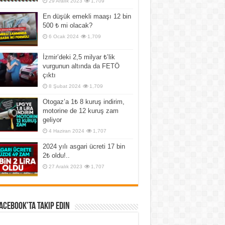
29 Aralık 2023
1,709
En düşük emekli maaşı 12 bin
500 ₺ mi olacak?
6 Ocak 2024
1,709
İzmir’deki 2,5 milyar ₺’lik
vurgunun altında da FETÖ
çıktı
8 Şubat 2024
1,709
Otogaz’a 1₺ 8 kuruş indirim,
motorine de 12 kuruş zam
geliyor
4 Haziran 2024
1,707
2024 yılı asgari ücreti 17 bin
2₺ oldu!..
27 Aralık 2023
1,707
Facebook’ta Takip Edin