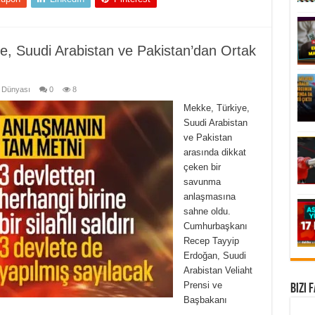
e, Suudi Arabistan ve Pakistan’dan Ortak
 Dünyası
0
8
Mekke, Türkiye,
Suudi Arabistan
ve Pakistan
arasında dikkat
çeken bir
savunma
anlaşmasına
sahne oldu.
Cumhurbaşkanı
Recep Tayyip
Erdoğan, Suudi
Arabistan Veliaht
Prensi ve
Bizi 
Başbakanı