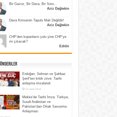
Bir Gazoz, Bir Dava, Bir Soru…
Aziz Dağtekin
Dava Kimsenin Tapulu Malı Değildir!
Aziz Dağtekin
CHP’den kopanların yolu yine CHP’ye
mi çıkacak?
Editör
Gönderiler
Erdoğan, Selman ve Şahbaz
Şerif’ten kritik zirve: Tarihi
anlaşma imzalandı
12 saat önce
Mekke’de Tarihi İmza: Türkiye,
Suudi Arabistan ve
Pakistan’dan Ortak Savunma
Anlaşması
gün önce