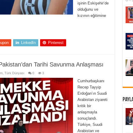
işinin Eskişehir’de
olduğunu ve
kızının eğitimine
eupon
LinkedIn
Pinterest
 Pakistan’dan Tarihi Savunma Anlaşması
em
,
Türk Dünyası
0
3
Cumhurbaşkanı
Recep Tayyip
Erdoğan’ın Suudi
Payla
Arabistan ziyareti
kritik bir
anlaşmayla
sonuçlandı.
Türkiye, Suudi
Arabistan ve