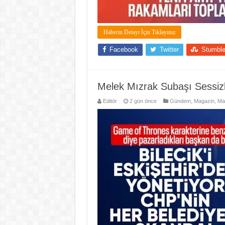
Haberin Detayı İçin Tıklayınız
Facebook
Twitter
Stumbl
Melek Mızrak Subaşı Sessizl
Editör
2 gün önce
Gündem
,
Magazin
,
Ma