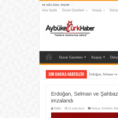
09 AĞU 2026, PAZAR
Ana Sayfa
Duvar Gazetesi
Asayiş
Düny
Duvar Gazetesi
Asayiş
Düny
Son Dakika Haberleri
Erdoğan, Selman ve Ş
Erdoğan, Selman ve Şahbaz Şe
imzalandı
Editör
12 saat önce
Dünya
,
Gündem
,
Ma