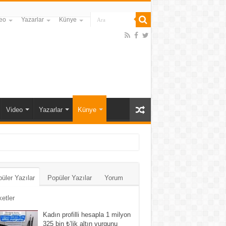
eo
Yazarlar
Künye
Video
Yazarlar
Künye
üler Yazılar
Popüler Yazılar
Yorum
ketler
Kadın profilli hesapla 1 milyon
325 bin ₺’lik altın vurgunu