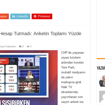
eupon
LinkedIn
Pinterest
r, Hesap Tutmadı: Anketin Toplamı Yüzde
nşet Haberleri
0
4
CHP’de yaşanan
siyasi krizlerin
ardından kurulan
Yeni Parti,
Yazar
muhalif medyanın
da yakın
markajına girdi.
Halk TV
ekranlarında
yayımlanan son
seçim anketi ise