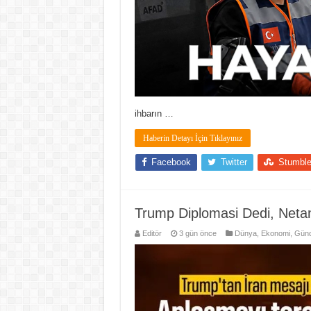
ihbarın …
Haberin Detayı İçin Tıklayınız
Facebook
Twitter
Stumbl
Trump Diplomasi Dedi, Netany
Editör
3 gün önce
Dünya
,
Ekonomi
,
Gün