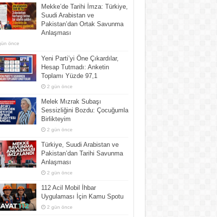
Mekke’de Tarihi İmza: Türkiye,
Suudi Arabistan ve
Pakistan’dan Ortak Savunma
Anlaşması
gün önce
Yeni Parti’yi Öne Çıkardılar,
Hesap Tutmadı: Anketin
Toplamı Yüzde 97,1
2 gün önce
Melek Mızrak Subaşı
Sessizliğini Bozdu: Çocuğumla
Birlikteyim
2 gün önce
Türkiye, Suudi Arabistan ve
Pakistan’dan Tarihi Savunma
Anlaşması
2 gün önce
112 Acil Mobil İhbar
Uygulaması İçin Kamu Spotu
2 gün önce