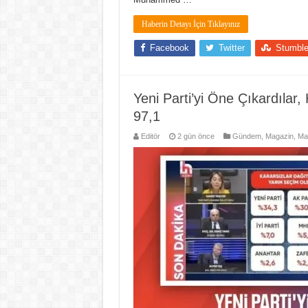
Haberin Detayı İçin Tıklayınız
Facebook
Twitter
Stumbl
Yeni Parti’yi Öne Çıkardıla
97,1
Editör
2 gün önce
Gündem
,
Magazin
,
Ma