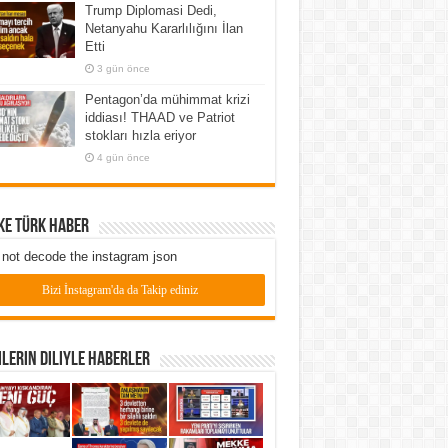
Trump Diplomasi Dedi,
Netanyahu Kararlılığını İlan
Etti
3 gün önce
Pentagon’da mühimmat krizi
iddiası! THAAD ve Patriot
stokları hızla eriyor
4 gün önce
ke Türk Haber
not decode the instagram json
Bizi İnstagram'da da Takip ediniz
lerin Diliyle Haberler