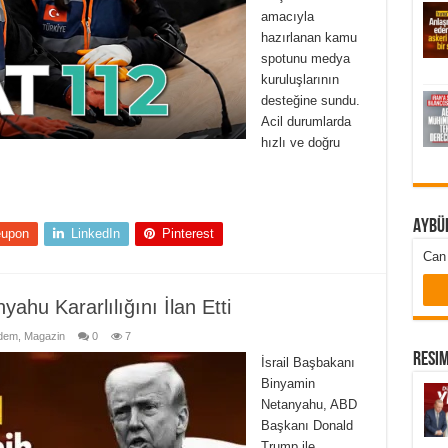
amacıyla
hazırlanan kamu
spotunu medya
kuruluşlarının
desteğine sundu.
Acil durumlarda
hızlı ve doğru
Aybü
eupon
LinkedIn
Pinterest
Can 
ahu Kararlılığını İlan Etti
dem
,
Magazin
0
7
Resim
İsrail Başbakanı
Binyamin
Netanyahu, ABD
Başkanı Donald
Trump ile