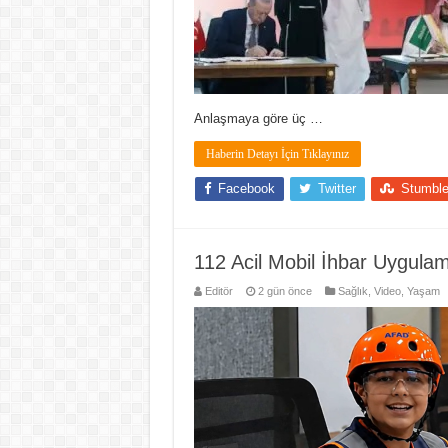
Anlaşmaya göre üç …
Haberin Detayı İçin Tıklayınız
Facebook
Twitter
Stumbl
112 Acil Mobil İhbar Uygula
Editör
2 gün önce
Sağlık
,
Video
,
Yaşam