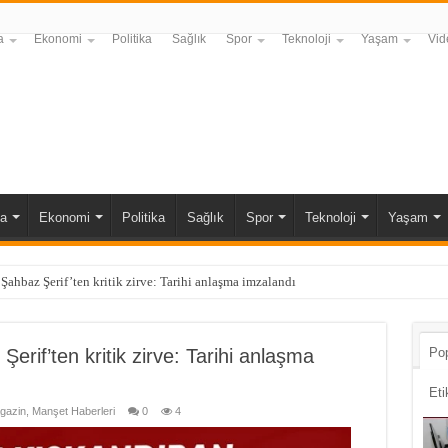
a
Ekonomi
Politika
Sağlık
Spor
Teknoloji
Yaşam
Vid
a
Ekonomi
Politika
Sağlık
Spor
Teknoloji
Yaşam
ahbaz Şerif’ten kritik zirve: Tarihi anlaşma imzalandı
rif’ten kritik zirve: Tarihi anlaşma
Pop
Eti
gazin
,
Manşet Haberleri
0
4