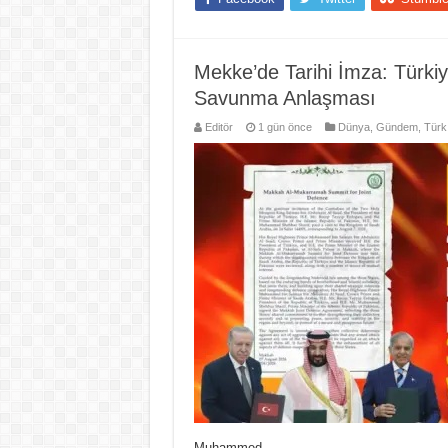
Mekke’de Tarihi İmza: Türkiy
Savunma Anlaşması
Editör
1 gün önce
Dünya
,
Gündem
,
Türk
Muhammed …