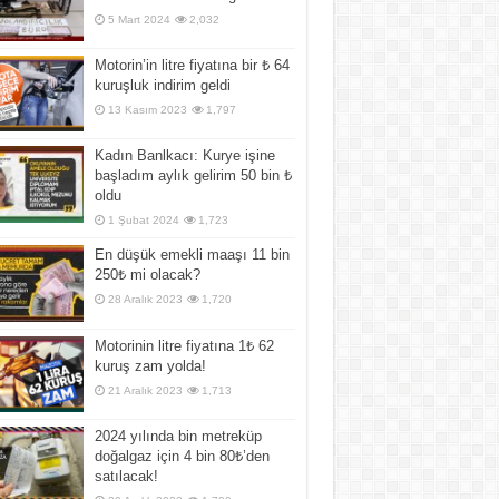
5 Mart 2024
2,032
Motorin’in litre fiyatına bir ₺ 64
kuruşluk indirim geldi
13 Kasım 2023
1,797
Kadın Banlkacı: Kurye işine
başladım aylık gelirim 50 bin ₺
oldu
1 Şubat 2024
1,723
En düşük emekli maaşı 11 bin
250₺ mi olacak?
28 Aralık 2023
1,720
Motorinin litre fiyatına 1₺ 62
kuruş zam yolda!
21 Aralık 2023
1,713
2024 yılında bin metreküp
doğalgaz için 4 bin 80₺’den
satılacak!