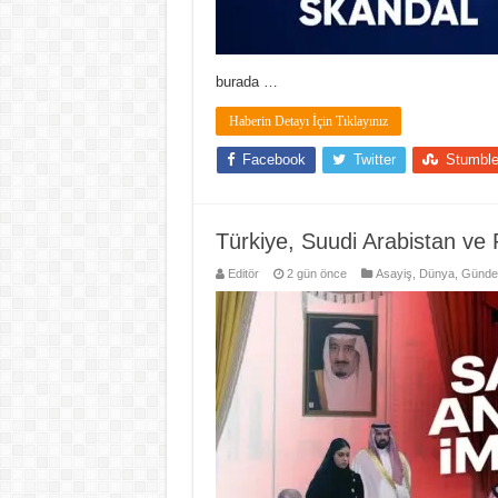
burada …
Haberin Detayı İçin Tıklayınız
Facebook
Twitter
Stumbl
Türkiye, Suudi Arabistan ve
Editör
2 gün önce
Asayiş
,
Dünya
,
Günd