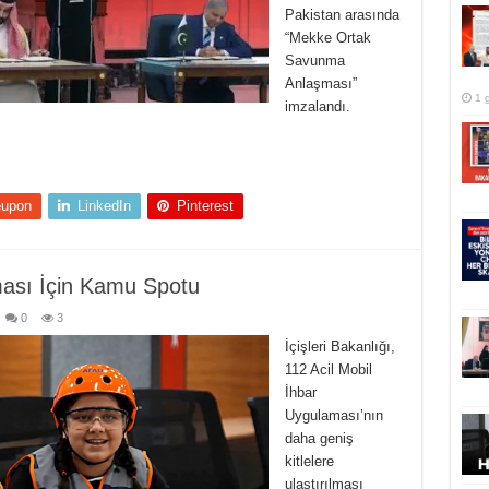
Pakistan arasında
“Mekke Ortak
Savunma
Anlaşması”
1 
imzalandı.
eupon
LinkedIn
Pinterest
ması İçin Kamu Spotu
0
3
İçişleri Bakanlığı,
112 Acil Mobil
İhbar
Uygulaması’nın
daha geniş
kitlelere
ulaştırılması