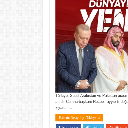
Türkiye, Suudi Arabistan ve Pakistan arasın
atıldı. Cumhurbaşkanı Recep Tayyip Erdoğan’
ziyareti …
Haberin Detayı İçin Tıklayınız
Facebook
Twitter
Stumbl