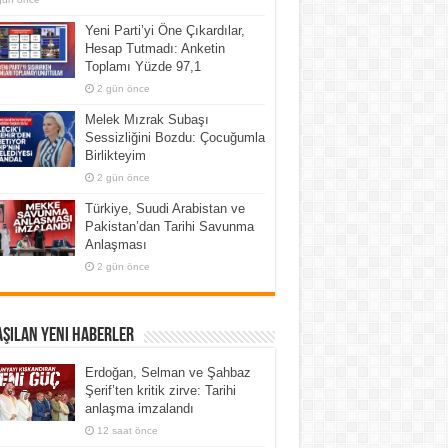
Yeni Parti’yi Öne Çıkardılar,
Hesap Tutmadı: Anketin
Toplamı Yüzde 97,1
2 gün önce
Melek Mızrak Subaşı
Sessizliğini Bozdu: Çocuğumla
Birlikteyim
2 gün önce
Türkiye, Suudi Arabistan ve
Pakistan’dan Tarihi Savunma
Anlaşması
2 gün önce
şılan Yeni Haberler
Erdoğan, Selman ve Şahbaz
Şerif’ten kritik zirve: Tarihi
anlaşma imzalandı
12 saat önce