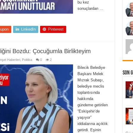
bu kez
sonuçlardan …
eupon
LinkedIn
Pinterest
iğini Bozdu: Çocuğumla Birlikteyim
nşet Haberleri
,
Politika
0
2
Bilecik Belediye
Son 
Başkanı Melek
Mızrak Subaşı,
belediye meclis
toplantısında
hakkında
gündeme getirilen
“Eskişehir’de
yaşıyor”
iddialarına açıklık
getirdi. Eşinin
1 