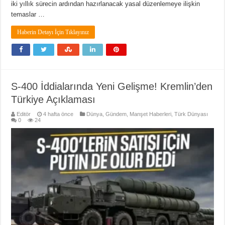
iki yıllık sürecin ardından hazırlanacak yasal düzenlemeye ilişkin
temaslar …
Haberin Detayı İçin Tıklayınız
S-400 İddialarında Yeni Gelişme! Kremlin’den
Türkiye Açıklaması
Editör
4 hafta önce
Dünya
,
Gündem
,
Manşet Haberleri
,
Türk Dünyası
0
24