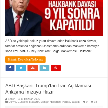
ABD’de yaklaşık dokuz yıldır devam eden Halkbank ceza davası,
taraflar arasında sağlanan uzlaşmanın ardından mahkeme kararıyla
sona erdi. ABD Güney New York Bölge Mahkemesi, Halkbank …
Haberin Detayı İçin Tıklayınız
ABD Başkanı Trump’tan İran Açıklaması:
Anlaşma İmzaya Hazır
Editör
11 Haziran 2026
Dünya
,
Gündem
,
Magazin
,
Manşet Haberleri
,
Politika
,
Yaşam
0
38