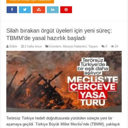
Silah bırakan örgüt üyeleri için yeni süreç:
TBMM’de yasal hazırlık başladı
Editör
2 hafta önce
Gündem
,
Manşet Haberleri
,
Yaşam
0
24
Terörsüz Türkiye hedefi doğrultusunda yürütülen süreçte yeni bir
aşamaya geçildi. Türkiye Büyük Millet Meclisi’nde (TBMM), yaklaşık