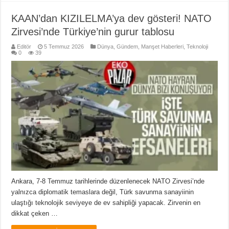
KAAN’dan KIZILELMA’ya dev gösteri! NATO
Zirvesi’nde Türkiye’nin gurur tablosu
Editör
5 Temmuz 2026
Dünya
,
Gündem
,
Manşet Haberleri
,
Teknoloji
0
39
Ankara, 7-8 Temmuz tarihlerinde düzenlenecek NATO Zirvesi’nde
yalnızca diplomatik temaslara değil, Türk savunma sanayiinin
ulaştığı teknolojik seviyeye de ev sahipliği yapacak. Zirvenin en
dikkat çeken …