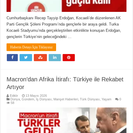
Cumhurbaşkanı Recep Tayyip Erdoğan, Kocaeli’de düzenlenen AK
Parti Gençlik Şöleni Programı’nda gençlerle bir araya geldi. Turka
Kocaeli Stadyumu’nda gerçekleştirilen etkinlikte konuşan Erdoğan,
gençlerin Türkiye’nin geleceğindeki …
Haberin Detayı İçin Tıklayınız
Macron’dan Afrika İtirafı: Türkiye ile Rekabet
Artıyor
Editör
13 Mayıs 2026
Dünya
,
Gündem
,
İş Dünyası
,
Manşet Haberleri
,
Türk Dünyası
,
Yaşam
0
58