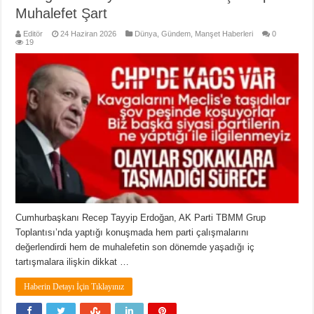
Muhalefet Şart
Editör
24 Haziran 2026
Dünya
,
Gündem
,
Manşet Haberleri
0
19
Cumhurbaşkanı Recep Tayyip Erdoğan, AK Parti TBMM Grup
Toplantısı’nda yaptığı konuşmada hem parti çalışmalarını
değerlendirdi hem de muhalefetin son dönemde yaşadığı iç
tartışmalara ilişkin dikkat …
Haberin Detayı İçin Tıklayınız