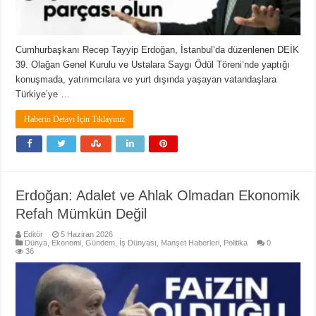
Cumhurbaşkanı Recep Tayyip Erdoğan, İstanbul’da düzenlenen DEİK
39. Olağan Genel Kurulu ve Ustalara Saygı Ödül Töreni’nde yaptığı
konuşmada, yatırımcılara ve yurt dışında yaşayan vatandaşlara
Türkiye’ye …
Haberin Detayı İçin Tıklayınız
Erdoğan: Adalet ve Ahlak Olmadan Ekonomik
Refah Mümkün Değil
Editör
5 Haziran 2026
Dünya
,
Ekonomi
,
Gündem
,
İş Dünyası
,
Manşet Haberleri
,
Politika
0
36