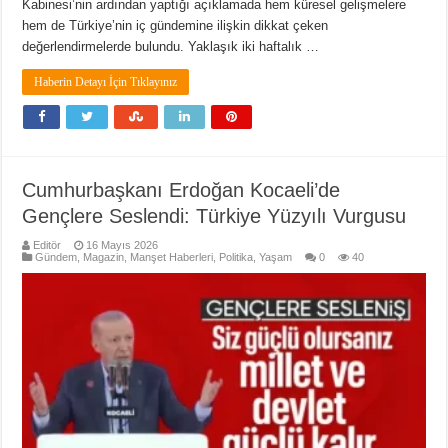
Kabinesi’nin ardından yaptığı açıklamada hem küresel gelişmelere
hem de Türkiye’nin iç gündemine ilişkin dikkat çeken
değerlendirmelerde bulundu. Yaklaşık iki haftalık …
Haberin Detayı İçin Tıklayınız
Cumhurbaşkanı Erdoğan Kocaeli’de
Gençlere Seslendi: Türkiye Yüzyılı Vurgusu
Editör
16 Mayıs 2026
Gündem
,
Magazin
,
Manşet Haberleri
,
Politika
,
Yaşam
0
40