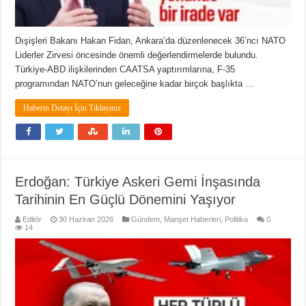
Dışişleri Bakanı Hakan Fidan, Ankara’da düzenlenecek 36’ncı NATO
Liderler Zirvesi öncesinde önemli değerlendirmelerde bulundu.
Türkiye-ABD ilişkilerinden CAATSA yaptırımlarına, F-35
programından NATO’nun geleceğine kadar birçok başlıkta …
Haberin Detayı İçin Tıklayınız
Erdoğan: Türkiye Askeri Gemi İnşasında
Tarihinin En Güçlü Dönemini Yaşıyor
Editör
30 Haziran 2026
Gündem
,
Manşet Haberleri
,
Politika
0
14