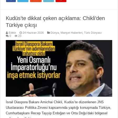
Kudüs’te dikkat çeken açıklama: Chikli’den
Türkiye çıkışı
Editör
24 Haziran 2026
Dünya
,
Manşet Haberleri
,
Türk Dünyası
0
23
İsrail Diaspora Bakanı Amichai Chikli, Kudüs’te düzenlenen JNS
Uluslararası Politika Zirvesi kapsamında yaptığı konuşmada Türkiye,
Cumhurbaşkanı Recep Tayyip Erdoğan ve Orta Doğu’daki bölgesel