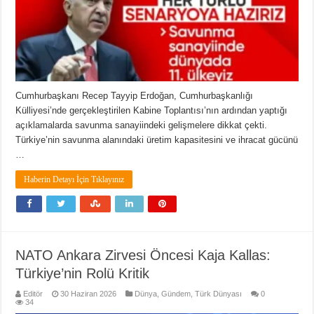
Cumhurbaşkanı Recep Tayyip Erdoğan, Cumhurbaşkanlığı
Külliyesi’nde gerçekleştirilen Kabine Toplantısı’nın ardından yaptığı
açıklamalarda savunma sanayiindeki gelişmelere dikkat çekti.
Türkiye’nin savunma alanındaki üretim kapasitesini ve ihracat gücünü
…
Haberin Detayı İçin Tıklayınız
NATO Ankara Zirvesi Öncesi Kaja Kallas:
Türkiye’nin Rolü Kritik
Editör
30 Haziran 2026
Dünya
,
Gündem
,
Türk Dünyası
0
34