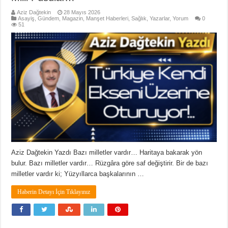
Aziz Dağtekin
28 Mayıs 2026
Asayiş
,
Gündem
,
Magazin
,
Manşet Haberleri
,
Sağlık
,
Yazarlar
,
Yorum
0
51
Aziz Dağtekin Yazdı Bazı milletler vardır… Haritaya bakarak yön
bulur. Bazı milletler vardır… Rüzgâra göre saf değiştirir. Bir de bazı
milletler vardır ki; Yüzyıllarca başkalarının …
Haberin Detayı İçin Tıklayınız