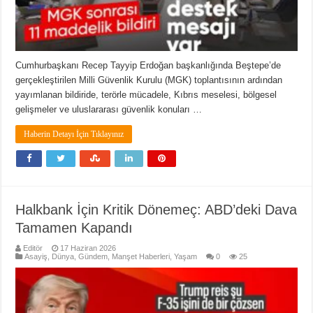
Cumhurbaşkanı Recep Tayyip Erdoğan başkanlığında Beştepe’de
gerçekleştirilen Milli Güvenlik Kurulu (MGK) toplantısının ardından
yayımlanan bildiride, terörle mücadele, Kıbrıs meselesi, bölgesel
gelişmeler ve uluslararası güvenlik konuları …
Haberin Detayı İçin Tıklayınız
Halkbank İçin Kritik Dönemeç: ABD’deki Dava
Tamamen Kapandı
Editör
17 Haziran 2026
Asayiş
,
Dünya
,
Gündem
,
Manşet Haberleri
,
Yaşam
0
25