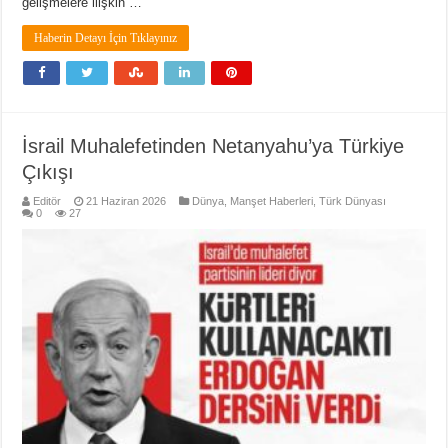
gelişmelere ilişkin …
Haberin Detayı İçin Tıklayınız
İsrail Muhalefetinden Netanyahu’ya Türkiye
Çıkışı
Editör
21 Haziran 2026
Dünya
,
Manşet Haberleri
,
Türk Dünyası
0
27