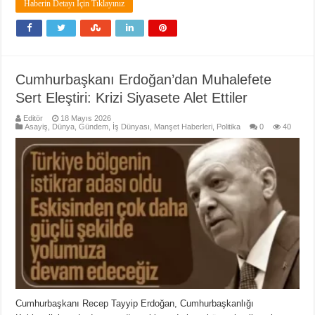
Haberin Detayı İçin Tıklayınız
Cumhurbaşkanı Erdoğan’dan Muhalefete
Sert Eleştiri: Krizi Siyasete Alet Ettiler
Editör
18 Mayıs 2026
Asayiş
,
Dünya
,
Gündem
,
İş Dünyası
,
Manşet Haberleri
,
Politika
0
40
Cumhurbaşkanı Recep Tayyip Erdoğan, Cumhurbaşkanlığı