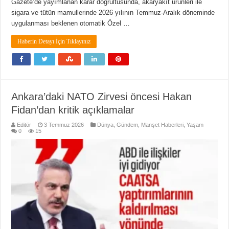
Gazete’de yayımlanan karar doğrultusunda, akaryakıt ürünleri ile
sigara ve tütün mamullerinde 2026 yılının Temmuz-Aralık döneminde
uygulanması beklenen otomatik Özel …
Haberin Detayı İçin Tıklayınız
Ankara’daki NATO Zirvesi öncesi Hakan
Fidan’dan kritik açıklamalar
Editör
3 Temmuz 2026
Dünya
,
Gündem
,
Manşet Haberleri
,
Yaşam
0
15