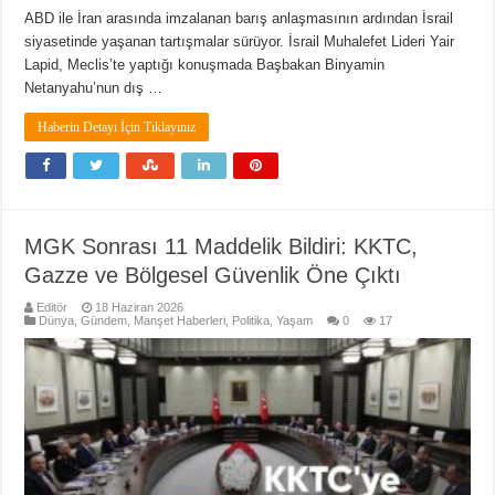
ABD ile İran arasında imzalanan barış anlaşmasının ardından İsrail
siyasetinde yaşanan tartışmalar sürüyor. İsrail Muhalefet Lideri Yair
Lapid, Meclis’te yaptığı konuşmada Başbakan Binyamin
Netanyahu’nun dış …
Haberin Detayı İçin Tıklayınız
MGK Sonrası 11 Maddelik Bildiri: KKTC,
Gazze ve Bölgesel Güvenlik Öne Çıktı
Editör
18 Haziran 2026
Dünya
,
Gündem
,
Manşet Haberleri
,
Politika
,
Yaşam
0
17