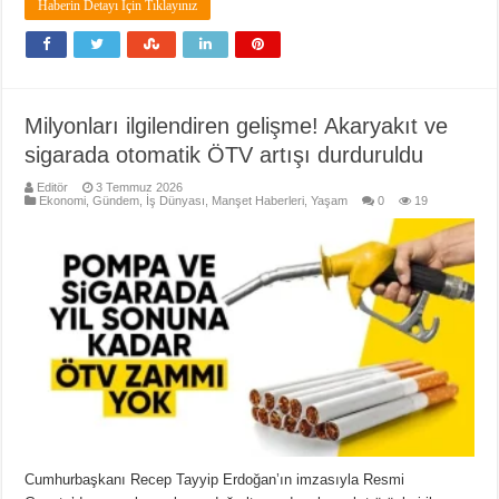
Haberin Detayı İçin Tıklayınız
Milyonları ilgilendiren gelişme! Akaryakıt ve
sigarada otomatik ÖTV artışı durduruldu
Editör
3 Temmuz 2026
Ekonomi
,
Gündem
,
İş Dünyası
,
Manşet Haberleri
,
Yaşam
0
19
Cumhurbaşkanı Recep Tayyip Erdoğan’ın imzasıyla Resmi