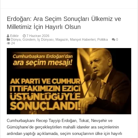
Erdoğan: Ara Seçim Sonuçları Ülkemiz ve
Milletimiz İçin Hayırlı Olsun
Editör
7 Haziran 2026
Dünya
,
Gündem
,
İş Dünyası
,
Magazin
,
Manşet Haberleri
,
Politika
0
24
Cumhurbaşkanı Recep Tayyip Erdoğan, Tokat, Nevşehir ve
Gümüşhane’de gerçekleştirilen mahalli idareler ara seçimlerinin
ardından yaptığı açıklamada, seçim sonuçlarının ülke için hayırlı