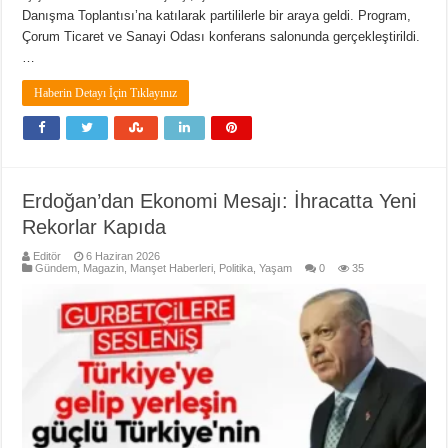
Danışma Toplantısı’na katılarak partililerle bir araya geldi. Program,
Çorum Ticaret ve Sanayi Odası konferans salonunda gerçekleştirildi.
…
Haberin Detayı İçin Tıklayınız
Erdoğan’dan Ekonomi Mesajı: İhracatta Yeni
Rekorlar Kapıda
Editör
6 Haziran 2026
Gündem
,
Magazin
,
Manşet Haberleri
,
Politika
,
Yaşam
0
35