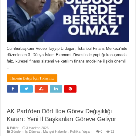
Cumhurbaşkanı Recep Tayyip Erdoğan, İstanbul Finans Merkezi’nde
düzenlenen 3. Dünya İslam Ekonomi Zirvesi’nde yaptığı konuşmada
faiz, küresel finans sistemi ve katılım finans modeline ilişkin önemli
…
Haberin Detayı İçin Tıklayınız
AK Parti’den Dört İlde Görev Değişikliği
Kararı: Yeni İl Başkanları Göreve Geliyor
Editör
3 Haziran 2026
Gündem
,
İş Dünyası
,
Manşet Haberleri
,
Politika
,
Yaşam
0
32