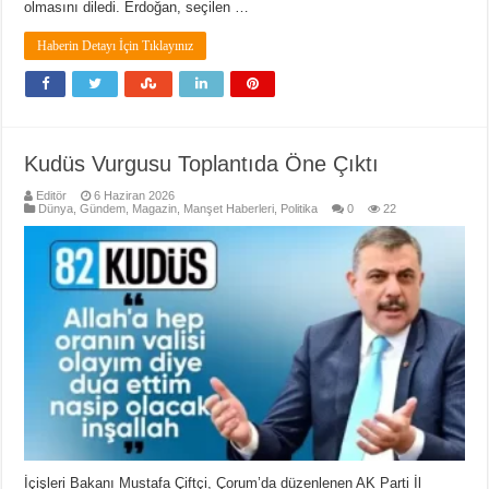
olmasını diledi. Erdoğan, seçilen …
Haberin Detayı İçin Tıklayınız
Kudüs Vurgusu Toplantıda Öne Çıktı
Editör
6 Haziran 2026
Dünya
,
Gündem
,
Magazin
,
Manşet Haberleri
,
Politika
0
22
İçişleri Bakanı Mustafa Çiftçi, Çorum’da düzenlenen AK Parti İl