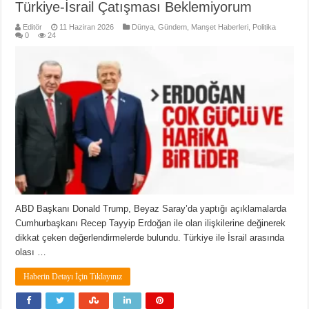
Türkiye-İsrail Çatışması Beklemiyorum
Editör
11 Haziran 2026
Dünya
,
Gündem
,
Manşet Haberleri
,
Politika
0
24
ABD Başkanı Donald Trump, Beyaz Saray’da yaptığı açıklamalarda
Cumhurbaşkanı Recep Tayyip Erdoğan ile olan ilişkilerine değinerek
dikkat çeken değerlendirmelerde bulundu. Türkiye ile İsrail arasında
olası …
Haberin Detayı İçin Tıklayınız