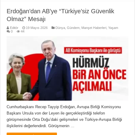
Erdoğan’dan AB’ye “Türkiye’siz Güvenlik
Olmaz” Mesajı
Editör
19 Mayıs 2026
Dünya
,
Gündem
,
Manşet Haberleri
,
Yaşam
0
44
Cumhurbaşkanı Recep Tayyip Erdoğan, Avrupa Birliği Komisyonu
Başkanı Ursula von der Leyen ile gerçekleştirdiği telefon
görüşmesinde Orta Doğu’daki gelişmeleri ve Türkiye-Avrupa Birliği
ilişkilerini değerlendirdi. Görüşmenin …