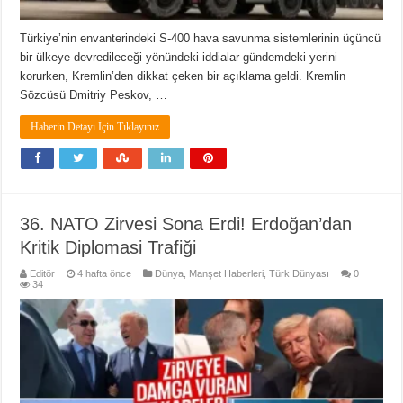
Türkiye’nin envanterindeki S-400 hava savunma sistemlerinin üçüncü
bir ülkeye devredileceği yönündeki iddialar gündemdeki yerini
korurken, Kremlin’den dikkat çeken bir açıklama geldi. Kremlin
Sözcüsü Dmitriy Peskov, …
Haberin Detayı İçin Tıklayınız
36. NATO Zirvesi Sona Erdi! Erdoğan’dan
Kritik Diplomasi Trafiği
Editör
4 hafta önce
Dünya
,
Manşet Haberleri
,
Türk Dünyası
0
34