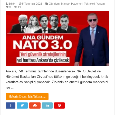
Editör
5 Temmuz 2026
Gündem
,
Manşet Haberleri
,
Teknoloji
,
Yaşam
0
34
Ankara, 7-8 Temmuz tarihlerinde düzenlenecek NATO Devlet ve
Hükümet Başkanları Zirvesi’nde ittifakın geleceğini belirleyecek kritik
kararlara ev sahipliği yapacak. Zirvenin en önemli gündem maddesini
ise …
Haberin Detayı İçin Tıklayınız