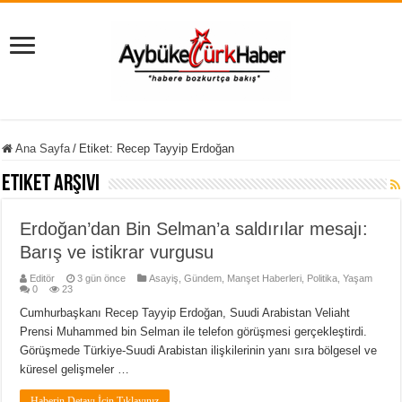
Ana Sayfa
/
Etiket:
Recep Tayyip Erdoğan
Etiket Arşivi
Erdoğan’dan Bin Selman’a saldırılar mesajı:
Barış ve istikrar vurgusu
Editör
3 gün önce
Asayiş
,
Gündem
,
Manşet Haberleri
,
Politika
,
Yaşam
0
23
Cumhurbaşkanı Recep Tayyip Erdoğan, Suudi Arabistan Veliaht
Prensi Muhammed bin Selman ile telefon görüşmesi gerçekleştirdi.
Görüşmede Türkiye-Suudi Arabistan ilişkilerinin yanı sıra bölgesel ve
küresel gelişmeler …
Haberin Detayı İçin Tıklayınız