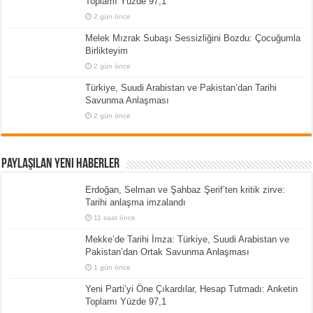
Toplamı Yüzde 97,1
2 gün önce
Melek Mızrak Subaşı Sessizliğini Bozdu: Çocuğumla
Birlikteyim
2 gün önce
Türkiye, Suudi Arabistan ve Pakistan’dan Tarihi
Savunma Anlaşması
2 gün önce
Paylaşılan Yeni Haberler
Erdoğan, Selman ve Şahbaz Şerif’ten kritik zirve:
Tarihi anlaşma imzalandı
11 saat önce
Mekke’de Tarihi İmza: Türkiye, Suudi Arabistan ve
Pakistan’dan Ortak Savunma Anlaşması
1 gün önce
Yeni Parti’yi Öne Çıkardılar, Hesap Tutmadı: Anketin
Toplamı Yüzde 97,1