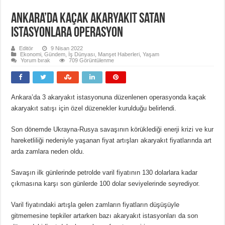
Ankara’da kaçak akaryakıt satan
istasyonlara operasyon
Editör
9 Nisan 2022
Ekonomi
,
Gündem
,
İş Dünyası
,
Manşet Haberleri
,
Yaşam
Yorum bırak
709 Görüntülenme
Ankara’da 3 akaryakıt istasyonuna düzenlenen operasyonda kaçak
akaryakıt satışı için özel düzenekler kurulduğu belirlendi.
Son dönemde Ukrayna-Rusya savaşının körüklediği enerji krizi ve kur
hareketliliği nedeniyle yaşanan fiyat artışları akaryakıt fiyatlarında art
arda zamlara neden oldu.
Savaşın ilk günlerinde petrolde varil fiyatının 130 dolarlara kadar
çıkmasına karşı son günlerde 100 dolar seviyelerinde seyrediyor.
Varil fiyatındaki artışla gelen zamların fiyatların düşüşüyle
gitmemesine tepkiler artarken bazı akaryakıt istasyonları da son