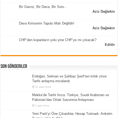
Bir Gazoz, Bir Dava, Bir Soru…
Aziz Dağtekin
Dava Kimsenin Tapulu Malı Değildir!
Aziz Dağtekin
CHP’den kopanların yolu yine CHP’ye mi çıkacak?
Editör
Son Gönderiler
Erdoğan, Selman ve Şahbaz Şerif’ten kritik zirve:
Tarihi anlaşma imzalandı
11 saat önce
Mekke’de Tarihi İmza: Türkiye, Suudi Arabistan ve
Pakistan’dan Ortak Savunma Anlaşması
1 gün önce
Yeni Parti’yi Öne Çıkardılar, Hesap Tutmadı: Anketin