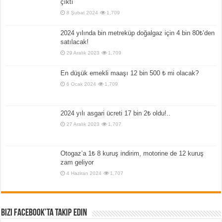
çıktı
8 Şubat 2024
1,709
2024 yılında bin metreküp doğalgaz için 4 bin 80₺’den
satılacak!
29 Aralık 2023
1,709
En düşük emekli maaşı 12 bin 500 ₺ mi olacak?
6 Ocak 2024
1,709
2024 yılı asgari ücreti 17 bin 2₺ oldu!..
27 Aralık 2023
1,707
Otogaz’a 1₺ 8 kuruş indirim, motorine de 12 kuruş
zam geliyor
4 Haziran 2024
1,707
Bizi Facebook’ta Takip Edin