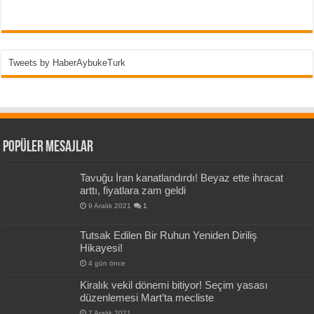
Tweets by HaberAybukeTurk
Popüler Mesajlar
Tavuğu İran kanatlandırdı! Beyaz ette ihracat
arttı, fiyatlara zam geldi
9 Aralık 2021
1
Tutsak Edilen Bir Ruhun Yeniden Diriliş
Hikayesi!
4 gün önce
Kiralık vekil dönemi bitiyor! Seçim yasası
düzenlemesi Mart’ta mecliste
7 Aralık 2021