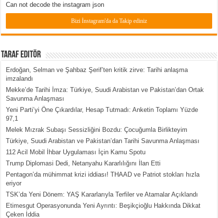
Can not decode the instagram json
Bizi İnstagram'da da Takip ediniz
Taraf Editör
Erdoğan, Selman ve Şahbaz Şerif’ten kritik zirve: Tarihi anlaşma
imzalandı
Mekke’de Tarihi İmza: Türkiye, Suudi Arabistan ve Pakistan’dan Ortak
Savunma Anlaşması
Yeni Parti’yi Öne Çıkardılar, Hesap Tutmadı: Anketin Toplamı Yüzde
97,1
Melek Mızrak Subaşı Sessizliğini Bozdu: Çocuğumla Birlikteyim
Türkiye, Suudi Arabistan ve Pakistan’dan Tarihi Savunma Anlaşması
112 Acil Mobil İhbar Uygulaması İçin Kamu Spotu
Trump Diplomasi Dedi, Netanyahu Kararlılığını İlan Etti
Pentagon’da mühimmat krizi iddiası! THAAD ve Patriot stokları hızla
eriyor
TSK’da Yeni Dönem: YAŞ Kararlarıyla Terfiler ve Atamalar Açıklandı
Etimesgut Operasyonunda Yeni Ayrıntı: Beşikçioğlu Hakkında Dikkat
Çeken İddia