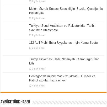
2 gün önce
Melek Mızrak Subaşı Sessizliğini Bozdu: Çocuğumla
Birlikteyim
2 gün önce
Türkiye, Suudi Arabistan ve Pakistan’dan Tarihi
Savunma Anlaşması
2 gün önce
112 Acil Mobil İhbar Uygulaması İçin Kamu Spotu
2 gün önce
Trump Diplomasi Dedi, Netanyahu Kararlılığını İlan
Etti
3 gün önce
Pentagon’da mühimmat krizi iddiası! THAAD ve
Patriot stokları hızla eriyor
4 gün önce
Aybüke Türk Haber