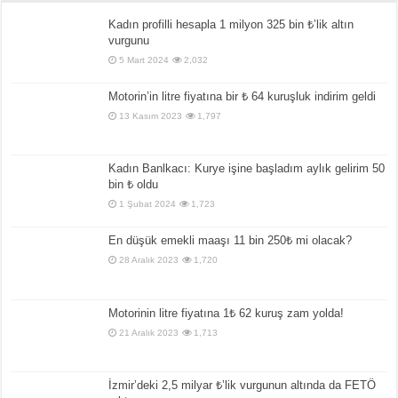
Kadın profilli hesapla 1 milyon 325 bin ₺’lik altın
vurgunu
5 Mart 2024
2,032
Motorin’in litre fiyatına bir ₺ 64 kuruşluk indirim geldi
13 Kasım 2023
1,797
Kadın Banlkacı: Kurye işine başladım aylık gelirim 50
bin ₺ oldu
1 Şubat 2024
1,723
En düşük emekli maaşı 11 bin 250₺ mi olacak?
28 Aralık 2023
1,720
Motorinin litre fiyatına 1₺ 62 kuruş zam yolda!
21 Aralık 2023
1,713
İzmir’deki 2,5 milyar ₺’lik vurgunun altında da FETÖ