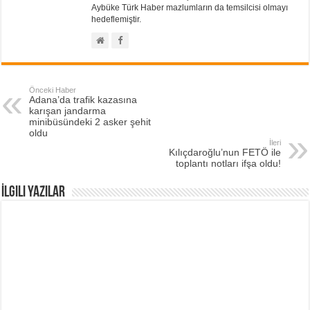
Aybüke Türk Haber mazlumların da temsilcisi olmayı
hedeflemiştir.
Önceki Haber
Adana’da trafik kazasına
karışan jandarma
minibüsündeki 2 asker şehit
oldu
İleri
Kılıçdaroğlu’nun FETÖ ile
toplantı notları ifşa oldu!
İlgili Yazılar