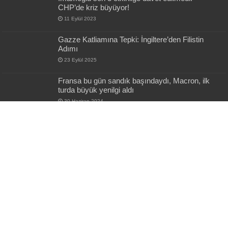
CHP’de kriz büyüyor!
11 Eylül 2023
Gazze Katliamına Tepki: İngiltere’den Filistin
Adımı
23 Eylül 2025
Fransa bu gün sandık başındaydı, Macron, ilk
turda büyük yenilgi aldı
30 Haziran 2024
14 yaşındaki çocuğa ait hesap üzerinden
provokatif paylaşım
5 Temmuz 2024
En Son Gönderiler
Erdoğan, Selman ve Şahbaz Şerif’ten kritik
zirve: Tarihi anlaşma imzalandı
11 saat önce
Mekke’de Tarihi İmza: Türkiye, Suudi Arabistan