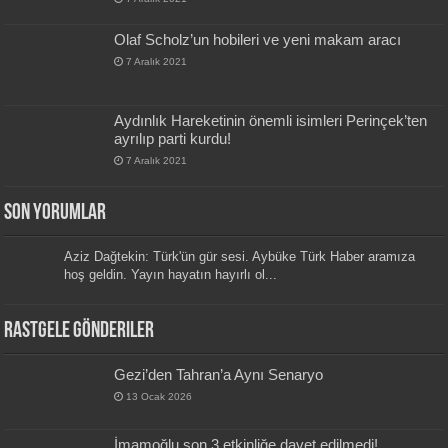
Olaf Scholz’un hobileri ve yeni makam aracı
7 Aralık 2021
Aydınlık Hareketinin önemli isimleri Perinçek’ten
ayrılıp parti kurdu!
7 Aralık 2021
Son Yorumlar
Aziz Dağtekin: Türk'ün gür sesi. Aybüke Türk Haber aramıza
hoş geldin. Yayın hayatın hayırlı ol...
Rastgele Gönderiler
Gezi’den Tahran’a Aynı Senaryo
13 Ocak 2026
İmamoğlu son 3 etkinliğe davet edilmedi!