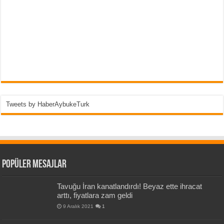
Tweets by HaberAybukeTurk
Popüler Mesajlar
Tavuğu İran kanatlandırdı! Beyaz ette ihracat
arttı, fiyatlara zam geldi
9 Aralık 2021
1