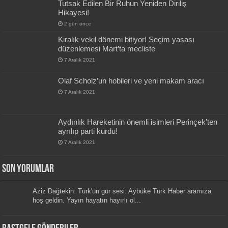
Tutsak Edilen Bir Ruhun Yeniden Diriliş
Hikayesi!
2 gün önce
Kiralık vekil dönemi bitiyor! Seçim yasası
düzenlemesi Mart’ta mecliste
7 Aralık 2021
Olaf Scholz’un hobileri ve yeni makam aracı
7 Aralık 2021
Aydınlık Hareketinin önemli isimleri Perinçek’ten
ayrılıp parti kurdu!
7 Aralık 2021
Son Yorumlar
Aziz Dağtekin: Türk'ün gür sesi. Aybüke Türk Haber aramıza
hoş geldin. Yayın hayatın hayırlı ol...