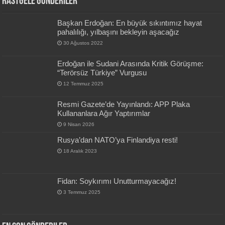
Rastgele Gönderiler
Başkan Erdoğan: En büyük sıkıntımız hayat
pahalılığı, yılbaşını bekleyin aşacağız
30 Ağustos 2022
Erdoğan ile Sudani Arasında Kritik Görüşme:
“Terörsüz Türkiye” Vurgusu
12 Temmuz 2025
Resmi Gazete’de Yayınlandı: APP Plaka
Kullananlara Ağır Yaptırımlar
9 Nisan 2026
Rusya’dan NATO’ya Finlandiya resti!
18 Aralık 2023
Fidan: Soykırımı Unutturmayacağız!
3 Temmuz 2025