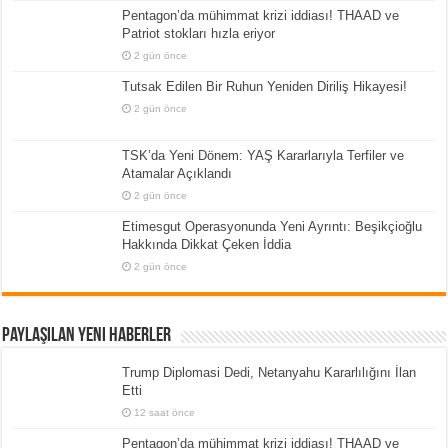
Pentagon’da mühimmat krizi iddiası! THAAD ve
Patriot stokları hızla eriyor
2 gün önce
Tutsak Edilen Bir Ruhun Yeniden Diriliş Hikayesi!
2 gün önce
TSK’da Yeni Dönem: YAŞ Kararlarıyla Terfiler ve
Atamalar Açıklandı
2 gün önce
Etimesgut Operasyonunda Yeni Ayrıntı: Beşikçioğlu
Hakkında Dikkat Çeken İddia
2 gün önce
Paylaşılan Yeni Haberler
Trump Diplomasi Dedi, Netanyahu Kararlılığını İlan
Etti
12 saat önce
Pentagon’da mühimmat krizi iddiası! THAAD ve