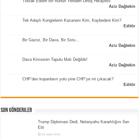
Tutsak Edilen Bir Ruhun Yeniden Diriliş Hikayesi!
Aziz Dağtekin
Tek Adaylı Kongrelerin Kazananı Kim, Kaybedeni Kim?
Editör
Bir Gazoz, Bir Dava, Bir Soru…
Aziz Dağtekin
Dava Kimsenin Tapulu Malı Değildir!
Aziz Dağtekin
CHP’den kopanların yolu yine CHP’ye mi çıkacak?
Editör
Son Gönderiler
Trump Diplomasi Dedi, Netanyahu Kararlılığını İlan
Etti
12 saat önce