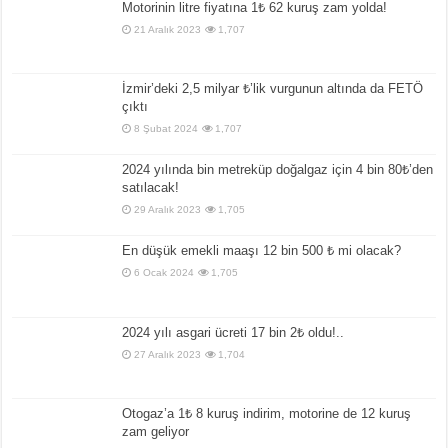
Motorinin litre fiyatına 1₺ 62 kuruş zam yolda!
21 Aralık 2023
1,707
İzmir’deki 2,5 milyar ₺’lik vurgunun altında da FETÖ
çıktı
8 Şubat 2024
1,707
2024 yılında bin metreküp doğalgaz için 4 bin 80₺’den
satılacak!
29 Aralık 2023
1,705
En düşük emekli maaşı 12 bin 500 ₺ mi olacak?
6 Ocak 2024
1,705
2024 yılı asgari ücreti 17 bin 2₺ oldu!..
27 Aralık 2023
1,704
Otogaz’a 1₺ 8 kuruş indirim, motorine de 12 kuruş
zam geliyor