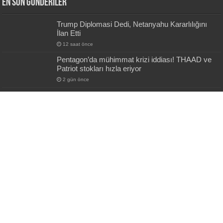
En Son Gönderiler
Trump Diplomasi Dedi, Netanyahu Kararlılığını
İlan Etti
12 saat önce
Pentagon’da mühimmat krizi iddiası! THAAD ve
Patriot stokları hızla eriyor
2 gün önce
Tutsak Edilen Bir Ruhun Yeniden Diriliş
Hikayesi!
2 gün önce
TSK’da Yeni Dönem: YAŞ Kararlarıyla Terfiler ve
Atamalar Açıklandı
2 gün önce
Etimesgut Operasyonunda Yeni Ayrıntı:
Beşikçioğlu Hakkında Dikkat Çeken İddia
2 gün önce
Powered by
AybükeTürkHaber
| Designed by
AybükeTürkHaber Teması