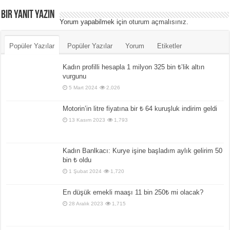
Bir yanıt yazın
Yorum yapabilmek için
oturum açmalısınız
.
Popüler Yazılar
Popüler Yazılar
Yorum
Etiketler
Kadın profilli hesapla 1 milyon 325 bin ₺’lik altın
vurgunu
5 Mart 2024
2,026
Motorin’in litre fiyatına bir ₺ 64 kuruşluk indirim geldi
13 Kasım 2023
1,793
Kadın Banlkacı: Kurye işine başladım aylık gelirim 50
bin ₺ oldu
1 Şubat 2024
1,720
En düşük emekli maaşı 11 bin 250₺ mi olacak?
28 Aralık 2023
1,715