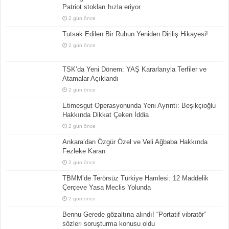
Patriot stokları hızla eriyor
2 gün önce
Tutsak Edilen Bir Ruhun Yeniden Diriliş Hikayesi!
2 gün önce
TSK’da Yeni Dönem: YAŞ Kararlarıyla Terfiler ve
Atamalar Açıklandı
2 gün önce
Etimesgut Operasyonunda Yeni Ayrıntı: Beşikçioğlu
Hakkında Dikkat Çeken İddia
2 gün önce
Ankara’dan Özgür Özel ve Veli Ağbaba Hakkında
Fezleke Kararı
2 gün önce
TBMM’de Terörsüz Türkiye Hamlesi: 12 Maddelik
Çerçeve Yasa Meclis Yolunda
2 gün önce
Bennu Gerede gözaltına alındı! “Portatif vibratör”
sözleri soruşturma konusu oldu