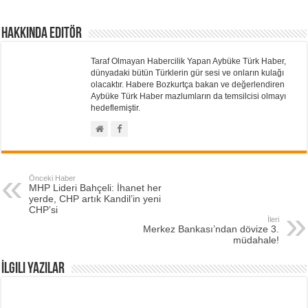
Hakkında Editör
Taraf Olmayan Habercilik Yapan Aybüke Türk Haber,
dünyadaki bütün Türklerin gür sesi ve onların kulağı
olacaktır. Habere Bozkurtça bakan ve değerlendiren
Aybüke Türk Haber mazlumların da temsilcisi olmayı
hedeflemiştir.
Önceki Haber
MHP Lideri Bahçeli: İhanet her
yerde, CHP artık Kandil’in yeni
CHP’si
İleri
Merkez Bankası’ndan dövize 3.
müdahale!
İlgili Yazılar