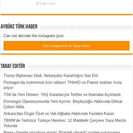
3 gün önce
Aybüke Türk Haber
Can not decode the instagram json
Bizi İnstagram'da da Takip ediniz
Taraf Editör
Trump Diplomasi Dedi, Netanyahu Kararlılığını İlan Etti
Pentagon’da mühimmat krizi iddiası! THAAD ve Patriot stokları hızla
eriyor
TSK’da Yeni Dönem: YAŞ Kararlarıyla Terfiler ve Atamalar Açıklandı
Etimesgut Operasyonunda Yeni Ayrıntı: Beşikçioğlu Hakkında Dikkat
Çeken İddia
Ankara’dan Özgür Özel ve Veli Ağbaba Hakkında Fezleke Kararı
TBMM’de Terörsüz Türkiye Hamlesi: 12 Maddelik Çerçeve Yasa Meclis
Yolunda
Bennu Gerede gözaltına alındı! “Portatif vibratör” sözleri soruşturma