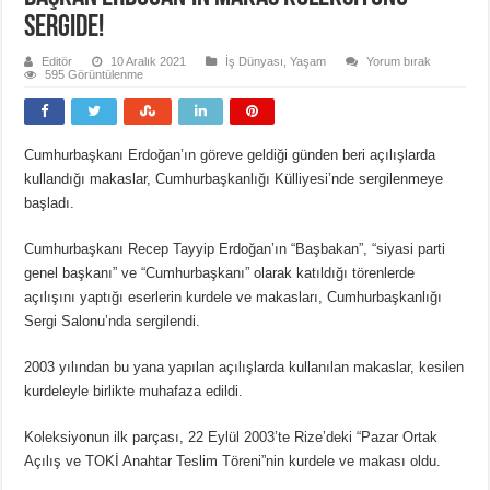
sergide!
Editör
10 Aralık 2021
İş Dünyası
,
Yaşam
Yorum bırak
595 Görüntülenme
Cumhurbaşkanı Erdoğan’ın göreve geldiği günden beri açılışlarda
kullandığı makaslar, Cumhurbaşkanlığı Külliyesi’nde sergilenmeye
başladı.
Cumhurbaşkanı Recep Tayyip Erdoğan’ın “Başbakan”, “siyasi parti
genel başkanı” ve “Cumhurbaşkanı” olarak katıldığı törenlerde
açılışını yaptığı eserlerin kurdele ve makasları, Cumhurbaşkanlığı
Sergi Salonu’nda sergilendi.
2003 yılından bu yana yapılan açılışlarda kullanılan makaslar, kesilen
kurdeleyle birlikte muhafaza edildi.
Koleksiyonun ilk parçası, 22 Eylül 2003’te Rize’deki “Pazar Ortak
Açılış ve TOKİ Anahtar Teslim Töreni”nin kurdele ve makası oldu.