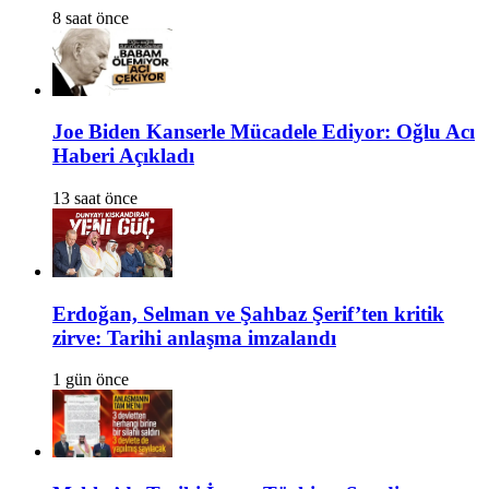
8 saat önce
Joe Biden Kanserle Mücadele Ediyor: Oğlu Acı
Haberi Açıkladı
13 saat önce
Erdoğan, Selman ve Şahbaz Şerif’ten kritik
zirve: Tarihi anlaşma imzalandı
1 gün önce