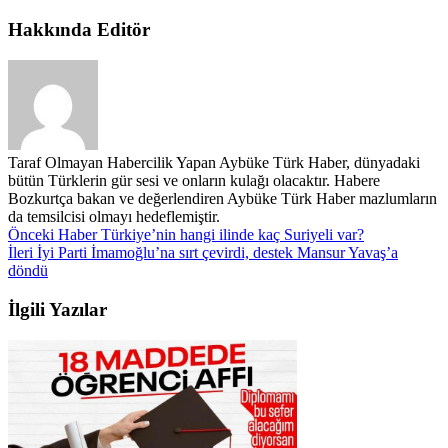
Hakkında Editör
Taraf Olmayan Habercilik Yapan Aybüke Türk Haber, dünyadaki
bütün Türklerin gür sesi ve onların kulağı olacaktır. Habere
Bozkurtça bakan ve değerlendiren Aybüke Türk Haber mazlumların
da temsilcisi olmayı hedeflemiştir.
Önceki Haber
Türkiye’nin hangi ilinde kaç Suriyeli var?
İleri
İyi Parti İmamoğlu’na sırt çevirdi, destek Mansur Yavaş’a
döndü
İlgili Yazılar