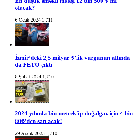
En düşük emekli maaşı 12 bin 500 ₺ mi
olacak?
6 Ocak 2024
1,711
İzmir’deki 2,5 milyar ₺’lik vurgunun altında
da FETÖ çıktı
8 Şubat 2024
1,710
2024 yılında bin metreküp doğalgaz için 4 bin
80₺’den satılacak!
29 Aralık 2023
1,710