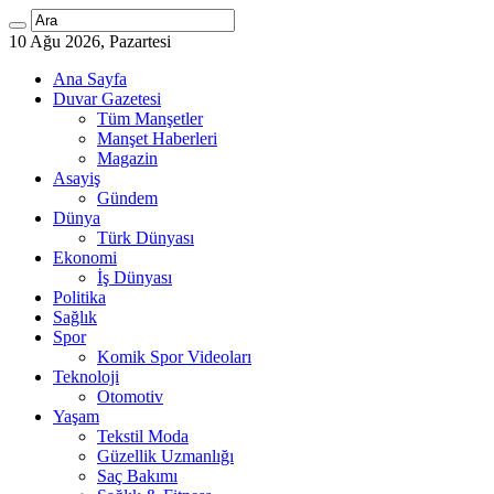
10 Ağu 2026, Pazartesi
Ana Sayfa
Duvar Gazetesi
Tüm Manşetler
Manşet Haberleri
Magazin
Asayiş
Gündem
Dünya
Türk Dünyası
Ekonomi
İş Dünyası
Politika
Sağlık
Spor
Komik Spor Videoları
Teknoloji
Otomotiv
Yaşam
Tekstil Moda
Güzellik Uzmanlığı
Saç Bakımı