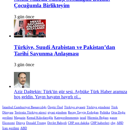
Çocuğumla Birlikteyim
3 gün önce
Türkiye, Suudi Arabistan ve Pakistan’dan
Tarihi Savunma Anlaşması
3 gün önce
Aziz Dağtekin: Türk'ün gür sesi. Aybüke Türk Haber aramıza
hoş geldin. Yayın hayatın hayırlı ol...
İstanbul Cumhuriyet Başsavcılığı
Özgür Özel
Türkiye siyaseti
Türkiye gündemi
Türk
Dünyası
Terörsüz Türkiye süreci
siyasi gündem
Recep Tayyip Erdoğan
Politika
Orta Doğu
gerilimi
Magazin
Kemal Kılıçdaroğlu
Kategorilenmemiş
israil
Hürmüz Boğazı
gazze
Ekonomi
Dünya
Donald Trump
Devlet Bahçeli
CHP son dakika
CHP haberleri
chp
ABD
İran gerilimi
ABD