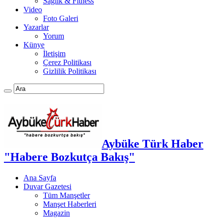
Sağlık & Fitness
Video
Foto Galeri
Yazarlar
Yorum
Künye
İletişim
Çerez Politikası
Gizlilik Politikası
Aybüke Türk Haber
"Habere Bozkutça Bakış"
Ana Sayfa
Duvar Gazetesi
Tüm Manşetler
Manşet Haberleri
Magazin