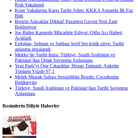
Risk Yakalandı
Kene Vakalarına Karşı Tarihi Adım: KKKA Aşısında İlk Faz
Bitti
Benzin Alacaklar Dikkat! Pazartesi Gecesi Yeni Zam
Bekleniyor
Joe Biden Kanserle Mücadele Ediyor: Oğlu Acı Haberi
Açıkladı
Erdoğan, Selman ve Şahbaz Şerif’ten kritik zirve: Tarihi
anlaşma imzalandı
Mekke’de Tarihi İmza: Türkiye, Suudi Arabistan ve
Pakistan’dan Ortak Savunma Anlaşması
Yeni Parti’yi Öne Çıkardılar, Hesap Tutmadı: Anketin
Toplamı Yüzde 97,1
Melek Mızrak Subaşı Sessizliğini Bozdu: Çocuğumla
Birlikteyim
Türkiye, Suudi Arabistan ve Pakistan’dan Tarihi Savunma
Anlaşması
Resimlerin Diliyle Haberler