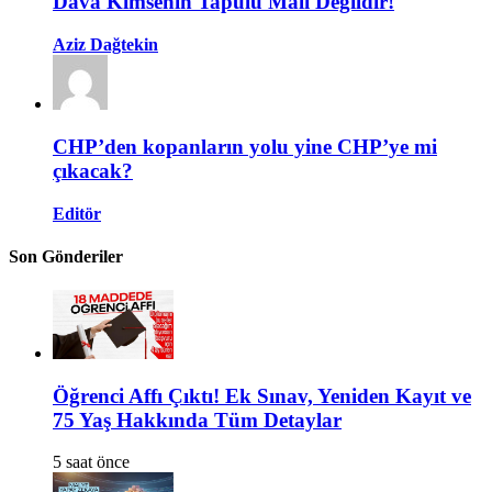
Dava Kimsenin Tapulu Malı Değildir!
Aziz Dağtekin
CHP’den kopanların yolu yine CHP’ye mi
çıkacak?
Editör
Son Gönderiler
Öğrenci Affı Çıktı! Ek Sınav, Yeniden Kayıt ve
75 Yaş Hakkında Tüm Detaylar
5 saat önce