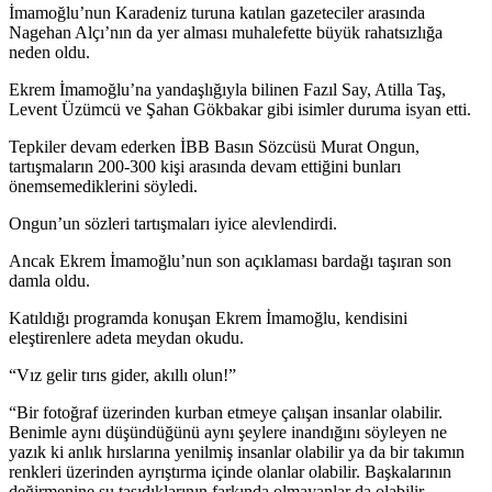
İmamoğlu’nun Karadeniz turuna katılan gazeteciler arasında
Nagehan Alçı’nın da yer alması muhalefette büyük rahatsızlığa
neden oldu.
Ekrem İmamoğlu’na yandaşlığıyla bilinen Fazıl Say, Atilla Taş,
Levent Üzümcü ve Şahan Gökbakar gibi isimler duruma isyan etti.
Tepkiler devam ederken İBB Basın Sözcüsü Murat Ongun,
tartışmaların 200-300 kişi arasında devam ettiğini bunları
önemsemediklerini söyledi.
Ongun’un sözleri tartışmaları iyice alevlendirdi.
Ancak Ekrem İmamoğlu’nun son açıklaması bardağı taşıran son
damla oldu.
Katıldığı programda konuşan Ekrem İmamoğlu, kendisini
eleştirenlere adeta meydan okudu.
“Vız gelir tırıs gider, akıllı olun!”
“Bir fotoğraf üzerinden kurban etmeye çalışan insanlar olabilir.
Benimle aynı düşündüğünü aynı şeylere inandığını söyleyen ne
yazık ki anlık hırslarına yenilmiş insanlar olabilir ya da bir takımın
renkleri üzerinden ayrıştırma içinde olanlar olabilir. Başkalarının
değirmenine su taşıdıklarının farkında olmayanlar da olabilir