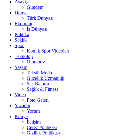
Asayiş
Gündem
Dünya
Türk Dünyası
Ekonomi
İş Dünyası
Politika
Sağlık
Spor
Komik Spor Videoları
Teknoloji
Otomotiv
Yaşam
Tekstil Moda
Güzellik Uzmanlığı
Saç Bakımı
Sağlık & Fitness
Video
Foto Galeri
Yazarlar
Yorum
Künye
İletişim
Çerez Politikası
Gizlilik Politikası