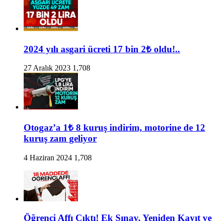
2024 yılı asgari ücreti 17 bin 2₺ oldu!..
27 Aralık 2023
1,708
Otogaz’a 1₺ 8 kuruş indirim, motorine de 12
kuruş zam geliyor
4 Haziran 2024
1,708
Öğrenci Affı Çıktı! Ek Sınav, Yeniden Kayıt ve