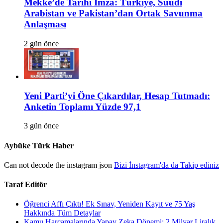
Mekke’de Tarihi İmza: Türkiye, Suudi
Arabistan ve Pakistan’dan Ortak Savunma
Anlaşması
2 gün önce
Yeni Parti’yi Öne Çıkardılar, Hesap Tutmadı:
Anketin Toplamı Yüzde 97,1
3 gün önce
Aybüke Türk Haber
Can not decode the instagram json
Bizi İnstagram'da da Takip ediniz
Taraf Editör
Öğrenci Affı Çıktı! Ek Sınav, Yeniden Kayıt ve 75 Yaş
Hakkında Tüm Detaylar
Kamu Harcamalarında Yapay Zeka Dönemi: 2 Milyar Liralık