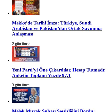
Mekke’de Tarihi İmza: Türkiye, Suudi
Arabistan ve Pakistan’dan Ortak Savunma
Anlaşması
2 gün önce
Yeni Parti’yi Öne Çıkardılar, Hesap Tutmadı:
Anketin Toplamı Yüzde 97,1
3 gün önce
Melek Mızrak Subaşı Sessizliğini Bozdu: