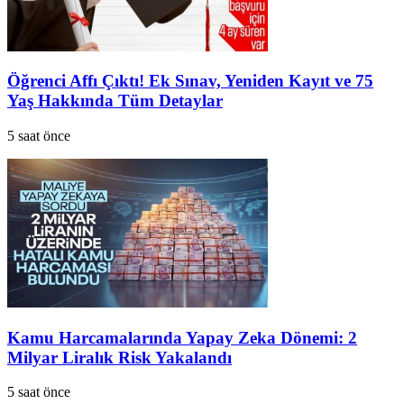
Öğrenci Affı Çıktı! Ek Sınav, Yeniden Kayıt ve 75
Yaş Hakkında Tüm Detaylar
5 saat önce
Kamu Harcamalarında Yapay Zeka Dönemi: 2
Milyar Liralık Risk Yakalandı
5 saat önce