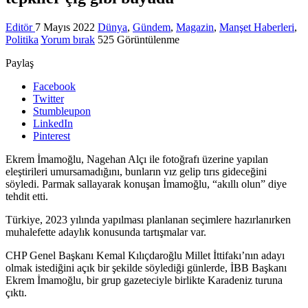
Editör
7 Mayıs 2022
Dünya
,
Gündem
,
Magazin
,
Manşet Haberleri
,
Politika
Yorum bırak
525 Görüntülenme
Paylaş
Facebook
Twitter
Stumbleupon
LinkedIn
Pinterest
Ekrem İmamoğlu, Nagehan Alçı ile fotoğrafı üzerine yapılan
eleştirileri umursamadığını, bunların vız gelip tırıs gideceğini
söyledi. Parmak sallayarak konuşan İmamoğlu, “akıllı olun” diye
tehdit etti.
Türkiye, 2023 yılında yapılması planlanan seçimlere hazırlanırken
muhalefette adaylık konusunda tartışmalar var.
CHP Genel Başkanı Kemal Kılıçdaroğlu Millet İttifakı’nın adayı
olmak istediğini açık bir şekilde söylediği günlerde, İBB Başkanı
Ekrem İmamoğlu, bir grup gazeteciyle birlikte Karadeniz turuna
çıktı.