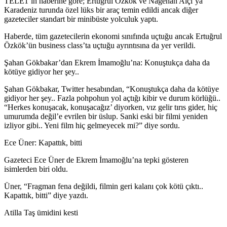
TELE1’in haberine göre; Ertuğrul Özkök ve Nagehan Alçı’ya
Karadeniz turunda özel lüks bir araç temin edildi ancak diğer
gazeteciler standart bir minibüste yolculuk yaptı.
Haberde, tüm gazetecilerin ekonomi sınıfında uçtuğu ancak Ertuğrul
Özkök’ün business class’ta uçtuğu ayrıntısına da yer verildi.
Şahan Gökbakar’dan Ekrem İmamoğlu’na: Konuştukça daha da
kötüye gidiyor her şey..
Şahan Gökbakar, Twitter hesabından, “Konuştukça daha da kötüye
gidiyor her şey.. Fazla pohpohun yol açtığı kibir ve durum körlüğü..
“Herkes konuşacak, konuşacağız’ diyorken, vız gelir tırıs gider, hiç
umurumda değil’e evrilen bir üslup. Sanki eski bir filmi yeniden
izliyor gibi.. Yeni film hiç gelmeyecek mi?” diye sordu.
Ece Üner: Kapattık, bitti
Gazeteci Ece Üner de Ekrem İmamoğlu’na tepki gösteren
isimlerden biri oldu.
Üner, “Fragman fena değildi, filmin geri kalanı çok kötü çıktı..
Kapattık, bitti” diye yazdı.
Atilla Taş ümidini kesti