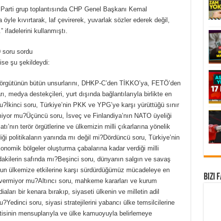
arti grup toplantısında CHP Genel Başkanı Kemal
 öyle kıvırtarak, laf çevirerek, yuvarlak sözler ederek değil,
 ifadelerini kullanmıştı.
 soru sordu
se şu şekildeydi:
r örgütünün bütün unsurlarını, DHKP-C’den TİKKO’ya, FETÖ’den
ı, medya destekçileri, yurt dışında bağlantılarıyla birlikte en
mu?İkinci soru, Türkiye’nin PKK ve YPG’ye karşı yürüttüğü sınır
emiyor mu?Üçüncü soru, İsveç ve Finlandiya’nın NATO üyeliği
tı’nın terör örgütlerine ve ülkemizin milli çıkarlarına yönelik
diği politikaların yanında mı değil mi?Dördüncü soru, Türkiye’nin
onomik bölgeler oluşturma çabalarına kadar verdiği milli
akilerin safında mı?Beşinci soru, dünyanın salgın ve savaş
nun ülkemize etkilerine karşı sürdürdüğümüz mücadeleye en
Bizi 
 vermiyor mu?Altıncı soru, mahkeme kararları ve kurum
aları bir kenara bırakıp, siyaseti ülkenin ve milletin adil
Yedinci soru, siyasi stratejilerini yabancı ülke temsilcilerine
tisinin mensuplarıyla ve ülke kamuoyuyla belirlemeye