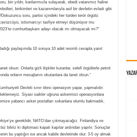
, bin yıldır, kanlarımızla sulayarak, ebedi vatanımız haline
bolleri, birikimleri ve kazanımlarıyla asil bir devletin evladı gibi
okuzuncu soru, partisi içindeki her türden terör örgütü
 tecavüzcüyü, istismarcıyı tasfiye etmeyi düşünüyor mu
023’te cumhurbaşkanı adayı olacak mı olmayacak mı?”
ladığı paylaşımda 10 soruya 10 adet resimli cevapla yanıt
et olsun. Onlarla gizli ilişkiler kuranlar, selefi örgütlerle petrol
Yazar
yonda onların mesajlarını okutanlara da lanet olsun.”
Cumhuriyeti Devleti sınır ötesi operasyon yapar, yapmalıdır.
steklemeyiz. Siyasi saikler uğruna askerimizi operasyonlara
kemize yabancı asker postalları sokanlara olumlu bakmadık,
ürkiye’ye gereklidir, NATO’dan çıkmayacağız. Finlandiya ve
iz biliriz ki diplomasi kapalı kapılar ardından yapılır. Sonuçlar
Senin bu yaptığın ise ancak kabile devletinde olur. 3-5 oy almak