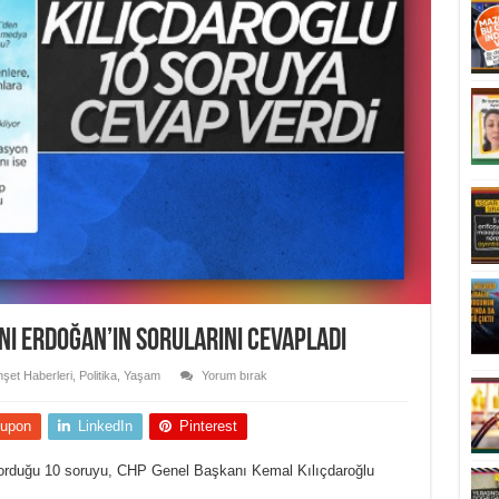
ı Erdoğan’ın sorularını cevapladı
şet Haberleri
,
Politika
,
Yaşam
Yorum bırak
upon
LinkedIn
Pinterest
rduğu 10 soruyu, CHP Genel Başkanı Kemal Kılıçdaroğlu