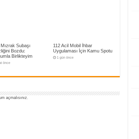
 Mızrak Subaşı
112 Acil Mobil İhbar
liğini Bozdu:
Uygulaması İçin Kamu Spotu
umla Birlikteyim
1 gün önce
at önce
um açmalısınız
.