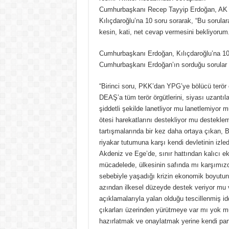
Cumhurbaşkanı Recep Tayyip Erdoğan, AK P
Kılıçdaroğlu’na 10 soru sorarak, “Bu sorulara
kesin, kati, net cevap vermesini bekliyorum.”
Cumhurbaşkanı Erdoğan, Kılıçdaroğlu’na 10
Cumhurbaşkanı Erdoğan’ın sorduğu sorular i
“Birinci soru, PKK’dan YPG’ye bölücü terö
DEAŞ’a tüm terör örgütlerini, siyası uzantılar
şiddetli şekilde lanetliyor mu lanetlemiyor 
ötesi harekatlarını destekliyor mu destekl
tartışmalarında bir kez daha ortaya çıkan, Ba
riyakar tutumuna karşı kendi devletinin izle
Akdeniz ve Ege’de, sınır hattından kalıcı ek
mücadelede, ülkesinin safında mı karşımızd
sebebiyle yaşadığı krizin ekonomik boyutu
azından ilkesel düzeyde destek veriyor mu
açıklamalarıyla yalan olduğu tescillenmiş iddi
çıkarları üzerinden yürütmeye var mı yok mu?
hazırlatmak ve onaylatmak yerine kendi par