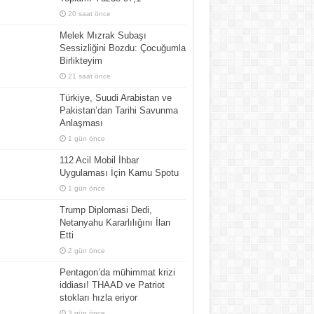
20 saat önce
Melek Mızrak Subaşı
Sessizliğini Bozdu: Çocuğumla
Birlikteyim
21 saat önce
Türkiye, Suudi Arabistan ve
Pakistan’dan Tarihi Savunma
Anlaşması
1 gün önce
112 Acil Mobil İhbar
Uygulaması İçin Kamu Spotu
1 gün önce
Trump Diplomasi Dedi,
Netanyahu Kararlılığını İlan
Etti
2 gün önce
Pentagon’da mühimmat krizi
iddiası! THAAD ve Patriot
stokları hızla eriyor
3 gün önce