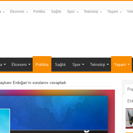
a
Ekonomi
Politika
Sağlık
Spor
Teknoloji
Yaşam
Vid
a
Ekonomi
Politika
Sağlık
Spor
Teknoloji
Yaşam
aşkanı Erdoğan’ın sorularını cevapladı
Pop
Eti