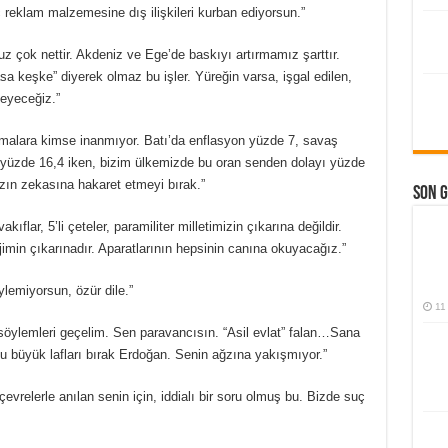
iç reklam malzemesine dış ilişkileri kurban ediyorsun.”
z çok nettir. Akdeniz ve Ege’de baskıyı artırmamız şarttır.
sa keşke” diyerek olmaz bu işler. Yüreğin varsa, işgal edilen,
leyeceğiz.”
urmalara kimse inanmıyor. Batı’da enflasyon yüzde 7, savaş
 yüzde 16,4 iken, bizim ülkemizde bu oran senden dolayı yüzde
mızın zekasına hakaret etmeyi bırak.”
Son 
ıflar, 5’li çeteler, paramiliter milletimizin çıkarına değildir.
jimin çıkarınadır. Aparatlarının hepsinin canına okuyacağız.”
ylemiyorsun, özür dile.”
11
t söylemleri geçelim. Sen paravancısın. “Asil evlat” falan…Sana
u büyük lafları bırak Erdoğan. Senin ağzına yakışmıyor.”
çevrelerle anılan senin için, iddialı bir soru olmuş bu. Bizde suç