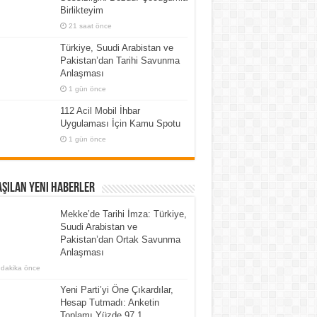
Birlikteyim
21 saat önce
Türkiye, Suudi Arabistan ve
Pakistan’dan Tarihi Savunma
Anlaşması
1 gün önce
112 Acil Mobil İhbar
Uygulaması İçin Kamu Spotu
1 gün önce
şılan Yeni Haberler
Mekke’de Tarihi İmza: Türkiye,
Suudi Arabistan ve
Pakistan’dan Ortak Savunma
Anlaşması
 dakika önce
Yeni Parti’yi Öne Çıkardılar,
Hesap Tutmadı: Anketin
Toplamı Yüzde 97,1