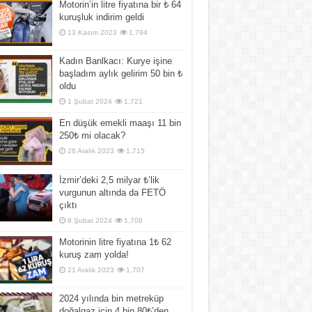
Motorin’in litre fiyatına bir ₺ 64
kuruşluk indirim geldi
13 Kasım 2023
1,794
Kadın Banlkacı: Kurye işine
başladım aylık gelirim 50 bin ₺
oldu
1 Şubat 2024
1,721
En düşük emekli maaşı 11 bin
250₺ mi olacak?
28 Aralık 2023
1,715
İzmir’deki 2,5 milyar ₺’lik
vurgunun altında da FETÖ
çıktı
8 Şubat 2024
1,708
Motorinin litre fiyatına 1₺ 62
kuruş zam yolda!
21 Aralık 2023
1,707
2024 yılında bin metreküp
doğalgaz için 4 bin 80₺’den