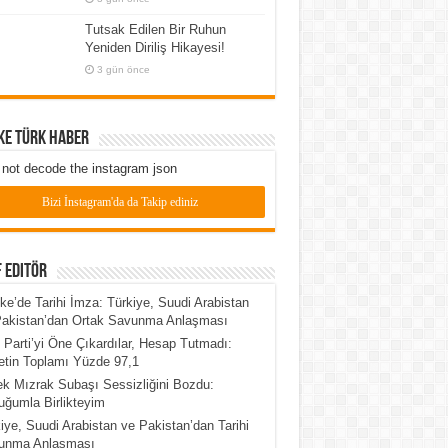
Tutsak Edilen Bir Ruhun
Yeniden Diriliş Hikayesi!
3 gün önce
ke Türk Haber
not decode the instagram json
Bizi İnstagram'da da Takip ediniz
 Editör
e’de Tarihi İmza: Türkiye, Suudi Arabistan
Pakistan’dan Ortak Savunma Anlaşması
 Parti’yi Öne Çıkardılar, Hesap Tutmadı:
tin Toplamı Yüzde 97,1
k Mızrak Subaşı Sessizliğini Bozdu:
ğumla Birlikteyim
iye, Suudi Arabistan ve Pakistan’dan Tarihi
unma Anlaşması