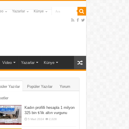
eo
Yazarlar
Künye
Video
Yazarlar
Künye
üler Yazılar
Popüler Yazılar
Yorum
ketler
Kadın profilli hesapla 1 milyon
325 bin ₺’lik altın vurgunu
5 Mart 2024
2,028