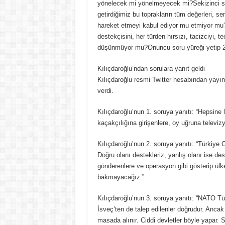
yönelecek mi yönelmeyecek mi?Sekizinci soru
getirdiğimiz bu toprakların tüm değerleri, sem
hareket etmeyi kabul ediyor mu etmiyor mu?D
destekçisini, her türden hırsızı, tacizciyi,
düşünmüyor mu?Onuncu soru yüreği yetip 2
Kılıçdaroğlu’ndan sorulara yanıt geldi
Kılıçdaroğlu resmi Twitter hesabından yayın
verdi.
Kılıçdaroğlu’nun 1. soruya yanıtı: “Hepsine lan
kaçakçılığına girişenlere, oy uğruna televiz
Kılıçdaroğlu’nun 2. soruya yanıtı: “Türkiye 
Doğru olanı destekleriz, yanlış olanı ise de
gönderenlere ve operasyon gibi gösterip ül
bakmayacağız.”
Kılıçdaroğlu’nun 3. soruya yanıtı: “NATO T
İsveç’ten de talep edilenler doğrudur. Ancak b
masada alınır. Ciddi devletler böyle yapar. 