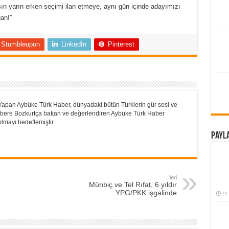
sın yarın erken seçimi ilan etmeye, aynı gün içinde adayımızı
an!”
Stumbleupon
LinkedIn
Pinterest
Yapan Aybüke Türk Haber, dünyadaki bütün Türklerin gür sesi ve
 Habere Bozkurtça bakan ve değerlendiren Aybüke Türk Haber
lmayı hedeflemiştir.
Payla
İleri
Münbiç ve Tel Rıfat, 6 yıldır
YPG/PKK işgalinde
11