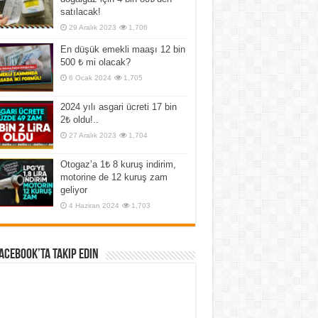
satılacak!
29 Aralık 2023
1,706
En düşük emekli maaşı 12 bin
500 ₺ mi olacak?
6 Ocak 2024
1,705
2024 yılı asgari ücreti 17 bin
2₺ oldu!..
27 Aralık 2023
1,704
Otogaz’a 1₺ 8 kuruş indirim,
motorine de 12 kuruş zam
geliyor
4 Haziran 2024
1,703
Facebook’ta Takip Edin