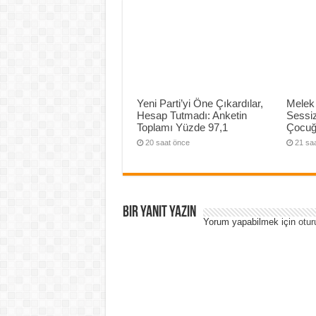
Yeni Parti’yi Öne Çıkardılar,
Melek
Hesap Tutmadı: Anketin
Sessiz
Toplamı Yüzde 97,1
Çocuğ
20 saat önce
21 sa
Bir yanıt yazın
Yorum yapabilmek için
otur