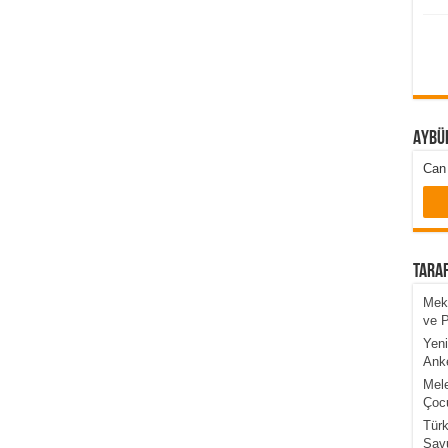
Aybü
Can 
Taraf
Mekk
ve 
Yeni
Anke
Mele
Çocu
Türk
Sav