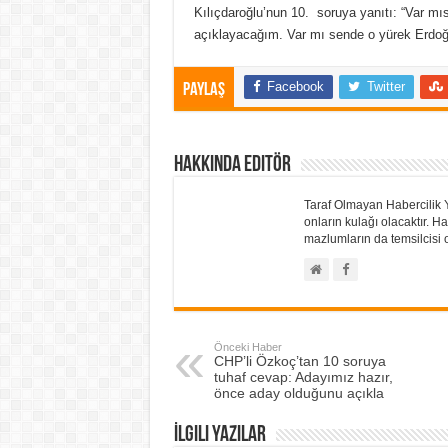
Kılıçdaroğlu’nun 10. soruya yanıtı: “Var mı
açıklayacağım. Var mı sende o yürek Erdoğ
Facebook
Twitter
Paylaş
Hakkında Editör
Taraf Olmayan Habercilik 
onların kulağı olacaktır.
mazlumların da temsilcisi o
Önceki Haber
CHP’li Özkoç’tan 10 soruya
tuhaf cevap: Adayımız hazır,
önce aday olduğunu açıkla
İlgili Yazılar