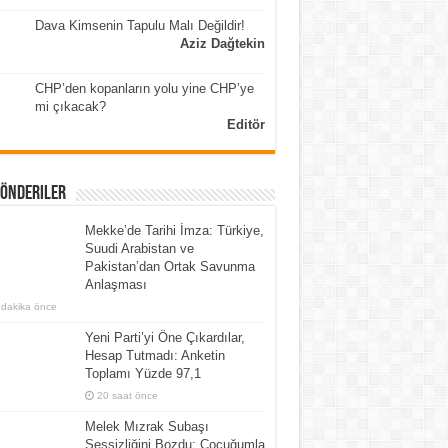
Dava Kimsenin Tapulu Malı Değildir!
Aziz Dağtekin
CHP’den kopanların yolu yine CHP’ye
mi çıkacak?
Editör
Gönderiler
Mekke’de Tarihi İmza: Türkiye,
Suudi Arabistan ve
Pakistan’dan Ortak Savunma
Anlaşması
 dakika önce
Yeni Parti’yi Öne Çıkardılar,
Hesap Tutmadı: Anketin
Toplamı Yüzde 97,1
20 saat önce
Melek Mızrak Subaşı
Sessizliğini Bozdu: Çocuğumla