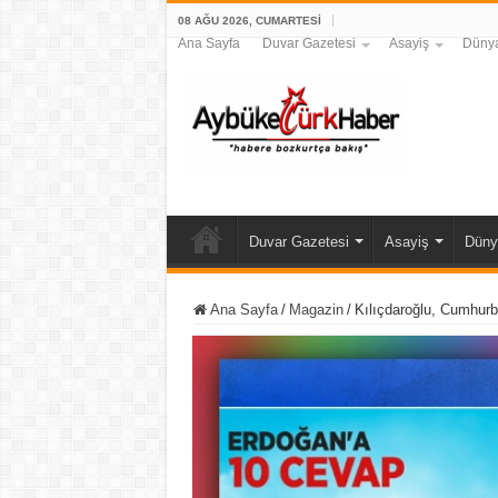
08 AĞU 2026, CUMARTESI
Ana Sayfa
Duvar Gazetesi
Asayiş
Düny
Duvar Gazetesi
Asayiş
Düny
Ana Sayfa
/
Magazin
/
Kılıçdaroğlu, Cumhurb