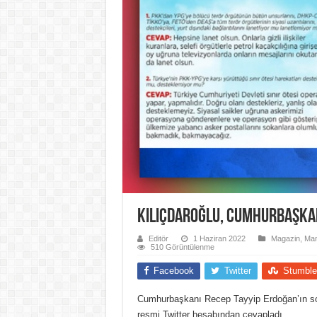
Kılıçdaroğlu, Cumhurbaşkan
Editör
1 Haziran 2022
Magazin
,
Man
510 Görüntülenme
Facebook
Twitter
Stumble
Cumhurbaşkanı Recep Tayyip Erdoğan’ın so
resmi Twitter hesabından cevapladı.