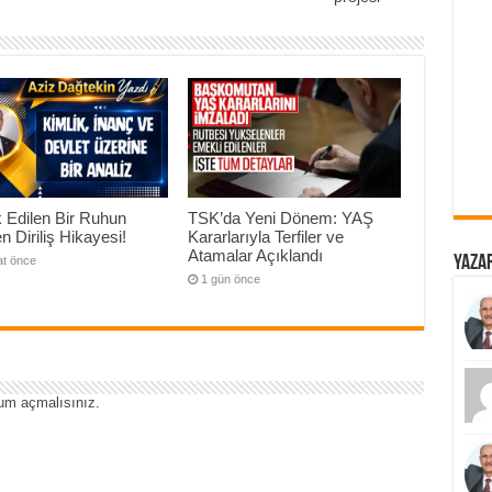
 Edilen Bir Ruhun
TSK’da Yeni Dönem: YAŞ
n Diriliş Hikayesi!
Kararlarıyla Terfiler ve
Atamalar Açıklandı
Yazar
at önce
1 gün önce
um açmalısınız
.