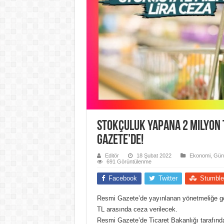
Stokçuluk yapana 2 milyon 
Gazete’de!
Editör
18 Şubat 2022
Ekonomi
,
Gün
691 Görüntülenme
Facebook
Twitter
Stumble
Resmi Gazete’de yayınlanan yönetmeliğe göre
TL arasında ceza verilecek.
Resmi Gazete’de Ticaret Bakanlığı tarafınd