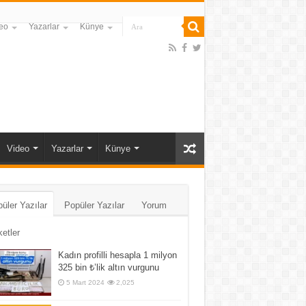
eo
Yazarlar
Künye
Video
Yazarlar
Künye
üler Yazılar
Popüler Yazılar
Yorum
ketler
Kadın profilli hesapla 1 milyon
325 bin ₺’lik altın vurgunu
5 Mart 2024
2,025