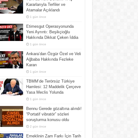
Kararlarıyla Terfiler ve
Atamalar Açıklandı
1 gün önce
Etimesgut Operasyonunda
Yeni Ayrıntı: Beşikçioğlu
Hakkında Dikkat Çeken İddia
1 gün önce
Ankara’dan Özgür Özel ve Veli
Ağbaba Hakkında Fezleke
Kararı
1 gün önce
TBMM’de Terörsüz Türkiye
Hamlesi: 12 Maddelik Çerçeve
Yasa Meclis Yolunda
1 gün önce
Bennu Gerede gözaltına alındı!
“Portatif vibratör” sözleri
soruşturma konusu oldu
2 gün önce
Emeklinin Zam Farkı İçin Tarih