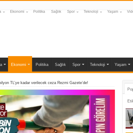
a
Ekonomi
Politika
Sağlık
Spor
Teknoloji
Yaşam
Vid
a
Ekonomi
Politika
Sağlık
Spor
Teknoloji
Yaşam
ilyon TL’ye kadar verilecek ceza Rezmi Gazete’de!
Pop
Eti