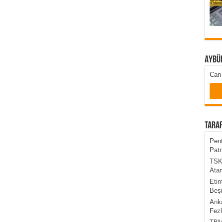
Aybü
Can 
Taraf
Pent
Patr
TSK’
Atam
Etim
Beşi
Anka
Fezl