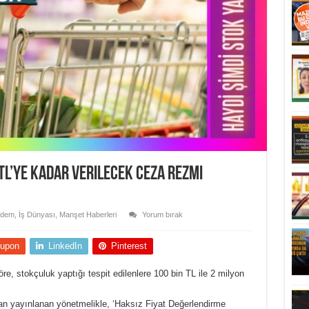
TL’ye kadar verilecek ceza Rezmi
dem
,
İş Dünyası
,
Manşet Haberleri
Yorum bırak
upon
LinkedIn
Pinterest
, stokçuluk yaptığı tespit edilenlere 100 bin TL ile 2 milyon
an yayınlanan yönetmelikle, ‘Haksız Fiyat Değerlendirme