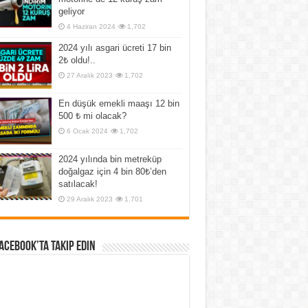
geliyor
4 Haziran 2024
1,702
2024 yılı asgari ücreti 17 bin
2₺ oldu!..
27 Aralık 2023
1,702
En düşük emekli maaşı 12 bin
500 ₺ mi olacak?
6 Ocak 2024
1,702
2024 yılında bin metreküp
doğalgaz için 4 bin 80₺’den
satılacak!
29 Aralık 2023
1,701
Facebook’ta Takip Edin