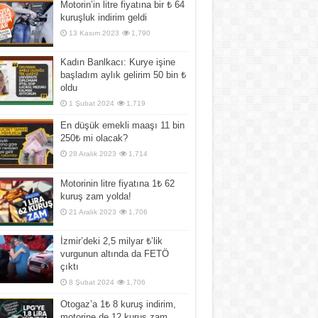
Motorin’in litre fiyatına bir ₺ 64
kuruşluk indirim geldi
13 Kasım 2023
1,790
Kadın Banlkacı: Kurye işine
başladım aylık gelirim 50 bin ₺
oldu
1 Şubat 2024
1,719
En düşük emekli maaşı 11 bin
250₺ mi olacak?
28 Aralık 2023
1,714
Motorinin litre fiyatına 1₺ 62
kuruş zam yolda!
21 Aralık 2023
1,706
İzmir’deki 2,5 milyar ₺’lik
vurgunun altında da FETÖ
çıktı
8 Şubat 2024
1,706
Otogaz’a 1₺ 8 kuruş indirim,
motorine de 12 kuruş zam