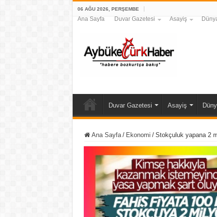
06 AĞU 2026, PERŞEMBE
Ana Sayfa
Duvar Gazetesi
Asayiş
Düny
Duvar Gazetesi
Asayiş
Düny
Ana Sayfa
/
Ekonomi
/
Stokçuluk yapana 2 m