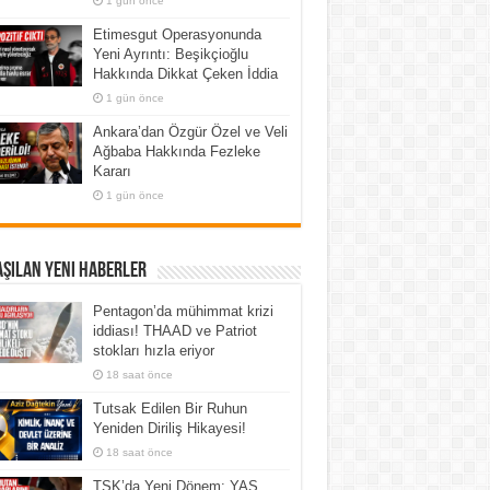
1 gün önce
Etimesgut Operasyonunda
Yeni Ayrıntı: Beşikçioğlu
Hakkında Dikkat Çeken İddia
1 gün önce
Ankara’dan Özgür Özel ve Veli
Ağbaba Hakkında Fezleke
Kararı
1 gün önce
şılan Yeni Haberler
Pentagon’da mühimmat krizi
iddiası! THAAD ve Patriot
stokları hızla eriyor
18 saat önce
Tutsak Edilen Bir Ruhun
Yeniden Diriliş Hikayesi!
18 saat önce
TSK’da Yeni Dönem: YAŞ