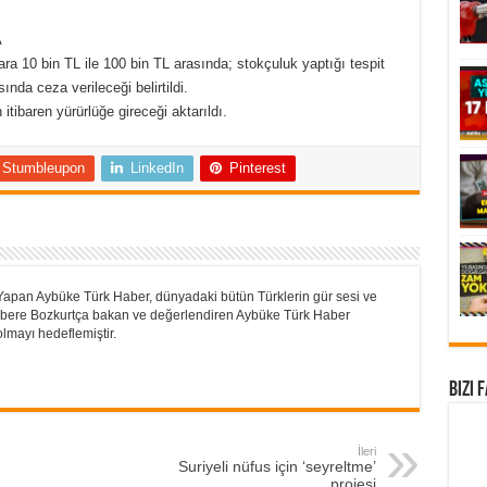
A
lara 10 bin TL ile 100 bin TL arasında; stokçuluk yaptığı tespit
ında ceza verileceği belirtildi.
itibaren yürürlüğe gireceği aktarıldı.
Stumbleupon
LinkedIn
Pinterest
Yapan Aybüke Türk Haber, dünyadaki bütün Türklerin gür sesi ve
 Habere Bozkurtça bakan ve değerlendiren Aybüke Türk Haber
lmayı hedeflemiştir.
Bizi 
İleri
Suriyeli nüfus için ‘seyreltme’
projesi