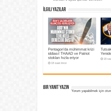
İlgili Yazılar
Pentagon’da mühimmat krizi
Tutsak
iddiası! THAAD ve Patriot
Yenide
stokları hızla eriyor
18 sa
18 saat önce
Bir yanıt yazın
Yorum yapabilmek için
otur