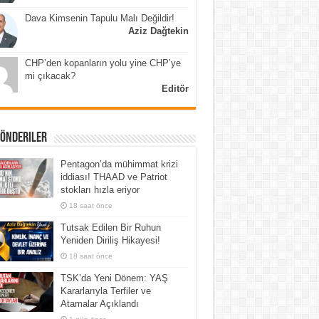
Dava Kimsenin Tapulu Malı Değildir!
Aziz Dağtekin
CHP’den kopanların yolu yine CHP’ye
mi çıkacak?
Editör
Gönderiler
Pentagon’da mühimmat krizi
iddiası! THAAD ve Patriot
stokları hızla eriyor
18 saat önce
Tutsak Edilen Bir Ruhun
Yeniden Diriliş Hikayesi!
18 saat önce
TSK’da Yeni Dönem: YAŞ
Kararlarıyla Terfiler ve
Atamalar Açıklandı