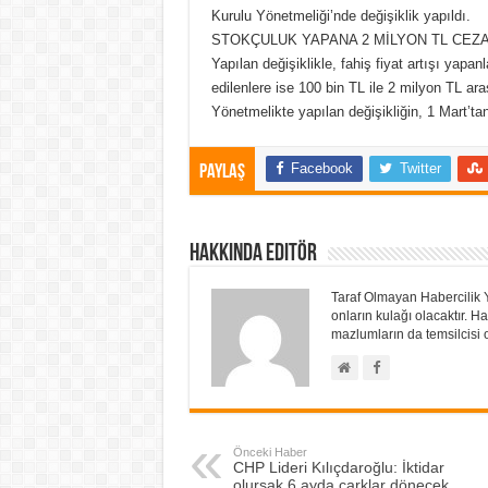
Kurulu Yönetmeliği’nde değişiklik yapıldı.
STOKÇULUK YAPANA 2 MİLYON TL CEZ
Yapılan değişiklikle, fahiş fiyat artışı yapan
edilenlere ise 100 bin TL ile 2 milyon TL aras
Yönetmelikte yapılan değişikliğin, 1 Mart’tan 
Facebook
Twitter
Paylaş
Hakkında Editör
Taraf Olmayan Habercilik 
onların kulağı olacaktır.
mazlumların da temsilcisi o
Önceki Haber
CHP Lideri Kılıçdaroğlu: İktidar
olursak 6 ayda çarklar dönecek