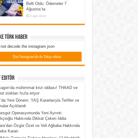
Belli Oldu: Ödemeler 7
Ağustos’ta
2 gün önce
ke Türk Haber
not decode the instagram json
Bizi İnstagram'da da Takip ediniz
 Editör
agon’da mühimmat krizi iddiası! THAAD ve
iot stokları hızla eriyor
da Yeni Dönem: YAŞ Kararlarıyla Terfiler ve
alar Açıklandı
esgut Operasyonunda Yeni Ayrıntı:
kçioğlu Hakkında Dikkat Çeken İddia
ra’dan Özgür Özel ve Veli Ağbaba Hakkında
eke Kararı