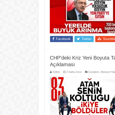
Facebook
Twitter
Stumbl
CHP’deki Kriz Yeni Boyuta Ta
Açıklaması
Editör
2 hafta önce
Gündem
,
Manşet Hab