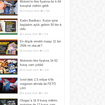
Motorin’in litre fiyatına bir ₺ 64
kuruşluk indirim geldi
13 Kasım 2023
1,789
Kadın Banlkacı: Kurye işine
başladım aylık gelirim 50 bin ₺
oldu
1 Şubat 2024
1,719
En düşük emekli maaşı 11 bin
250₺ mi olacak?
28 Aralık 2023
1,713
Motorinin litre fiyatına 1₺ 62
kuruş zam yolda!
21 Aralık 2023
1,706
İzmir’deki 2,5 milyar ₺’lik
vurgunun altında da FETÖ
çıktı
8 Şubat 2024
1,705
Otogaz’a 1₺ 8 kuruş indirim,
motorine de 12 kuruş zam