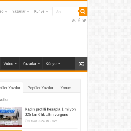
eo
Yazarlar
Künye
Video
Yazarlar
Künye
üler Yazılar
Popüler Yazılar
Yorum
ketler
Kadın profilli hesapla 1 milyon
325 bin ₺’lik altın vurgunu
5 Mart 2024
2,025