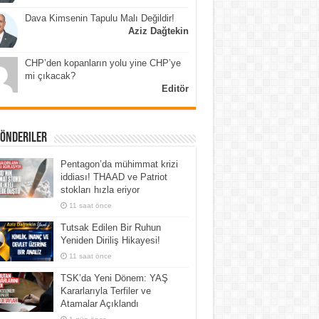
Dava Kimsenin Tapulu Malı Değildir!
Aziz Dağtekin
CHP’den kopanların yolu yine CHP’ye
mi çıkacak?
Editör
Gönderiler
Pentagon’da mühimmat krizi
iddiası! THAAD ve Patriot
stokları hızla eriyor
11 saat önce
Tutsak Edilen Bir Ruhun
Yeniden Diriliş Hikayesi!
11 saat önce
TSK’da Yeni Dönem: YAŞ
Kararlarıyla Terfiler ve
Atamalar Açıklandı