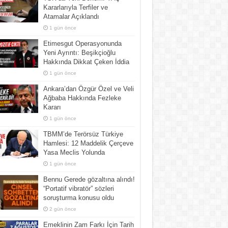
Kararlarıyla Terfiler ve
Atamalar Açıklandı
1 gün önce
Etimesgut Operasyonunda
Yeni Ayrıntı: Beşikçioğlu
Hakkında Dikkat Çeken İddia
1 gün önce
Ankara’dan Özgür Özel ve Veli
Ağbaba Hakkında Fezleke
Kararı
1 gün önce
TBMM’de Terörsüz Türkiye
Hamlesi: 12 Maddelik Çerçeve
Yasa Meclis Yolunda
1 gün önce
Bennu Gerede gözaltına alındı!
“Portatif vibratör” sözleri
soruşturma konusu oldu
2 gün önce
Emeklinin Zam Farkı İçin Tarih