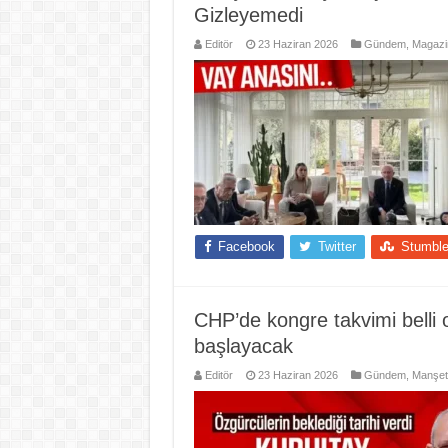
Gizleyemedi
Editör
23 Haziran 2026
Gündem
,
Magazi
Facebook
Twitter
Stumbl
CHP’de kongre takvimi belli 
başlayacak
Editör
23 Haziran 2026
Gündem
,
Manşet 