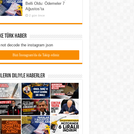
Belli Oldu: Ödemeler 7
Ağustos’ta
2 gün önce
ke Türk Haber
not decode the instagram json
Bizi İnstagram'da da Takip ediniz
lerin Diliyle Haberler