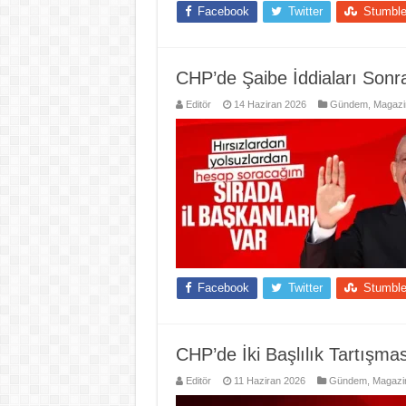
Facebook
Twitter
Stumbl
CHP’de Şaibe İddiaları Sonras
Editör
14 Haziran 2026
Gündem
,
Magazi
Facebook
Twitter
Stumbl
CHP’de İki Başlılık Tartışm
Editör
11 Haziran 2026
Gündem
,
Magazi