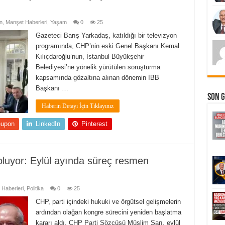
n
,
Manşet Haberleri
,
Yaşam
0
25
Gazeteci Barış Yarkadaş, katıldığı bir televizyon
programında, CHP’nin eski Genel Başkanı Kemal
Kılıçdaroğlu’nun, İstanbul Büyükşehir
Belediyesi’ne yönelik yürütülen soruşturma
kapsamında gözaltına alınan dönemin İBB
Başkanı …
Son 
Haberin Detayı İçin Tıklayınız
eupon
LinkedIn
Pinterest
oluyor: Eylül ayında süreç resmen
Haberleri
,
Politika
0
25
CHP, parti içindeki hukuki ve örgütsel gelişmelerin
ardından olağan kongre sürecini yeniden başlatma
kararı aldı. CHP Parti Sözcüsü Müslim Sarı, eylül