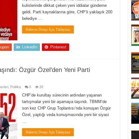
kulislerinde dikkat çeken yeni iddialar gündeme
geldi. Parti kaynaklarına göre, CHP’li yaklaşık 200
belediye …
Haberin Detayı İçin Tıklayınız
eupon
LinkedIn
Pinterest
şındı: Özgür Özel’den Yeni Parti
erleri
,
Politika
0
28
CHP’de kurultay sürecinin ardından yaşanan
tartışmalar yeni bir aşamaya taşındı. TBMM’de
son kez CHP Grup Toplantısı’nda konuşan Özgür
Özel, yaptığı veda konuşmasında yeni bir siyasi
…
Haberin Detayı İçin Tıklayınız