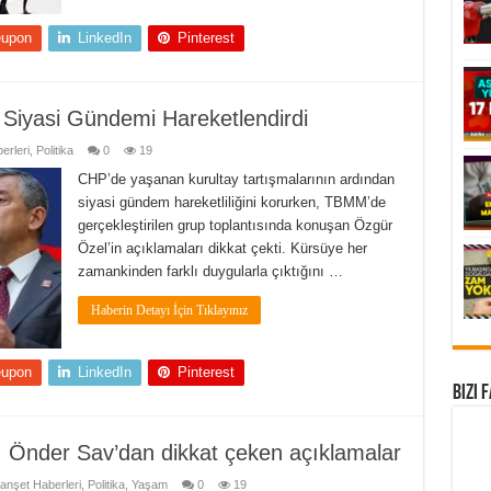
eupon
LinkedIn
Pinterest
 Siyasi Gündemi Hareketlendirdi
erleri
,
Politika
0
19
CHP’de yaşanan kurultay tartışmalarının ardından
siyasi gündem hareketliliğini korurken, TBMM’de
gerçekleştirilen grup toplantısında konuşan Özgür
Özel’in açıklamaları dikkat çekti. Kürsüye her
zamankinden farklı duygularla çıktığını …
Haberin Detayı İçin Tıklayınız
eupon
LinkedIn
Pinterest
Bizi 
ı! Önder Sav’dan dikkat çeken açıklamalar
anşet Haberleri
,
Politika
,
Yaşam
0
19