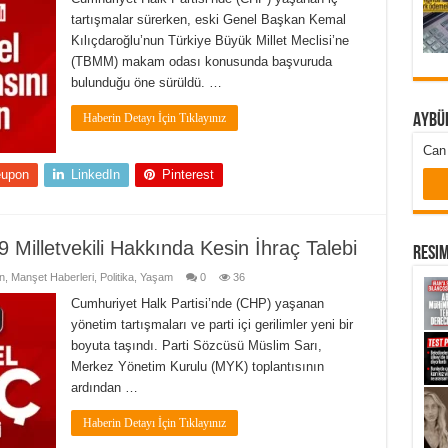
tartışmalar sürerken, eski Genel Başkan Kemal
Kılıçdaroğlu’nun Türkiye Büyük Millet Meclisi’ne
(TBMM) makam odası konusunda başvuruda
bulunduğu öne sürüldü. …
Haberin Detayı İçin Tıklayınız
Aybü
Can 
eupon
LinkedIn
Pinterest
 Milletvekili Hakkında Kesin İhraç Talebi
Resim
n
,
Manşet Haberleri
,
Politika
,
Yaşam
0
36
Cumhuriyet Halk Partisi’nde (CHP) yaşanan
yönetim tartışmaları ve parti içi gerilimler yeni bir
boyuta taşındı. Parti Sözcüsü Müslim Sarı,
Merkez Yönetim Kurulu (MYK) toplantısının
ardından …
Haberin Detayı İçin Tıklayınız