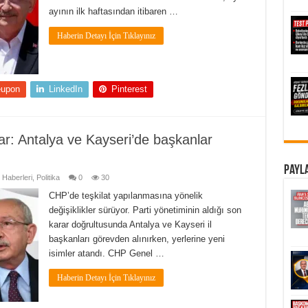
ayının ilk haftasından itibaren …
Haberin Detayı İçin Tıklayınız
eupon
LinkedIn
Pinterest
r: Antalya ve Kayseri’de başkanlar
Payla
Haberleri
,
Politika
0
30
CHP’de teşkilat yapılanmasına yönelik
değişiklikler sürüyor. Parti yönetiminin aldığı son
karar doğrultusunda Antalya ve Kayseri il
başkanları görevden alınırken, yerlerine yeni
isimler atandı. CHP Genel …
Haberin Detayı İçin Tıklayınız