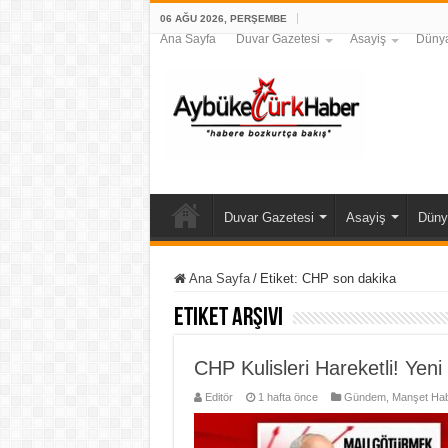
06 AĞU 2026, PERŞEMBE
Ana Sayfa
Duvar Gazetesi
Asayiş
Düny
Duvar Gazetesi
Asayiş
Düny
Ana Sayfa
/
Etiket:
CHP son dakika
Etiket Arşivi
CHP Kulisleri Hareketli! Yeni
Editör
1 hafta önce
Gündem
,
Manşet Hab