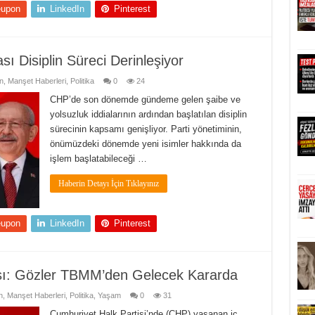
eupon
LinkedIn
Pinterest
ı Disiplin Süreci Derinleşiyor
n
,
Manşet Haberleri
,
Politika
0
24
CHP’de son dönemde gündeme gelen şaibe ve
yolsuzluk iddialarının ardından başlatılan disiplin
sürecinin kapsamı genişliyor. Parti yönetiminin,
önümüzdeki dönemde yeni isimler hakkında da
işlem başlatabileceği …
Haberin Detayı İçin Tıklayınız
eupon
LinkedIn
Pinterest
ası: Gözler TBMM’den Gelecek Kararda
n
,
Manşet Haberleri
,
Politika
,
Yaşam
0
31
Cumhuriyet Halk Partisi’nde (CHP) yaşanan iç