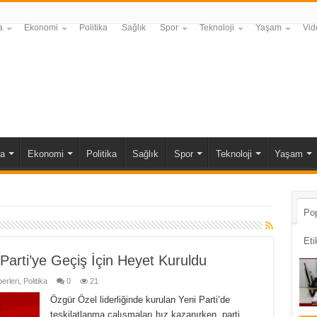
a
Ekonomi
Politika
Sağlık
Spor
Teknoloji
Yaşam
Vid
a
Ekonomi
Politika
Sağlık
Spor
Teknoloji
Yaşam
Pop
Eti
 Parti’ye Geçiş İçin Heyet Kuruldu
erleri
,
Politika
0
21
Özgür Özel liderliğinde kurulan Yeni Parti’de
teşkilatlanma çalışmaları hız kazanırken, parti