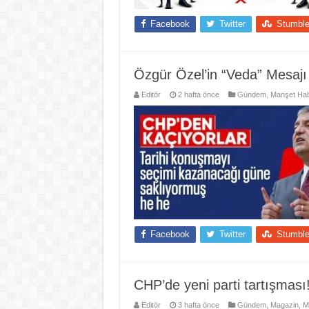
Facebook
Twitter
Stumbl
Özgür Özel’in “Veda” Mesajı
Editör
2 hafta önce
Gündem
,
Manşet Hab
Facebook
Twitter
Stumbl
CHP’de yeni parti tartışmas
Editör
3 hafta önce
Gündem
,
Magazin
,
M