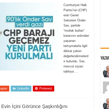
Cumhuriyet Halk
Partisi’nin (CHP)
eski Genel
Sekreteri Önder
Sav, partide
“mutlak butlan”
kararının ardından
yaşanan
tartışmalarla ilgili
dikkat çeken
değerlendirmelerd
Yazar
e bulundu. Sav,
mevcut siyasi
tabloya …
eupon
LinkedIn
Pinterest
 Evin İçini Görünce Şaşkınlığını