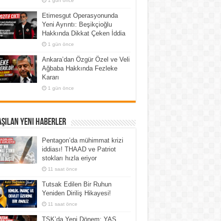
1 gün önce
Etimesgut Operasyonunda
Yeni Ayrıntı: Beşikçioğlu
Hakkında Dikkat Çeken İddia
1 gün önce
Ankara’dan Özgür Özel ve Veli
Ağbaba Hakkında Fezleke
Kararı
1 gün önce
şılan Yeni Haberler
Pentagon’da mühimmat krizi
iddiası! THAAD ve Patriot
stokları hızla eriyor
11 saat önce
Tutsak Edilen Bir Ruhun
Yeniden Diriliş Hikayesi!
11 saat önce
TSK’da Yeni Dönem: YAŞ