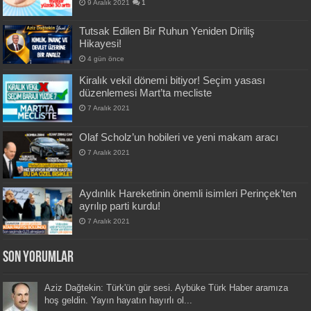
9 Aralık 2021
1
Tutsak Edilen Bir Ruhun Yeniden Diriliş
Hikayesi!
4 gün önce
Kiralık vekil dönemi bitiyor! Seçim yasası
düzenlemesi Mart’ta mecliste
7 Aralık 2021
Olaf Scholz’un hobileri ve yeni makam aracı
7 Aralık 2021
Aydınlık Hareketinin önemli isimleri Perinçek’ten
ayrılıp parti kurdu!
7 Aralık 2021
Son Yorumlar
Aziz Dağtekin: Türk'ün gür sesi. Aybüke Türk Haber aramıza
hoş geldin. Yayın hayatın hayırlı ol...