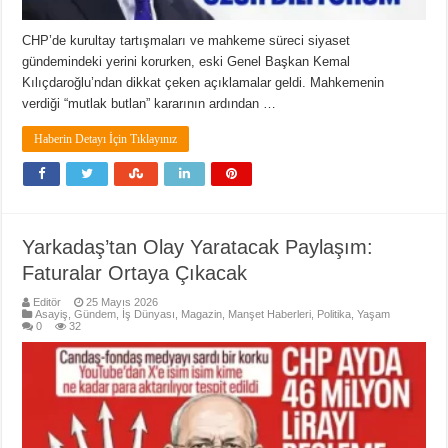
CHP’de kurultay tartışmaları ve mahkeme süreci siyaset
gündemindeki yerini korurken, eski Genel Başkan Kemal
Kılıçdaroğlu’ndan dikkat çeken açıklamalar geldi. Mahkemenin
verdiği “mutlak butlan” kararının ardından …
Haberin Detayı İçin Tıklayınız
Yarkadaş’tan Olay Yaratacak Paylaşım:
Faturalar Ortaya Çıkacak
Editör
25 Mayıs 2026
Asayiş
,
Gündem
,
İş Dünyası
,
Magazin
,
Manşet Haberleri
,
Politika
,
Yaşam
0
32