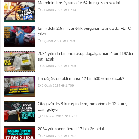
Motorinin litre fiyatına 1₺ 62 kuruş zam yolda!
21 Aralık 2023
1,713
İzmir’deki 2,5 milyar ₺’lik vurgunun altında da FETÖ
çıktı
8 Şubat 2024
1,709
2024 yılında bin metreküp doğalgaz için 4 bin 80₺’den
satılacak!
29 Aralık 2023
1,709
En düşük emekli maaşı 12 bin 500 ₺ mi olacak?
6 Ocak 2024
1,709
Otogaz’a 1₺ 8 kuruş indirim, motorine de 12 kuruş
zam geliyor
4 Haziran 2024
1,707
2024 yılı asgari ücreti 17 bin 2₺ oldu!..
27 Aralık 2023
1,707