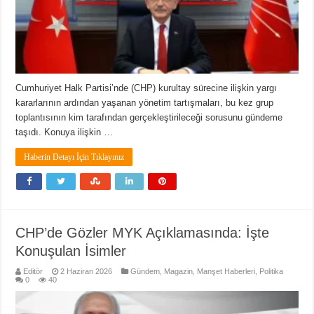
Cumhuriyet Halk Partisi’nde (CHP) kurultay sürecine ilişkin yargı
kararlarının ardından yaşanan yönetim tartışmaları, bu kez grup
toplantısının kim tarafından gerçekleştirileceği sorusunu gündeme
taşıdı. Konuya ilişkin …
Haberin Detayı İçin Tıklayınız
CHP’de Gözler MYK Açıklamasında: İşte
Konuşulan İsimler
Editör
2 Haziran 2026
Gündem
,
Magazin
,
Manşet Haberleri
,
Politika
0
40