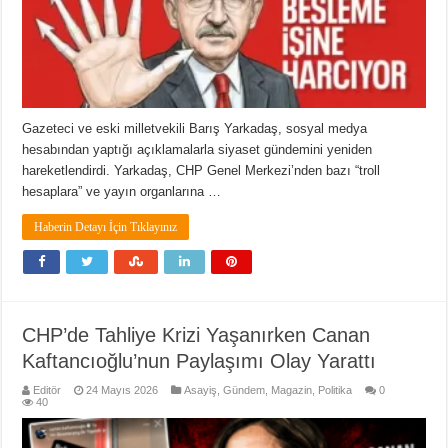
Gazeteci ve eski milletvekili Barış Yarkadaş, sosyal medya
hesabından yaptığı açıklamalarla siyaset gündemini yeniden
hareketlendirdi. Yarkadaş, CHP Genel Merkezi’nden bazı “troll
hesaplara” ve yayın organlarına …
Haberin Detayı İçin Tıklayınız
CHP’de Tahliye Krizi Yaşanırken Canan
Kaftancıoğlu’nun Paylaşımı Olay Yarattı
Editör
24 Mayıs 2026
Asayiş
,
Gündem
,
Magazin
,
Politika
0
40