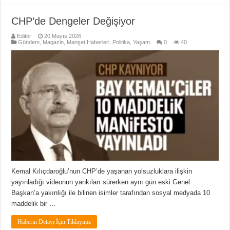
CHP’de Dengeler Değişiyor
Editör
20 Mayıs 2026
Gündem
,
Magazin
,
Manşet Haberleri
,
Politika
,
Yaşam
0
40
Kemal Kılıçdaroğlu’nun CHP’de yaşanan yolsuzluklara ilişkin
yayınladığı videonun yankıları sürerken aynı gün eski Genel
Başkan’a yakınlığı ile bilinen isimler tarafından sosyal medyada 10
maddelik bir …
Haberin Detayı İçin Tıklayınız