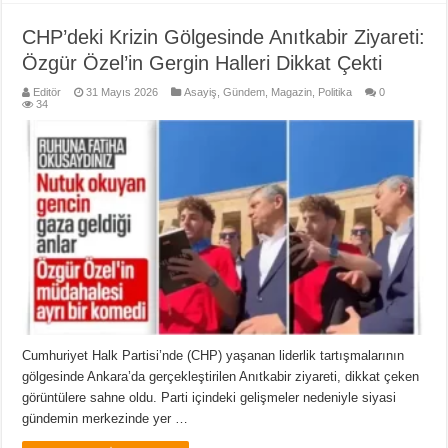
CHP’deki Krizin Gölgesinde Anıtkabir Ziyareti:
Özgür Özel’in Gergin Halleri Dikkat Çekti
Editör
31 Mayıs 2026
Asayiş
,
Gündem
,
Magazin
,
Politika
0
34
Cumhuriyet Halk Partisi’nde (CHP) yaşanan liderlik tartışmalarının
gölgesinde Ankara’da gerçekleştirilen Anıtkabir ziyareti, dikkat çeken
görüntülere sahne oldu. Parti içindeki gelişmeler nedeniyle siyasi
gündemin merkezinde yer …