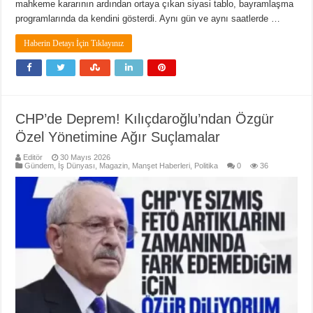
mahkeme kararının ardından ortaya çıkan siyasi tablo, bayramlaşma
programlarında da kendini gösterdi. Aynı gün ve aynı saatlerde …
Haberin Detayı İçin Tıklayınız
CHP’de Deprem! Kılıçdaroğlu’ndan Özgür
Özel Yönetimine Ağır Suçlamalar
Editör
30 Mayıs 2026
Gündem
,
İş Dünyası
,
Magazin
,
Manşet Haberleri
,
Politika
0
36