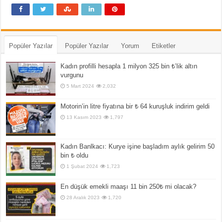
Popüler Yazılar
Popüler Yazılar
Yorum
Etiketler
Kadın profilli hesapla 1 milyon 325 bin ₺’lik altın
vurgunu
5 Mart 2024
2,032
Motorin’in litre fiyatına bir ₺ 64 kuruşluk indirim geldi
13 Kasım 2023
1,797
Kadın Banlkacı: Kurye işine başladım aylık gelirim 50
bin ₺ oldu
1 Şubat 2024
1,723
En düşük emekli maaşı 11 bin 250₺ mi olacak?
28 Aralık 2023
1,720