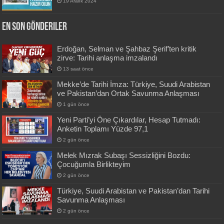
19 Aralık 2024
En Son Gönderiler
Erdoğan, Selman ve Şahbaz Şerif’ten kritik
zirve: Tarihi anlaşma imzalandı
13 saat önce
Mekke’de Tarihi İmza: Türkiye, Suudi Arabistan
ve Pakistan’dan Ortak Savunma Anlaşması
1 gün önce
Yeni Parti’yi Öne Çıkardılar, Hesap Tutmadı:
Anketin Toplamı Yüzde 97,1
2 gün önce
Melek Mızrak Subaşı Sessizliğini Bozdu:
Çocuğumla Birlikteyim
2 gün önce
Türkiye, Suudi Arabistan ve Pakistan’dan Tarihi
Savunma Anlaşması
2 gün önce