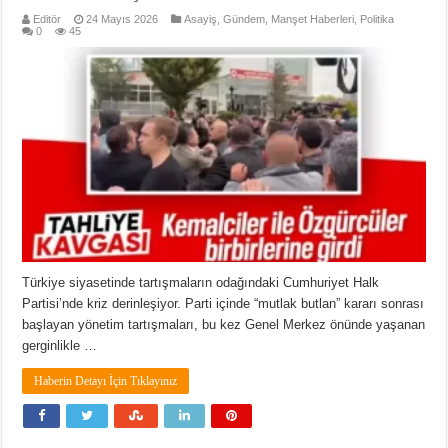
Editör
24 Mayıs 2026
Asayiş
,
Gündem
,
Manşet Haberleri
,
Politika
0
45
Türkiye siyasetinde tartışmaların odağındaki Cumhuriyet Halk
Partisi’nde kriz derinleşiyor. Parti içinde “mutlak butlan” kararı sonrası
başlayan yönetim tartışmaları, bu kez Genel Merkez önünde yaşanan
gerginlikle …
Haberin Detayı İçin Tıklayınız