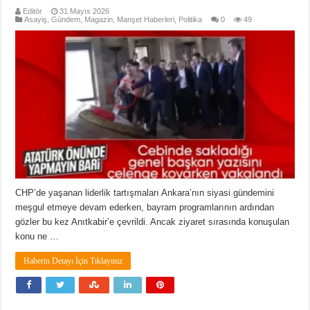
Editör
31 Mayıs 2026
Asayiş
,
Gündem
,
Magazin
,
Manşet Haberleri
,
Politika
0
49
CHP’de yaşanan liderlik tartışmaları Ankara’nın siyasi gündemini
meşgul etmeye devam ederken, bayram programlarının ardından
gözler bu kez Anıtkabir’e çevrildi. Ancak ziyaret sırasında konuşulan
konu ne …
Haberin Detayı İçin Tıklayınız