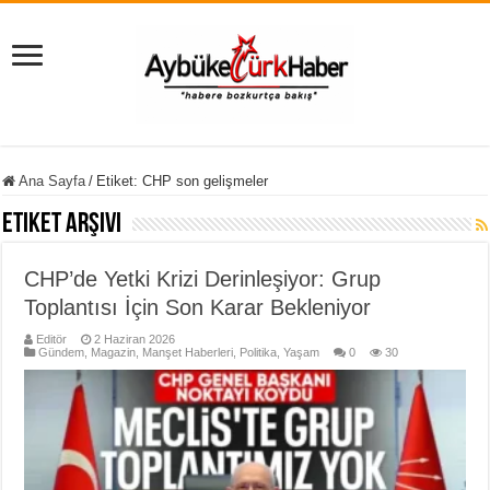
Ana Sayfa
/
Etiket:
CHP son gelişmeler
Etiket Arşivi
CHP’de Yetki Krizi Derinleşiyor: Grup
Toplantısı İçin Son Karar Bekleniyor
Editör
2 Haziran 2026
Gündem
,
Magazin
,
Manşet Haberleri
,
Politika
,
Yaşam
0
30