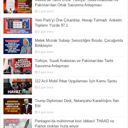
Pakistan’dan Ortak Savunma Anlaşması
1 gün önce
Yeni Parti’yi Öne Çıkardılar, Hesap Tutmadı: Anketin
Toplamı Yüzde 97,1
2 gün önce
Melek Mızrak Subaşı Sessizliğini Bozdu: Çocuğumla
Birlikteyim
2 gün önce
Türkiye, Suudi Arabistan ve Pakistan’dan Tarihi
Savunma Anlaşması
2 gün önce
112 Acil Mobil İhbar Uygulaması İçin Kamu Spotu
2 gün önce
Trump Diplomasi Dedi, Netanyahu Kararlılığını İlan
Etti
3 gün önce
Pentagon’da mühimmat krizi iddiası! THAAD ve
Patriot stokları hızla eriyor