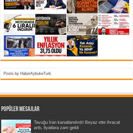
Posts by HaberAybukeTurk
Popüler Mesajlar
Tavuğu İran kanatlandırdı! Beyaz ette ihracat
arttı, fiyatlara zam geldi