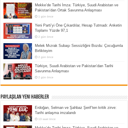
Mekke’de Tarihi İmza: Türkiye, Suudi Arabistan ve
Pakistan’dan Ortak Savunma Anlaşması
1 gün önce
Yeni Parti’yi Öne Çıkardılar, Hesap Tutmadı: Anketin
Toplamı Yüzde 97,1
2 gün önce
Melek Mızrak Subaşı Sessizliğini Bozdu: Çocuğumla
Birlikteyim
2 gün önce
Türkiye, Suudi Arabistan ve Pakistan’dan Tarihi
Savunma Anlaşması
2 gün önce
Paylaşılan Yeni Haberler
Erdoğan, Selman ve Şahbaz Şerif’ten kritik zirve:
Tarihi anlaşma imzalandı
13 saat önce
Mekke’de Tarihi İmza: Türkiye, Suudi Arabistan ve