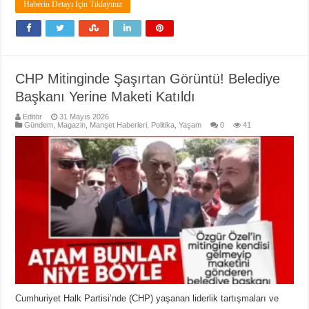
Haberin Detayı İçin Tıklayınız
CHP Mitinginde Şaşırtan Görüntü! Belediye
Başkanı Yerine Maketi Katıldı
Editör
31 Mayıs 2026
Gündem
,
Magazin
,
Manşet Haberleri
,
Politika
,
Yaşam
0
41
Cumhuriyet Halk Partisi’nde (CHP) yaşanan liderlik tartışmaları ve