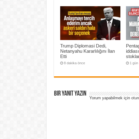
Trump Diplomasi Dedi,
Penta
Netanyahu Kararlılığını İlan
iddias
Etti
stoklar
8 dakika önce
1 gün
Bir yanıt yazın
Yorum yapabilmek için
otur