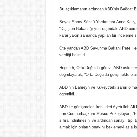
Bu açıklamanın ardından ABD’nin Bağdat Büyük
Beyaz Saray Sözcü Yardımcısı Anna Kelly, A
“Dışişleri Bakanlığı yurt dışındaki ABD per
karar yakın zamanda yapılan bir inceleme s
Öte yandan ABD Savunma Bakanı Pete Hegseth
verdiği belirtildi.
Hegseth, Orta Doğu’da görevli ABD askerlerin
doğrulayarak, “Orta Doğu’da gelişmekte olan g
ABD’nin Bahreyn ve Kuveyt’teki zaruri olmaya
öğrenildi.
ABD ile görüşmeleri İran lideri Ayetullah Al
İran Cumhurbaşkanı Mesud Pezeşkiyan, “Biz
sıfıra indirilmesini ve ardından sanayi, tıp,
almak için onların onayını beklemeyi asla k