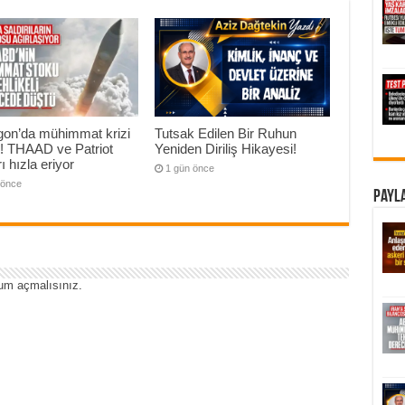
gon’da mühimmat krizi
Tutsak Edilen Bir Ruhun
ı! THAAD ve Patriot
Yeniden Diriliş Hikayesi!
ı hızla eriyor
1 gün önce
 önce
Payla
um açmalısınız
.