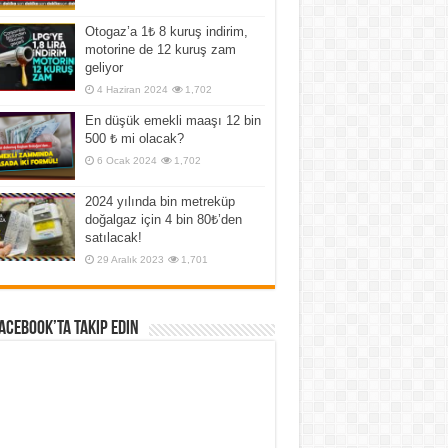
Otogaz’a 1₺ 8 kuruş indirim,
motorine de 12 kuruş zam
geliyor
4 Haziran 2024
1,702
En düşük emekli maaşı 12 bin
500 ₺ mi olacak?
6 Ocak 2024
1,702
2024 yılında bin metreküp
doğalgaz için 4 bin 80₺’den
satılacak!
29 Aralık 2023
1,701
Facebook’ta Takip Edin