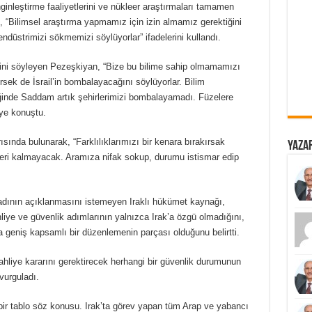
nleştirme faaliyetlerini ve nükleer araştırmaları tamamen
 “Bilimsel araştırma yapmamız için izin almamız gerektiğini
ndüstrimizi sökmemizi söylüyorlar” ifadelerini kullandı.
ini söyleyen Pezeşkiyan, “Bize bu bilime sahip olmamamızı
rsek de İsrail’in bombalayacağını söylüyorlar. Bilim
iğinde Saddam artık şehirlerimizi bombalayamadı. Füzelere
iye konuştu.
ısında bulunarak, “Farklılıklarımızı bir kenara bırakırsak
Yazar
kleri kalmayacak. Aramıza nifak sokup, durumu istismar edip
adının açıklanmasını istemeyen Iraklı hükümet kaynağı,
liye ve güvenlik adımlarının yalnızca Irak’a özgü olmadığını,
a geniş kapsamlı bir düzenlemenin parçası olduğunu belirtti.
ahliye kararını gerektirecek herhangi bir güvenlik durumunun
vurguladı.
bir tablo söz konusu. Irak’ta görev yapan tüm Arap ve yabancı