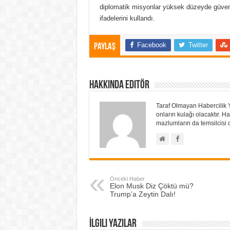
diplomatik misyonlar yüksek düzeyde güvenli
ifadelerini kullandı.
Facebook
Twitter
Paylaş
Hakkında Editör
Taraf Olmayan Habercilik 
onların kulağı olacaktır.
mazlumların da temsilcisi o
Önceki Haber
Elon Musk Diz Çöktü mü?
Trump’a Zeytin Dalı!
İlgili Yazılar