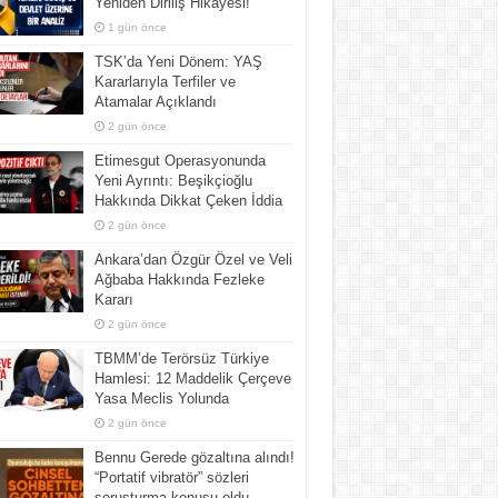
Yeniden Diriliş Hikayesi!
1 gün önce
TSK’da Yeni Dönem: YAŞ
Kararlarıyla Terfiler ve
Atamalar Açıklandı
2 gün önce
Etimesgut Operasyonunda
Yeni Ayrıntı: Beşikçioğlu
Hakkında Dikkat Çeken İddia
2 gün önce
Ankara’dan Özgür Özel ve Veli
Ağbaba Hakkında Fezleke
Kararı
2 gün önce
TBMM’de Terörsüz Türkiye
Hamlesi: 12 Maddelik Çerçeve
Yasa Meclis Yolunda
2 gün önce
Bennu Gerede gözaltına alındı!
“Portatif vibratör” sözleri
soruşturma konusu oldu