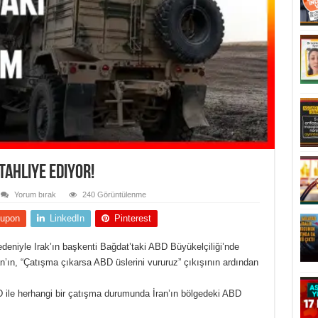
Tahliye Ediyor!
Yorum bırak
240 Görüntülenme
upon
LinkedIn
Pinterest
eniyle Irak’ın başkenti Bağdat’taki ABD Büyükelçiliği’nde
an’ın, “Çatışma çıkarsa ABD üslerini vururuz” çıkışının ardından
ile herhangi bir çatışma durumunda İran’ın bölgedeki ABD