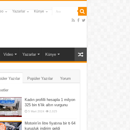
eo
Yazarlar
Künye
Video
Yazarlar
Künye
üler Yazılar
Popüler Yazılar
Yorum
ketler
Kadın profilli hesapla 1 milyon
325 bin ₺’lik altın vurgunu
5 Mart 2024
2,025
Motorin’in litre fiyatına bir ₺ 64
kuruşluk indirim geldi