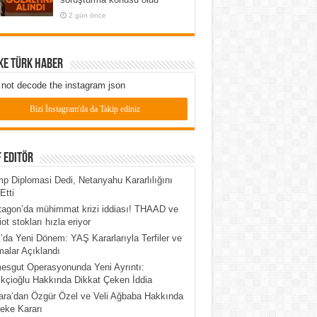
2 gün önce
ke Türk Haber
not decode the instagram json
Bizi İnstagram'da da Takip ediniz
 Editör
p Diplomasi Dedi, Netanyahu Kararlılığını
Etti
agon’da mühimmat krizi iddiası! THAAD ve
iot stokları hızla eriyor
da Yeni Dönem: YAŞ Kararlarıyla Terfiler ve
alar Açıklandı
esgut Operasyonunda Yeni Ayrıntı:
kçioğlu Hakkında Dikkat Çeken İddia
ra’dan Özgür Özel ve Veli Ağbaba Hakkında
eke Kararı