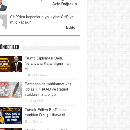
Aziz Dağtekin
CHP’den kopanların yolu yine CHP’ye
mi çıkacak?
Editör
Gönderiler
Trump Diplomasi Dedi,
Netanyahu Kararlılığını İlan
Etti
8 dakika önce
Pentagon’da mühimmat krizi
iddiası! THAAD ve Patriot
stokları hızla eriyor
1 gün önce
Tutsak Edilen Bir Ruhun
Yeniden Diriliş Hikayesi!
1 gün önce