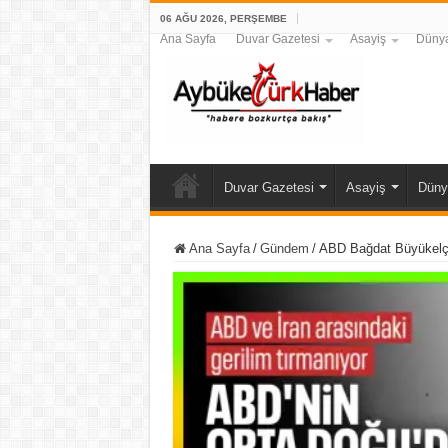
06 AĞU 2026, PERŞEMBE
Ana Sayfa
Duvar Gazetesi
Asayiş
Düny
Duvar Gazetesi
Asayiş
Düny
Ana Sayfa
/
Gündem
/
ABD Bağdat Büyükelçili