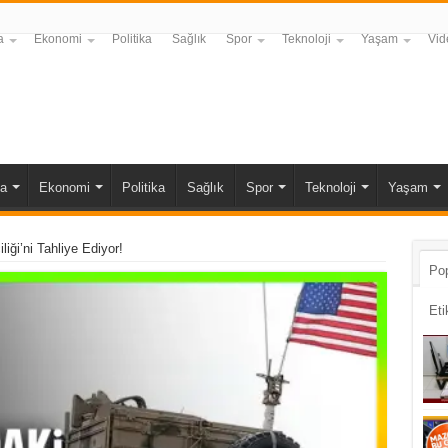
a
Ekonomi
Politika
Sağlık
Spor
Teknoloji
Yaşam
Vid
a
Ekonomi
Politika
Sağlık
Spor
Teknoloji
Yaşam
ği’ni Tahliye Ediyor!
Pop
Eti