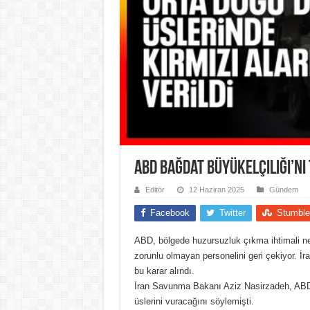
ABD Bağdat Büyükelçiliği’ni 
Editör
12 Haziran 2025
Gündem
Facebook
Twitter
Stumble
ABD, bölgede huzursuzluk çıkma ihtimali ned
zorunlu olmayan personelini geri çekiyor. İr
bu karar alındı.
İran Savunma Bakanı Aziz Nasirzadeh, ABD 
üslerini vuracağını söylemişti.