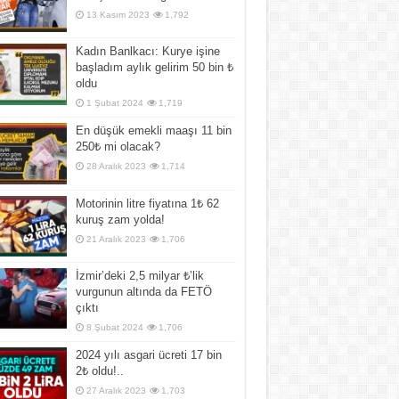
13 Kasım 2023
1,792
Kadın Banlkacı: Kurye işine
başladım aylık gelirim 50 bin ₺
oldu
1 Şubat 2024
1,719
En düşük emekli maaşı 11 bin
250₺ mi olacak?
28 Aralık 2023
1,714
Motorinin litre fiyatına 1₺ 62
kuruş zam yolda!
21 Aralık 2023
1,706
İzmir’deki 2,5 milyar ₺’lik
vurgunun altında da FETÖ
çıktı
8 Şubat 2024
1,706
2024 yılı asgari ücreti 17 bin
2₺ oldu!..
27 Aralık 2023
1,703