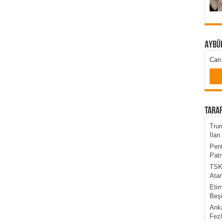
Aybü
Can 
Taraf
Trum
İlan 
Pent
Patr
TSK’
Atam
Etim
Beşi
Anka
Fezl