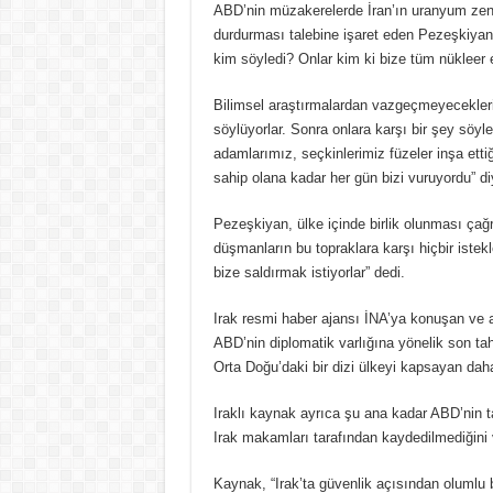
ABD’nin müzakerelerde İran’ın uranyum zengi
durdurması talebine işaret eden Pezeşkiyan,
kim söyledi? Onlar kim ki bize tüm nükleer e
Bilimsel araştırmalardan vazgeçmeyecekler
söylüyorlar. Sonra onlara karşı bir şey söyle
adamlarımız, seçkinlerimiz füzeler inşa ett
sahip olana kadar her gün bizi vuruyordu” d
Pezeşkiyan, ülke içinde birlik olunması çağr
düşmanların bu topraklara karşı hiçbir iste
bize saldırmak istiyorlar” dedi.
Irak resmi haber ajansı İNA’ya konuşan ve 
ABD’nin diplomatik varlığına yönelik son tah
Orta Doğu’daki bir dizi ülkeyi kapsayan dah
Iraklı kaynak ayrıca şu ana kadar ABD’nin t
Irak makamları tarafından kaydedilmediğini 
Kaynak, “Irak’ta güvenlik açısından olumlu 