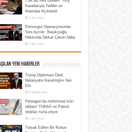
TSK’da Yeni Dönem: YAŞ
Kararlarıyla Terfiler ve
Atamalar Açıklandı
2 gün önce
Etimesgut Operasyonunda
Yeni Ayrıntı: Beşikçioğlu
Hakkında Dikkat Çeken İddia
2 gün önce
şılan Yeni Haberler
Trump Diplomasi Dedi,
Netanyahu Kararlılığını İlan
Etti
8 dakika önce
Pentagon’da mühimmat krizi
iddiası! THAAD ve Patriot
stokları hızla eriyor
1 gün önce
Tutsak Edilen Bir Ruhun