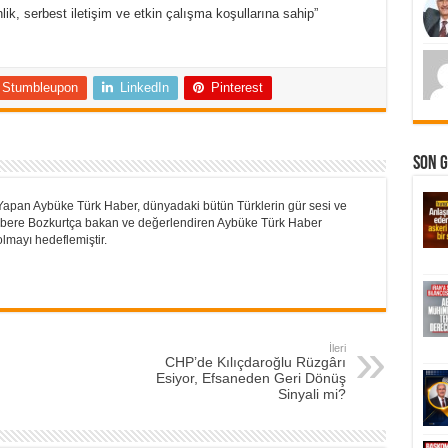
k, serbest iletişim ve etkin çalışma koşullarına sahip”
Stumbleupon
LinkedIn
Pinterest
Son 
Yapan Aybüke Türk Haber, dünyadaki bütün Türklerin gür sesi ve
 Habere Bozkurtça bakan ve değerlendiren Aybüke Türk Haber
lmayı hedeflemiştir.
İleri
CHP’de Kılıçdaroğlu Rüzgârı
Esiyor, Efsaneden Geri Dönüş
Sinyali mi?