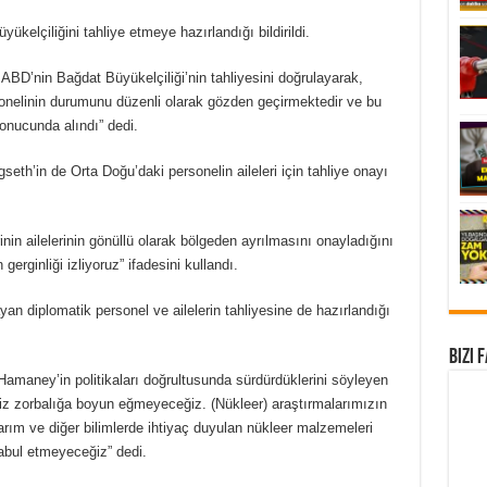
elçiliğini tahliye etmeye hazırlandığı bildirildi.
BD’nin Bağdat Büyükelçiliği’nin tahliyesini doğrulayarak,
sonelinin durumunu düzenli olarak gözden geçirmektedir ve bu
onucunda alındı” dedi.
’in de Orta Doğu’daki personelin aileleri için tahliye onayı
in ailelerinin gönüllü olarak bölgeden ayrılmasını onayladığını
erginliği izliyoruz” ifadesini kullandı.
n diplomatik personel ve ailelerin tahliyesine de hazırlandığı
Bizi 
i Hamaney’in politikaları doğrultusunda sürdürdüklerini söyleyen
 zorbalığa boyun eğmeyeceğiz. (Nükleer) araştırmalarımızın
 tarım ve diğer bilimlerde ihtiyaç duyulan nükleer malzemeleri
abul etmeyeceğiz” dedi.