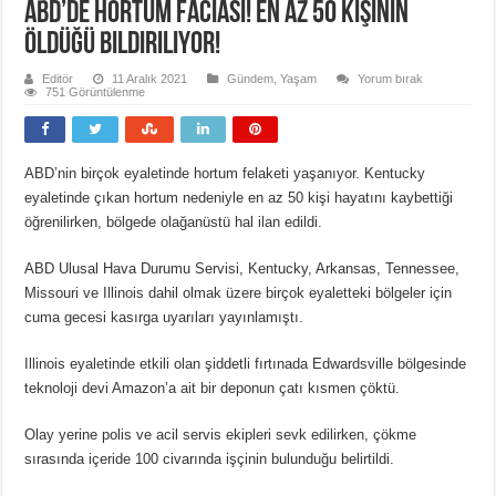
ABD’de hortum faciası! En az 50 kişinin
öldüğü bildiriliyor!
Editör
11 Aralık 2021
Gündem
,
Yaşam
Yorum bırak
751 Görüntülenme
ABD’nin birçok eyaletinde hortum felaketi yaşanıyor. Kentucky
eyaletinde çıkan hortum nedeniyle en az 50 kişi hayatını kaybettiği
öğrenilirken, bölgede olağanüstü hal ilan edildi.
ABD Ulusal Hava Durumu Servisi, Kentucky, Arkansas, Tennessee,
Missouri ve Illinois dahil olmak üzere birçok eyaletteki bölgeler için
cuma gecesi kasırga uyarıları yayınlamıştı.
Illinois eyaletinde etkili olan şiddetli fırtınada Edwardsville bölgesinde
teknoloji devi Amazon’a ait bir deponun çatı kısmen çöktü.
Olay yerine polis ve acil servis ekipleri sevk edilirken, çökme
sırasında içeride 100 civarında işçinin bulunduğu belirtildi.