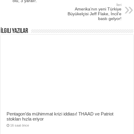
ölü, 3 yaralı!.
İleri
Amerika’nın yeni Türkiye
Büyükelçisi Jeff Flake, İncil’e
bastı gelyor!
İlgili Yazılar
Pentagon’da mühimmat krizi iddiası! THAAD ve Patriot
stokları hızla eriyor
16 saat önce