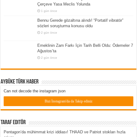
Çerçeve Yasa Meclis Yolunda
1 gün önce
Bennu Gerede gözaltına alındı! “Portatif vibratör”
sözleri soruşturma konusu oldu
2 gün önce
Emeklinin Zam Farkı İçin Tarih Belli Oldu: Ödemeler 7
Ağustos’ta
2 gün önce
Aybüke Türk Haber
Can not decode the instagram json
Bizi İnstagram'da da Takip ediniz
Taraf Editör
Pentagon’da mühimmat krizi iddiası! THAAD ve Patriot stokları hızla