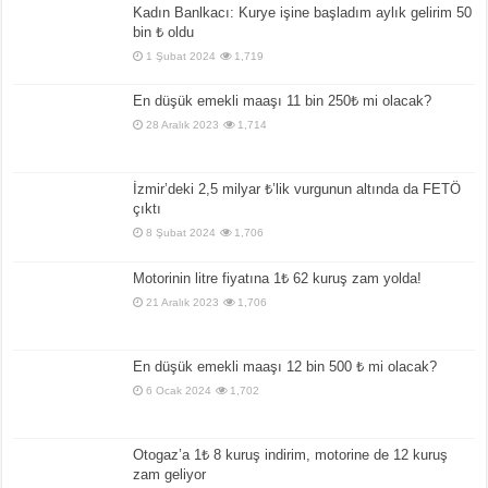
Kadın Banlkacı: Kurye işine başladım aylık gelirim 50
bin ₺ oldu
1 Şubat 2024
1,719
En düşük emekli maaşı 11 bin 250₺ mi olacak?
28 Aralık 2023
1,714
İzmir’deki 2,5 milyar ₺’lik vurgunun altında da FETÖ
çıktı
8 Şubat 2024
1,706
Motorinin litre fiyatına 1₺ 62 kuruş zam yolda!
21 Aralık 2023
1,706
En düşük emekli maaşı 12 bin 500 ₺ mi olacak?
6 Ocak 2024
1,702
Otogaz’a 1₺ 8 kuruş indirim, motorine de 12 kuruş
zam geliyor