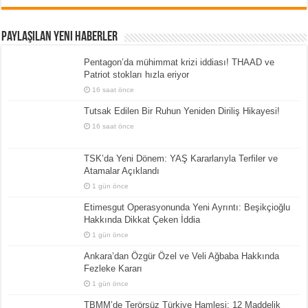
Paylaşılan Yeni Haberler
Pentagon’da mühimmat krizi iddiası! THAAD ve
Patriot stokları hızla eriyor
16 saat önce
Tutsak Edilen Bir Ruhun Yeniden Diriliş Hikayesi!
16 saat önce
TSK’da Yeni Dönem: YAŞ Kararlarıyla Terfiler ve
Atamalar Açıklandı
1 gün önce
Etimesgut Operasyonunda Yeni Ayrıntı: Beşikçioğlu
Hakkında Dikkat Çeken İddia
1 gün önce
Ankara’dan Özgür Özel ve Veli Ağbaba Hakkında
Fezleke Kararı
1 gün önce
TBMM’de Terörsüz Türkiye Hamlesi: 12 Maddelik