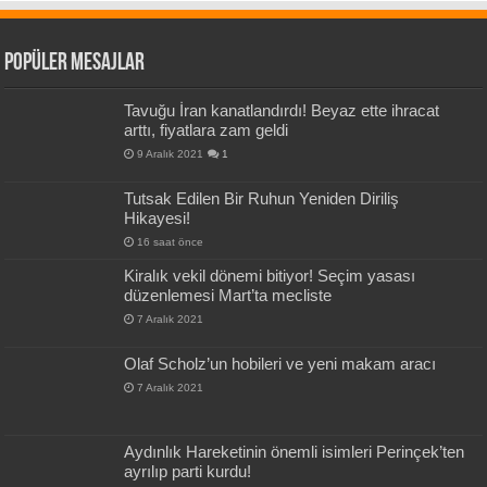
Popüler Mesajlar
Tavuğu İran kanatlandırdı! Beyaz ette ihracat
arttı, fiyatlara zam geldi
9 Aralık 2021
1
Tutsak Edilen Bir Ruhun Yeniden Diriliş
Hikayesi!
16 saat önce
Kiralık vekil dönemi bitiyor! Seçim yasası
düzenlemesi Mart’ta mecliste
7 Aralık 2021
Olaf Scholz’un hobileri ve yeni makam aracı
7 Aralık 2021
Aydınlık Hareketinin önemli isimleri Perinçek’ten
ayrılıp parti kurdu!