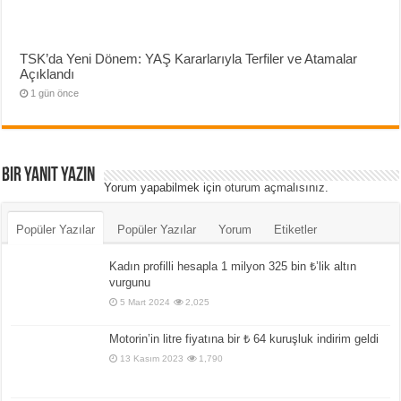
TSK’da Yeni Dönem: YAŞ Kararlarıyla Terfiler ve Atamalar
Açıklandı
1 gün önce
Bir yanıt yazın
Yorum yapabilmek için
oturum açmalısınız
.
Popüler Yazılar
Popüler Yazılar
Yorum
Etiketler
Kadın profilli hesapla 1 milyon 325 bin ₺’lik altın
vurgunu
5 Mart 2024
2,025
Motorin’in litre fiyatına bir ₺ 64 kuruşluk indirim geldi
13 Kasım 2023
1,790