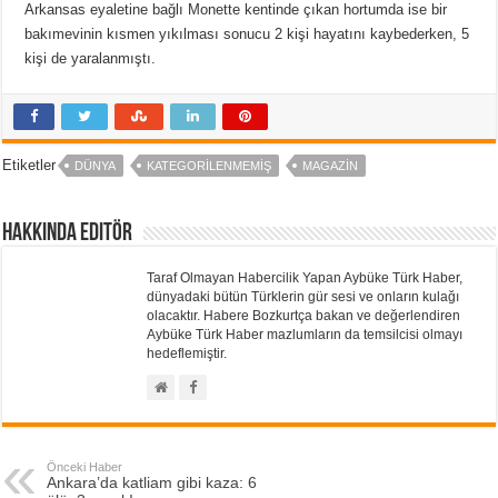
Arkansas eyaletine bağlı Monette kentinde çıkan hortumda ise bir
bakımevinin kısmen yıkılması sonucu 2 kişi hayatını kaybederken, 5
kişi de yaralanmıştı.
Etiketler
DÜNYA
KATEGORILENMEMIŞ
MAGAZIN
Hakkında Editör
Taraf Olmayan Habercilik Yapan Aybüke Türk Haber,
dünyadaki bütün Türklerin gür sesi ve onların kulağı
olacaktır. Habere Bozkurtça bakan ve değerlendiren
Aybüke Türk Haber mazlumların da temsilcisi olmayı
hedeflemiştir.
Önceki Haber
Ankara’da katliam gibi kaza: 6