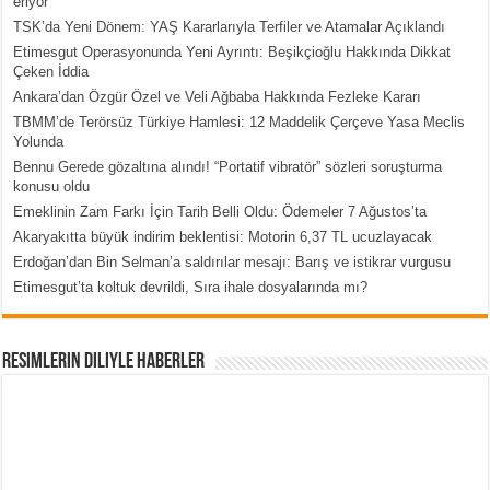
eriyor
TSK’da Yeni Dönem: YAŞ Kararlarıyla Terfiler ve Atamalar Açıklandı
Etimesgut Operasyonunda Yeni Ayrıntı: Beşikçioğlu Hakkında Dikkat
Çeken İddia
Ankara’dan Özgür Özel ve Veli Ağbaba Hakkında Fezleke Kararı
TBMM’de Terörsüz Türkiye Hamlesi: 12 Maddelik Çerçeve Yasa Meclis
Yolunda
Bennu Gerede gözaltına alındı! “Portatif vibratör” sözleri soruşturma
konusu oldu
Emeklinin Zam Farkı İçin Tarih Belli Oldu: Ödemeler 7 Ağustos’ta
Akaryakıtta büyük indirim beklentisi: Motorin 6,37 TL ucuzlayacak
Erdoğan’dan Bin Selman’a saldırılar mesajı: Barış ve istikrar vurgusu
Etimesgut’ta koltuk devrildi, Sıra ihale dosyalarında mı?
Resimlerin Diliyle Haberler