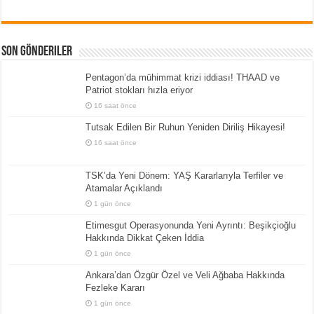
Son Gönderiler
Pentagon’da mühimmat krizi iddiası! THAAD ve
Patriot stokları hızla eriyor
16 saat önce
Tutsak Edilen Bir Ruhun Yeniden Diriliş Hikayesi!
16 saat önce
TSK’da Yeni Dönem: YAŞ Kararlarıyla Terfiler ve
Atamalar Açıklandı
1 gün önce
Etimesgut Operasyonunda Yeni Ayrıntı: Beşikçioğlu
Hakkında Dikkat Çeken İddia
1 gün önce
Ankara’dan Özgür Özel ve Veli Ağbaba Hakkında
Fezleke Kararı
1 gün önce