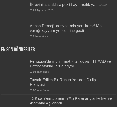
İlk evini alacaklara pozitif ayrımcılık yapılacak
29 Ağustos 2023
Ahbap Derneği dosyasında yeni karar! Mal
varlığı kayyum yönetimine geçti
1 hafta önce
En Son Gönderiler
Pentagon’da mühimmat krizi iddiası! THAAD ve
Patriot stokları hızla eriyor
16 saat önce
Tutsak Edilen Bir Ruhun Yeniden Diriliş
Hikayesi!
16 saat önce
TSK’da Yeni Dönem: YAŞ Kararlarıyla Terfiler ve
Atamalar Açıklandı
1 gün önce
Etimesgut Operasyonunda Yeni Ayrıntı: