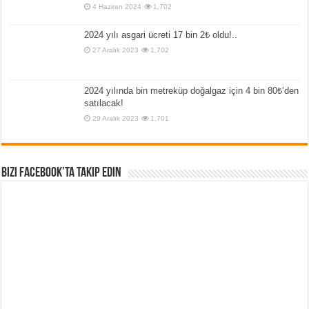
4 Haziran 2024
1,702
2024 yılı asgari ücreti 17 bin 2₺ oldu!..
27 Aralık 2023
1,702
2024 yılında bin metreküp doğalgaz için 4 bin 80₺’den
satılacak!
29 Aralık 2023
1,701
Bizi Facebook’ta Takip Edin