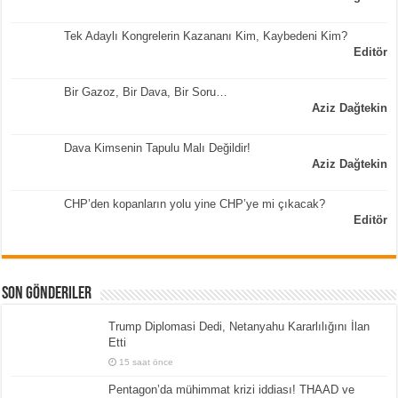
Tek Adaylı Kongrelerin Kazananı Kim, Kaybedeni Kim?
Editör
Bir Gazoz, Bir Dava, Bir Soru…
Aziz Dağtekin
Dava Kimsenin Tapulu Malı Değildir!
Aziz Dağtekin
CHP’den kopanların yolu yine CHP’ye mi çıkacak?
Editör
Son Gönderiler
Trump Diplomasi Dedi, Netanyahu Kararlılığını İlan
Etti
15 saat önce
Pentagon’da mühimmat krizi iddiası! THAAD ve