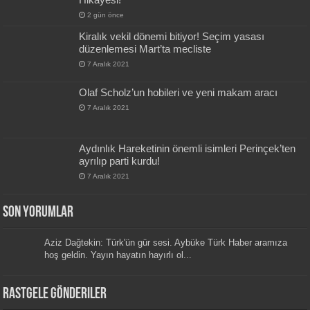
2 gün önce
Kiralık vekil dönemi bitiyor! Seçim yasası
düzenlemesi Mart’ta mecliste
7 Aralık 2021
Olaf Scholz’un hobileri ve yeni makam aracı
7 Aralık 2021
Aydınlık Hareketinin önemli isimleri Perinçek’ten
ayrılıp parti kurdu!
7 Aralık 2021
Son Yorumlar
Aziz Dağtekin: Türk'ün gür sesi. Aybüke Türk Haber aramıza
hoş geldin. Yayın hayatın hayırlı ol...
Rastgele Gönderiler