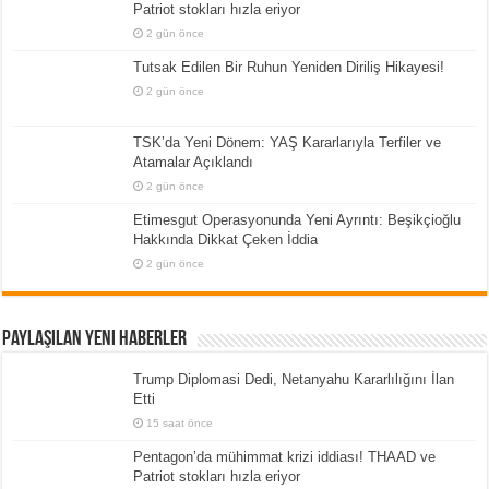
Patriot stokları hızla eriyor
2 gün önce
Tutsak Edilen Bir Ruhun Yeniden Diriliş Hikayesi!
2 gün önce
TSK’da Yeni Dönem: YAŞ Kararlarıyla Terfiler ve
Atamalar Açıklandı
2 gün önce
Etimesgut Operasyonunda Yeni Ayrıntı: Beşikçioğlu
Hakkında Dikkat Çeken İddia
2 gün önce
Paylaşılan Yeni Haberler
Trump Diplomasi Dedi, Netanyahu Kararlılığını İlan
Etti
15 saat önce
Pentagon’da mühimmat krizi iddiası! THAAD ve
Patriot stokları hızla eriyor