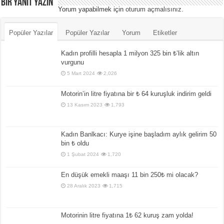
Bir yanıt yazın
Yorum yapabilmek için
oturum açmalısınız
.
Popüler Yazılar
Popüler Yazılar
Yorum
Etiketler
Kadın profilli hesapla 1 milyon 325 bin ₺’lik altın
vurgunu
5 Mart 2024
2,026
Motorin’in litre fiyatına bir ₺ 64 kuruşluk indirim geldi
13 Kasım 2023
1,793
Kadın Banlkacı: Kurye işine başladım aylık gelirim 50
bin ₺ oldu
1 Şubat 2024
1,720
En düşük emekli maaşı 11 bin 250₺ mi olacak?
28 Aralık 2023
1,715
Motorinin litre fiyatına 1₺ 62 kuruş zam yolda!