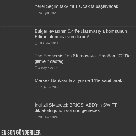
Yerel Seçim takvimi 1 Ocak’ta başlayacak
24 Eylül 2023
Bulgar levasının 9,44’e ulaşmasıyla komşunun
Edirne akınında son durum!
18 Aralık 2021
The Economist’ten 6’lı masaya “Erdoğan 2023’te
gitmeli” desteği!
4 Mayıs 2023
Merkez Bankası faizi yüzde 14’te sabit bıraktı
17 Şubat 2022
İngilizli Siyasetçi: BRICS, ABD’nin SWIFT
diktatörlüğünün sonunu getirecek
28 Ekim 2024
En Son Gönderiler