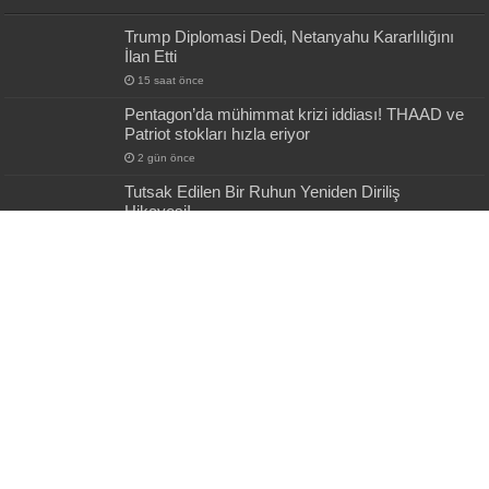
Trump Diplomasi Dedi, Netanyahu Kararlılığını
İlan Etti
15 saat önce
Pentagon’da mühimmat krizi iddiası! THAAD ve
Patriot stokları hızla eriyor
2 gün önce
Tutsak Edilen Bir Ruhun Yeniden Diriliş
Hikayesi!
2 gün önce
TSK’da Yeni Dönem: YAŞ Kararlarıyla Terfiler ve
Atamalar Açıklandı
2 gün önce
Etimesgut Operasyonunda Yeni Ayrıntı:
Beşikçioğlu Hakkında Dikkat Çeken İddia
2 gün önce
Powered by
AybükeTürkHaber
| Designed by
AybükeTürkHaber Teması
© Copyright 2026, Tüm hakları saklıdır ||WhatsApp Hattı: +90. 555 001 44