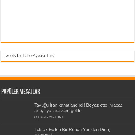
Tweets by HaberAybukeTurk
Popüler Mesajlar
Tavuğu İran kanatlandırdı! Beyaz ette ihracat
arttı, fiyatlara zam geldi
9 Aralık 2021
1
Tutsak Edilen Bir Ruhun Yeniden Diriliş
Hikayesi!