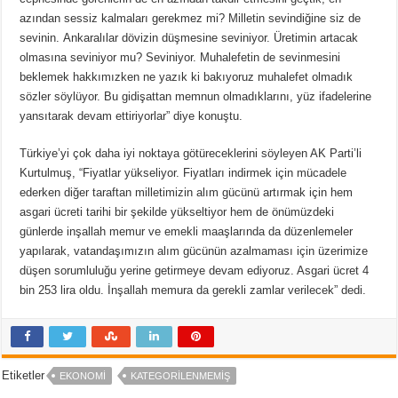
azından sessiz kalmaları gerekmez mi? Milletin sevindiğine siz de
sevinin. Ankaralılar dövizin düşmesine seviniyor. Üretimin artacak
olmasına seviniyor mu? Seviniyor. Muhalefetin de sevinmesini
beklemek hakkımızken ne yazık ki bakıyoruz muhalefet olmadık
sözler söylüyor. Bu gidişattan memnun olmadıklarını, yüz ifadelerine
yansıtarak devam ettiriyorlar” diye konuştu.
Türkiye’yi çok daha iyi noktaya götüreceklerini söyleyen AK Parti’li
Kurtulmuş, “Fiyatlar yükseliyor. Fiyatları indirmek için mücadele
ederken diğer taraftan milletimizin alım gücünü artırmak için hem
asgari ücreti tarihi bir şekilde yükseltiyor hem de önümüzdeki
günlerde inşallah memur ve emekli maaşlarında da düzenlemeler
yapılarak, vatandaşımızın alım gücünün azalmaması için üzerimize
düşen sorumluluğu yerine getirmeye devam ediyoruz. Asgari ücret 4
bin 253 lira oldu. İnşallah memura da gerekli zamlar verilecek” dedi.
Etiketler
EKONOMI
KATEGORILENMEMIŞ