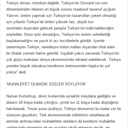
Türkiye olması mümkün değildir. Türkiye’nin Osmanlı’nın son
dönemlerinden itibaren en büyük sorunu maalesef tasarruf açığıdır.
Yatırım, üretim yapmak için Türkiye’nin tasarrufları yeterli olmadığı
için yıllardır Türkiye’de birileri yüksek faiz, düşük kur
üzerinden dışarıdan gelecek parayla Türkiye’nin kalkınabileceğini
söylediler. Onun öyle olmadığını, Türkiye’nin üretim seferberliği
başlatamadığını ne yazık ki acı tecrübelerle gördük. İçeride
üretemeyen Türkiye, neredeyse bütün malları dışarıdan ithal eden
bir ithalat cenneti haline getirildi. İnşallah yakın zamanda Türkiye’nin
çok güçlü markaları dünya ekonomisinde rekabet edebilecek. Türkiye
yeniden büyük olacaksa kendisinin üretmesinden başka bir yol
yoktur” dedi.
‘MUHALEFET OLMADIK SÖZLER SÖYLÜYOR’
Numan Kurtulmuş, döviz kurlarında oynaklık meydana geldiğini ve
doların 18 liraya kadar çıktığını, şimdi ise 11 liraya kadar düştüğünü
hatırlatarak, “İnsan şuna üzülüyor; Türkiye ekonomisi bu kadar zor bir
süreçten geçerken, Türk ekonomisinde milletimizi rahatlatacak
adımlar atılmasından muhalefette olanların da kendisini muhalefet
cephesinde görenlerin de en azından takdir etmesini geçtik, en