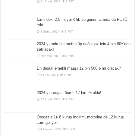
21 Aralık 2023
1,707
İzmir’deki 2,5 milyar ₺’lik vurgunun altında da FETÖ
çıktı
8 Şubat 2024
1,707
2024 yılında bin metreküp doğalgaz için 4 bin 80₺’den
satılacak!
29 Aralık 2023
1,705
En düşük emekli maaşı 12 bin 500 ₺ mi olacak?
6 Ocak 2024
1,705
2024 yılı asgari ücreti 17 bin 2₺ oldu!..
27 Aralık 2023
1,704
Otogaz’a 1₺ 8 kuruş indirim, motorine de 12 kuruş
zam geliyor
4 Haziran 2024
1,703