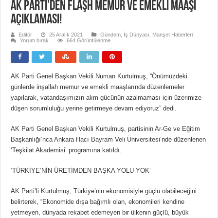
AK Parti’den flaşh memur ve emekli maaşı
açıklaması!
Editör
25 Aralık 2021
Gündem
,
İş Dünyası
,
Manşet Haberleri
Yorum bırak
664 Görüntülenme
AK Parti Genel Başkan Vekili Numan Kurtulmuş, “Önümüzdeki
günlerde inşallah memur ve emekli maaşlarında düzenlemeler
yapılarak, vatandaşımızın alım gücünün azalmaması için üzerimize
düşen sorumluluğu yerine getirmeye devam ediyoruz” dedi.
AK Parti Genel Başkan Vekili Kurtulmuş, partisinin Ar-Ge ve Eğitim
Başkanlığı’nca Ankara Hacı Bayram Veli Üniversitesi’nde düzenlenen
‘Teşkilat Akademisi’ programına katıldı.
‘TÜRKİYE’NİN ÜRETİMDEN BAŞKA YOLU YOK’
AK Parti’li Kurtulmuş, Türkiye’nin ekonomisiyle güçlü olabileceğini
belirterek, “Ekonomide dışa bağımlı olan, ekonomileri kendine
yetmeyen, dünyada rekabet edemeyen bir ülkenin güçlü, büyük