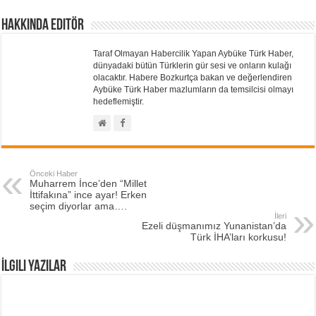
Hakkında Editör
Taraf Olmayan Habercilik Yapan Aybüke Türk Haber,
dünyadaki bütün Türklerin gür sesi ve onların kulağı
olacaktır. Habere Bozkurtça bakan ve değerlendiren
Aybüke Türk Haber mazlumların da temsilcisi olmayı
hedeflemiştir.
Önceki Haber
Muharrem İnce’den “Millet
İttifakına” ince ayar! Erken
seçim diyorlar ama….
İleri
Ezeli düşmanımız Yunanistan’da
Türk İHA’ları korkusu!
İlgili Yazılar