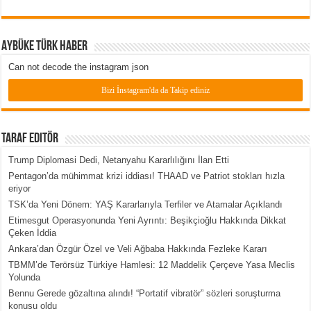
Aybüke Türk Haber
Can not decode the instagram json
Bizi İnstagram'da da Takip ediniz
Taraf Editör
Trump Diplomasi Dedi, Netanyahu Kararlılığını İlan Etti
Pentagon’da mühimmat krizi iddiası! THAAD ve Patriot stokları hızla
eriyor
TSK’da Yeni Dönem: YAŞ Kararlarıyla Terfiler ve Atamalar Açıklandı
Etimesgut Operasyonunda Yeni Ayrıntı: Beşikçioğlu Hakkında Dikkat
Çeken İddia
Ankara’dan Özgür Özel ve Veli Ağbaba Hakkında Fezleke Kararı
TBMM’de Terörsüz Türkiye Hamlesi: 12 Maddelik Çerçeve Yasa Meclis
Yolunda
Bennu Gerede gözaltına alındı! “Portatif vibratör” sözleri soruşturma
konusu oldu