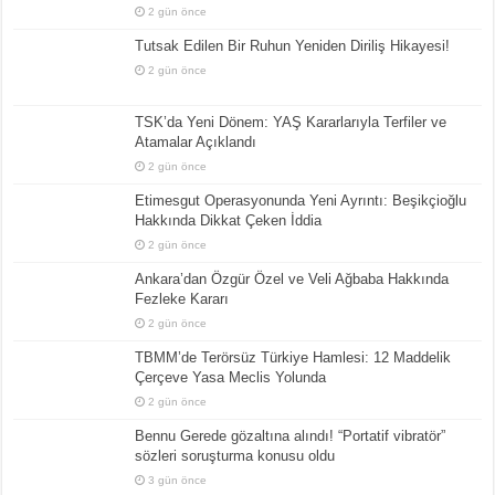
2 gün önce
Tutsak Edilen Bir Ruhun Yeniden Diriliş Hikayesi!
2 gün önce
TSK’da Yeni Dönem: YAŞ Kararlarıyla Terfiler ve
Atamalar Açıklandı
2 gün önce
Etimesgut Operasyonunda Yeni Ayrıntı: Beşikçioğlu
Hakkında Dikkat Çeken İddia
2 gün önce
Ankara’dan Özgür Özel ve Veli Ağbaba Hakkında
Fezleke Kararı
2 gün önce
TBMM’de Terörsüz Türkiye Hamlesi: 12 Maddelik
Çerçeve Yasa Meclis Yolunda
2 gün önce
Bennu Gerede gözaltına alındı! “Portatif vibratör”
sözleri soruşturma konusu oldu
3 gün önce