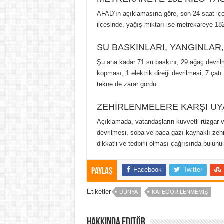
AFAD’ın açıklamasına göre, son 24 saat içer
ilçesinde, yağış miktarı ise metrekareye 18
SU BASKINLARI, YANGINLAR,
Şu ana kadar 71 su baskını, 29 ağaç devril
kopması, 1 elektrik direği devrilmesi, 7 çat
tekne de zarar gördü.
ZEHİRLENMELERE KARŞI UY
Açıklamada, vatandaşların kuvvetli rüzgar ve
devrilmesi, soba ve baca gazı kaynaklı zeh
dikkatli ve tedbirli olması çağrısında bulunu
Facebook
Twitter
Paylaş
Etiketler
DÜNYA
KATEGORILENMEMIŞ
Hakkında Editör