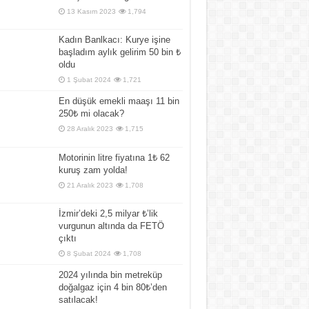
13 Kasım 2023
1,794
Kadın Banlkacı: Kurye işine
başladım aylık gelirim 50 bin ₺
oldu
1 Şubat 2024
1,721
En düşük emekli maaşı 11 bin
250₺ mi olacak?
28 Aralık 2023
1,715
Motorinin litre fiyatına 1₺ 62
kuruş zam yolda!
21 Aralık 2023
1,708
İzmir’deki 2,5 milyar ₺’lik
vurgunun altında da FETÖ
çıktı
8 Şubat 2024
1,708
2024 yılında bin metreküp
doğalgaz için 4 bin 80₺’den
satılacak!