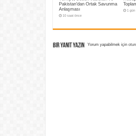
Pakistan’dan Ortak Savunma
Topla
Anlaşması
1 gün
10 saat önce
Bir yanıt yazın
Yorum yapabilmek için
otur