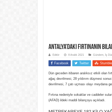
Antalya’daki fırtınanın bil
Editör
8 Aralık 2021
Gündem
,
İş Dü
Facebook
Twitter
Stumble
Dün geceden itibaren aralıksız etkili olan f
ağaç devrilmesi, 28 yıldırım düşmesi sonucu
devrilmesi, 7 çatı uçması olayı meydana gel
Fırtına nedeniyle sokaklar ve caddeler sula
(AFAD) ildeki maddi bilançoyu açıkladı.
METREKAREYE 182 KİLO YA