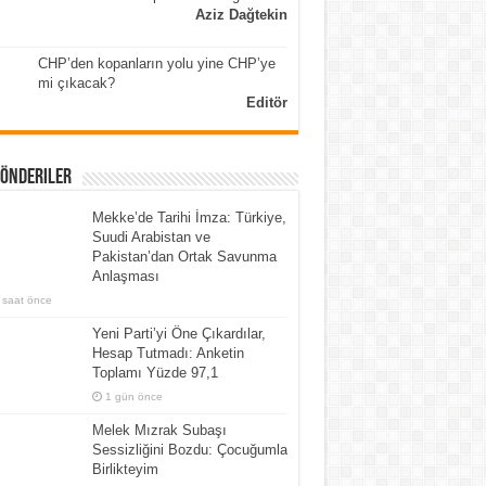
Aziz Dağtekin
CHP’den kopanların yolu yine CHP’ye
mi çıkacak?
Editör
Gönderiler
Mekke’de Tarihi İmza: Türkiye,
Suudi Arabistan ve
Pakistan’dan Ortak Savunma
Anlaşması
 saat önce
Yeni Parti’yi Öne Çıkardılar,
Hesap Tutmadı: Anketin
Toplamı Yüzde 97,1
1 gün önce
Melek Mızrak Subaşı
Sessizliğini Bozdu: Çocuğumla
Birlikteyim