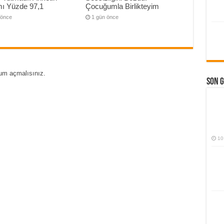
mı Yüzde 97,1
Çocuğumla Birlikteyim
 önce
1 gün önce
um açmalısınız
.
Son 
10