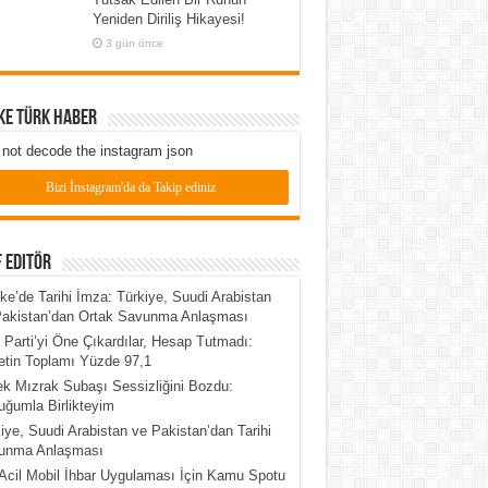
Yeniden Diriliş Hikayesi!
3 gün önce
ke Türk Haber
not decode the instagram json
Bizi İnstagram'da da Takip ediniz
 Editör
e’de Tarihi İmza: Türkiye, Suudi Arabistan
Pakistan’dan Ortak Savunma Anlaşması
 Parti’yi Öne Çıkardılar, Hesap Tutmadı:
tin Toplamı Yüzde 97,1
k Mızrak Subaşı Sessizliğini Bozdu:
ğumla Birlikteyim
iye, Suudi Arabistan ve Pakistan’dan Tarihi
unma Anlaşması
Acil Mobil İhbar Uygulaması İçin Kamu Spotu