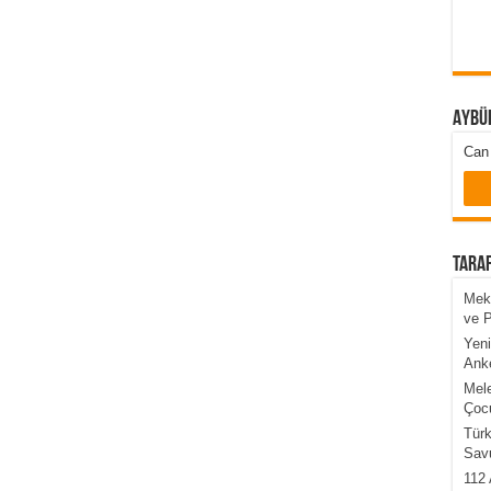
Aybü
Can 
Taraf
Mekk
ve 
Yeni
Anke
Mele
Çocu
Türk
Sav
112 