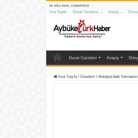
08 AĞU 2026, CUMARTESI
Ana Sayfa
Duvar Gazetesi
Asayiş
Düny
Duvar Gazetesi
Asayiş
Düny
Ana Sayfa
/
Gündem
/
Antalya’daki fırtınanı