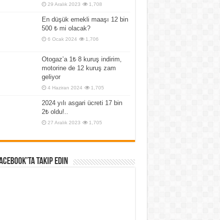
29 Aralık 2023
1,708
En düşük emekli maaşı 12 bin
500 ₺ mi olacak?
6 Ocak 2024
1,706
Otogaz’a 1₺ 8 kuruş indirim,
motorine de 12 kuruş zam
geliyor
4 Haziran 2024
1,705
2024 yılı asgari ücreti 17 bin
2₺ oldu!..
27 Aralık 2023
1,705
Facebook’ta Takip Edin