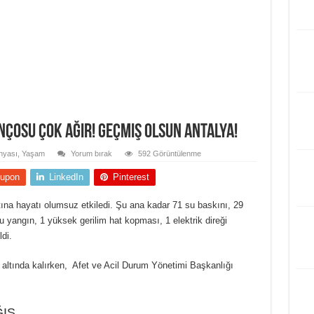
ançosu çok ağır! Geçmiş olsun Antalya!
nyası
,
Yaşam
Yorum bırak
592 Görüntülenme
upon
LinkedIn
Pinterest
ırtına hayatı olumsuz etkiledi. Şu ana kadar 71 su baskını, 29
 yangın, 1 yüksek gerilim hat kopması, 1 elektrik direği
di.
r altında kalırken, Afet ve Acil Durum Yönetimi Başkanlığı
ĞIŞ