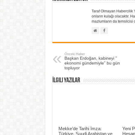
Taraf Olmayan Habercilik 
onların kulağı olacaktır.
mazlumların da temsilcisi o
Önceki Haber
Başkan Erdoğan, kabineyi ”
ekonomi gündemiyle” bu gün
topluyor
İlgili Yazılar
Mekke’de Tarihi İmza:
Yeni P
Türkiye, Suudi Arabistan ve
Hesap