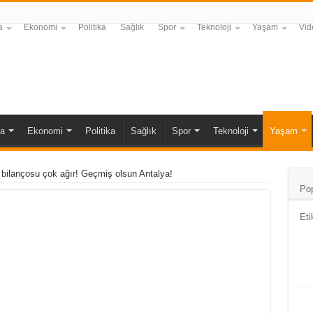
a
Ekonomi
Politika
Sağlık
Spor
Teknoloji
Yaşam
Vid
a
Ekonomi
Politika
Sağlık
Spor
Teknoloji
Yaşam
n bilançosu çok ağır! Geçmiş olsun Antalya!
Pop
Eti