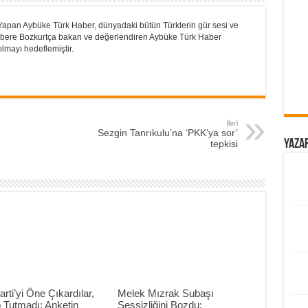
Yapan Aybüke Türk Haber, dünyadaki bütün Türklerin gür sesi ve
 Habere Bozkurtça bakan ve değerlendiren Aybüke Türk Haber
lmayı hedeflemiştir.
İleri
Sezgin Tanrıkulu’na ‘PKK’ya sor’
Yazar
tepkisi
arti’yi Öne Çıkardılar,
Melek Mızrak Subaşı
 Tutmadı: Anketin
Sessizliğini Bozdu: