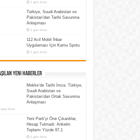
1 gün önce
Türkiye, Suudi Arabistan ve
Pakistan’dan Tarihi Savunma
Anlaşması
1 gün önce
112 Acil Mobil İhbar
Uygulaması İçin Kamu Spotu
1 gün önce
şılan Yeni Haberler
Mekke’de Tarihi İmza: Türkiye,
Suudi Arabistan ve
Pakistan’dan Ortak Savunma
Anlaşması
 saat önce
Yeni Parti’yi Öne Çıkardılar,
Hesap Tutmadı: Anketin
Toplamı Yüzde 97,1
1 gün önce