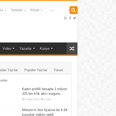
eo
Yazarlar
Künye
Video
Yazarlar
Künye
üler Yazılar
Popüler Yazılar
Yorum
ketler
Kadın profilli hesapla 1 milyon
325 bin ₺’lik altın vurgunu
5 Mart 2024
2,029
Motorin’in litre fiyatına bir ₺ 64
kuruşluk indirim geldi