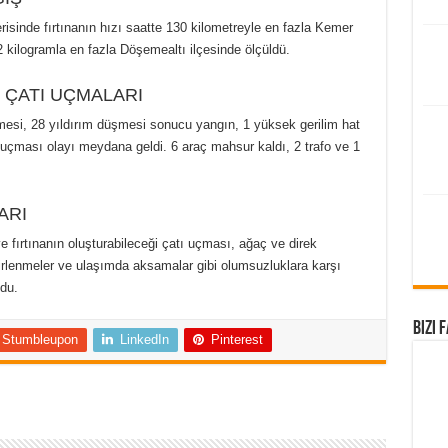
isinde fırtınanın hızı saatte 130 kilometreyle en fazla Kemer
2 kilogramla en fazla Döşemealtı ilçesinde ölçüldü.
 ÇATI UÇMALARI
mesi, 28 yıldırım düşmesi sonucu yangın, 1 yüksek gerilim hat
ı uçması olayı meydana geldi. 6 araç mahsur kaldı, 2 trafo ve 1
ARI
 fırtınanın oluşturabileceği çatı uçması, ağaç ve direk
irlenmeler ve ulaşımda aksamalar gibi olumsuzluklara karşı
ldu.
Bizi 
Stumbleupon
LinkedIn
Pinterest