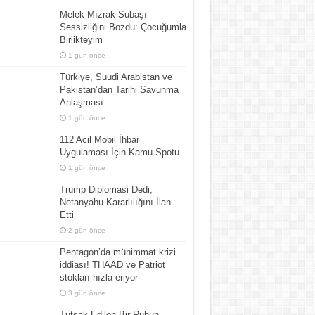
Melek Mızrak Subaşı
Sessizliğini Bozdu: Çocuğumla
Birlikteyim
1 gün önce
Türkiye, Suudi Arabistan ve
Pakistan’dan Tarihi Savunma
Anlaşması
1 gün önce
112 Acil Mobil İhbar
Uygulaması İçin Kamu Spotu
1 gün önce
Trump Diplomasi Dedi,
Netanyahu Kararlılığını İlan
Etti
2 gün önce
Pentagon’da mühimmat krizi
iddiası! THAAD ve Patriot
stokları hızla eriyor
3 gün önce
Tutsak Edilen Bir Ruhun