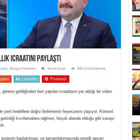
lık icraatını paylaştı
nyası
,
Manşet Haberleri
Yorum bırak
608 Görüntülenme
upon
LinkedIn
Pinterest
öreve geldiğinden beri yapılan icraatların yer aldığı bir video
le yeni hedeflere doğru ilerlemenin heyecanını yaşıyor. Küresel
getirdiği kısıtlamalara rağmen, birçok alanda olduğu gibi sanayi
dı.
ok projenin başlatılması ve tamamlanmasında emeği geçen