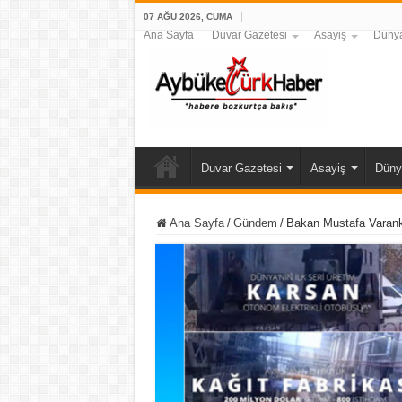
07 AĞU 2026, CUMA
Ana Sayfa
Duvar Gazetesi
Asayiş
Düny
Duvar Gazetesi
Asayiş
Düny
Ana Sayfa
/
Gündem
/
Bakan Mustafa Varank, 