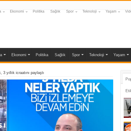
a
Ekonomi
Politika
Sağlık
Spor
Teknoloji
Yaşam
Vid
a
Ekonomi
Politika
Sağlık
Spor
Teknoloji
Yaşam
3 yıllık icraatını paylaştı
Pop
Eti