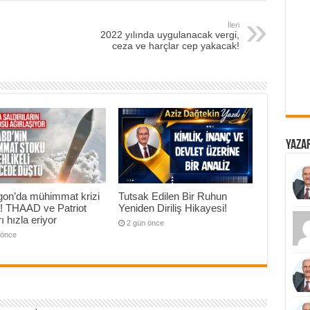
İleri
2022 yılında uygulanacak vergi,
ceza ve harçlar cep yakacak!
Yazar
gon’da mühimmat krizi
Tutsak Edilen Bir Ruhun
ı! THAAD ve Patriot
Yeniden Diriliş Hikayesi!
ı hızla eriyor
2 gün önce
 önce