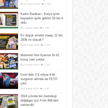
13 Kasım 2023
1,793
Kadın Banlkacı: Kurye işine
başladım aylık gelirim 50 bin ₺
oldu
1 Şubat 2024
1,720
En düşük emekli maaşı 11 bin
250₺ mi olacak?
28 Aralık 2023
1,715
Motorinin litre fiyatına 1₺ 62
kuruş zam yolda!
21 Aralık 2023
1,707
İzmir’deki 2,5 milyar ₺’lik
vurgunun altında da FETÖ
çıktı
8 Şubat 2024
1,707
2024 yılında bin metreküp
doğalgaz için 4 bin 80₺’den
satılacak!