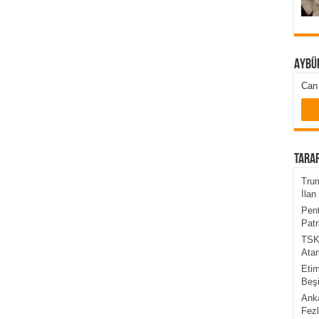
Aybü
Can 
Taraf
Trum
İlan 
Pent
Patr
TSK’
Atam
Etim
Beşi
Anka
Fezl