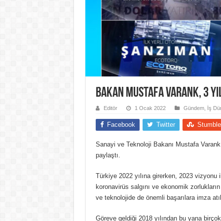
Bakan Mustafa Varank, 3 yıl
Editör
1 Ocak 2022
Gündem
,
İş Dü
Facebook
Twitter
Stumble
Sanayi ve Teknoloji Bakanı Mustafa Varank, g
paylaştı.
Türkiye 2022 yılına girerken, 2023 vizyonu i
koronavirüs salgını ve ekonomik zorlukların 
ve teknolojide de önemli başarılara imza atıl
Göreve geldiği 2018 yılından bu yana birç