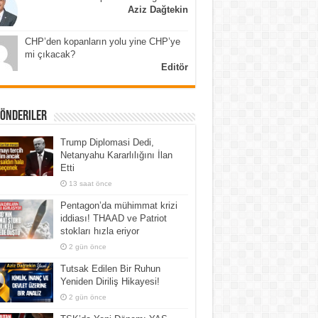
Aziz Dağtekin
CHP’den kopanların yolu yine CHP’ye
mi çıkacak?
Editör
Gönderiler
Trump Diplomasi Dedi,
Netanyahu Kararlılığını İlan
Etti
13 saat önce
Pentagon’da mühimmat krizi
iddiası! THAAD ve Patriot
stokları hızla eriyor
2 gün önce
Tutsak Edilen Bir Ruhun
Yeniden Diriliş Hikayesi!
2 gün önce