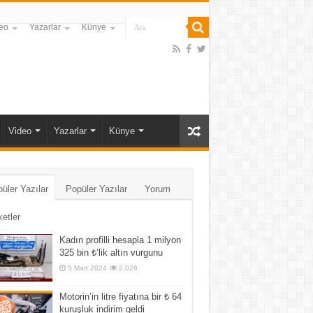
eo
Yazarlar
Künye
Video
Yazarlar
Künye
üler Yazılar
Popüler Yazılar
Yorum
ketler
Kadın profilli hesapla 1 milyon
325 bin ₺’lik altın vurgunu
5 Mart 2024
2,026
Motorin’in litre fiyatına bir ₺ 64
kuruşluk indirim geldi