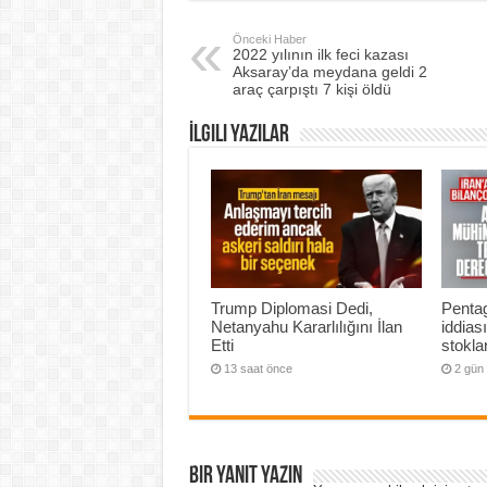
Önceki Haber
2022 yılının ilk feci kazası
Aksaray’da meydana geldi 2
araç çarpıştı 7 kişi öldü
İlgili Yazılar
Trump Diplomasi Dedi,
Penta
Netanyahu Kararlılığını İlan
iddias
Etti
stoklar
13 saat önce
2 gün
Bir yanıt yazın