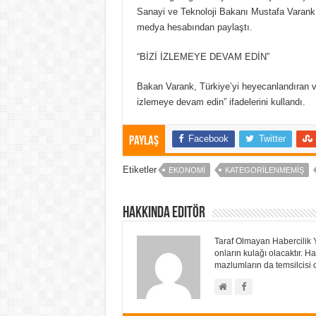
Sanayi ve Teknoloji Bakanı Mustafa Varank, s
medya hesabından paylaştı.
“BİZİ İZLEMEYE DEVAM EDİN”
Bakan Varank, Türkiye’yi heyecanlandıran ve
izlemeye devam edin” ifadelerini kullandı.
Facebook
Twitter
Paylaş
Etiketler
EKONOMI
KATEGORILENMEMIŞ
Hakkında Editör
Taraf Olmayan Habercilik 
onların kulağı olacaktır.
mazlumların da temsilcisi o