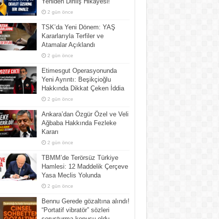
Yeniden Diriliş Hikayesi!
2 gün önce
TSK’da Yeni Dönem: YAŞ
Kararlarıyla Terfiler ve
Atamalar Açıklandı
2 gün önce
Etimesgut Operasyonunda
Yeni Ayrıntı: Beşikçioğlu
Hakkında Dikkat Çeken İddia
2 gün önce
Ankara’dan Özgür Özel ve Veli
Ağbaba Hakkında Fezleke
Kararı
2 gün önce
TBMM’de Terörsüz Türkiye
Hamlesi: 12 Maddelik Çerçeve
Yasa Meclis Yolunda
2 gün önce
Bennu Gerede gözaltına alındı!
“Portatif vibratör” sözleri
soruşturma konusu oldu