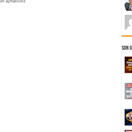
um açmalısınız
.
Son 