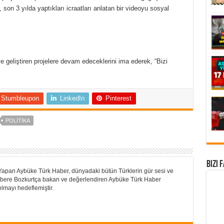
on 3 yılda yaptıkları icraatları anlatan bir videoyu sosyal
 geliştiren projelere devam edeceklerini ima ederek, “Bizi
Stumbleupon
LinkedIn
Pinterest
POLITIKA
Bizi 
Yapan Aybüke Türk Haber, dünyadaki bütün Türklerin gür sesi ve
 Habere Bozkurtça bakan ve değerlendiren Aybüke Türk Haber
lmayı hedeflemiştir.