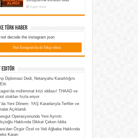
3 gün önce
ke Türk Haber
not decode the instagram json
Bizi İnstagram'da da Takip ediniz
 Editör
p Diplomasi Dedi, Netanyahu Kararlılığını
Etti
agon’da mühimmat krizi iddiası! THAAD ve
iot stokları hızla eriyor
da Yeni Dönem: YAŞ Kararlarıyla Terfiler ve
alar Açıklandı
esgut Operasyonunda Yeni Ayrıntı:
kçioğlu Hakkında Dikkat Çeken İddia
ra’dan Özgür Özel ve Veli Ağbaba Hakkında
eke Kararı