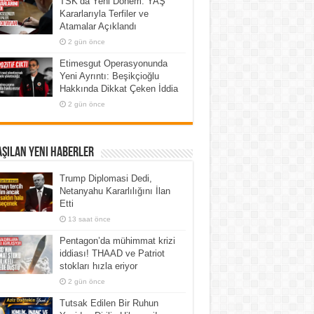
TSK’da Yeni Dönem: YAŞ
Kararlarıyla Terfiler ve
Atamalar Açıklandı
2 gün önce
Etimesgut Operasyonunda
Yeni Ayrıntı: Beşikçioğlu
Hakkında Dikkat Çeken İddia
2 gün önce
şılan Yeni Haberler
Trump Diplomasi Dedi,
Netanyahu Kararlılığını İlan
Etti
13 saat önce
Pentagon’da mühimmat krizi
iddiası! THAAD ve Patriot
stokları hızla eriyor
2 gün önce
Tutsak Edilen Bir Ruhun