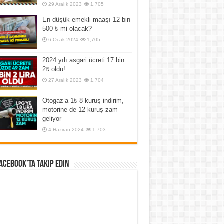
29 Aralık 2023
1,705
En düşük emekli maaşı 12 bin
500 ₺ mi olacak?
6 Ocak 2024
1,705
2024 yılı asgari ücreti 17 bin
2₺ oldu!..
27 Aralık 2023
1,704
Otogaz’a 1₺ 8 kuruş indirim,
motorine de 12 kuruş zam
geliyor
4 Haziran 2024
1,703
Facebook’ta Takip Edin