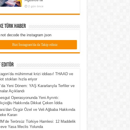
2 gün önce
ke Türk Haber
not decode the instagram json
Bizi İnstagram'da da Takip ediniz
 Editör
agon’da mühimmat krizi iddiası! THAAD ve
iot stokları hızla eriyor
da Yeni Dönem: YAŞ Kararlarıyla Terfiler ve
alar Açıklandı
esgut Operasyonunda Yeni Ayrıntı:
kçioğlu Hakkında Dikkat Çeken İddia
ra’dan Özgür Özel ve Veli Ağbaba Hakkında
eke Kararı
’de Terörsüz Türkiye Hamlesi: 12 Maddelik
çeve Yasa Meclis Yolunda