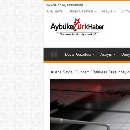
06 AĞU 2026, PERŞEMBE
Ana Sayfa
Duvar Gazetesi
Asayiş
Düny
Duvar Gazetesi
Asayiş
Düny
Ana Sayfa
/
Gündem
/
Balıkesir Dursunbey’d