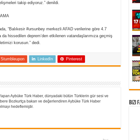
şmeleri takip ediyoruz.” denildi.
LAMA
mada, “Balıkesir #ursunbey merkezli AFAD verilerine göre 4.7
 da hissedilen deprem’den etkilenen vatandaşlarımıza geçmiş
letimizi korusun.” dedi.
Stumbleupon
LinkedIn
Pinterest
Yapan Aybüke Türk Haber, dünyadaki bütün Türklerin gür sesi ve
 Habere Bozkurtça bakan ve değerlendiren Aybüke Türk Haber
Bizi 
lmayı hedeflemiştir.