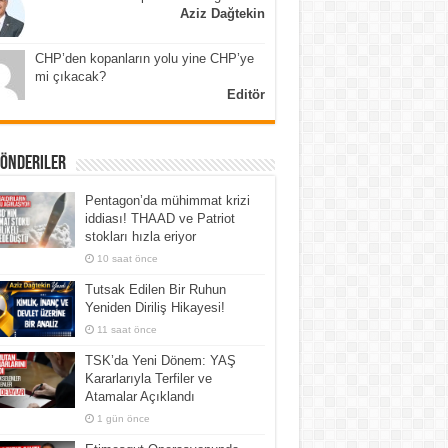
Aziz Dağtekin
CHP’den kopanların yolu yine CHP’ye
mi çıkacak?
Editör
Gönderiler
Pentagon’da mühimmat krizi
iddiası! THAAD ve Patriot
stokları hızla eriyor
10 saat önce
Tutsak Edilen Bir Ruhun
Yeniden Diriliş Hikayesi!
11 saat önce
TSK’da Yeni Dönem: YAŞ
Kararlarıyla Terfiler ve
Atamalar Açıklandı
1 gün önce