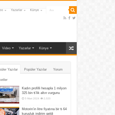
eo
Yazarlar
Künye
Video
Yazarlar
Künye
üler Yazılar
Popüler Yazılar
Yorum
ketler
Kadın profilli hesapla 1 milyon
325 bin ₺’lik altın vurgunu
5 Mart 2024
2,020
Motorin’in litre fiyatına bir ₺ 64
kuruşluk indirim geldi