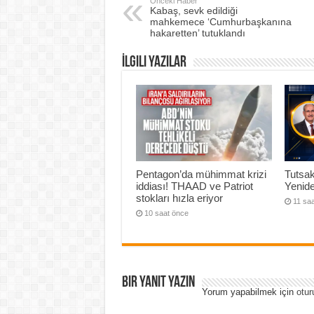
Önceki Haber
Kabaş, sevk edildiği
mahkemece ‘Cumhurbaşkanına
hakaretten’ tutuklandı
İlgili Yazılar
Pentagon’da mühimmat krizi
Tutsak
iddiası! THAAD ve Patriot
Yenide
stokları hızla eriyor
11 sa
10 saat önce
Bir yanıt yazın
Yorum yapabilmek için
otur