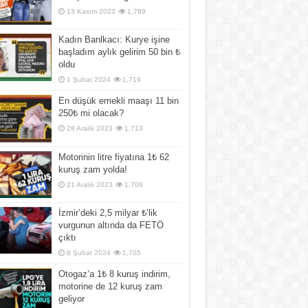
13 Kasım 2023
1,789
Kadın Banlkacı: Kurye işine
başladım aylık gelirim 50 bin ₺
oldu
1 Şubat 2024
1,719
En düşük emekli maaşı 11 bin
250₺ mi olacak?
28 Aralık 2023
1,713
Motorinin litre fiyatına 1₺ 62
kuruş zam yolda!
21 Aralık 2023
1,706
İzmir’deki 2,5 milyar ₺’lik
vurgunun altında da FETÖ
çıktı
8 Şubat 2024
1,705
Otogaz’a 1₺ 8 kuruş indirim,
motorine de 12 kuruş zam
geliyor