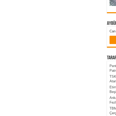
Aybü
Can 
Taraf
Pent
Patr
TSK’
Atam
Etim
Beşi
Anka
Fezl
TBMM
Çer