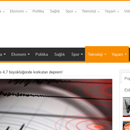
a
Ekonomi
Politika
Sağlık
Spor
Teknoloji
Yaşam
Vid
a
Ekonomi
Politika
Sağlık
Spor
Teknoloji
Yaşam
e 4,7 büyüklüğünde korkutan deprem!
Pop
Eti