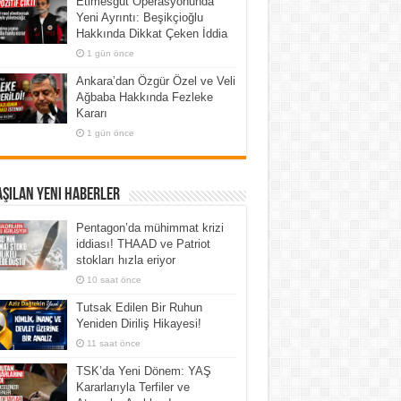
Etimesgut Operasyonunda
Yeni Ayrıntı: Beşikçioğlu
Hakkında Dikkat Çeken İddia
1 gün önce
Ankara’dan Özgür Özel ve Veli
Ağbaba Hakkında Fezleke
Kararı
1 gün önce
şılan Yeni Haberler
Pentagon’da mühimmat krizi
iddiası! THAAD ve Patriot
stokları hızla eriyor
10 saat önce
Tutsak Edilen Bir Ruhun
Yeniden Diriliş Hikayesi!
11 saat önce
TSK’da Yeni Dönem: YAŞ
Kararlarıyla Terfiler ve