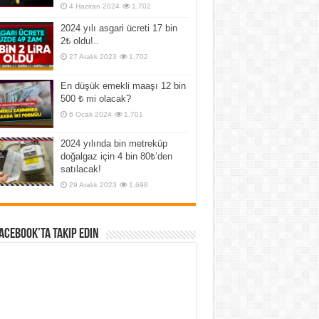
4 Haziran 2024
1,702
2024 yılı asgari ücreti 17 bin
2₺ oldu!..
27 Aralık 2023
1,702
En düşük emekli maaşı 12 bin
500 ₺ mi olacak?
6 Ocak 2024
1,701
2024 yılında bin metreküp
doğalgaz için 4 bin 80₺’den
satılacak!
29 Aralık 2023
1,698
Facebook’ta Takip Edin