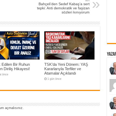
İleri
Bahçeli’den Sedef Kabaş’a sert
tepki: Anti demokratik ve faşizan
sözleri kınıyorum
Yazar
 Edilen Bir Ruhun
TSK’da Yeni Dönem: YAŞ
n Diriliş Hikayesi!
Kararlarıyla Terfiler ve
Atamalar Açıklandı
at önce
1 gün önce
um açmalısınız
.