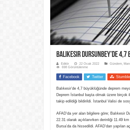
Balıkesir Dursunbey’de 4,7
Editör
22 Ocak 2022
Gündem
,
Manş
698 Görüntülenme
Facebook
Twitter
Stumble
Balıkesir’de 4,7 büyüklüğünde deprem meyda
Deprem İstanbul başta olmak üzere birçok i
takip edildiği bildirildi. İstanbul Valisi de
AFAD’da yer alan bilgilere göre; Balıkesir 
22.31 olarak açıklanırken derinliği 11.49 k
Bursa’da da hissedildi. AFAD’dan yapılan aç