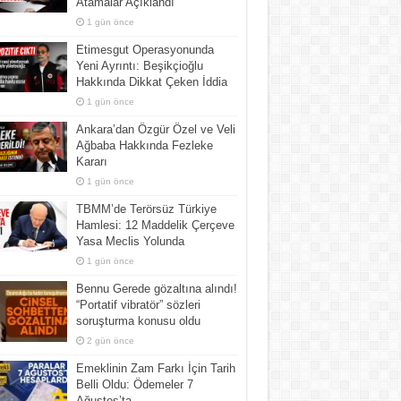
Atamalar Açıklandı
1 gün önce
Etimesgut Operasyonunda
Yeni Ayrıntı: Beşikçioğlu
Hakkında Dikkat Çeken İddia
1 gün önce
Ankara’dan Özgür Özel ve Veli
Ağbaba Hakkında Fezleke
Kararı
1 gün önce
TBMM’de Terörsüz Türkiye
Hamlesi: 12 Maddelik Çerçeve
Yasa Meclis Yolunda
1 gün önce
Bennu Gerede gözaltına alındı!
“Portatif vibratör” sözleri
soruşturma konusu oldu
2 gün önce
Emeklinin Zam Farkı İçin Tarih
Belli Oldu: Ödemeler 7
Ağustos’ta