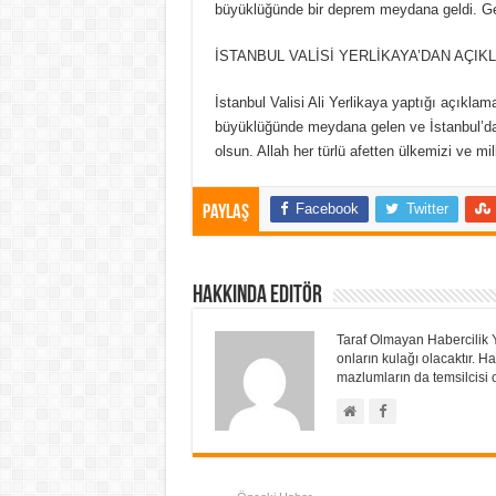
büyüklüğünde bir deprem meydana geldi. Geli
İSTANBUL VALİSİ YERLİKAYA’DAN AÇIK
İstanbul Valisi Ali Yerlikaya yaptığı açıkla
büyüklüğünde meydana gelen ve İstanbul’da
olsun. Allah her türlü afetten ülkemizi ve mil
Facebook
Twitter
Paylaş
Hakkında Editör
Taraf Olmayan Habercilik 
onların kulağı olacaktır.
mazlumların da temsilcisi o