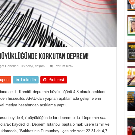
 büyüklüğünde korkutan deprem!
et Haberleri
,
Teknoloji
,
Yaşam
Yorum bırak
upon
LinkedIn
Pinterest
na geldi. Kandilli depremin büyüklüğünü 4,8 olarak açıkladı.
lden hissedildi. AFAD’dan yapılan açıklamada gelişmelerin
 sosyal medya hesabından açıklama yaptı.
Dursunbey’de 4,7 büyüklüğünde bir deprem oldu. Depremin saati
m olarak kaydedildi. Deprem İstanbul başta olmak üzere İzmir ve
ıklamada, “Balıkesir’in Dursunbey ilçesinde saat 22.31’de 4,7