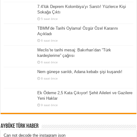
7.4’lük Deprem Kolombiya’yı Sarstı! Yüzlerce Kişi
Sokağa Çıktı
5 saat önce
TBMM’de Tarihi Oylama! Özgür Özel Kararını
Açıkladı
6 saat önce
Meclis’te tarihi mesaj: Bakırhan’dan “Türk
kardeşlerime” çağrısı
6 saat önce
Nem güneşe sarıldı, Adana kebabı şişi kuşandı!
8 saat önce
Ek Ödeme 2,5 Kata Çıkıyor! Şehit Aileleri ve Gazilere
Yeni Haklar
9 saat önce
Aybüke Türk Haber
Can not decode the instagram json