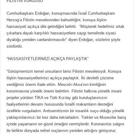
FİLİSTİN VURGUSU
Cumhurbaşkanı Erdoğan, konuşmasında İsrail Cumhurbaşkanı
Herzog’a Filistin meselesinden bahsettiğini, konuya ilişkin
hassasiyeti açıkça dile getirdiğini belirtti. “Müşterek hedefimiz ortak
çıkarlara dayalı karşılıklı hassasiyetlere saygı temelinde siyasi
diyaloğu yeniden canlandırmasıdır” diyen Erdoğan, sözlerini şöyle
sürdürdü:
“HASSASİYETLERİMİZİ AÇIKÇA PAYLAŞTIK”
“Görüşmemizin temel unsurların birisi Filistin meselesiydi. Konuya
ilişkin hassasiyetlerimizi açıkça paylaştık. İki devletli çözüme
verdiğimiz önemi ifade ettim. Mescid-i Aksa’nın kimliğinin
korunmasına yönelik önemi belirttim. Filistin halkına yönelik insani
projeler yürüten TİKA ve Türk Kızılay gibi kuruluşlarımızın
faaliyetlerinin devamı hususunda İsrailli makamların desteğini
özellikle vurguladım. Antisemitizmin bir insanlık suçu olduğu yönelik
yaklaşımlarımızı bir kez daha tekrarladım. Türkler ve Museviler barış
içinde yaşamanın en güzel örneğini vermişlerdir. Koronavirüs salgını
ile birlikte dünyada nefret suçlarının yeniden arttığını görüyoruz.