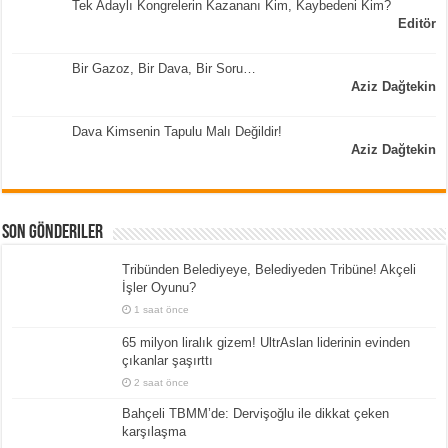
Tek Adaylı Kongrelerin Kazananı Kim, Kaybedeni Kim?
Editör
Bir Gazoz, Bir Dava, Bir Soru…
Aziz Dağtekin
Dava Kimsenin Tapulu Malı Değildir!
Aziz Dağtekin
Son Gönderiler
Tribünden Belediyeye, Belediyeden Tribüne! Akçeli
İşler Oyunu?
1 saat önce
65 milyon liralık gizem! UltrAslan liderinin evinden
çıkanlar şaşırttı
2 saat önce
Bahçeli TBMM’de: Dervişoğlu ile dikkat çeken
karşılaşma