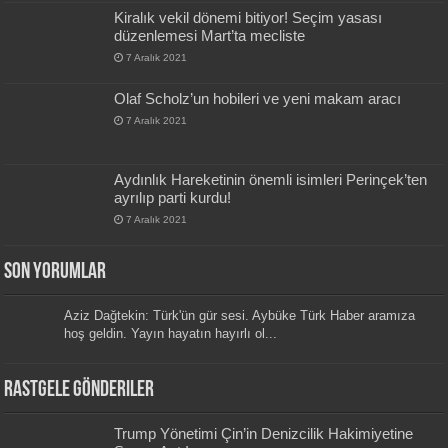
Kiralık vekil dönemi bitiyor! Seçim yasası
düzenlemesi Mart’ta mecliste
7 Aralık 2021
Olaf Scholz’un hobileri ve yeni makam aracı
7 Aralık 2021
Aydınlık Hareketinin önemli isimleri Perinçek’ten
ayrılıp parti kurdu!
7 Aralık 2021
Son Yorumlar
Aziz Dağtekin: Türk'ün gür sesi. Aybüke Türk Haber aramıza
hoş geldin. Yayın hayatın hayırlı ol...
Rastgele Gönderiler
Trump Yönetimi Çin’in Denizcilik Hakimiyetine