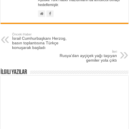
Aybüke Türk Haber mazlumların da temsilcisi olmayı
hedeflemiştir.
Önceki Haber
İsrail Cumhurbaşkanı Herzog,
basın toplantısına Türkçe
konuşarak başladı
İleri
Rusya’dan ayçiçek yağı taşıyan
gemiler yola çıktı
İlgili Yazılar