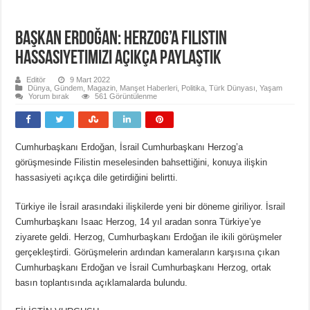
Başkan Erdoğan: Herzog’a Filistin
hassasiyetimizi açıkça paylaştık
Editör
9 Mart 2022
Dünya
,
Gündem
,
Magazin
,
Manşet Haberleri
,
Politika
,
Türk Dünyası
,
Yaşam
Yorum bırak
561 Görüntülenme
Cumhurbaşkanı Erdoğan, İsrail Cumhurbaşkanı Herzog’a
görüşmesinde Filistin meselesinden bahsettiğini, konuya ilişkin
hassasiyeti açıkça dile getirdiğini belirtti.
Türkiye ile İsrail arasındaki ilişkilerde yeni bir döneme giriliyor. İsrail
Cumhurbaşkanı Isaac Herzog, 14 yıl aradan sonra Türkiye’ye
ziyarete geldi. Herzog, Cumhurbaşkanı Erdoğan ile ikili görüşmeler
gerçekleştirdi. Görüşmelerin ardından kameraların karşısına çıkan
Cumhurbaşkanı Erdoğan ve İsrail Cumhurbaşkanı Herzog, ortak
basın toplantısında açıklamalarda bulundu.