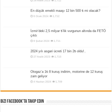
29 Aralık 2023
1,712
En düşük emekli maaşı 12 bin 500 ₺ mi olacak?
6 Ocak 2024
1,712
İzmir’deki 2,5 milyar ₺’lik vurgunun altında da FETÖ
çıktı
8 Şubat 2024
1,711
2024 yılı asgari ücreti 17 bin 2₺ oldu!..
27 Aralık 2023
1,710
Otogaz’a 1₺ 8 kuruş indirim, motorine de 12 kuruş
zam geliyor
4 Haziran 2024
1,709
Bizi Facebook’ta Takip Edin