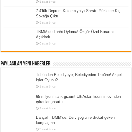
5 saat önce
7.4’lük Deprem Kolombiya’yı Sarstı! Yüzlerce Kişi
Sokağa Çıktı
5 saat önce
TBMM’de Tarihi Oylama! Özgür Özel Kararını
Açıkladı
6 saat önce
Paylaşılan Yeni Haberler
Tribünden Belediyeye, Belediyeden Tribüne! Akçeli
İşler Oyunu?
1 saat önce
65 milyon liralık gizem! UltrAslan liderinin evinden
çıkanlar şaşırttı
2 saat önce
Bahçeli TBMM’de: Dervişoğlu ile dikkat çeken
karşılaşma
5 saat önce