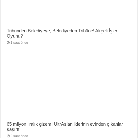
Tribünden Belediyeye, Belediyeden Tribüne! Akçeli İşler
Oyunu?
1 saat önce
65 milyon liralık gizem! UltrAslan liderinin evinden çıkanlar
şaşırttı
2 saat önce