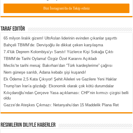
Bizi İnstagram'da da Takip ediniz
Taraf Editör
65 milyon liralık gizem! UltrAslan liderinin evinden çıkanlar şaşırttı
Bahçeli TBMM’de: Dervişoğlu ile dikkat çeken karşılaşma
7.4’lük Deprem Kolombiya’yı Sarstı! Yüzlerce Kişi Sokağa Çıktı
TBMM’de Tarihi Oylama! Özgür Özel Kararını Açıkladı
Meclis’te tarihi mesaj: Bakırhan’dan “Türk kardeşlerime” çağrısı
Nem güneşe sarıldı, Adana kebabı şişi kuşandı!
Ek Ödeme 2,5 Kata Çıkıyor! Şehit Aileleri ve Gazilere Yeni Haklar
Trump’tan İran’a gözdağı: Ekonomik olarak çok kötü durumdalar
Kılıçdaroğlu’ndan Çerçeve Yasa açıklaması: CHP’nin kırmızı çizgisi belli
oldu
Gazze’de Ateşkes Çıkmazı: Netanyahu’dan 15 Maddelik Plana Ret
Resimlerin Diliyle Haberler