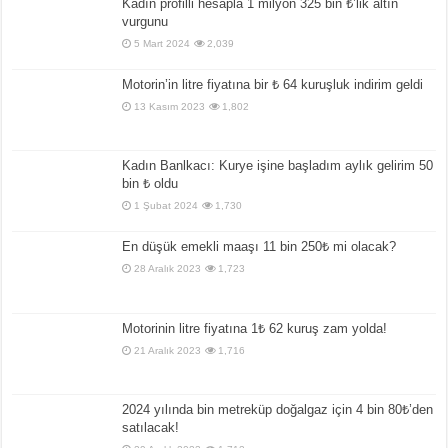
Kadın profilli hesapla 1 milyon 325 bin ₺’lik altın
vurgunu
5 Mart 2024
2,039
Motorin’in litre fiyatına bir ₺ 64 kuruşluk indirim geldi
13 Kasım 2023
1,802
Kadın Banlkacı: Kurye işine başladım aylık gelirim 50
bin ₺ oldu
1 Şubat 2024
1,730
En düşük emekli maaşı 11 bin 250₺ mi olacak?
28 Aralık 2023
1,723
Motorinin litre fiyatına 1₺ 62 kuruş zam yolda!
21 Aralık 2023
1,716
2024 yılında bin metreküp doğalgaz için 4 bin 80₺’den
satılacak!