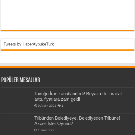
Tweets by HaberAybukeTurk
Popüler Mesajlar
Tavuğu İran kanatlandırdı! Beyaz ette ihracat
arttı, fiyatlara zam geldi
9 Aralık 2021
1
Tribünden Belediyeye, Belediyeden Tribüne!
Akçeli İşler Oyunu?
1 saat önce