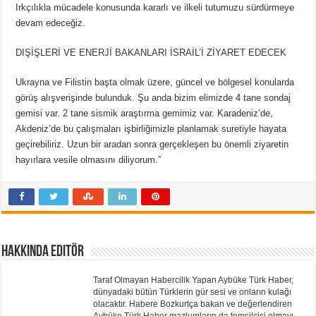
Irkçılıkla mücadele konusunda kararlı ve ilkeli tutumuzu sürdürmeye
devam edeceğiz.
DIŞİŞLERİ VE ENERJİ BAKANLARI İSRAİL’İ ZİYARET EDECEK
Ukrayna ve Filistin başta olmak üzere, güncel ve bölgesel konularda
görüş alışverişinde bulunduk. Şu anda bizim elimizde 4 tane sondaj
gemisi var. 2 tane sismik araştırma gemimiz var. Karadeniz’de,
Akdeniz’de bu çalışmaları işbirliğimizle planlamak suretiyle hayata
geçirebiliriz. Uzun bir aradan sonra gerçekleşen bu önemli ziyaretin
hayırlara vesile olmasını diliyorum.”
Hakkında Editör
Taraf Olmayan Habercilik Yapan Aybüke Türk Haber,
dünyadaki bütün Türklerin gür sesi ve onların kulağı
olacaktır. Habere Bozkurtça bakan ve değerlendiren