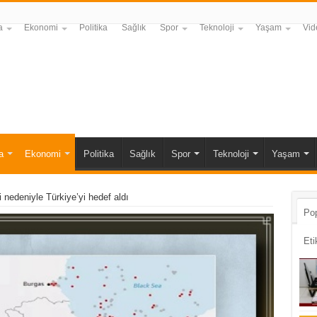
a
Ekonomi
Politika
Sağlık
Spor
Teknoloji
Yaşam
Vid
a
Ekonomi
Politika
Sağlık
Spor
Teknoloji
Yaşam
ği nedeniyle Türkiye’yi hedef aldı
Pop
Eti