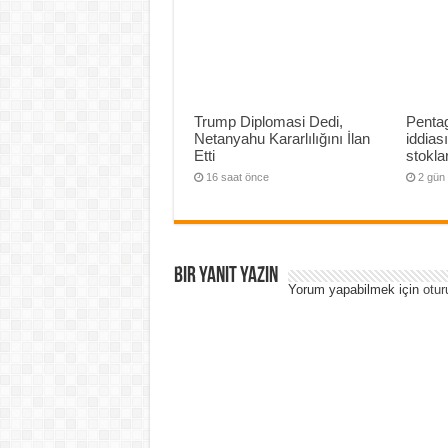
Trump Diplomasi Dedi,
Penta
Netanyahu Kararlılığını İlan
iddias
Etti
stoklar
16 saat önce
2 gün
Bir yanıt yazın
Yorum yapabilmek için
otur