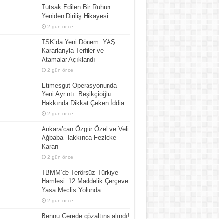
Tutsak Edilen Bir Ruhun
Yeniden Diriliş Hikayesi!
2 gün önce
TSK’da Yeni Dönem: YAŞ
Kararlarıyla Terfiler ve
Atamalar Açıklandı
2 gün önce
Etimesgut Operasyonunda
Yeni Ayrıntı: Beşikçioğlu
Hakkında Dikkat Çeken İddia
2 gün önce
Ankara’dan Özgür Özel ve Veli
Ağbaba Hakkında Fezleke
Kararı
2 gün önce
TBMM’de Terörsüz Türkiye
Hamlesi: 12 Maddelik Çerçeve
Yasa Meclis Yolunda
2 gün önce
Bennu Gerede gözaltına alındı!