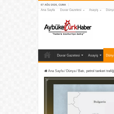
07 AĞU 2026, CUMA
Ana Sayfa
Duvar Gazetesi
Asayiş
Düny
Duvar Gazetesi
Asayiş
Düny
Ana Sayfa
/
Dünya
/
Batı, petrol tankeri trafi