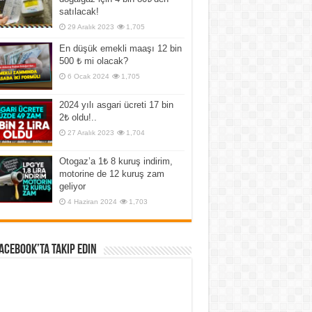
satılacak!
29 Aralık 2023
1,705
En düşük emekli maaşı 12 bin
500 ₺ mi olacak?
6 Ocak 2024
1,705
2024 yılı asgari ücreti 17 bin
2₺ oldu!..
27 Aralık 2023
1,704
Otogaz’a 1₺ 8 kuruş indirim,
motorine de 12 kuruş zam
geliyor
4 Haziran 2024
1,703
Facebook’ta Takip Edin