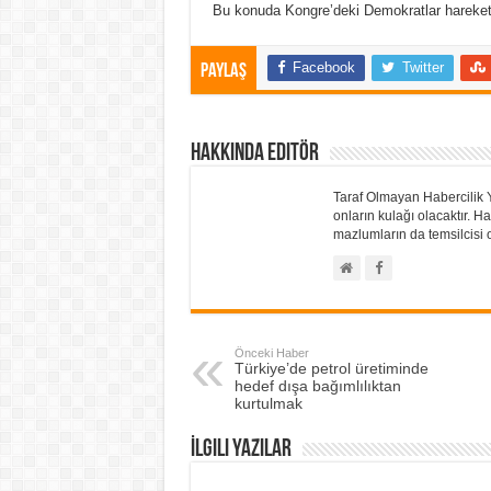
Bu konuda Kongre’deki Demokratlar hareket
Facebook
Twitter
Paylaş
Hakkında Editör
Taraf Olmayan Habercilik 
onların kulağı olacaktır.
mazlumların da temsilcisi o
Önceki Haber
Türkiye’de petrol üretiminde
hedef dışa bağımlılıktan
kurtulmak
İlgili Yazılar