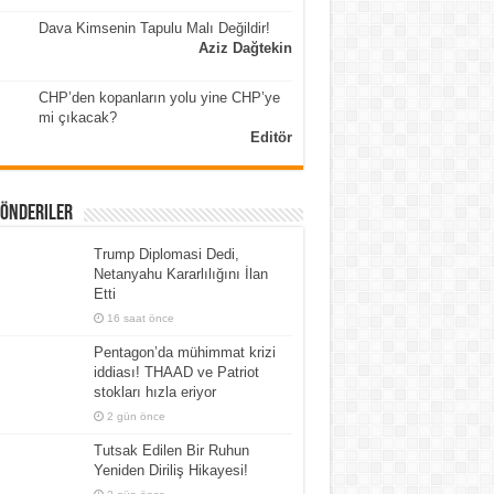
Dava Kimsenin Tapulu Malı Değildir!
Aziz Dağtekin
CHP’den kopanların yolu yine CHP’ye
mi çıkacak?
Editör
Gönderiler
Trump Diplomasi Dedi,
Netanyahu Kararlılığını İlan
Etti
16 saat önce
Pentagon’da mühimmat krizi
iddiası! THAAD ve Patriot
stokları hızla eriyor
2 gün önce
Tutsak Edilen Bir Ruhun
Yeniden Diriliş Hikayesi!