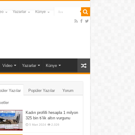
eo
Yazarlar
Künye
Video
Yazarlar
Künye
üler Yazılar
Popüler Yazılar
Yorum
ketler
Kadın profilli hesapla 1 milyon
325 bin ₺’lik altın vurgunu
5 Mart 2024
2,026