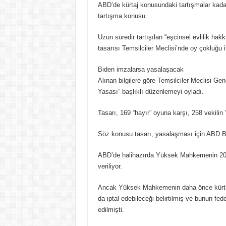
ABD’de kürtaj konusundaki tartışmalar kadar 
tartışma konusu.
Uzun süredir tartışılan “eşcinsel evlilik ha
tasarısı Temsilciler Meclisi’nde oy çokluğu il
Biden imzalarsa yasalaşacak
Alınan bilgilere göre Temsilciler Meclisi G
Yasası” başlıklı düzenlemeyi oyladı.
Tasarı, 169 “hayır” oyuna karşı, 258 vekilin “
Söz konusu tasarı, yasalaşması için ABD B
ABD’de halihazırda Yüksek Mahkemenin 2015 t
veriliyor.
Ancak Yüksek Mahkemenin daha önce kürtajı 
da iptal edebileceği belirtilmiş ve bunun fed
edilmişti.