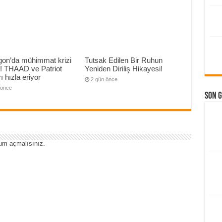
gon’da mühimmat krizi
Tutsak Edilen Bir Ruhun
ı! THAAD ve Patriot
Yeniden Diriliş Hikayesi!
ı hızla eriyor
2 gün önce
 önce
Son 
um açmalısınız
.