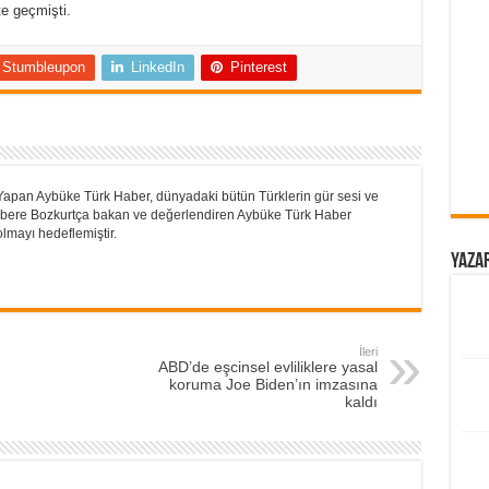
e geçmişti.
Stumbleupon
LinkedIn
Pinterest
Yapan Aybüke Türk Haber, dünyadaki bütün Türklerin gür sesi ve
 Habere Bozkurtça bakan ve değerlendiren Aybüke Türk Haber
lmayı hedeflemiştir.
Yazar
İleri
ABD’de eşcinsel evliliklere yasal
koruma Joe Biden’ın imzasına
kaldı