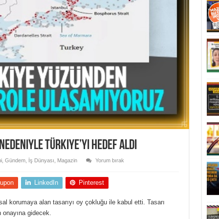
 nedeniyle Türkiye’yi hedef aldı
i
,
Gündem
,
İş Dünyası
,
Magazin
Yorum bırak
upon
LinkedIn
Pinterest
sal korumaya alan tasarıyı oy çokluğu ile kabul etti. Tasarı
 onayına gidecek.