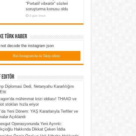
“Portatif vibratör” sözleri
soruşturma konusu oldu
3 gün önce
ke Türk Haber
not decode the instagram json
Bizi İnstagram'da da Takip ediniz
 Editör
p Diplomasi Dedi, Netanyahu Kararlılığını
Etti
agon’da mühimmat krizi iddiası! THAAD ve
iot stokları hızla eriyor
da Yeni Dönem: YAŞ Kararlarıyla Terfiler ve
alar Açıklandı
esgut Operasyonunda Yeni Ayrıntı:
kçioğlu Hakkında Dikkat Çeken İddia