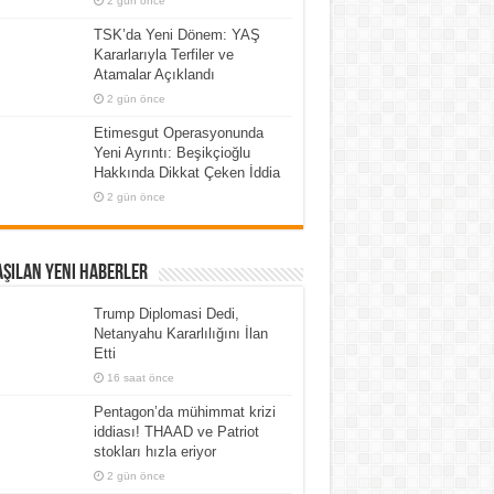
2 gün önce
TSK’da Yeni Dönem: YAŞ
Kararlarıyla Terfiler ve
Atamalar Açıklandı
2 gün önce
Etimesgut Operasyonunda
Yeni Ayrıntı: Beşikçioğlu
Hakkında Dikkat Çeken İddia
2 gün önce
şılan Yeni Haberler
Trump Diplomasi Dedi,
Netanyahu Kararlılığını İlan
Etti
16 saat önce
Pentagon’da mühimmat krizi
iddiası! THAAD ve Patriot
stokları hızla eriyor
2 gün önce