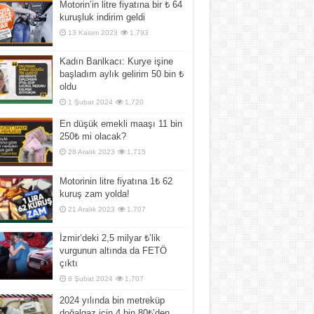
Motorin’in litre fiyatına bir ₺ 64
kuruşluk indirim geldi
13 Kasım 2023
1,793
Kadın Banlkacı: Kurye işine
başladım aylık gelirim 50 bin ₺
oldu
1 Şubat 2024
1,720
En düşük emekli maaşı 11 bin
250₺ mi olacak?
28 Aralık 2023
1,715
Motorinin litre fiyatına 1₺ 62
kuruş zam yolda!
21 Aralık 2023
1,707
İzmir’deki 2,5 milyar ₺’lik
vurgunun altında da FETÖ
çıktı
8 Şubat 2024
1,707
2024 yılında bin metreküp
doğalgaz için 4 bin 80₺’den