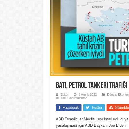
Batı, petrol tankeri trafiği
Editör
8 Aralık 2022
Dünya
,
Ekonom
601 Görüntülenme
Facebook
Twitter
Stumble
ABD Temsilciler Meclisi, eşcinsel evliliği ya
yasalaşması için ABD Başkanı Joe Biden’ın