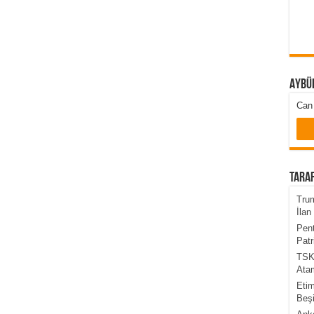
Aybü
Can 
Taraf
Trum
İlan 
Pent
Patr
TSK’
Atam
Etim
Beşi