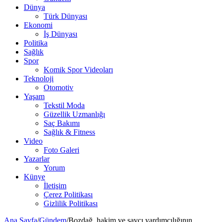
Dünya
Türk Dünyası
Ekonomi
İş Dünyası
Politika
Sağlık
Spor
Komik Spor Videoları
Teknoloji
Otomotiv
Yaşam
Tekstil Moda
Güzellik Uzmanlığı
Saç Bakımı
Sağlık & Fitness
Video
Foto Galeri
Yazarlar
Yorum
Künye
İletişim
Çerez Politikası
Gizlilik Politikası
Ana Sayfa
/
Gündem
/
Bozdağ, hakim ve savcı yardımcılığının