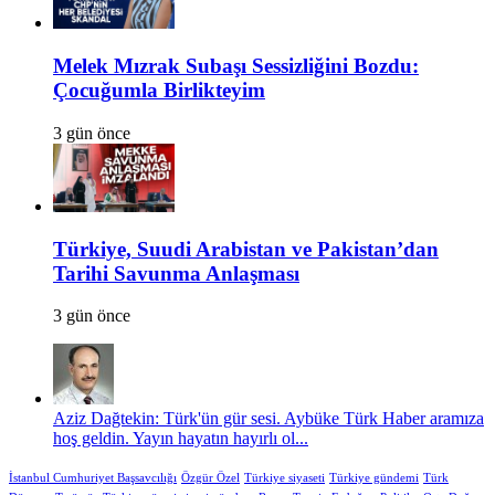
Melek Mızrak Subaşı Sessizliğini Bozdu:
Çocuğumla Birlikteyim
3 gün önce
Türkiye, Suudi Arabistan ve Pakistan’dan
Tarihi Savunma Anlaşması
3 gün önce
Aziz Dağtekin: Türk'ün gür sesi. Aybüke Türk Haber aramıza
hoş geldin. Yayın hayatın hayırlı ol...
İstanbul Cumhuriyet Başsavcılığı
Özgür Özel
Türkiye siyaseti
Türkiye gündemi
Türk