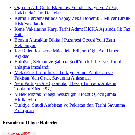
Öğrenci Affı Çıktı! Ek Sınav, Yeniden Kayıt ve 75 Yaş
Hakkında Tüm Detaylar
Kamu Harcamalarında Yapay Zeka Dönemi: 2 Milyar Liralık
Risk Yakalandı
Kene Vakalarına Karşı Tarihi Adım: KKKA Aşısında İlk Faz
Bitti
Benzin Alacaklar Dikkat! Pazartesi Gecesi Yeni Zam
Bekleniyor
Joe Biden Kanserle Mücadele Ediyor: Oğlu Acı Haberi
Açıkladı
Erdoğan, Selman ve Şahbaz Şerif’ten kritik zirve: Tarihi
anlaşma imzalandı
Mekke’de Tarihi İmza: Türkiye, Suudi Arabistan ve
Pakistan’dan Ortak Savunma Anlaşması
Yeni Parti’yi Öne Çıkardılar, Hesap Tutmadı: Anketin
Toplamı Yüzde 97,1
Melek Mızrak Subaşı Sessizliğini Bozdu: Çocuğumla
Birlikteyim
Türkiye, Suudi Arabistan ve Pakistan’dan Tarihi Savunma
Anlaşması
Resimlerin Diliyle Haberler