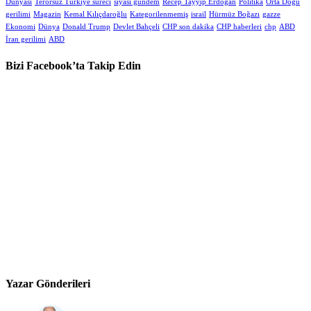
Dünyası
Terörsüz Türkiye süreci
siyasi gündem
Recep Tayyip Erdoğan
Politika
Orta Doğu
gerilimi
Magazin
Kemal Kılıçdaroğlu
Kategorilenmemiş
israil
Hürmüz Boğazı
gazze
Ekonomi
Dünya
Donald Trump
Devlet Bahçeli
CHP son dakika
CHP haberleri
chp
ABD
İran gerilimi
ABD
Bizi Facebook’ta Takip Edin
Yazar Gönderileri