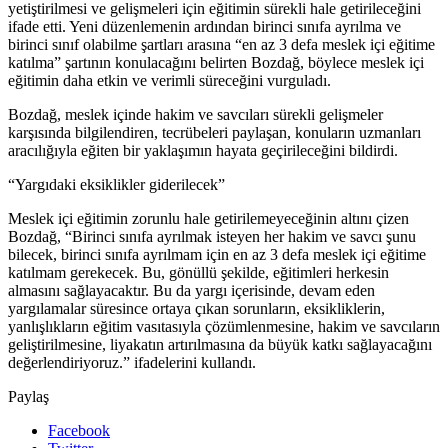
yetiştirilmesi ve gelişmeleri için eğitimin sürekli hale getirileceğini
ifade etti. Yeni düzenlemenin ardından birinci sınıfa ayrılma ve
birinci sınıf olabilme şartları arasına “en az 3 defa meslek içi eğitime
katılma” şartının konulacağını belirten Bozdağ, böylece meslek içi
eğitimin daha etkin ve verimli süreceğini vurguladı.
Bozdağ, meslek içinde hakim ve savcıları sürekli gelişmeler
karşısında bilgilendiren, tecrübeleri paylaşan, konuların uzmanları
aracılığıyla eğiten bir yaklaşımın hayata geçirileceğini bildirdi.
“Yargıdaki eksiklikler giderilecek”
Meslek içi eğitimin zorunlu hale getirilemeyeceğinin altını çizen
Bozdağ, “Birinci sınıfa ayrılmak isteyen her hakim ve savcı şunu
bilecek, birinci sınıfa ayrılmam için en az 3 defa meslek içi eğitime
katılmam gerekecek. Bu, gönüllü şekilde, eğitimleri herkesin
almasını sağlayacaktır. Bu da yargı içerisinde, devam eden
yargılamalar süresince ortaya çıkan sorunların, eksikliklerin,
yanlışlıkların eğitim vasıtasıyla çözümlenmesine, hakim ve savcıların
geliştirilmesine, liyakatın artırılmasına da büyük katkı sağlayacağını
değerlendiriyoruz.” ifadelerini kullandı.
Paylaş
Facebook