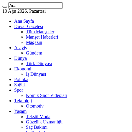
10 Ağu 2026, Pazartesi
Ana Sayfa
Duvar Gazetesi
Tüm Manşetler
Manşet Haberleri
Magazin
Asayiş
Gündem
Dünya
Türk Dünyası
Ekonomi
İş Dünyası
Politika
Sağlık
Spor
Komik Spor Videoları
Teknoloji
Otomotiv
Yaşam
Tekstil Moda
Güzellik Uzmanlığı
Saç Bakımı