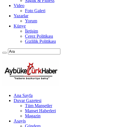
Sağlık & Fitness
Video
Foto Galeri
Yazarlar
Yorum
Künye
İletişim
Çerez Politikası
Gizlilik Politikası
Ana Sayfa
Duvar Gazetesi
Tüm Manşetler
Manşet Haberleri
Magazin
Asayiş
Gündem