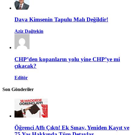
Dava Kimsenin Tapulu Malı Değildir!
Aziz Dağtekin
CHP’den kopanların yolu yine CHP’ye mi
çıkacak?
Editör
Son Gönderiler
Öğrenci Affı Çıktı! Ek Sınav, Yeniden Kayıt ve
75 Yaş Hakkında Tüm Detaylar