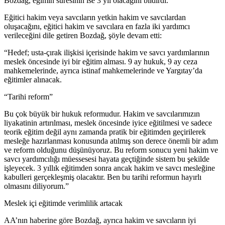
Bozdağ, eğimin süresinin ise 3 yıl olacağını bildirdi.
Eğitici hakim veya savcıların yetkin hakim ve savcılardan
oluşacağını, eğitici hakim ve savcılara en fazla iki yardımcı
verileceğini dile getiren Bozdağ, şöyle devam etti:
“Hedef; usta-çırak ilişkisi içerisinde hakim ve savcı yardımlarının
meslek öncesinde iyi bir eğitim alması. 9 ay hukuk, 9 ay ceza
mahkemelerinde, ayrıca istinaf mahkemelerinde ve Yargıtay’da
eğitimler alınacak.
“Tarihi reform”
Bu çok büyük bir hukuk reformudur. Hakim ve savcılarımızın
liyakatinin artırılması, meslek öncesinde iyice eğitilmesi ve sadece
teorik eğitim değil aynı zamanda pratik bir eğitimden geçirilerek
mesleğe hazırlanması konusunda atılmış son derece önemli bir adım
ve reform olduğunu düşünüyoruz. Bu reform sonucu yeni hakim ve
savcı yardımcılığı müessesesi hayata geçtiğinde sistem bu şekilde
işleyecek. 3 yıllık eğitimden sonra ancak hakim ve savcı mesleğine
kabulleri gerçekleşmiş olacaktır. Ben bu tarihi reformun hayırlı
olmasını diliyorum.”
Meslek içi eğitimde verimlilik artacak
AA’nın haberine göre Bozdağ, ayrıca hakim ve savcıların iyi