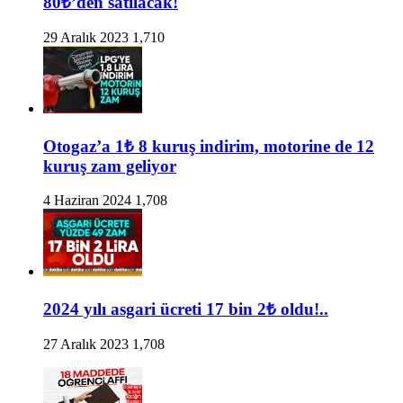
80₺’den satılacak!
29 Aralık 2023
1,710
Otogaz’a 1₺ 8 kuruş indirim, motorine de 12
kuruş zam geliyor
4 Haziran 2024
1,708
2024 yılı asgari ücreti 17 bin 2₺ oldu!..
27 Aralık 2023
1,708