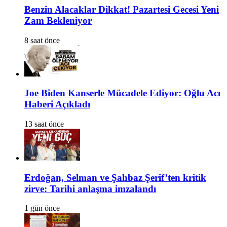
Benzin Alacaklar Dikkat! Pazartesi Gecesi Yeni
Zam Bekleniyor
8 saat önce
Joe Biden Kanserle Mücadele Ediyor: Oğlu Acı
Haberi Açıkladı
13 saat önce
Erdoğan, Selman ve Şahbaz Şerif’ten kritik
zirve: Tarihi anlaşma imzalandı
1 gün önce