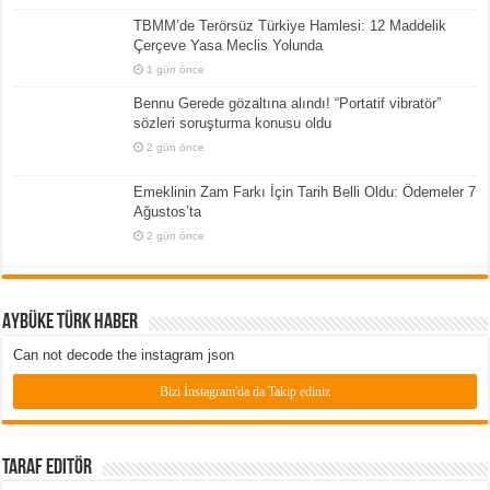
TBMM’de Terörsüz Türkiye Hamlesi: 12 Maddelik
Çerçeve Yasa Meclis Yolunda
1 gün önce
Bennu Gerede gözaltına alındı! “Portatif vibratör”
sözleri soruşturma konusu oldu
2 gün önce
Emeklinin Zam Farkı İçin Tarih Belli Oldu: Ödemeler 7
Ağustos’ta
2 gün önce
Aybüke Türk Haber
Can not decode the instagram json
Bizi İnstagram'da da Takip ediniz
Taraf Editör