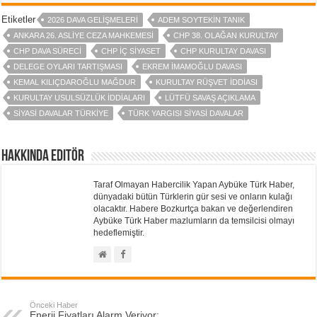
Etiketler
2026 DAVA GELIŞMELERI
ADEM SOYTEKIN TANIK
ANKARA 26. ASLIYE CEZA MAHKEMESI
CHP 38. OLAĞAN KURULTAY
CHP DAVA SÜRECI
CHP IÇ SIYASET
CHP KURULTAY DAVASI
DELEGE OYLARI TARTIŞMASI
EKREM İMAMOĞLU DAVASI
KEMAL KILIÇDAROĞLU MAĞDUR
KURULTAY RÜŞVET IDDIASI
KURULTAY USULSÜZLÜK IDDIALARI
LÜTFÜ SAVAŞ AÇIKLAMA
SIYASI DAVALAR TÜRKIYE
TÜRK YARGISI SIYASI DAVALAR
Hakkında Editör
Taraf Olmayan Habercilik Yapan Aybüke Türk Haber,
dünyadaki bütün Türklerin gür sesi ve onların kulağı
olacaktır. Habere Bozkurtça bakan ve değerlendiren
Aybüke Türk Haber mazlumların da temsilcisi olmayı
hedeflemiştir.
Önceki Haber
Enerji Fiyatları Alarm Veriyor: