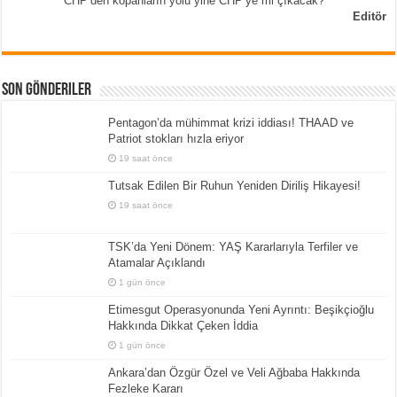
CHP’den kopanların yolu yine CHP’ye mi çıkacak?
Editör
Son Gönderiler
Pentagon’da mühimmat krizi iddiası! THAAD ve
Patriot stokları hızla eriyor
19 saat önce
Tutsak Edilen Bir Ruhun Yeniden Diriliş Hikayesi!
19 saat önce
TSK’da Yeni Dönem: YAŞ Kararlarıyla Terfiler ve
Atamalar Açıklandı
1 gün önce
Etimesgut Operasyonunda Yeni Ayrıntı: Beşikçioğlu
Hakkında Dikkat Çeken İddia
1 gün önce
Ankara’dan Özgür Özel ve Veli Ağbaba Hakkında
Fezleke Kararı