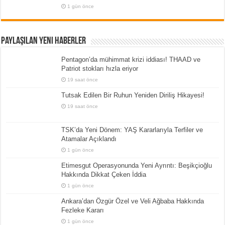
1 gün önce
Paylaşılan Yeni Haberler
Pentagon’da mühimmat krizi iddiası! THAAD ve
Patriot stokları hızla eriyor
19 saat önce
Tutsak Edilen Bir Ruhun Yeniden Diriliş Hikayesi!
19 saat önce
TSK’da Yeni Dönem: YAŞ Kararlarıyla Terfiler ve
Atamalar Açıklandı
1 gün önce
Etimesgut Operasyonunda Yeni Ayrıntı: Beşikçioğlu
Hakkında Dikkat Çeken İddia
1 gün önce
Ankara’dan Özgür Özel ve Veli Ağbaba Hakkında
Fezleke Kararı
1 gün önce