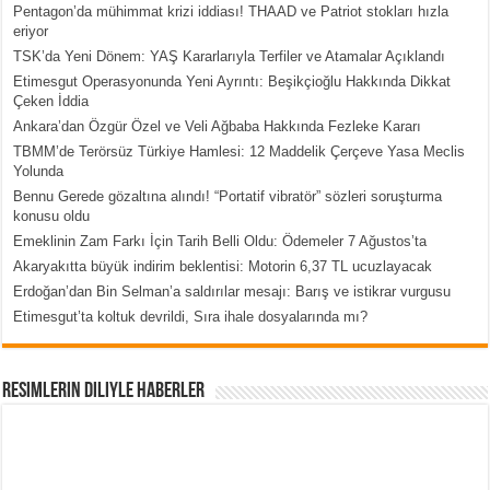
Pentagon’da mühimmat krizi iddiası! THAAD ve Patriot stokları hızla
eriyor
TSK’da Yeni Dönem: YAŞ Kararlarıyla Terfiler ve Atamalar Açıklandı
Etimesgut Operasyonunda Yeni Ayrıntı: Beşikçioğlu Hakkında Dikkat
Çeken İddia
Ankara’dan Özgür Özel ve Veli Ağbaba Hakkında Fezleke Kararı
TBMM’de Terörsüz Türkiye Hamlesi: 12 Maddelik Çerçeve Yasa Meclis
Yolunda
Bennu Gerede gözaltına alındı! “Portatif vibratör” sözleri soruşturma
konusu oldu
Emeklinin Zam Farkı İçin Tarih Belli Oldu: Ödemeler 7 Ağustos’ta
Akaryakıtta büyük indirim beklentisi: Motorin 6,37 TL ucuzlayacak
Erdoğan’dan Bin Selman’a saldırılar mesajı: Barış ve istikrar vurgusu
Etimesgut’ta koltuk devrildi, Sıra ihale dosyalarında mı?
Resimlerin Diliyle Haberler