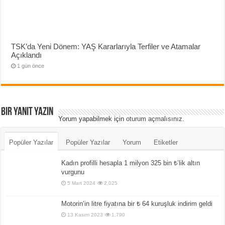
TSK’da Yeni Dönem: YAŞ Kararlarıyla Terfiler ve Atamalar
Açıklandı
1 gün önce
Bir yanıt yazın
Yorum yapabilmek için
oturum açmalısınız
.
Popüler Yazılar
Popüler Yazılar
Yorum
Etiketler
Kadın profilli hesapla 1 milyon 325 bin ₺’lik altın
vurgunu
5 Mart 2024
2,025
Motorin’in litre fiyatına bir ₺ 64 kuruşluk indirim geldi
13 Kasım 2023
1,790