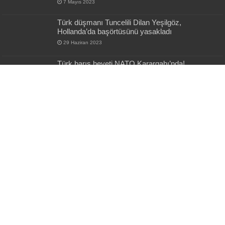
7 Mayıs 2023
Türk düşmanı Tuncelili Dilan Yeşilgöz,
Hollanda’da başörtüsünü yasakladı
29 Haziran 2023
Türk barış heyeti NATO Karargahı’nda!
24 Mart 2022
En Son Gönderiler
Pentagon’da mühimmat krizi iddiası! THAAD ve
Patriot stokları hızla eriyor
19 saat önce
Tutsak Edilen Bir Ruhun Yeniden Diriliş
Hikayesi!
19 saat önce
TSK’da Yeni Dönem: YAŞ Kararlarıyla Terfiler ve
Atamalar Açıklandı
1 gün önce