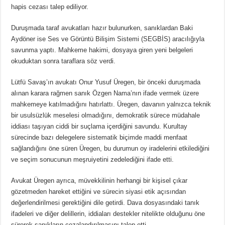
hapis cezası talep ediliyor.
Duruşmada taraf avukatları hazır bulunurken, sanıklardan Baki
Aydöner ise Ses ve Görüntü Bilişim Sistemi (SEGBİS) aracılığıyla
savunma yaptı. Mahkeme hakimi, dosyaya giren yeni belgeleri
okuduktan sonra taraflara söz verdi.
Lütfü Savaş’ın avukatı Onur Yusuf Üregen, bir önceki duruşmada
alınan karara rağmen sanık Özgen Nama’nın ifade vermek üzere
mahkemeye katılmadığını hatırlattı. Üregen, davanın yalnızca teknik
bir usulsüzlük meselesi olmadığını, demokratik sürece müdahale
iddiası taşıyan ciddi bir suçlama içerdiğini savundu. Kurultay
sürecinde bazı delegelere sistematik biçimde maddi menfaat
sağlandığını öne süren Üregen, bu durumun oy iradelerini etkilediğini
ve seçim sonucunun meşruiyetini zedelediğini ifade etti.
Avukat Üregen ayrıca, müvekkilinin herhangi bir kişisel çıkar
gözetmeden hareket ettiğini ve sürecin siyasi etik açısından
değerlendirilmesi gerektiğini dile getirdi. Dava dosyasındaki tanık
ifadeleri ve diğer delillerin, iddiaları destekler nitelikte olduğunu öne
sürerek sanıkların cezalandırılmasını talep etti.