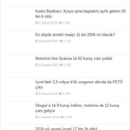
Kadın Banlkacı: Kurye işine başladım aylık gelirim 50
bin ₺ oldu
1 Şubat 2024
1,719
En düşük emekli maaşı 11 bin 250₺ mi olacak?
28 Aralık 2023
1,714
Motorinin litre fiyatına 1₺ 62 kuruş zam yolda!
21 Aralık 2023
1,706
İzmir’deki 2,5 milyar ₺’lik vurgunun altında da FETÖ
çıktı
8 Şubat 2024
1,706
Otogaz’a 1₺ 8 kuruş indirim, motorine de 12 kuruş
zam geliyor
4 Haziran 2024
1,702
2024 yılı asgari ücreti 17 bin 2₺ oldu!..