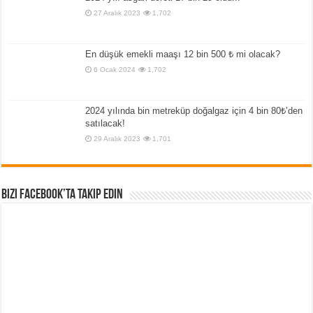
27 Aralık 2023
1,702
En düşük emekli maaşı 12 bin 500 ₺ mi olacak?
6 Ocak 2024
1,702
2024 yılında bin metreküp doğalgaz için 4 bin 80₺’den
satılacak!
29 Aralık 2023
1,701
Bizi Facebook’ta Takip Edin