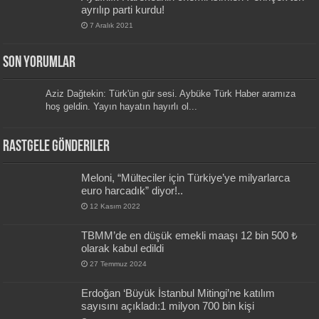
ayrılıp parti kurdu!
7 Aralık 2021
Son Yorumlar
Aziz Dağtekin: Türk'ün gür sesi. Aybüke Türk Haber aramıza
hoş geldin. Yayın hayatın hayırlı ol...
Rastgele Gönderiler
Meloni, “Mülteciler için Türkiye’ye milyarlarca
euro harcadık” diyor!..
12 Kasım 2022
TBMM’de en düşük emekli maaşı 12 bin 500 ₺
olarak kabul edildi
27 Temmuz 2024
Erdoğan ‘Büyük İstanbul Mitingi’ne katılım
sayısını açıkladı:1 milyon 700 bin kişi