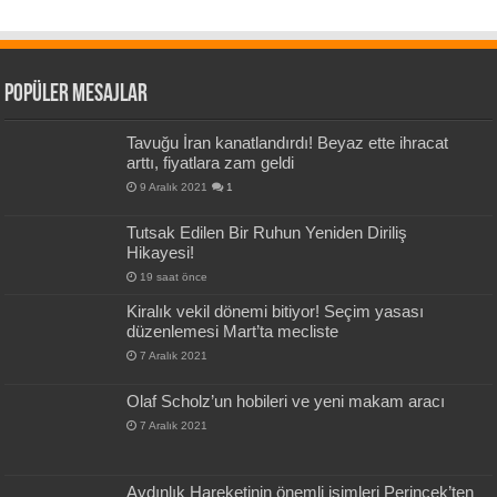
Popüler Mesajlar
Tavuğu İran kanatlandırdı! Beyaz ette ihracat
arttı, fiyatlara zam geldi
9 Aralık 2021
1
Tutsak Edilen Bir Ruhun Yeniden Diriliş
Hikayesi!
19 saat önce
Kiralık vekil dönemi bitiyor! Seçim yasası
düzenlemesi Mart’ta mecliste
7 Aralık 2021
Olaf Scholz’un hobileri ve yeni makam aracı
7 Aralık 2021
Aydınlık Hareketinin önemli isimleri Perinçek’ten