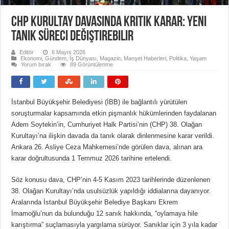
CHP Kurultay Davasında Kritik Karar: Yeni
Tanık Süreci Değiştirebilir
Editör
6 Mayıs 2026
Ekonomi
,
Gündem
,
İş Dünyası
,
Magazin
,
Manşet Haberleri
,
Politika
,
Yaşam
Yorum bırak
89 Görüntülenme
İstanbul Büyükşehir Belediyesi (İBB) ile bağlantılı yürütülen
soruşturmalar kapsamında etkin pişmanlık hükümlerinden faydalanan
Adem Soytekin’in, Cumhuriyet Halk Partisi’nin (CHP) 38. Olağan
Kurultayı’na ilişkin davada da tanık olarak dinlenmesine karar verildi.
Ankara 26. Asliye Ceza Mahkemesi’nde görülen dava, alınan ara
karar doğrultusunda 1 Temmuz 2026 tarihine ertelendi.
Söz konusu dava, CHP’nin 4-5 Kasım 2023 tarihlerinde düzenlenen
38. Olağan Kurultayı’nda usulsüzlük yapıldığı iddialarına dayanıyor.
Aralarında İstanbul Büyükşehir Belediye Başkanı Ekrem
İmamoğlu’nun da bulunduğu 12 sanık hakkında, “oylamaya hile
karıştırma” suçlamasıyla yargılama sürüyor. Sanıklar için 3 yıla kadar