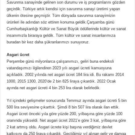
Savunma sanayinde gelinen son durumu ve iş programlarını gözden
geçirdik. Türkiye artık kendisi için savunma sanayi üretimi yapan
ülkenin ötesine geçmiştir. Tüm dünyada savunma sanayimizin
ürünleri ile adından söz ettiren konuma geldik.Çarşamba günü
Cumhurbaşkanlığı Kültür ve Sanat Büyük ödüllerinde kültür ve sanat
insanımızla biraraya geldik. Tüm kültür ve sanat insanlarımıza
buradan bir kez daha şükranlarımızı sunuyoruz.
Asgari ücret
Perşembe günü milyonlarca çalışanımızı, geliri buna endeksli
vatandaşımızı ilgilendiren 2023 yılı asgari ücreti kamuoyuna
açıkladık. 2002 yılında net asgari ücret 184 lira idi. Bu rakamı 2014
1000, 2015 1300, 2020’de 2 bin 825 liraya çıkardık. 2022 Ocak
ayında net asgari ücreti 4 bin 253 lira olarak belirledik.
Yıl içindeki gelişmeler sonucunda Temmuz ayında asgari ücreti 5 bin
500 lira seviyesine çıkarttık. Şimdi 8 bin 507 lira olarak ilan ettik.
Asgari ücret önceki yıla göre yüzde 200, yılbaşına göre yüzde 100
oranında yükseldi. Net asgari ücret 2021’e göre 3 kat, yılbaşına göre
2 kat artmış oldu. Asgari ücrete kişi başına verdiğimiz devlet
katkısını da 250 liraya çıkardık. Geçtiğimiz yıl alınan gelir ve damga