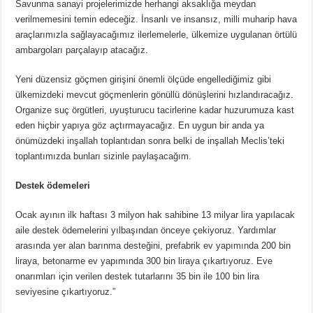
Savunma sanayi projelerimizde herhangi aksaklığa meydan
verilmemesini temin edeceğiz. İnsanlı ve insansız, milli muharip hava
araçlarımızla sağlayacağımız ilerlemelerle, ülkemize uygulanan örtülü
ambargoları parçalayıp atacağız.
Yeni düzensiz göçmen girişini önemli ölçüde engellediğimiz gibi
ülkemizdeki mevcut göçmenlerin gönüllü dönüşlerini hızlandıracağız.
Organize suç örgütleri, uyuşturucu tacirlerine kadar huzurumuza kast
eden hiçbir yapıya göz açtırmayacağız. En uygun bir anda ya
önümüzdeki inşallah toplantıdan sonra belki de inşallah Meclis’teki
toplantımızda bunları sizinle paylaşacağım.
Destek ödemeleri
Ocak ayının ilk haftası 3 milyon hak sahibine 13 milyar lira yapılacak
aile destek ödemelerini yılbaşından önceye çekiyoruz. Yardımlar
arasında yer alan barınma desteğini, prefabrik ev yapımında 200 bin
liraya, betonarme ev yapımında 300 bin liraya çıkartıyoruz. Eve
onarımları için verilen destek tutarlarını 35 bin ile 100 bin lira
seviyesine çıkartıyoruz.”