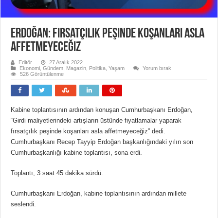
Erdoğan: Fırsatçılık peşinde koşanları asla
affetmeyeceğiz
Editör
27 Aralık 2022
Ekonomi
,
Gündem
,
Magazin
,
Politika
,
Yaşam
Yorum bırak
526 Görüntülenme
Kabine toplantısının ardından konuşan Cumhurbaşkanı Erdoğan,
“Girdi maliyetlerindeki artışların üstünde fiyatlamalar yaparak
fırsatçılık peşinde koşanları asla affetmeyeceğiz” dedi.
Cumhurbaşkanı Recep Tayyip Erdoğan başkanlığındaki yılın son
Cumhurbaşkanlığı kabine toplantısı, sona erdi.
Toplantı, 3 saat 45 dakika sürdü.
Cumhurbaşkanı Erdoğan, kabine toplantısının ardından millete
seslendi.