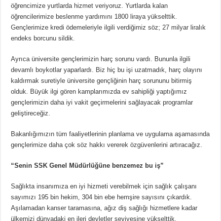
öğrencimize yurtlarda hizmet veriyoruz. Yurtlarda kalan
öğrencilerimize beslenme yardımını 1800 liraya yükselttik.
Gençlerimize kredi ödemeleriyle ilgili verdiğimiz söz; 27 milyar liralık
endeks borcunu sildik.
Ayrıca üniversite gençlerimizin harç sorunu vardı. Bununla ilgili
devamlı boykotlar yaparlardı. Biz hiç bu işi uzatmadık, harç olayını
kaldırmak suretiyle üniversite gençliğinin harç sorununu bitirmiş
olduk. Büyük ilgi gören kamplarımızda ev sahipliği yaptığımız
gençlerimizin daha iyi vakit geçirmelerini sağlayacak programlar
geliştireceğiz.
Bakanlığımızın tüm faaliyetlerinin planlama ve uygulama aşamasında
gençlerimize daha çok söz hakkı vererek özgüvenlerini artıracağız.
“Senin SSK Genel Müdürlüğüne benzemez bu iş”
Sağlıkta insanımıza en iyi hizmeti verebilmek için sağlık çalışanı
sayımızı 195 bin hekim, 304 bin ebe hemşire sayısını çıkardık.
Aşılamadan kanser taramasına, ağız diş sağlığı hizmetlere kadar
ülkemizi dünyadaki en ileri devletler seviyesine yükselttik.