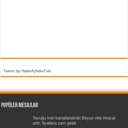
Tweets by HaberAybukeTurk
Popüler Mesajlar
Tavuğu İran kanatlandırdı! Beyaz ette ihracat
arttı, fiyatlara zam geldi