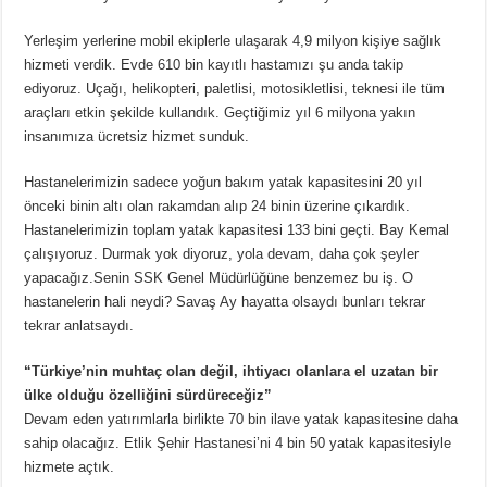
Yerleşim yerlerine mobil ekiplerle ulaşarak 4,9 milyon kişiye sağlık
hizmeti verdik. Evde 610 bin kayıtlı hastamızı şu anda takip
ediyoruz. Uçağı, helikopteri, paletlisi, motosikletlisi, teknesi ile tüm
araçları etkin şekilde kullandık. Geçtiğimiz yıl 6 milyona yakın
insanımıza ücretsiz hizmet sunduk.
Hastanelerimizin sadece yoğun bakım yatak kapasitesini 20 yıl
önceki binin altı olan rakamdan alıp 24 binin üzerine çıkardık.
Hastanelerimizin toplam yatak kapasitesi 133 bini geçti. Bay Kemal
çalışıyoruz. Durmak yok diyoruz, yola devam, daha çok şeyler
yapacağız.Senin SSK Genel Müdürlüğüne benzemez bu iş. O
hastanelerin hali neydi? Savaş Ay hayatta olsaydı bunları tekrar
tekrar anlatsaydı.
“Türkiye’nin muhtaç olan değil, ihtiyacı olanlara el uzatan bir
ülke olduğu özelliğini sürdüreceğiz”
Devam eden yatırımlarla birlikte 70 bin ilave yatak kapasitesine daha
sahip olacağız. Etlik Şehir Hastanesi’ni 4 bin 50 yatak kapasitesiyle
hizmete açtık.