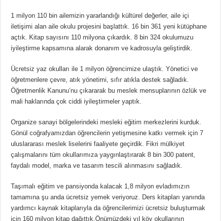
1 milyon 110 bin ailemizin yararlandığı kültürel değerler, aile içi
iletişimi alan aile okulu projesini başlattık. 16 bin 361 yeni kütüphane
açtık. Kitap sayısını 110 milyona çıkardık. 8 bin 324 okulumuzu
iyileştirme kapsamına alarak donanım ve kadrosuyla geliştirdik.
Ücretsiz yaz okulları ile 1 milyon öğrencimize ulaştık. Yönetici ve
öğretmenlere çevre, atık yönetimi, sıfır atıkla destek sağladık.
Öğretmenlik Kanunu’nu çıkararak bu meslek mensuplarının özlük ve
mali haklarında çok ciddi iyileştirmeler yaptık.
Organize sanayi bölgelerindeki mesleki eğitim merkezlerini kurduk.
Gönül coğrafyamızdan öğrencilerin yetişmesine katkı vermek için 7
uluslararası meslek liselerini faaliyete geçirdik. Fikri mülkiyet
çalışmalarını tüm okullarımıza yaygınlaştırarak 8 bin 300 patent,
faydalı model, marka ve tasarım tescili alınmasını sağladık.
Taşımalı eğitim ve pansiyonda kalacak 1,8 milyon evladımızın
tamamına şu anda ücretsiz yemek veriyoruz. Ders kitapları yanında
yardımcı kaynak kitaplarıyla da öğrencilerimizi ücretsiz buluşturmak
için 160 milyon kitap dağıttık.Önümüzdeki yıl köy okullarının