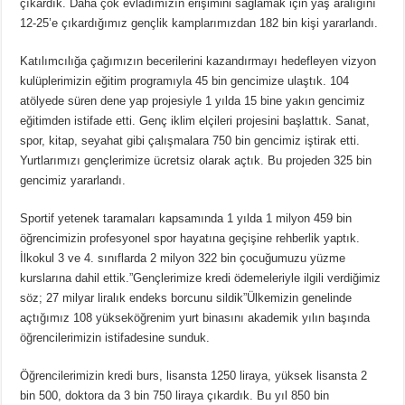
çıkardık. Daha çok evladımızın erişimini sağlamak için yaş aralığını
12-25’e çıkardığımız gençlik kamplarımızdan 182 bin kişi yararlandı.
Katılımcılığa çağımızın becerilerini kazandırmayı hedefleyen vizyon
kulüplerimizin eğitim programıyla 45 bin gencimize ulaştık. 104
atölyede süren dene yap projesiyle 1 yılda 15 bine yakın gencimiz
eğitimden istifade etti. Genç iklim elçileri projesini başlattık. Sanat,
spor, kitap, seyahat gibi çalışmalara 750 bin gencimiz iştirak etti.
Yurtlarımızı gençlerimize ücretsiz olarak açtık. Bu projeden 325 bin
gencimiz yararlandı.
Sportif yetenek taramaları kapsamında 1 yılda 1 milyon 459 bin
öğrencimizin profesyonel spor hayatına geçişine rehberlik yaptık.
İlkokul 3 ve 4. sınıflarda 2 milyon 322 bin çocuğumuzu yüzme
kurslarına dahil ettik.”Gençlerimize kredi ödemeleriyle ilgili verdiğimiz
söz; 27 milyar liralık endeks borcunu sildik”Ülkemizin genelinde
açtığımız 108 yükseköğrenim yurt binasını akademik yılın başında
öğrencilerimizin istifadesine sunduk.
Öğrencilerimizin kredi burs, lisansta 1250 liraya, yüksek lisansta 2
bin 500, doktora da 3 bin 750 liraya çıkardık. Bu yıl 850 bin