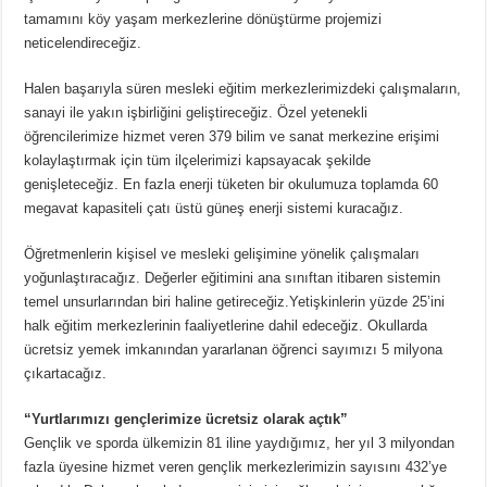
tamamını köy yaşam merkezlerine dönüştürme projemizi
neticelendireceğiz.
Halen başarıyla süren mesleki eğitim merkezlerimizdeki çalışmaların,
sanayi ile yakın işbirliğini geliştireceğiz. Özel yetenekli
öğrencilerimize hizmet veren 379 bilim ve sanat merkezine erişimi
kolaylaştırmak için tüm ilçelerimizi kapsayacak şekilde
genişleteceğiz. En fazla enerji tüketen bir okulumuza toplamda 60
megavat kapasiteli çatı üstü güneş enerji sistemi kuracağız.
Öğretmenlerin kişisel ve mesleki gelişimine yönelik çalışmaları
yoğunlaştıracağız. Değerler eğitimini ana sınıftan itibaren sistemin
temel unsurlarından biri haline getireceğiz.Yetişkinlerin yüzde 25’ini
halk eğitim merkezlerinin faaliyetlerine dahil edeceğiz. Okullarda
ücretsiz yemek imkanından yararlanan öğrenci sayımızı 5 milyona
çıkartacağız.
“Yurtlarımızı gençlerimize ücretsiz olarak açtık”
Gençlik ve sporda ülkemizin 81 iline yaydığımız, her yıl 3 milyondan
fazla üyesine hizmet veren gençlik merkezlerimizin sayısını 432’ye