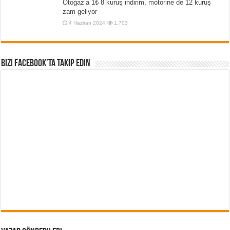
Otogaz’a 1₺ 8 kuruş indirim, motorine de 12 kuruş
zam geliyor
4 Haziran 2024
1,703
Bizi Facebook’ta Takip Edin