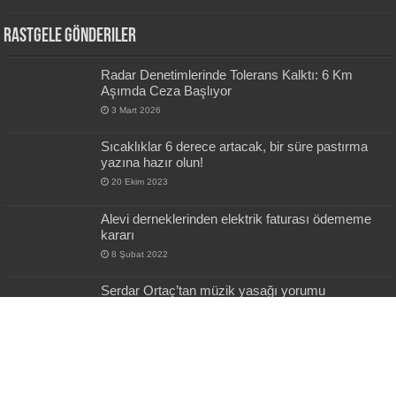
Rastgele Gönderiler
Radar Denetimlerinde Tolerans Kalktı: 6 Km
Aşımda Ceza Başlıyor
3 Mart 2026
Sıcaklıklar 6 derece artacak, bir süre pastırma
yazına hazır olun!
20 Ekim 2023
Alevi derneklerinden elektrik faturası ödememe
kararı
8 Şubat 2022
Serdar Ortaç’tan müzik yasağı yorumu
2 Temmuz 2022
Tele 1’in spikeri Burçin Atılgan tesettürlü kadınları
hedef aldı