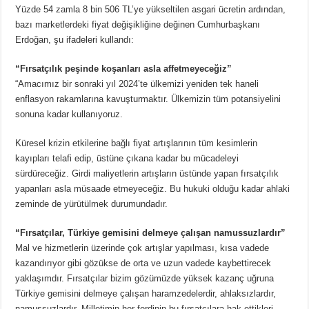
Yüzde 54 zamla 8 bin 506 TL’ye yükseltilen asgari ücretin ardından,
bazı marketlerdeki fiyat değişikliğine değinen Cumhurbaşkanı
Erdoğan, şu ifadeleri kullandı:
“Fırsatçılık peşinde koşanları asla affetmeyeceğiz”
“Amacımız bir sonraki yıl 2024’te ülkemizi yeniden tek haneli
enflasyon rakamlarına kavuşturmaktır. Ülkemizin tüm potansiyelini
sonuna kadar kullanıyoruz.
Küresel krizin etkilerine bağlı fiyat artışlarının tüm kesimlerin
kayıpları telafi edip, üstüne çıkana kadar bu mücadeleyi
sürdüreceğiz. Girdi maliyetlerin artışların üstünde yapan fırsatçılık
yapanları asla müsaade etmeyeceğiz. Bu hukuki olduğu kadar ahlaki
zeminde de yürütülmek durumundadır.
“Fırsatçılar, Türkiye gemisini delmeye çalışan namussuzlardır”
Mal ve hizmetlerin üzerinde çok artışlar yapılması, kısa vadede
kazandırıyor gibi gözükse de orta ve uzun vadede kaybettirecek
yaklaşımdır. Fırsatçılar bizim gözümüzde yüksek kazanç uğruna
Türkiye gemisini delmeye çalışan haramzedelerdir, ahlaksızlardır,
namussuzlardır. Milletimin her ferdinin bu fırsatçılara hak ettikleri