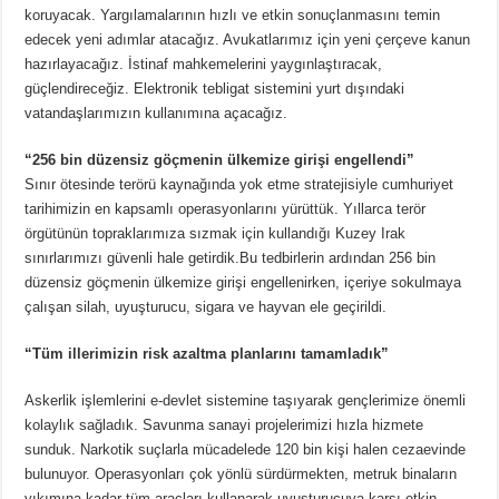
koruyacak. Yargılamalarının hızlı ve etkin sonuçlanmasını temin
edecek yeni adımlar atacağız. Avukatlarımız için yeni çerçeve kanun
hazırlayacağız. İstinaf mahkemelerini yaygınlaştıracak,
güçlendireceğiz. Elektronik tebligat sistemini yurt dışındaki
vatandaşlarımızın kullanımına açacağız.
“256 bin düzensiz göçmenin ülkemize girişi engellendi”
Sınır ötesinde terörü kaynağında yok etme stratejisiyle cumhuriyet
tarihimizin en kapsamlı operasyonlarını yürüttük. Yıllarca terör
örgütünün topraklarımıza sızmak için kullandığı Kuzey Irak
sınırlarımızı güvenli hale getirdik.Bu tedbirlerin ardından 256 bin
düzensiz göçmenin ülkemize girişi engellenirken, içeriye sokulmaya
çalışan silah, uyuşturucu, sigara ve hayvan ele geçirildi.
“Tüm illerimizin risk azaltma planlarını tamamladık”
Askerlik işlemlerini e-devlet sistemine taşıyarak gençlerimize önemli
kolaylık sağladık. Savunma sanayi projelerimizi hızla hizmete
sunduk. Narkotik suçlarla mücadelede 120 bin kişi halen cezaevinde
bulunuyor. Operasyonları çok yönlü sürdürmekten, metruk binaların
yıkımına kadar tüm araçları kullanarak uyuşturucuya karşı etkin