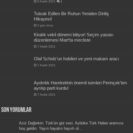
9 Aralık 2021
1
Tutsak Edilen Bir Ruhun Yeniden Diriliş
Hikayesi!
3 gün önce
Kiralık vekil dönemi bitiyor! Seçim yasası
düzenlemesi Mart’ta mecliste
7 Aralık 2021
Olaf Scholz’un hobileri ve yeni makam aracı
7 Aralık 2021
Aydınlık Hareketinin önemli isimleri Perinçek’ten
ayrılıp parti kurdu!
7 Aralık 2021
Son Yorumlar
Aziz Dağtekin: Türk'ün gür sesi. Aybüke Türk Haber aramıza
hoş geldin. Yayın hayatın hayırlı ol...