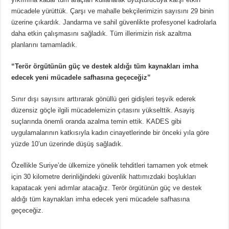
mücadele yürüttük. Çarşı ve mahalle bekçilerimizin sayısını 29 binin
üzerine çıkardık. Jandarma ve sahil güvenlikte profesyonel kadrolarla
daha etkin çalışmasını sağladık. Tüm illerimizin risk azaltma
planlarını tamamladık.
“Terör örgütünün güç ve destek aldığı tüm kaynakları imha
edecek yeni mücadele safhasına geçeceğiz”
Sınır dışı sayısını arttırarak gönüllü geri gidişleri teşvik ederek
düzensiz göçle ilgili mücadelemizin çıtasını yükselttik. Asayiş
suçlarında önemli oranda azalma temin ettik. KADES gibi
uygulamalarının katkısıyla kadın cinayetlerinde bir önceki yıla göre
yüzde 10’un üzerinde düşüş sağladık.
Özellikle Suriye’de ülkemize yönelik tehditleri tamamen yok etmek
için 30 kilometre derinliğindeki güvenlik hattımızdaki boşlukları
kapatacak yeni adımlar atacağız. Terör örgütünün güç ve destek
aldığı tüm kaynakları imha edecek yeni mücadele safhasına
geçeceğiz.