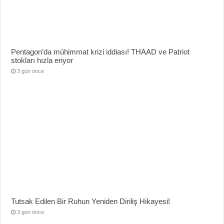
Pentagon’da mühimmat krizi iddiası! THAAD ve Patriot
stokları hızla eriyor
3 gün önce
Tutsak Edilen Bir Ruhun Yeniden Diriliş Hikayesi!
3 gün önce