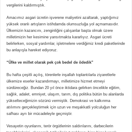
vergilerini kaldırmıştık.
Amacımız asgari ücretin işverene maliyetini azaltarak, yaptığımız
yüksek oranlı artışların istihdamda olumsuzluğa yol açmamasıdır.
Ülkemizin kazancını, zenginliğini çalışanlar başta olmak üzere
milletimizin her kesimine yansıtmakta kararlıyız. Asgari ücreti
belirlerken, sosyal yardımlar, işletmelere verdiğimiz kredi paketlerinde
bu anlayışla hareket ediyoruz.
“Ülke ve millet olarak pek çok bedel de ödedik”
Bu hafta çeşitli açılış, törenlerle inşallah toplantılarla ziyaretlerle
ülkemize eserler kazandırmayı, milletimize hizmet etmeyi
sürdüreceğiz. Bundan 20 yıl önce iktidara gelirken öncelikle eğitim,
sağlık, adalet, emniyet, ulaşım, tarım, dış politika bütün bu alanlarda
yükselteceğimizin sözünü vermiştik. Demokrasi ve kalkınma
atılımını gerçekleştirmek için uzun ve meşakkatli yolculuğun her
safhası ayrı bir mücadeleyle geçmiştir.
Vesayetin oyunlarını, terör örgütlerinin saldırılarını, darbecilerin