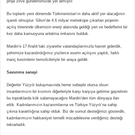
proje zirve gündemimizde yer almıştır.
Bu toplantı yeni dönemde Türkmenistan’ın daha aktif yer alacağının
işareti olmuştur. Silivri’de 4.6 milyar metreküpe çıkartan projenin
açılış töreninde ülkemizin enerji alanında geldiği yeri ve hedeflerini bir
kez daha kamuoyuna anlatma imkanını bulduk.
Mardin’e 17 Aralık’taki ziyarette vatandaşlarımızla hasret giderdik,
şehrimize kazandırdığımız yüzlerce eserin açılışını yaptık, farklı
inanç kesimlerin temsilcileriyle bir araya geldik.
Savunma sanayi
Değerler Yüzyılı buluşmasında herne sebeple olursa olsun
insanlarımızın bir kısmını diğerleriyle karşı karşıya getirme gayretinin
bu topraklarda kök salamayacağını Mardin’den tüm dünyaya ilan
ettik. Kadınlarımızın kazanımlarına ve Türkiye Yüzyılı’na sahip
çıkma kararlılığına sahip olduk. Biz de somut desteğimizi gösterdik,
kadınlarımızın hakkaniyet temelli mücadelesine verdiğimiz desteği
tekrarladık.