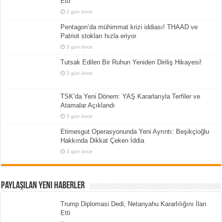
Etti
2 gün önce
Pentagon’da mühimmat krizi iddiası! THAAD ve
Patriot stokları hızla eriyor
3 gün önce
Tutsak Edilen Bir Ruhun Yeniden Diriliş Hikayesi!
3 gün önce
TSK’da Yeni Dönem: YAŞ Kararlarıyla Terfiler ve
Atamalar Açıklandı
3 gün önce
Etimesgut Operasyonunda Yeni Ayrıntı: Beşikçioğlu
Hakkında Dikkat Çeken İddia
3 gün önce
Paylaşılan Yeni Haberler
Trump Diplomasi Dedi, Netanyahu Kararlılığını İlan
Etti