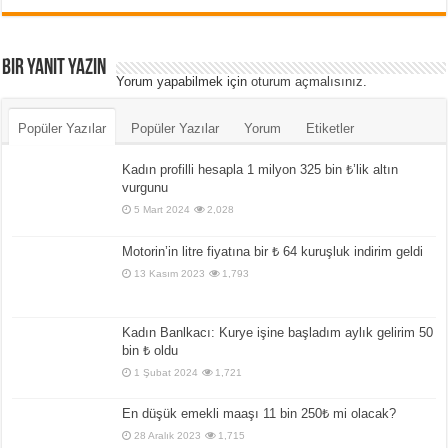
Bir yanıt yazın
Yorum yapabilmek için
oturum açmalısınız
.
Popüler Yazılar
Popüler Yazılar
Yorum
Etiketler
Kadın profilli hesapla 1 milyon 325 bin ₺’lik altın
vurgunu
5 Mart 2024
2,028
Motorin’in litre fiyatına bir ₺ 64 kuruşluk indirim geldi
13 Kasım 2023
1,793
Kadın Banlkacı: Kurye işine başladım aylık gelirim 50
bin ₺ oldu
1 Şubat 2024
1,721
En düşük emekli maaşı 11 bin 250₺ mi olacak?
28 Aralık 2023
1,715