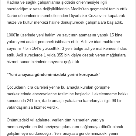
Kadına ve sağlık çalışanlarına şiddetin önlenmesiyle ilgili
hazırladığımız yasa değişikliklerinin Meclis’ten geçmesini temin ettik.
Darbe dönemlerinin sembollerinden Diyarbakır Cezaevi’ni kapatarak
müze ve kültür merkezi haline dönüştürecek çalışmalara başladık.
1000’in üzerinde yeni hakim ve savcının atamasını yaptık.15 bine
yakın yeni adalet personeli istihdam ettik. Adli ve idari mahkeme
sayısını 7 bin 164’e yükselttik. 3 yeni bölge adliye mahkemesi ihdas
ettik. Adli süreçlerde 1 yılda 355 bin kişiye destek veren mağdurlara
hizmet sunan birimlerin sayısını çoğalttık.
“Yeni anayasa gündemimizdeki yerini koruyacak”
Çocukların icra daireleri yerine bu amaçla kurulan görüşme
merkezlerinde ebeveynlerine teslimine başladık. Lekelenmeme hakkı
konusunda 241 bin, ifade amaçlı yakalama kararlarıyla ilgili 98 bin
vatandaşımıza hizmet verdik.
Önümüzdeki yıl adalette, verilen tüm hizmetleri yargıya
memnuniyetin en üst seviyeye çıkmasını sağlamaya dönük olarak
geliştirmeye sürdüreceğiz. Yeni anayasa gündemimizdeki yerini