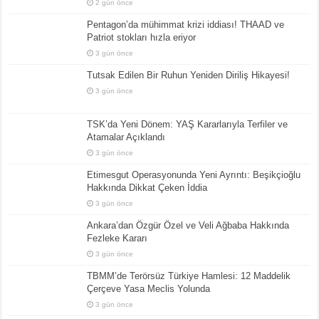
2 gün önce
Pentagon’da mühimmat krizi iddiası! THAAD ve
Patriot stokları hızla eriyor
3 gün önce
Tutsak Edilen Bir Ruhun Yeniden Diriliş Hikayesi!
3 gün önce
TSK’da Yeni Dönem: YAŞ Kararlarıyla Terfiler ve
Atamalar Açıklandı
3 gün önce
Etimesgut Operasyonunda Yeni Ayrıntı: Beşikçioğlu
Hakkında Dikkat Çeken İddia
3 gün önce
Ankara’dan Özgür Özel ve Veli Ağbaba Hakkında
Fezleke Kararı
3 gün önce
TBMM’de Terörsüz Türkiye Hamlesi: 12 Maddelik
Çerçeve Yasa Meclis Yolunda
3 gün önce