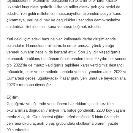
teşebbüslerini, ekonomik tetikçilerin tuzaklarını birer birer kırarak
ülkemizi bugünlere getirdik. Ülke ve millet olarak pek çok bedel de
ödedik. Yeri geldi milletimizin hassasiyetleri üzerinden sosyal kaos
çıkarmaya, yeri geldi hak ve özgürlükler üzerinden demokrasimize
saldırdılar. Şehirlerimizi kana ve ateşe boğmak istediler.
Yeri geldi içimizdeki bazı hainleri kullanarak darbe girişimlerinde
bulundular. Hamdolsun milletimizle omuz omuza, yürek yüreğe
vererek bunların hepsini de bertaraf ettik. Son 1 yıldır yaşadığımız
ekonomik türbülans bu sürecin örneklerinden biridir.20 yılın her senesi
gibi 2022’de de maruz kaldığımız tepkilere karşı verdiğimiz destancı
mücadele, eser ve hizmetlerle tarihteki yerimizi yeniden aldık. 2022’yi
Cumartesi gecesi uğurlayacak Pazar günü yeni umut ve heyecanlarla
2023’e merhaba diyeceğiz.
Eğitim
Geçtiğimiz yıl eğitimde yeni dönem hazırlıkları için ilk kez tüm
okullarımıza doğrudan 7 milyar lira bütçe gönderdik. 2200 köy yaşam
merkezi açtık. Okul öncesi eğitim seferberliğinde 6 binin üzerinde
yeni ana okulu açarak 5 yaş grubundaki okullaşma oranını yüzde
99’a çıkardık.