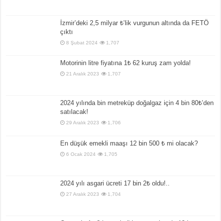
İzmir’deki 2,5 milyar ₺’lik vurgunun altında da FETÖ
çıktı
8 Şubat 2024
1,707
Motorinin litre fiyatına 1₺ 62 kuruş zam yolda!
21 Aralık 2023
1,707
2024 yılında bin metreküp doğalgaz için 4 bin 80₺’den
satılacak!
29 Aralık 2023
1,706
En düşük emekli maaşı 12 bin 500 ₺ mi olacak?
6 Ocak 2024
1,705
2024 yılı asgari ücreti 17 bin 2₺ oldu!..
27 Aralık 2023
1,704