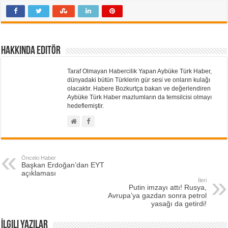
Hakkında Editör
Taraf Olmayan Habercilik Yapan Aybüke Türk Haber,
dünyadaki bütün Türklerin gür sesi ve onların kulağı
olacaktır. Habere Bozkurtça bakan ve değerlendiren
Aybüke Türk Haber mazlumların da temsilcisi olmayı
hedeflemiştir.
Önceki Haber
Başkan Erdoğan’dan EYT
açıklaması
İleri
Putin imzayı attı! Rusya,
Avrupa’ya gazdan sonra petrol
yasağı da getirdi!
İlgili Yazılar