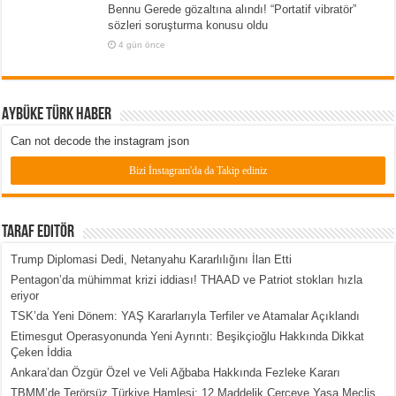
Bennu Gerede gözaltına alındı! “Portatif vibratör”
sözleri soruşturma konusu oldu
4 gün önce
Aybüke Türk Haber
Can not decode the instagram json
Bizi İnstagram'da da Takip ediniz
Taraf Editör
Trump Diplomasi Dedi, Netanyahu Kararlılığını İlan Etti
Pentagon’da mühimmat krizi iddiası! THAAD ve Patriot stokları hızla
eriyor
TSK’da Yeni Dönem: YAŞ Kararlarıyla Terfiler ve Atamalar Açıklandı
Etimesgut Operasyonunda Yeni Ayrıntı: Beşikçioğlu Hakkında Dikkat
Çeken İddia
Ankara’dan Özgür Özel ve Veli Ağbaba Hakkında Fezleke Kararı
TBMM’de Terörsüz Türkiye Hamlesi: 12 Maddelik Çerçeve Yasa Meclis