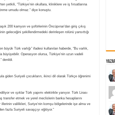
en yetkili, “Türkiye’nin okullara, kliniklere ve iş fırsatlarına
 dönme umudu olmaz.” diye konuştu.
laşık 200 kamyon ve şoförlerinin Öncüpınar’dan giriş çıkış
inin geleceğini şekillendirmedeki derinleşen rolünü yansıttığı
n büyük Türk varlığı” ifadesi kullanılan haberde, “Bu varlık,
a büyüyebilir. Operasyon olursa, Türkiye’nin uzun vadeli
” denildi.
Yazar
la giden Suriyeli çocukların, ikinci dil olarak Türkçe öğrenimi
iliyor ve ışıklar Türk yapımı elektrikle yanıyor. Türk Lirası
aş transfer etmek ve yerel meclislerin banka hesaplarını
 illerinin valilikleri, Suriye’nin komşu bölgelerinde işe alma ve
en fazla Suriyeli savaşçıyı eğitiyor.”