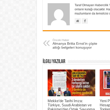
Taraf Olmayan Habercilik 
onların kulağı olacaktır.
mazlumların da temsilcisi o
Önceki Haber
Almanya Britta Ernst’in çöpte
attığı belgeleri konuşuyor
İlgili Yazılar
Mekke’de Tarihi İmza:
Yeni P
Türkiye, Suudi Arabistan ve
Hesap
Pakistan’dan Ortak Savunma
Topla