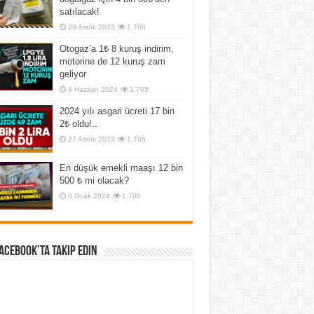
satılacak!
29 Aralık 2023
1,706
Otogaz’a 1₺ 8 kuruş indirim,
motorine de 12 kuruş zam
geliyor
4 Haziran 2024
1,705
2024 yılı asgari ücreti 17 bin
2₺ oldu!..
27 Aralık 2023
1,705
En düşük emekli maaşı 12 bin
500 ₺ mi olacak?
6 Ocak 2024
1,705
Facebook’ta Takip Edin