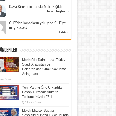
Dava Kimsenin Tapulu Malı Değildir!
Aziz Dağtekin
CHP’den kopanların yolu yine CHP’ye
mi çıkacak?
Editör
Gönderiler
Mekke’de Tarihi İmza: Türkiye,
Suudi Arabistan ve
Pakistan’dan Ortak Savunma
Anlaşması
saat önce
Yeni Parti’yi Öne Çıkardılar,
Hesap Tutmadı: Anketin
Toplamı Yüzde 97,1
22 saat önce
Melek Mızrak Subaşı
Sessizliğini Bozdu: Çocuğumla