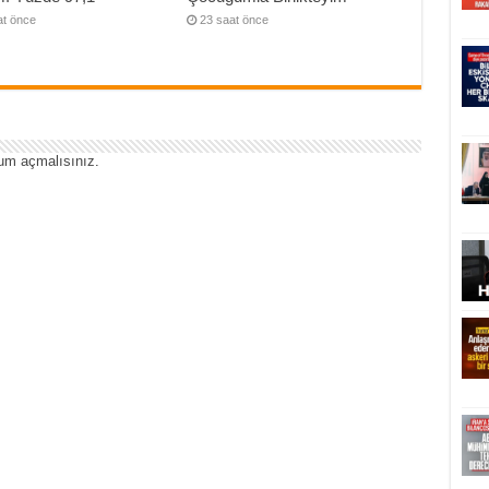
at önce
23 saat önce
um açmalısınız
.