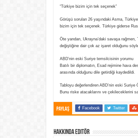
“Türkiye bizim için tek seçenek”
Görüşü sorulan 26 yaşındaki Asma, Türkiye’
bizim için tek seçenek. Türkiye giderse Rusya
Öte yandan, Ukrayna’daki savaşa rağmen, Tür
değiştiğine dair çok az işaret olduğunu söyle
ABD’nin eski Suriye temsilcisinin yorumu
Batılı bir diplomatın, Esad rejimine hava des
arasında olduğunu dile getirdiği kaydedildi.
Tabloyu değerlendiren ABD’nin eski Suriye Ö
Bunu riske atacaklarını ve çekileceklerini s
Facebook
Twitter
Paylaş
Hakkında Editör