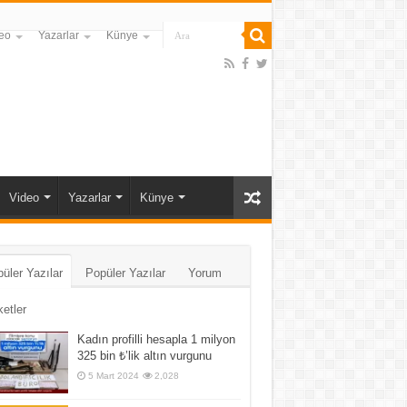
eo
Yazarlar
Künye
Video
Yazarlar
Künye
üler Yazılar
Popüler Yazılar
Yorum
ketler
Kadın profilli hesapla 1 milyon
325 bin ₺’lik altın vurgunu
5 Mart 2024
2,028