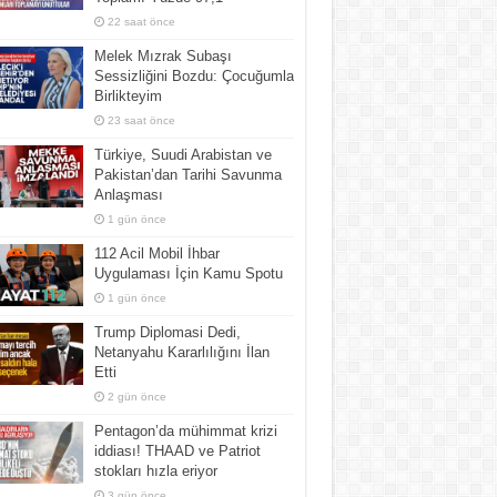
22 saat önce
Melek Mızrak Subaşı
Sessizliğini Bozdu: Çocuğumla
Birlikteyim
23 saat önce
Türkiye, Suudi Arabistan ve
Pakistan’dan Tarihi Savunma
Anlaşması
1 gün önce
112 Acil Mobil İhbar
Uygulaması İçin Kamu Spotu
1 gün önce
Trump Diplomasi Dedi,
Netanyahu Kararlılığını İlan
Etti
2 gün önce
Pentagon’da mühimmat krizi
iddiası! THAAD ve Patriot
stokları hızla eriyor
3 gün önce