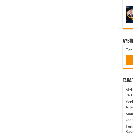
Aybü
Can 
Taraf
Mekk
ve 
Yeni
Anke
Mele
Çocu
Türk
Sav