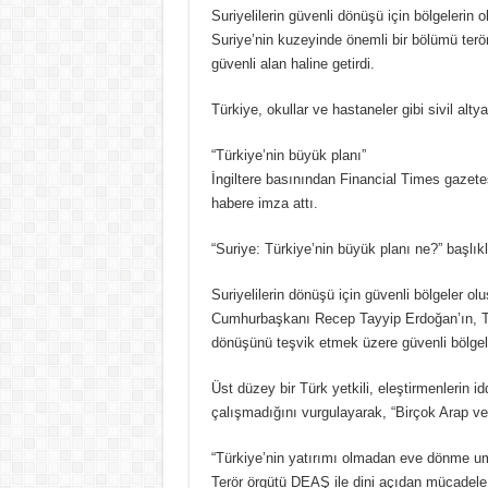
Suriyelilerin güvenli dönüşü için bölgelerin ol
Suriye’nin kuzeyinde önemli bir bölümü teröris
güvenli alan haline getirdi.
Türkiye, okullar ve hastaneler gibi sivil altya
“Türkiye’nin büyük planı”
İngiltere basınından Financial Times gazetesi
habere imza attı.
“Suriye: Türkiye’nin büyük planı ne?” başlıklı
Suriyelilerin dönüşü için güvenli bölgeler olu
Cumhurbaşkanı Recep Tayyip Erdoğan’ın, Türk
dönüşünü teşvik etmek üzere güvenli bölgele
Üst düzey bir Türk yetkili, eleştirmenlerin i
çalışmadığını vurgulayarak, “Birçok Arap ve 
“Türkiye’nin yatırımı olmadan eve dönme 
Terör örgütü DEAŞ ile dini açıdan mücadele 