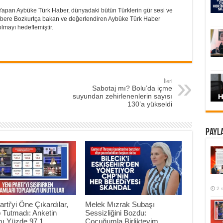
Yapan Aybüke Türk Haber, dünyadaki bütün Türklerin gür sesi ve
 Habere Bozkurtça bakan ve değerlendiren Aybüke Türk Haber
lmayı hedeflemiştir.
İleri
Sabotaj mı? Bolu’da içme
suyundan zehirlenenlerin sayısı
130’a yükseldi
Payla
2 
arti’yi Öne Çıkardılar,
Melek Mızrak Subaşı
 Tutmadı: Anketin
Sessizliğini Bozdu:
mı Yüzde 97,1
Çocuğumla Birlikteyim