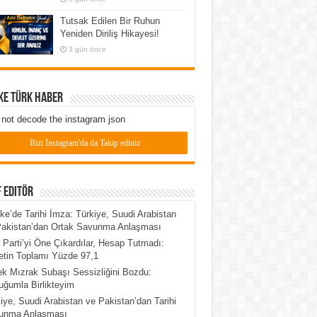
Tutsak Edilen Bir Ruhun
Yeniden Diriliş Hikayesi!
3 gün önce
ke Türk Haber
not decode the instagram json
Bizi İnstagram'da da Takip ediniz
 Editör
e’de Tarihi İmza: Türkiye, Suudi Arabistan
Pakistan’dan Ortak Savunma Anlaşması
 Parti’yi Öne Çıkardılar, Hesap Tutmadı:
tin Toplamı Yüzde 97,1
k Mızrak Subaşı Sessizliğini Bozdu:
ğumla Birlikteyim
iye, Suudi Arabistan ve Pakistan’dan Tarihi
unma Anlaşması