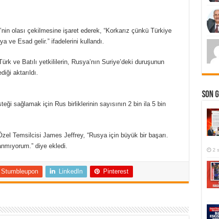
nin olası çekilmesine işaret ederek, “Korkarız çünkü Türkiye
 ve Esad gelir.” ifadelerini kullandı.
k ve Batılı yetkililerin, Rusya’nın Suriye’deki duruşunun
diği aktarıldı.
Son 
teği sağlamak için Rus birliklerinin sayısının 2 bin ila 5 bin
zel Temsilcisi James Jeffrey, “Rusya için büyük bir başarı.
anmıyorum.” diye ekledi.
2 
Stumbleupon
LinkedIn
Pinterest