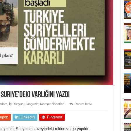
 Suriye’deki varlığını yazdı
ndem
,
İş Dünyası
,
Magazin
,
Manşet Haberleri
Yorum bırak
upon
LinkedIn
Pinterest
rkiye’nin, Suriye’nin kuzeyindeki rolüne vurgu yapıldı.