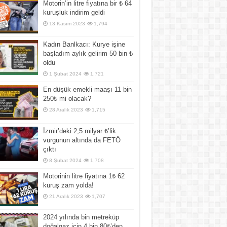
Motorin’in litre fiyatına bir ₺ 64
kuruşluk indirim geldi
13 Kasım 2023
1,794
Kadın Banlkacı: Kurye işine
başladım aylık gelirim 50 bin ₺
oldu
1 Şubat 2024
1,721
En düşük emekli maaşı 11 bin
250₺ mi olacak?
28 Aralık 2023
1,715
İzmir’deki 2,5 milyar ₺’lik
vurgunun altında da FETÖ
çıktı
8 Şubat 2024
1,708
Motorinin litre fiyatına 1₺ 62
kuruş zam yolda!
21 Aralık 2023
1,707
2024 yılında bin metreküp
doğalgaz için 4 bin 80₺’den