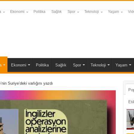
a
Ekonomi
Politika
Sağlık
Spor
Teknoloji
Yaşam
Vid
a
Ekonomi
Politika
Sağlık
Spor
Teknoloji
Yaşam
’nin Suriye’deki varlığını yazdı
Pop
Eti