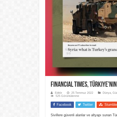
Financial Times, Türkiye’nin
Editör
25 Temmuz 2022
Dünya
,
Gü
525 Görüntülenme
Facebook
Twitter
Stumble
Sivillere güvenli alanlar ve altyapı sunan Tü