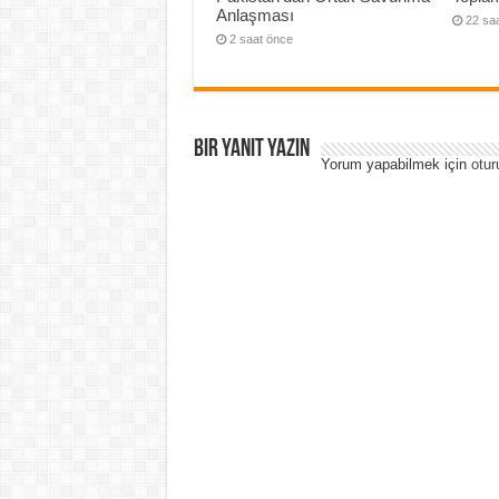
Anlaşması
22 sa
2 saat önce
Bir yanıt yazın
Yorum yapabilmek için
otur