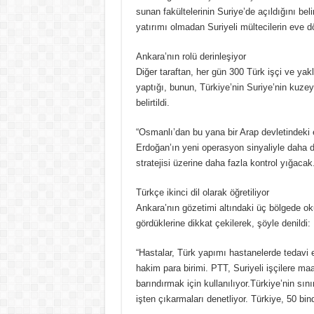
sunan fakültelerinin Suriye’de açıldığını belirt
yatırımı olmadan Suriyeli mültecilerin eve
Ankara’nın rolü derinleşiyor
Diğer taraftan, her gün 300 Türk işçi ve yak
yaptığı, bunun, Türkiye’nin Suriye’nin kuzey
belirtildi.
“Osmanlı’dan bu yana bir Arap devletindeki e
Erdoğan’ın yeni operasyon sinyaliyle daha d
stratejisi üzerine daha fazla kontrol yığacak.
Türkçe ikinci dil olarak öğretiliyor
Ankara’nın gözetimi altındaki üç bölgede oku
gördüklerine dikkat çekilerek, şöyle denildi:
“Hastalar, Türk yapımı hastanelerde tedavi ed
hakim para birimi. PTT, Suriyeli işçilere ma
barındırmak için kullanılıyor.Türkiye’nin sınır
işten çıkarmaları denetliyor. Türkiye, 50 bind