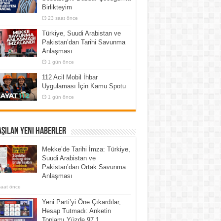
Birlikteyim
23 saat önce
Türkiye, Suudi Arabistan ve
Pakistan’dan Tarihi Savunma
Anlaşması
1 gün önce
112 Acil Mobil İhbar
Uygulaması İçin Kamu Spotu
1 gün önce
şılan Yeni Haberler
Mekke’de Tarihi İmza: Türkiye,
Suudi Arabistan ve
Pakistan’dan Ortak Savunma
Anlaşması
saat önce
Yeni Parti’yi Öne Çıkardılar,
Hesap Tutmadı: Anketin
Toplamı Yüzde 97,1