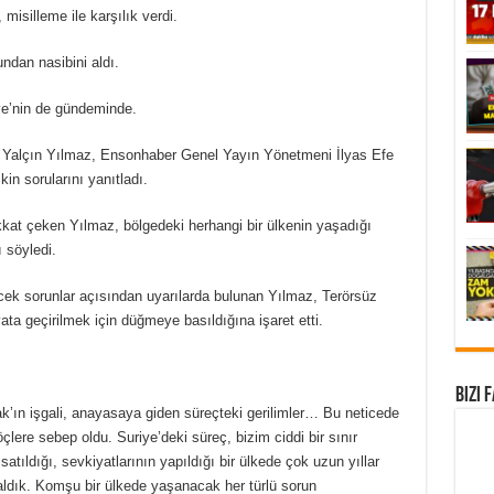
 misilleme ile karşılık verdi.
undan nasibini aldı.
ye’nin de gündeminde.
Yalçın Yılmaz, Ensonhaber Genel Yayın Yönetmeni İlyas Efe
in sorularını yanıtladı.
dikkat çeken Yılmaz, bölgedeki herhangi bir ülkenin yaşadığı
 söyledi.
ek sorunlar açısından uyarılarda bulunan Yılmaz, Terörsüz
yata geçirilmek için düğmeye basıldığına işaret etti.
Bizi 
ak’ın işgali, anayasaya giden süreçteki gerilimler… Bu neticede
öçlere sebep oldu. Suriye’deki süreç, bizim ciddi bir sınır
satıldığı, sevkiyatlarının yapıldığı bir ülkede çok uzun yıllar
aldık. Komşu bir ülkede yaşanacak her türlü sorun