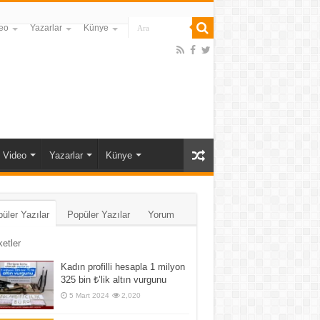
eo
Yazarlar
Künye
Video
Yazarlar
Künye
üler Yazılar
Popüler Yazılar
Yorum
ketler
Kadın profilli hesapla 1 milyon
325 bin ₺’lik altın vurgunu
5 Mart 2024
2,020