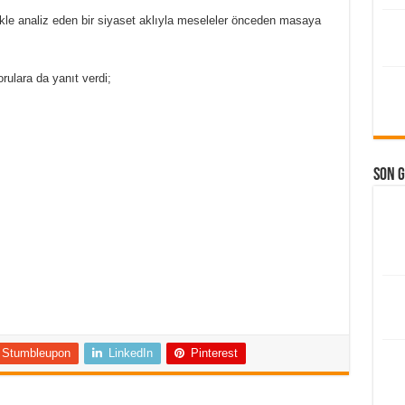
likle analiz eden bir siyaset aklıyla meseleler önceden masaya
rulara da yanıt verdi;
Son 
Stumbleupon
LinkedIn
Pinterest