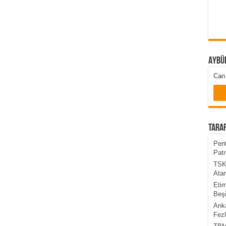
Aybü
Can 
Taraf
Pent
Patr
TSK’
Atam
Etim
Beşi
Anka
Fezl