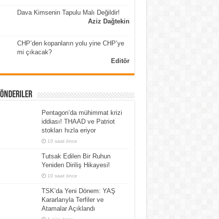
Dava Kimsenin Tapulu Malı Değildir!
Aziz Dağtekin
CHP’den kopanların yolu yine CHP’ye
mi çıkacak?
Editör
Gönderiler
Pentagon’da mühimmat krizi
iddiası! THAAD ve Patriot
stokları hızla eriyor
10 saat önce
Tutsak Edilen Bir Ruhun
Yeniden Diriliş Hikayesi!
10 saat önce
TSK’da Yeni Dönem: YAŞ
Kararlarıyla Terfiler ve
Atamalar Açıklandı