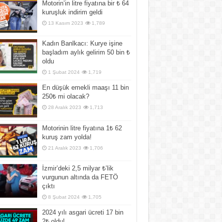
Motorin’in litre fiyatına bir ₺ 64
kuruşluk indirim geldi
13 Kasım 2023
1,789
Kadın Banlkacı: Kurye işine
başladım aylık gelirim 50 bin ₺
oldu
1 Şubat 2024
1,719
En düşük emekli maaşı 11 bin
250₺ mi olacak?
28 Aralık 2023
1,713
Motorinin litre fiyatına 1₺ 62
kuruş zam yolda!
21 Aralık 2023
1,706
İzmir’deki 2,5 milyar ₺’lik
vurgunun altında da FETÖ
çıktı
8 Şubat 2024
1,705
2024 yılı asgari ücreti 17 bin
2₺ oldu!..