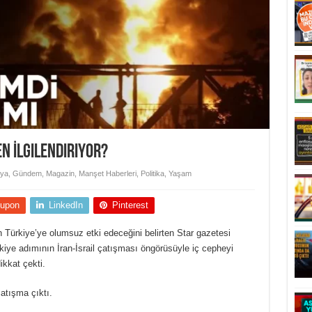
n İlgilendiriyor?
ya
,
Gündem
,
Magazin
,
Manşet Haberleri
,
Politika
,
Yaşam
upon
LinkedIn
Pinterest
Türkiye’ye olumsuz etki edeceğini belirten Star gazetesi
iye adımının İran-İsrail çatışması öngörüsüyle iç cepheyi
ikkat çekti.
atışma çıktı.