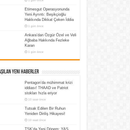
1 gün önce
Etimesgut Operasyonunda
Yeni Ayrıntı: Beşikçioğlu
Hakkında Dikkat Çeken İddia
1 gün önce
Ankara’dan Özgür Özel ve Veli
Ağbaba Hakkında Fezleke
Kararı
1 gün önce
şılan Yeni Haberler
Pentagon’da mühimmat krizi
iddiası! THAAD ve Patriot
stokları hızla eriyor
10 saat önce
Tutsak Edilen Bir Ruhun
Yeniden Diriliş Hikayesi!
10 saat önce
TSK’da Yeni Dönem: YAŞ