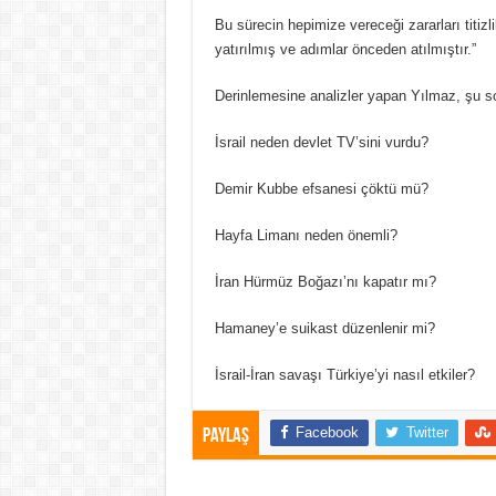
Bu sürecin hepimize vereceği zararları titiz
yatırılmış ve adımlar önceden atılmıştır.”
Derinlemesine analizler yapan Yılmaz, şu so
İsrail neden devlet TV’sini vurdu?
Demir Kubbe efsanesi çöktü mü?
Hayfa Limanı neden önemli?
İran Hürmüz Boğazı’nı kapatır mı?
Hamaney’e suikast düzenlenir mi?
İsrail-İran savaşı Türkiye’yi nasıl etkiler?
Facebook
Twitter
Paylaş