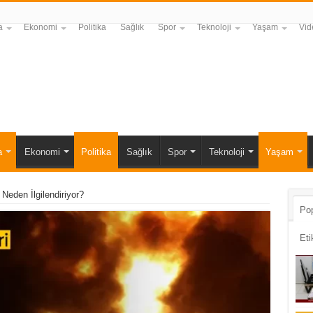
a
Ekonomi
Politika
Sağlık
Spor
Teknoloji
Yaşam
Vid
a
Ekonomi
Politika
Sağlık
Spor
Teknoloji
Yaşam
Neden İlgilendiriyor?
Pop
Eti