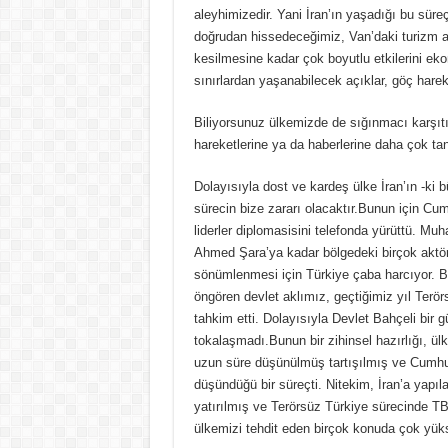
aleyhimizedir. Yani İran’ın yaşadığı bu sür
doğrudan hissedeceğimiz, Van’daki turizm ak
kesilmesine kadar çok boyutlu etkilerini ek
sınırlardan yaşanabilecek açıklar, göç hareket
Biliyorsunuz ülkemizde de sığınmacı karşıtı b
hareketlerine ya da haberlerine daha çok tanı
Dolayısıyla dost ve kardeş ülke İran’ın -ki
sürecin bize zararı olacaktır.Bunun için Cu
liderler diplomasisini telefonda yürüttü. M
Ahmed Şara’ya kadar bölgedeki birçok aktör
sönümlenmesi için Türkiye çaba harcıyor. Bu
öngören devlet aklımız, geçtiğimiz yıl Terörs
tahkim etti. Dolayısıyla Devlet Bahçeli bir 
tokalaşmadı.Bunun bir zihinsel hazırlığı, ülke
uzun süre düşünülmüş tartışılmış ve Cumhur 
düşündüğü bir süreçti. Nitekim, İran’a yapıl
yatırılmış ve Terörsüz Türkiye sürecinde 
ülkemizi tehdit eden birçok konuda çok yükse