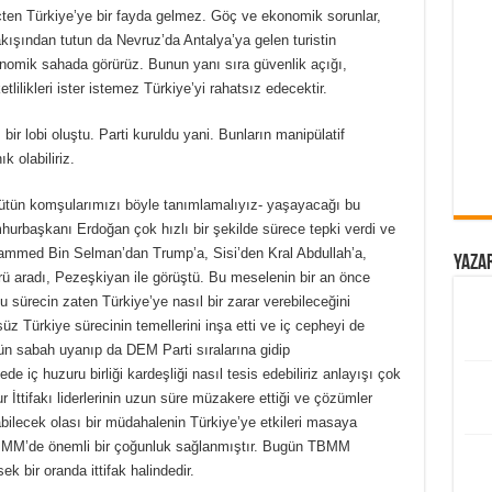
eçten Türkiye’ye bir fayda gelmez. Göç ve ekonomik sorunlar,
ışından tutun da Nevruz’da Antalya’ya gelen turistin
onomik sahada görürüz. Bunun yanı sıra güvenlik açığı,
lilikleri ister istemez Türkiye’yi rahatsız edecektir.
ir lobi oluştu. Parti kuruldu yani. Bunların manipülatif
k olabiliriz.
 bütün komşularımızı böyle tanımlamalıyız- yaşayacağı bu
mhurbaşkanı Erdoğan çok hızlı bir şekilde sürece tepki verdi ve
uhammed Bin Selman’dan Trump’a, Sisi’den Kral Abdullah’a,
Yazar
ü aradı, Pezeşkiyan ile görüştü. Bu meselenin bir an önce
 sürecin zaten Türkiye’ye nasıl bir zarar verebileceğini
üz Türkiye sürecinin temellerini inşa etti ve iç cepheyi de
gün sabah uyanıp da DEM Parti sıralarına gidip
de iç huzuru birliği kardeşliği nasıl tesis edebiliriz anlayışı çok
İttifakı liderlerinin uzun süre müzakere ettiği ve çözümler
abilecek olası bir müdahalenin Türkiye’ye etkileri masaya
TBMM’de önemli bir çoğunluk sağlanmıştır. Bugün TBMM
k bir oranda ittifak halindedir.