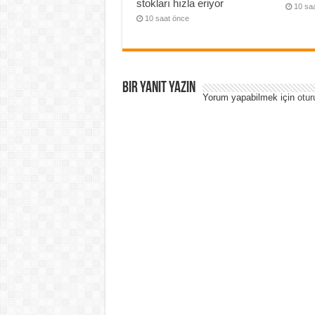
stokları hızla eriyor
10 sa
10 saat önce
Bir yanıt yazın
Yorum yapabilmek için
otur