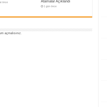
Atamalar Açıklandı
at önce
1 gün önce
um açmalısınız
.