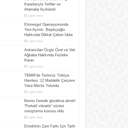
Kararlarıyla Terfiler ve
Atamalar Açıklandı
1 gün önce
Etimesgut Operasyonunda
Yeni Ayrıntı: Beşikçioğlu
Hakkında Dikkat Çeken İddia
1 gün önce
Ankara’dan Özgür Özel ve Veli
Ağbaba Hakkında Fezleke
Kararı
1 gün önce
TBMM’de Terörsüz Türkiye
Hamlesi: 12 Maddelik Çerçeve
Yasa Meclis Yolunda
1 gün önce
Bennu Gerede gözaltına alındı!
“Portatif vibratör” sözleri
soruşturma konusu oldu
2 gün önce
Emeklinin Zam Farkı İçin Tarih