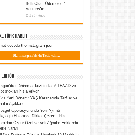
Belli Oldu: Ödemeler 7
Ağustos’ta
2 gün önce
ke Türk Haber
not decode the instagram json
Bizi İnstagram'da da Takip ediniz
 Editör
agon’da mühimmat krizi iddiası! THAAD ve
iot stokları hızla eriyor
da Yeni Dönem: YAŞ Kararlarıyla Terfiler ve
alar Açıklandı
esgut Operasyonunda Yeni Ayrıntı:
kçioğlu Hakkında Dikkat Çeken İddia
ra’dan Özgür Özel ve Veli Ağbaba Hakkında
eke Kararı