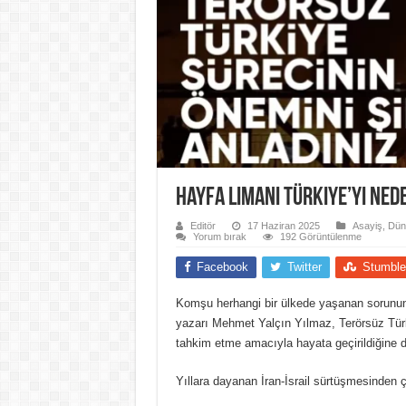
Hayfa Limanı Türkiye’yi Nede
Editör
17 Haziran 2025
Asayiş
,
Dün
Yorum bırak
192 Görüntülenme
Facebook
Twitter
Stumble
Komşu herhangi bir ülkede yaşanan sorunun 
yazarı Mehmet Yalçın Yılmaz, Terörsüz Türk
tahkim etme amacıyla hayata geçirildiğine d
Yıllara dayanan İran-İsrail sürtüşmesinden ç