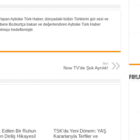
Yapan Aybüke Türk Haber, dünyadaki bütün Türklerin gür sesi ve
 Habere Bozkurtça bakan ve değerlendiren Aybüke Türk Haber
lmayı hedeflemiştir.
İleri
Now TV’de Şok Ayrılık!
Payla
 Edilen Bir Ruhun
TSK’da Yeni Dönem: YAŞ
n Diriliş Hikayesi!
Kararlarıyla Terfiler ve