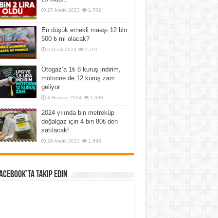
27 Aralık 2023
1,702
En düşük emekli maaşı 12 bin
500 ₺ mi olacak?
6 Ocak 2024
1,701
Otogaz’a 1₺ 8 kuruş indirim,
motorine de 12 kuruş zam
geliyor
4 Haziran 2024
1,698
2024 yılında bin metreküp
doğalgaz için 4 bin 80₺’den
satılacak!
29 Aralık 2023
1,698
Facebook’ta Takip Edin