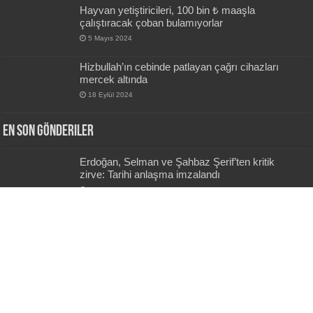
Hayvan yetiştiricileri, 100 bin ₺ maaşla
çalıştıracak çoban bulamıyorlar
5 Mayıs 2024
Hizbullah’ın cebinde patlayan çağrı cihazları
mercek altında
18 Eylül 2024
En Son Gönderiler
Erdoğan, Selman ve Şahbaz Şerif’ten kritik
zirve: Tarihi anlaşma imzalandı
13 saat önce
Mekke’de Tarihi İmza: Türkiye, Suudi Arabistan
ve Pakistan’dan Ortak Savunma Anlaşması
1 gün önce
Yeni Parti’yi Öne Çıkardılar, Hesap Tutmadı:
Anketin Toplamı Yüzde 97,1
2 gün önce
Melek Mızrak Subaşı Sessizliğini Bozdu: