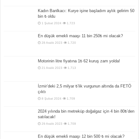
Kadın Banlkacı: Kurye işine başladım aylık gelirim 50
bin ₺ oldu
1 Şubat 2024
1,723
En düşük emekli maaşı 11 bin 250₺ mi olacak?
28 Aralık 2023
1,720
Motorinin litre fiyatına 1₺ 62 kuruş zam yolda!
21 Aralık 2023
1,713
İzmir’deki 2,5 milyar ₺’lik vurgunun altında da FETÖ
çıktı
8 Şubat 2024
1,709
2024 yılında bin metreküp doğalgaz için 4 bin 80₺’den
satılacak!
29 Aralık 2023
1,709
En düşük emekli maaşı 12 bin 500 ₺ mi olacak?