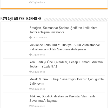
2 gün önce
Paylaşılan Yeni Haberler
Erdoğan, Selman ve Şahbaz Şerif’ten kritik zirve:
Tarihi anlaşma imzalandı
13 saat önce
Mekke’de Tarihi İmza: Türkiye, Suudi Arabistan ve
Pakistan’dan Ortak Savunma Anlaşması
1 gün önce
Yeni Parti’yi Öne Çıkardılar, Hesap Tutmadı: Anketin
Toplamı Yüzde 97,1
2 gün önce
Melek Mızrak Subaşı Sessizliğini Bozdu: Çocuğumla
Birlikteyim
2 gün önce
Türkiye, Suudi Arabistan ve Pakistan’dan Tarihi
Savunma Anlaşması
2 gün önce