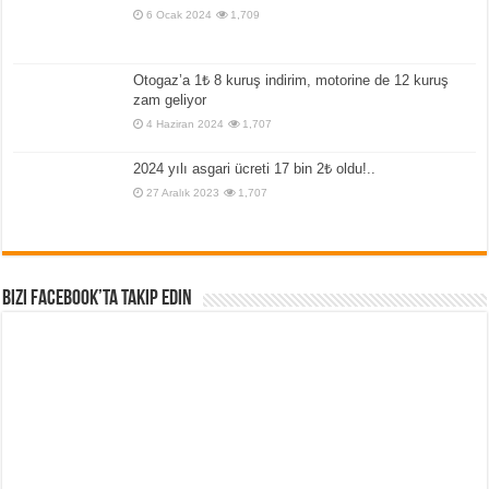
6 Ocak 2024
1,709
Otogaz’a 1₺ 8 kuruş indirim, motorine de 12 kuruş
zam geliyor
4 Haziran 2024
1,707
2024 yılı asgari ücreti 17 bin 2₺ oldu!..
27 Aralık 2023
1,707
Bizi Facebook’ta Takip Edin