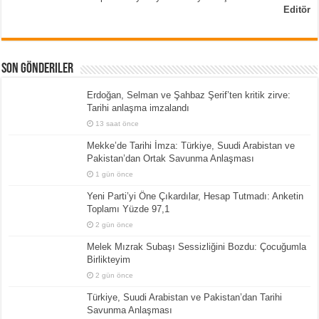
Editör
Son Gönderiler
Erdoğan, Selman ve Şahbaz Şerif’ten kritik zirve:
Tarihi anlaşma imzalandı
13 saat önce
Mekke’de Tarihi İmza: Türkiye, Suudi Arabistan ve
Pakistan’dan Ortak Savunma Anlaşması
1 gün önce
Yeni Parti’yi Öne Çıkardılar, Hesap Tutmadı: Anketin
Toplamı Yüzde 97,1
2 gün önce
Melek Mızrak Subaşı Sessizliğini Bozdu: Çocuğumla
Birlikteyim
2 gün önce
Türkiye, Suudi Arabistan ve Pakistan’dan Tarihi
Savunma Anlaşması