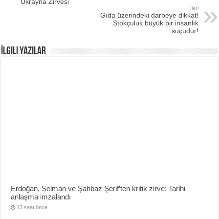
Ukrayna Zirvesi
İleri
Gıda üzerindeki darbeye dikkat!
Stokçuluk büyük bir insanlık
suçudur!
İlgili Yazılar
Erdoğan, Selman ve Şahbaz Şerif’ten kritik zirve: Tarihi
anlaşma imzalandı
13 saat önce