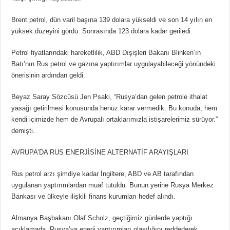
Brent petrol, dün varil başına 139 dolara yükseldi ve son 14 yılın en
yüksek düzeyini gördü. Sonrasında 123 dolara kadar geriledi.
Petrol fiyatlarındaki hareketlilik, ABD Dışişleri Bakanı Blinken’ın
Batı’nın Rus petrol ve gazına yaptırımlar uygulayabileceği yönündeki
önerisinin ardından geldi.
Beyaz Saray Sözcüsü Jen Psaki, “Rusya’dan gelen petrole ithalat
yasağı getirilmesi konusunda henüz karar vermedik. Bu konuda, hem
kendi içimizde hem de Avrupalı ortaklarımızla istişarelerimiz sürüyor.”
demişti.
AVRUPA’DA RUS ENERJİSİNE ALTERNATİF ARAYIŞLARI
Rus petrol arzı şimdiye kadar İngiltere, ABD ve AB tarafından
uygulanan yaptırımlardan muaf tutuldu. Bunun yerine Rusya Merkez
Bankası ve ülkeyle ilişkili finans kurumları hedef alındı.
Almanya Başbakanı Olaf Scholz, geçtiğimiz günlerde yaptığı
açıklamada, Rusya’ya enerji yaptırımları olasılığını reddederek,