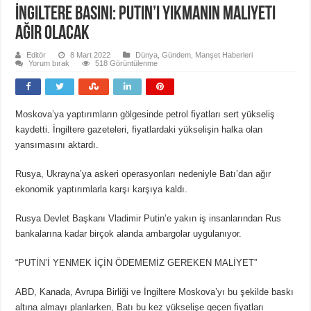
İngiltere basını: Putin’i yıkmanın maliyeti
ağır olacak
Editör
8 Mart 2022
Dünya
,
Gündem
,
Manşet Haberleri
Yorum bırak
518 Görüntülenme
Moskova’ya yaptırımların gölgesinde petrol fiyatları sert yükseliş
kaydetti. İngiltere gazeteleri, fiyatlardaki yükselişin halka olan
yansımasını aktardı.
Rusya, Ukrayna’ya askeri operasyonları nedeniyle Batı’dan ağır
ekonomik yaptırımlarla karşı karşıya kaldı.
Rusya Devlet Başkanı Vladimir Putin’e yakın iş insanlarından Rus
bankalarına kadar birçok alanda ambargolar uygulanıyor.
“PUTİN’İ YENMEK İÇİN ÖDEMEMİZ GEREKEN MALİYET”
ABD, Kanada, Avrupa Birliği ve İngiltere Moskova’yı bu şekilde baskı
altına almayı planlarken, Batı bu kez yükselişe geçen fiyatları