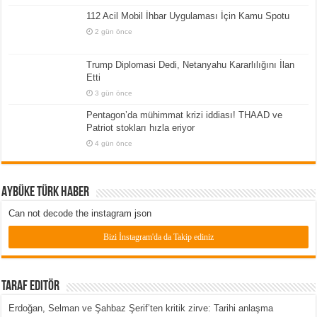
112 Acil Mobil İhbar Uygulaması İçin Kamu Spotu
2 gün önce
Trump Diplomasi Dedi, Netanyahu Kararlılığını İlan
Etti
3 gün önce
Pentagon’da mühimmat krizi iddiası! THAAD ve
Patriot stokları hızla eriyor
4 gün önce
Aybüke Türk Haber
Can not decode the instagram json
Bizi İnstagram'da da Takip ediniz
Taraf Editör
Erdoğan, Selman ve Şahbaz Şerif’ten kritik zirve: Tarihi anlaşma