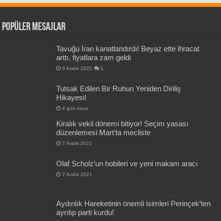
Popüler Mesajlar
Tavuğu İran kanatlandırdı! Beyaz ette ihracat
arttı, fiyatlara zam geldi
9 Aralık 2021
1
Tutsak Edilen Bir Ruhun Yeniden Diriliş
Hikayesi!
4 gün önce
Kiralık vekil dönemi bitiyor! Seçim yasası
düzenlemesi Mart’ta mecliste
7 Aralık 2021
Olaf Scholz’un hobileri ve yeni makam aracı
7 Aralık 2021
Aydınlık Hareketinin önemli isimleri Perinçek’ten
ayrılıp parti kurdu!