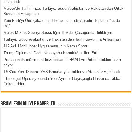
imzalandı
Mekke’de Tarihi İmza: Türkiye, Suudi Arabistan ve Pakistan’dan Ortak
Savunma Anlaşması
Yeni Parti’yi Öne Çıkardılar, Hesap Tutmadı: Anketin Toplamı Yüzde
97,1
Melek Mızrak Subaşı Sessizliğini Bozdu: Çocuğumla Birlikteyim
Türkiye, Suudi Arabistan ve Pakistan’dan Tarihi Savunma Anlaşması
112 Acil Mobil İhbar Uygulaması İçin Kamu Spotu
Trump Diplomasi Dedi, Netanyahu Kararlılığını İlan Etti
Pentagon’da mühimmat krizi iddiası! THAAD ve Patriot stokları hızla
eriyor
TSK’da Yeni Dönem: YAŞ Kararlarıyla Terfiler ve Atamalar Açıklandı
Etimesgut Operasyonunda Yeni Ayrıntı: Beşikçioğlu Hakkında Dikkat
Çeken İddia
Resimlerin Diliyle Haberler