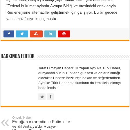
“Federal hükümet aylardır Avrupa Birliği ve ötesindeki ortaklarıyla
Rus enerjisine alternatifler geliştirmek için çalışıyor. Bu bir gecede
yapılamaz.” diye konuşmuştu.
Hakkında Editör
Taraf Olmayan Habercilik Yapan Aybüke Türk Haber,
dünyadaki bütün Türklerin gür sesi ve onların kulağı
olacaktır. Habere Bozkurtça bakan ve değerlendiren
Aybüke Türk Haber mazlumların da temsilcisi olmayı
hedeflemiştir.
Önceki Haber
Erdoğan ısrar edince Putin ‘olur’
verdi! Antalya’da Rusya-