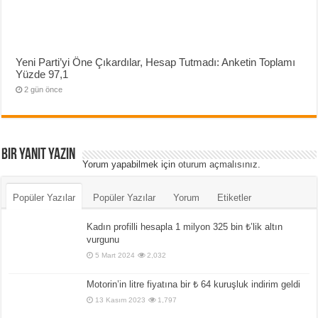
Yeni Parti’yi Öne Çıkardılar, Hesap Tutmadı: Anketin Toplamı
Yüzde 97,1
2 gün önce
Bir yanıt yazın
Yorum yapabilmek için
oturum açmalısınız
.
Popüler Yazılar
Popüler Yazılar
Yorum
Etiketler
Kadın profilli hesapla 1 milyon 325 bin ₺’lik altın
vurgunu
5 Mart 2024
2,032
Motorin’in litre fiyatına bir ₺ 64 kuruşluk indirim geldi
13 Kasım 2023
1,797