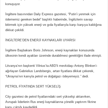
konuşuyor.
İngiltere basınından Daily Express gazetesi, “Putin’i yenmek için
ödememiz gereken bedel” başlıklı haberinde, İngilizlerin savaşı
bitirmek için yüksek enerji ve gıda fiyatlarıyla karşı karşıya kaldığına
dikkat çekildi.
İNGİLTERE’DEN ENERJİ KAYNAKLARI UYARISI
İngiltere Başbakanı Boris Johnson, enerji kaynakları konusunda
ülkesinin kendi ayakları üzerinde durabilmesi gerektiğini ifade etmişti.
Litvanya’nın başkenti Vilnius’ta ABD’li mevkidaşı Antony Blinken’ı
ağırlayan Gabrielius Landsbergis, artan fiyatlara dikkat çekerek,
“Ukrayna’nın kanıyla petrol ve doğalgazı ödeyemeyiz.” dedi.
PETROL FİYATINDA SERT YÜKSELİŞ
City gazetesi de petrol fiyatlarındaki sert yükselişi aktarırken,
Avrupalı liderlerin Rus enerji kaynaklarına yönelik yaptırım fikrine
karşı çıktığı kaydedildi.