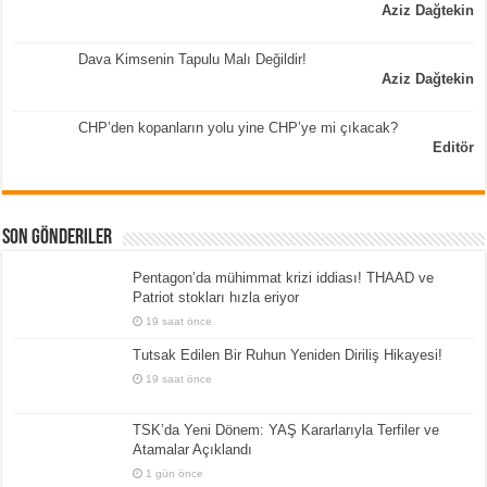
Aziz Dağtekin
Dava Kimsenin Tapulu Malı Değildir!
Aziz Dağtekin
CHP’den kopanların yolu yine CHP’ye mi çıkacak?
Editör
Son Gönderiler
Pentagon’da mühimmat krizi iddiası! THAAD ve
Patriot stokları hızla eriyor
19 saat önce
Tutsak Edilen Bir Ruhun Yeniden Diriliş Hikayesi!
19 saat önce
TSK’da Yeni Dönem: YAŞ Kararlarıyla Terfiler ve
Atamalar Açıklandı
1 gün önce