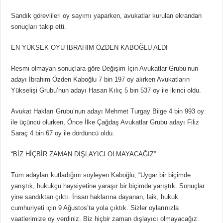
Sandık görevlileri oy sayımı yaparken, avukatlar kurulan ekrandan
sonuçları takip etti.
EN YÜKSEK OYU İBRAHİM ÖZDEN KABOĞLU ALDI
Resmi olmayan sonuçlara göre Değişim İçin Avukatlar Grubu’nun
adayı İbrahim Özden Kaboğlu 7 bin 197 oy alırken Avukatların
Yükselişi Grubu’nun adayı Hasan Kılıç 5 bin 537 oy ile ikinci oldu.
Avukat Hakları Grubu’nun adayı Mehmet Turgay Bilge 4 bin 993 oy
ile üçüncü olurken, Önce İlke Çağdaş Avukatlar Grubu adayı Filiz
Saraç 4 bin 67 oy ile dördüncü oldu.
“BİZ HİÇBİR ZAMAN DIŞLAYICI OLMAYACAĞIZ”
Tüm adayları kutladığını söyleyen Kaboğlu, “Uygar bir biçimde
yarıştık, hukukçu haysiyetine yaraşır bir biçimde yarıştık. Sonuçlar
yine sandıktan çıktı. İnsan haklarına dayanan, laik, hukuk
cumhuriyeti için 9 Ağustos’ta yola çıktık. Sizler oylarınızla
vaatlerimize oy verdiniz. Biz hiçbir zaman dışlayıcı olmayacağız.