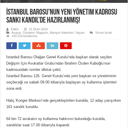
İstanbul Barosu’nun yeni yönetim kadrosu
sanki Kandil’de hazırlanmış!
Editör
21 Ekim 2024
Asayiş
,
Gündem
,
Magazin
,
Manşet Haberleri
,
Yaşam
Yorum bırak
420 Görüntülenme
İstanbul Barosu Olağan Genel Kurulu’nda başkan olarak seçilen
Değişim İçin Avukatlar Grubu’ndan İbrahim Özden Kaboğlu’nun
kadrosundaki isimler dikkat çekti.
İstanbul Barosu 126. Genel Kurulu’nda yeni başkan ve yönetiminin
seçileceği ve sabah 09.00 itibarıyla başlayan oy kullanma işlemleri
sona erdi.
Haliç Kongre Merkezi’nde gerçekleştirilen kurulda, 12 aday yarışırken
161 sandık kuruldu.
64 bin 72 avukatın oy kullanma hakkının bulunduğu kurulda,
sandıklar saat 17.00 itibarıyla kapandı.