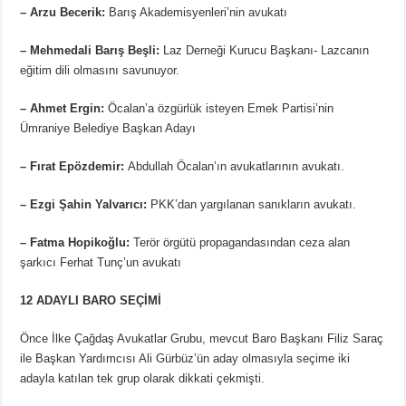
– Arzu Becerik:
Barış Akademisyenleri’nin avukatı
– Mehmedali Barış Beşli:
Laz Derneği Kurucu Başkanı- Lazcanın
eğitim dili olmasını savunuyor.
– Ahmet Ergin:
Öcalan’a özgürlük isteyen Emek Partisi’nin
Ümraniye Belediye Başkan Adayı
– Fırat Epözdemir:
Abdullah Öcalan’ın avukatlarının avukatı.
– Ezgi Şahin Yalvarıcı:
PKK’dan yargılanan sanıkların avukatı.
– Fatma Hopikoğlu:
Terör örgütü propagandasından ceza alan
şarkıcı Ferhat Tunç’un avukatı
12 ADAYLI BARO SEÇİMİ
Önce İlke Çağdaş Avukatlar Grubu, mevcut Baro Başkanı Filiz Saraç
ile Başkan Yardımcısı Ali Gürbüz’ün aday olmasıyla seçime iki
adayla katılan tek grup olarak dikkati çekmişti.