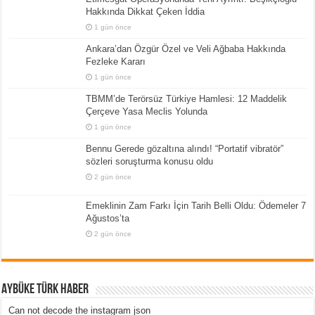
Hakkında Dikkat Çeken İddia
1 gün önce
Ankara’dan Özgür Özel ve Veli Ağbaba Hakkında
Fezleke Kararı
1 gün önce
TBMM’de Terörsüz Türkiye Hamlesi: 12 Maddelik
Çerçeve Yasa Meclis Yolunda
1 gün önce
Bennu Gerede gözaltına alındı! “Portatif vibratör”
sözleri soruşturma konusu oldu
2 gün önce
Emeklinin Zam Farkı İçin Tarih Belli Oldu: Ödemeler 7
Ağustos’ta
2 gün önce
Aybüke Türk Haber
Can not decode the instagram json