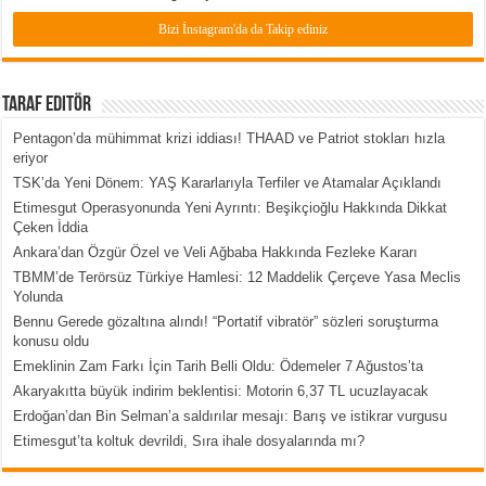
Bizi İnstagram'da da Takip ediniz
Taraf Editör
Pentagon’da mühimmat krizi iddiası! THAAD ve Patriot stokları hızla
eriyor
TSK’da Yeni Dönem: YAŞ Kararlarıyla Terfiler ve Atamalar Açıklandı
Etimesgut Operasyonunda Yeni Ayrıntı: Beşikçioğlu Hakkında Dikkat
Çeken İddia
Ankara’dan Özgür Özel ve Veli Ağbaba Hakkında Fezleke Kararı
TBMM’de Terörsüz Türkiye Hamlesi: 12 Maddelik Çerçeve Yasa Meclis
Yolunda
Bennu Gerede gözaltına alındı! “Portatif vibratör” sözleri soruşturma
konusu oldu
Emeklinin Zam Farkı İçin Tarih Belli Oldu: Ödemeler 7 Ağustos’ta
Akaryakıtta büyük indirim beklentisi: Motorin 6,37 TL ucuzlayacak
Erdoğan’dan Bin Selman’a saldırılar mesajı: Barış ve istikrar vurgusu
Etimesgut’ta koltuk devrildi, Sıra ihale dosyalarında mı?