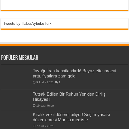
Tweets by HaberAybukeTurk
Popüler Mesajlar
Tavuğu İran kanatlandırdı! Beyaz ette ihracat
arttı, fiyatlara zam geldi
9 Aralık 2021
1
Tutsak Edilen Bir Ruhun Yeniden Diriliş
Hikayesi!
19 saat önce
Kiralık vekil dönemi bitiyor! Seçim yasası
düzenlemesi Mart’ta mecliste
7 Aralık 2021