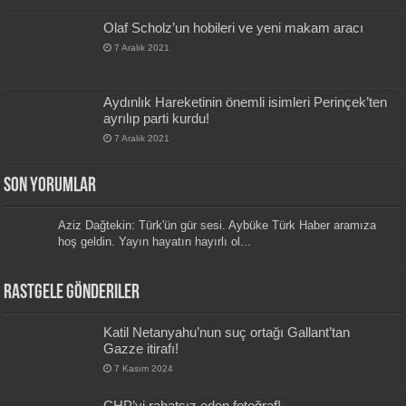
Olaf Scholz’un hobileri ve yeni makam aracı
7 Aralık 2021
Aydınlık Hareketinin önemli isimleri Perinçek’ten
ayrılıp parti kurdu!
7 Aralık 2021
Son Yorumlar
Aziz Dağtekin: Türk'ün gür sesi. Aybüke Türk Haber aramıza
hoş geldin. Yayın hayatın hayırlı ol...
Rastgele Gönderiler
Katil Netanyahu’nun suç ortağı Gallant’tan
Gazze itirafı!
7 Kasım 2024
CHP’yi rahatsız eden fotoğraf!