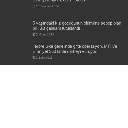
15 Temmuz 2024
5 yaşındaki kız çocuğunun ölümüne sebep olan
bir İBB çalışanı tutuklandı
5 Mayıs 2024
Teröre ülke genelinde çifte operasyon, MİT ve
Emniyet 960 timle darbeyi vuruyor!
3 Ekim 2023
PKK’ya Dolar, Türkiye’ye Şehit! Bu mu
Müttefiklik?
7 Temmuz 2025
En Son Gönderiler
Pentagon’da mühimmat krizi iddiası! THAAD ve
Patriot stokları hızla eriyor
19 saat önce