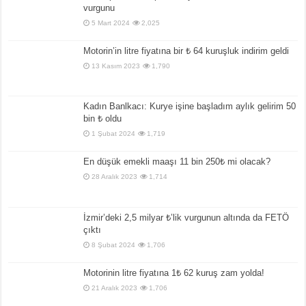
vurgunu
5 Mart 2024
2,025
Motorin’in litre fiyatına bir ₺ 64 kuruşluk indirim geldi
13 Kasım 2023
1,790
Kadın Banlkacı: Kurye işine başladım aylık gelirim 50
bin ₺ oldu
1 Şubat 2024
1,719
En düşük emekli maaşı 11 bin 250₺ mi olacak?
28 Aralık 2023
1,714
İzmir’deki 2,5 milyar ₺’lik vurgunun altında da FETÖ
çıktı
8 Şubat 2024
1,706
Motorinin litre fiyatına 1₺ 62 kuruş zam yolda!
21 Aralık 2023
1,706