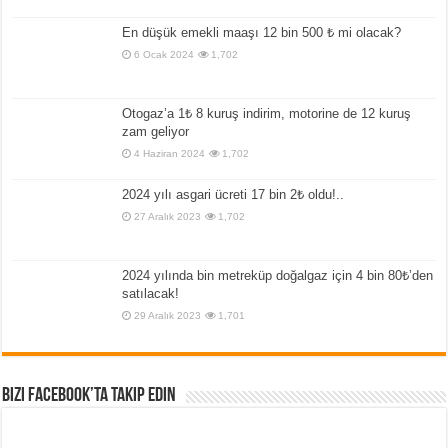
En düşük emekli maaşı 12 bin 500 ₺ mi olacak?
6 Ocak 2024
1,702
Otogaz’a 1₺ 8 kuruş indirim, motorine de 12 kuruş
zam geliyor
4 Haziran 2024
1,702
2024 yılı asgari ücreti 17 bin 2₺ oldu!..
27 Aralık 2023
1,702
2024 yılında bin metreküp doğalgaz için 4 bin 80₺’den
satılacak!
29 Aralık 2023
1,701
Bizi Facebook’ta Takip Edin