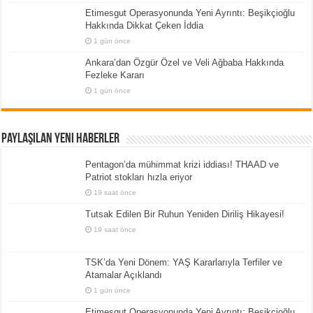
Etimesgut Operasyonunda Yeni Ayrıntı: Beşikçioğlu
Hakkında Dikkat Çeken İddia
1 gün önce
Ankara’dan Özgür Özel ve Veli Ağbaba Hakkında
Fezleke Kararı
1 gün önce
Paylaşılan Yeni Haberler
Pentagon’da mühimmat krizi iddiası! THAAD ve
Patriot stokları hızla eriyor
19 saat önce
Tutsak Edilen Bir Ruhun Yeniden Diriliş Hikayesi!
19 saat önce
TSK’da Yeni Dönem: YAŞ Kararlarıyla Terfiler ve
Atamalar Açıklandı
1 gün önce
Etimesgut Operasyonunda Yeni Ayrıntı: Beşikçioğlu