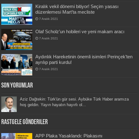
Kiralık vekil dönemi bitiyor! Seçim yasası
düzenlemesi Mart’ta mecliste
7 Aralık 2021
Olaf Scholz’un hobileri ve yeni makam aracı
7 Aralık 2021
Aydınlık Hareketinin önemli isimleri Perinçek’ten
ayrılıp parti kurdu!
7 Aralık 2021
Son Yorumlar
Aziz Dağtekin: Türk'ün gür sesi. Aybüke Türk Haber aramıza
hoş geldin. Yayın hayatın hayırlı ol...
Rastgele Gönderiler
APP Plaka Yasaklandı: Plakasını