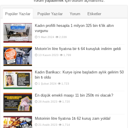
Yorum yapabilmek için
oturum açmalısınız
.
Popüler Yazılar
Popüler Yazılar
Yorum
Etiketler
Kadın profilli hesapla 1 milyon 325 bin ₺’lik altın
vurgunu
5 Mart 2024
2,036
Motorin’in litre fiyatına bir ₺ 64 kuruşluk indirim geldi
13 Kasım 2023
1,799
Kadın Banlkacı: Kurye işine başladım aylık gelirim 50
bin ₺ oldu
1 Şubat 2024
1,723
En düşük emekli maaşı 11 bin 250₺ mi olacak?
28 Aralık 2023
1,720
Motorinin litre fiyatına 1₺ 62 kuruş zam yolda!
21 Aralık 2023
1,714