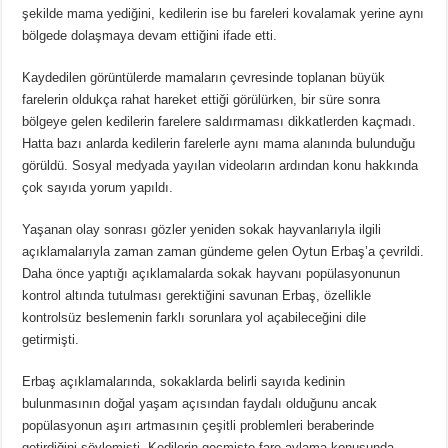
şekilde mama yediğini, kedilerin ise bu fareleri kovalamak yerine aynı
bölgede dolaşmaya devam ettiğini ifade etti.
Kaydedilen görüntülerde mamaların çevresinde toplanan büyük
farelerin oldukça rahat hareket ettiği görülürken, bir süre sonra
bölgeye gelen kedilerin farelere saldırmaması dikkatlerden kaçmadı.
Hatta bazı anlarda kedilerin farelerle aynı mama alanında bulunduğu
görüldü. Sosyal medyada yayılan videoların ardından konu hakkında
çok sayıda yorum yapıldı.
Yaşanan olay sonrası gözler yeniden sokak hayvanlarıyla ilgili
açıklamalarıyla zaman zaman gündeme gelen Oytun Erbaş’a çevrildi.
Daha önce yaptığı açıklamalarda sokak hayvanı popülasyonunun
kontrol altında tutulması gerektiğini savunan Erbaş, özellikle
kontrolsüz beslemenin farklı sorunlara yol açabileceğini dile
getirmişti.
Erbaş açıklamalarında, sokaklarda belirli sayıda kedinin
bulunmasının doğal yaşam açısından faydalı olduğunu ancak
popülasyonun aşırı artmasının çeşitli problemleri beraberinde
getirdiğini söylemişti. Kedilerin geçmişte fare avlama konusunda