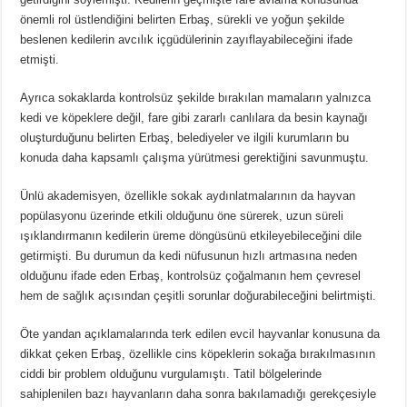
önemli rol üstlendiğini belirten Erbaş, sürekli ve yoğun şekilde
beslenen kedilerin avcılık içgüdülerinin zayıflayabileceğini ifade
etmişti.
Ayrıca sokaklarda kontrolsüz şekilde bırakılan mamaların yalnızca
kedi ve köpeklere değil, fare gibi zararlı canlılara da besin kaynağı
oluşturduğunu belirten Erbaş, belediyeler ve ilgili kurumların bu
konuda daha kapsamlı çalışma yürütmesi gerektiğini savunmuştu.
Ünlü akademisyen, özellikle sokak aydınlatmalarının da hayvan
popülasyonu üzerinde etkili olduğunu öne sürerek, uzun süreli
ışıklandırmanın kedilerin üreme döngüsünü etkileyebileceğini dile
getirmişti. Bu durumun da kedi nüfusunun hızlı artmasına neden
olduğunu ifade eden Erbaş, kontrolsüz çoğalmanın hem çevresel
hem de sağlık açısından çeşitli sorunlar doğurabileceğini belirtmişti.
Öte yandan açıklamalarında terk edilen evcil hayvanlar konusuna da
dikkat çeken Erbaş, özellikle cins köpeklerin sokağa bırakılmasının
ciddi bir problem olduğunu vurgulamıştı. Tatil bölgelerinde
sahiplenilen bazı hayvanların daha sonra bakılamadığı gerekçesiyle