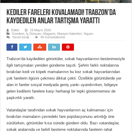
Kediler Fareleri Kovalamadı! Trabzon’da
Kaydedilen Anlar Tartışma Yarattı
Editör
19 Mayıs 2026
Gündem
,
İş Dünyası
,
Magazin
,
Manşet Haberleri
,
Yaşam
Yorum bırak
49 Görüntülenme
Trabzon’da kaydedilen görüntüler, sokak hayvanlarının beslenmesiyle
ilgili tartışmaları yeniden gündeme taşıdı. Şehrin farklı noktalarına
bırakılan kedi ve köpek mamalarının bu kez sokak hayvanlarından
çok farelerin ilgisini çekmesi dikkat çekti. Özellikle görüntülerde yer
alan iri fareler sosyal medyada geniş yankı uyandırırken, bölgeye
gelen kedilerin farelere karşı herhangi bir tepki göstermemesi de
şaşkınlık yarattı.
Vatandaşlar tarafından sokak hayvanlarının aç kalmaması için
bırakılan mamaların çevredeki fare popülasyonunu artırdığı öne
sürülürken, görüntüler kısa sürede gündem oldu. Bazı vatandaşlar,
sokak aralarında ve belirli besleme noktalarında farelerin rahat