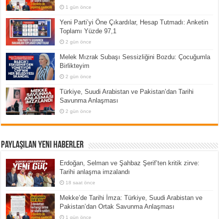
1 gün önce
Yeni Parti’yi Öne Çıkardılar, Hesap Tutmadı: Anketin
Toplamı Yüzde 97,1
2 gün önce
Melek Mızrak Subaşı Sessizliğini Bozdu: Çocuğumla
Birlikteyim
2 gün önce
Türkiye, Suudi Arabistan ve Pakistan’dan Tarihi
Savunma Anlaşması
2 gün önce
Paylaşılan Yeni Haberler
Erdoğan, Selman ve Şahbaz Şerif’ten kritik zirve:
Tarihi anlaşma imzalandı
18 saat önce
Mekke’de Tarihi İmza: Türkiye, Suudi Arabistan ve
Pakistan’dan Ortak Savunma Anlaşması
1 gün önce