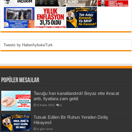
Tweets by HaberAybukeTurk
Popüler Mesajlar
Tavuğu İran kanatlandırdı! Beyaz ette ihracat
arttı, fiyatlara zam geldi
9 Aralık 2021
1
Tutsak Edilen Bir Ruhun Yeniden Diriliş
Hikayesi!
4 gün önce