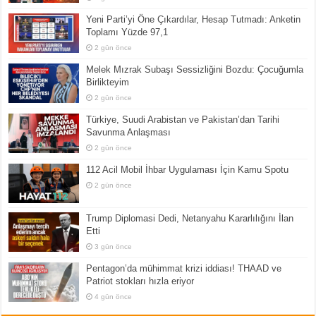
Yeni Parti’yi Öne Çıkardılar, Hesap Tutmadı: Anketin
Toplamı Yüzde 97,1
2 gün önce
Melek Mızrak Subaşı Sessizliğini Bozdu: Çocuğumla
Birlikteyim
2 gün önce
Türkiye, Suudi Arabistan ve Pakistan’dan Tarihi
Savunma Anlaşması
2 gün önce
112 Acil Mobil İhbar Uygulaması İçin Kamu Spotu
2 gün önce
Trump Diplomasi Dedi, Netanyahu Kararlılığını İlan
Etti
3 gün önce
Pentagon’da mühimmat krizi iddiası! THAAD ve
Patriot stokları hızla eriyor
4 gün önce