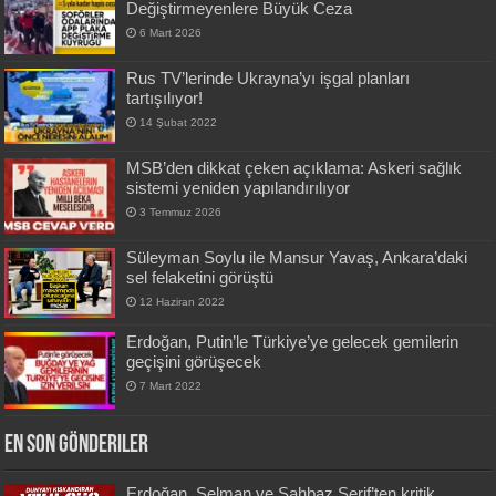
Değiştirmeyenlere Büyük Ceza
6 Mart 2026
Rus TV’lerinde Ukrayna’yı işgal planları
tartışılıyor!
14 Şubat 2022
MSB’den dikkat çeken açıklama: Askeri sağlık
sistemi yeniden yapılandırılıyor
3 Temmuz 2026
Süleyman Soylu ile Mansur Yavaş, Ankara’daki
sel felaketini görüştü
12 Haziran 2022
Erdoğan, Putin’le Türkiye’ye gelecek gemilerin
geçişini görüşecek
7 Mart 2022
En Son Gönderiler
Erdoğan, Selman ve Şahbaz Şerif’ten kritik