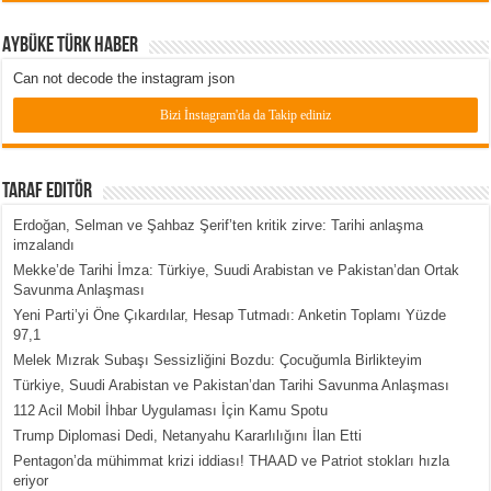
Aybüke Türk Haber
Can not decode the instagram json
Bizi İnstagram'da da Takip ediniz
Taraf Editör
Erdoğan, Selman ve Şahbaz Şerif’ten kritik zirve: Tarihi anlaşma
imzalandı
Mekke’de Tarihi İmza: Türkiye, Suudi Arabistan ve Pakistan’dan Ortak
Savunma Anlaşması
Yeni Parti’yi Öne Çıkardılar, Hesap Tutmadı: Anketin Toplamı Yüzde
97,1
Melek Mızrak Subaşı Sessizliğini Bozdu: Çocuğumla Birlikteyim
Türkiye, Suudi Arabistan ve Pakistan’dan Tarihi Savunma Anlaşması
112 Acil Mobil İhbar Uygulaması İçin Kamu Spotu
Trump Diplomasi Dedi, Netanyahu Kararlılığını İlan Etti
Pentagon’da mühimmat krizi iddiası! THAAD ve Patriot stokları hızla
eriyor