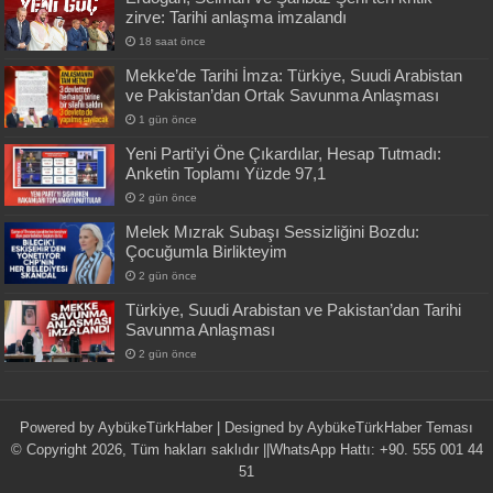
zirve: Tarihi anlaşma imzalandı
18 saat önce
Mekke’de Tarihi İmza: Türkiye, Suudi Arabistan
ve Pakistan’dan Ortak Savunma Anlaşması
1 gün önce
Yeni Parti’yi Öne Çıkardılar, Hesap Tutmadı:
Anketin Toplamı Yüzde 97,1
2 gün önce
Melek Mızrak Subaşı Sessizliğini Bozdu:
Çocuğumla Birlikteyim
2 gün önce
Türkiye, Suudi Arabistan ve Pakistan’dan Tarihi
Savunma Anlaşması
2 gün önce
Powered by
AybükeTürkHaber
| Designed by
AybükeTürkHaber Teması
© Copyright 2026, Tüm hakları saklıdır ||WhatsApp Hattı: +90. 555 001 44
51