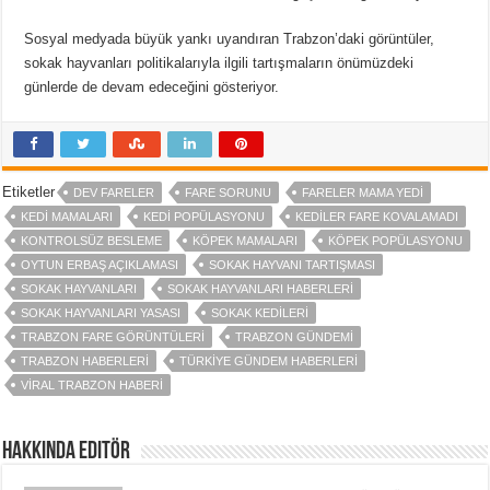
Sosyal medyada büyük yankı uyandıran Trabzon’daki görüntüler,
sokak hayvanları politikalarıyla ilgili tartışmaların önümüzdeki
günlerde de devam edeceğini gösteriyor.
Etiketler
DEV FARELER
FARE SORUNU
FARELER MAMA YEDI
KEDI MAMALARI
KEDI POPÜLASYONU
KEDILER FARE KOVALAMADI
KONTROLSÜZ BESLEME
KÖPEK MAMALARI
KÖPEK POPÜLASYONU
OYTUN ERBAŞ AÇIKLAMASI
SOKAK HAYVANI TARTIŞMASI
SOKAK HAYVANLARI
SOKAK HAYVANLARI HABERLERI
SOKAK HAYVANLARI YASASI
SOKAK KEDILERI
TRABZON FARE GÖRÜNTÜLERI
TRABZON GÜNDEMI
TRABZON HABERLERI
TÜRKIYE GÜNDEM HABERLERI
VIRAL TRABZON HABERI
Hakkında Editör