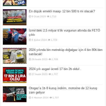
En düşük emekli maaşı 12 bin 500 ₺ mi olacak?
6 Ocak 2024
1,710
İzmir’deki 2,5 milyar ₺’lik vurgunun altında da FETÖ
çıktı
8 Şubat 2024
1,709
2024 yılında bin metreküp doğalgaz için 4 bin 80₺’den
satılacak!
29 Aralık 2023
1,709
2024 yılı asgari ücreti 17 bin 2₺ oldu!..
27 Aralık 2023
1,707
Otogaz’a 1₺ 8 kuruş indirim, motorine de 12 kuruş
zam geliyor
4 Haziran 2024
1,707