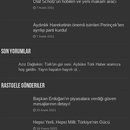
Olaf Scholz’un hobileri ve yeni makam aracı
7 Aralık 2021
Aydınlık Hareketinin önemli isimleri Perinçek’ten
ayrılıp parti kurdu!
7 Aralık 2021
Son Yorumlar
Aziz Dağtekin: Türk'ün gür sesi. Aybüke Türk Haber aramıza
hoş geldin. Yayın hayatın hayırlı ol...
Rastgele Gönderiler
Başkan Erdoğan’ın piyasalara verdiği güven
mesajlarının detayı!
20 Aralık 2021
Hepsi Yerli, Hepsi Milli: Türkiye’nin Gücü
18 Kasım 2025