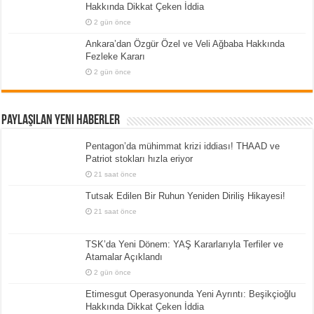
Hakkında Dikkat Çeken İddia
2 gün önce
Ankara’dan Özgür Özel ve Veli Ağbaba Hakkında
Fezleke Kararı
2 gün önce
Paylaşılan Yeni Haberler
Pentagon’da mühimmat krizi iddiası! THAAD ve
Patriot stokları hızla eriyor
21 saat önce
Tutsak Edilen Bir Ruhun Yeniden Diriliş Hikayesi!
21 saat önce
TSK’da Yeni Dönem: YAŞ Kararlarıyla Terfiler ve
Atamalar Açıklandı
2 gün önce
Etimesgut Operasyonunda Yeni Ayrıntı: Beşikçioğlu
Hakkında Dikkat Çeken İddia