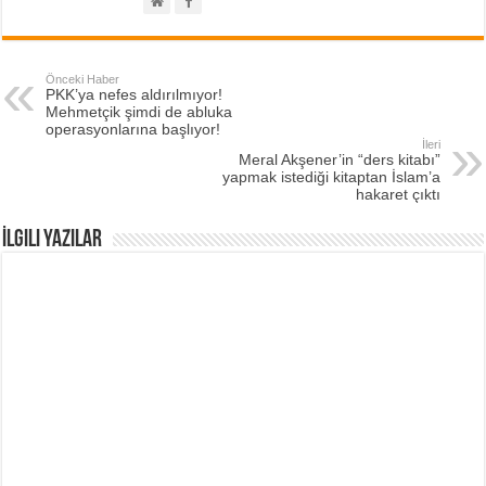
Önceki Haber
PKK’ya nefes aldırılmıyor!
Mehmetçik şimdi de abluka
operasyonlarına başlıyor!
İleri
Meral Akşener’in “ders kitabı”
yapmak istediği kitaptan İslam’a
hakaret çıktı
İlgili Yazılar