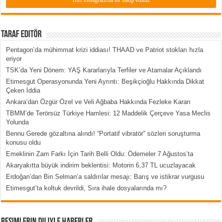
Bizi İnstagram'da da Takip ediniz
Taraf Editör
Pentagon’da mühimmat krizi iddiası! THAAD ve Patriot stokları hızla
eriyor
TSK’da Yeni Dönem: YAŞ Kararlarıyla Terfiler ve Atamalar Açıklandı
Etimesgut Operasyonunda Yeni Ayrıntı: Beşikçioğlu Hakkında Dikkat
Çeken İddia
Ankara’dan Özgür Özel ve Veli Ağbaba Hakkında Fezleke Kararı
TBMM’de Terörsüz Türkiye Hamlesi: 12 Maddelik Çerçeve Yasa Meclis
Yolunda
Bennu Gerede gözaltına alındı! “Portatif vibratör” sözleri soruşturma
konusu oldu
Emeklinin Zam Farkı İçin Tarih Belli Oldu: Ödemeler 7 Ağustos’ta
Akaryakıtta büyük indirim beklentisi: Motorin 6,37 TL ucuzlayacak
Erdoğan’dan Bin Selman’a saldırılar mesajı: Barış ve istikrar vurgusu
Etimesgut’ta koltuk devrildi, Sıra ihale dosyalarında mı?