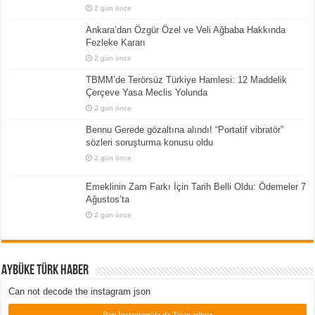
2 gün önce
Ankara’dan Özgür Özel ve Veli Ağbaba Hakkında
Fezleke Kararı
2 gün önce
TBMM’de Terörsüz Türkiye Hamlesi: 12 Maddelik
Çerçeve Yasa Meclis Yolunda
2 gün önce
Bennu Gerede gözaltına alındı! “Portatif vibratör”
sözleri soruşturma konusu oldu
2 gün önce
Emeklinin Zam Farkı İçin Tarih Belli Oldu: Ödemeler 7
Ağustos’ta
2 gün önce
Aybüke Türk Haber
Can not decode the instagram json