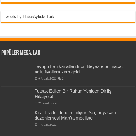
Tweets by HaberAybukeTurk
Popüler Mesajlar
Tavuğu İran kanatlandırdı! Beyaz ette ihracat
arttı, fiyatlara zam geldi
9 Aralık 2021
1
Tutsak Edilen Bir Ruhun Yeniden Diriliş
Hikayesi!
21 saat önce
Kiralık vekil dönemi bitiyor! Seçim yasası
düzenlemesi Mart’ta mecliste
7 Aralık 2021