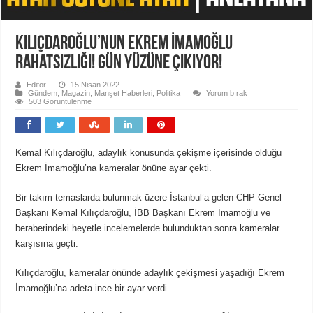
Kılıçdaroğlu’nun Ekrem İmamoğlu
rahatsızlığı! gün yüzüne çıkıyor!
Editör
15 Nisan 2022
Gündem
,
Magazin
,
Manşet Haberleri
,
Politika
Yorum bırak
503 Görüntülenme
Kemal Kılıçdaroğlu, adaylık konusunda çekişme içerisinde olduğu
Ekrem İmamoğlu’na kameralar önüne ayar çekti.
Bir takım temaslarda bulunmak üzere İstanbul’a gelen CHP Genel
Başkanı Kemal Kılıçdaroğlu, İBB Başkanı Ekrem İmamoğlu ve
beraberindeki heyetle incelemelerde bulunduktan sonra kameralar
karşısına geçti.
Kılıçdaroğlu, kameralar önünde adaylık çekişmesi yaşadığı Ekrem
İmamoğlu’na adeta ince bir ayar verdi.