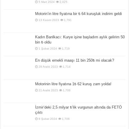
5 Mart 2024
2,025
Motorin’in litre fiyatına bir ₺ 64 kuruşluk indirim geldi
13 Kasım 2023
1,791
Kadın Banlkacı: Kurye işine başladım aylık gelirim 50
bin ₺ oldu
1 Şubat 2024
1,719
En düşük emekli maaşı 11 bin 250₺ mi olacak?
28 Aralık 2023
1,714
Motorinin litre fiyatına 1₺ 62 kuruş zam yolda!
21 Aralık 2023
1,706
İzmir’deki 2,5 milyar ₺’lik vurgunun altında da FETÖ
çıktı
8 Şubat 2024
1,706