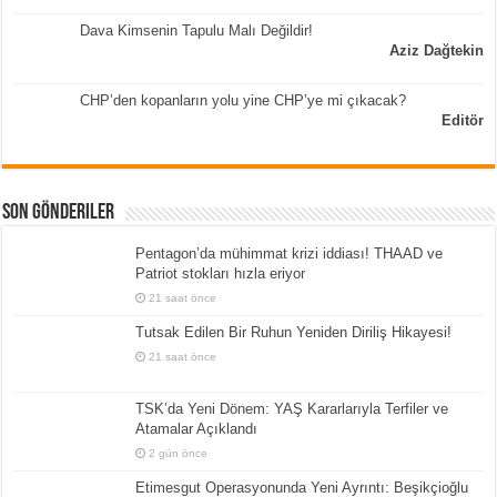
Dava Kimsenin Tapulu Malı Değildir!
Aziz Dağtekin
CHP’den kopanların yolu yine CHP’ye mi çıkacak?
Editör
Son Gönderiler
Pentagon’da mühimmat krizi iddiası! THAAD ve
Patriot stokları hızla eriyor
21 saat önce
Tutsak Edilen Bir Ruhun Yeniden Diriliş Hikayesi!
21 saat önce
TSK’da Yeni Dönem: YAŞ Kararlarıyla Terfiler ve
Atamalar Açıklandı
2 gün önce
Etimesgut Operasyonunda Yeni Ayrıntı: Beşikçioğlu