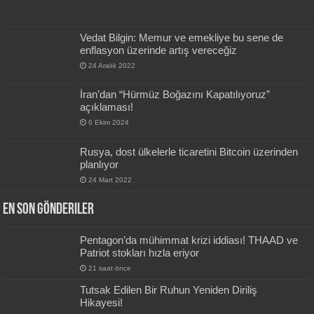
Vedat Bilgin: Memur ve emekliye bu sene de
enflasyon üzerinde artış vereceğiz
24 Aralık 2022
İran’dan “Hürmüz Boğazını Kapatılıyoruz”
açıklaması!
6 Ekim 2024
Rusya, dost ülkelerle ticaretini Bitcoin üzerinden
planlıyor
24 Mart 2022
En Son Gönderiler
Pentagon’da mühimmat krizi iddiası! THAAD ve
Patriot stokları hızla eriyor
21 saat önce
Tutsak Edilen Bir Ruhun Yeniden Diriliş
Hikayesi!