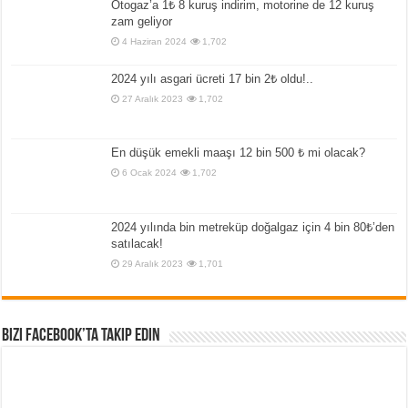
Otogaz’a 1₺ 8 kuruş indirim, motorine de 12 kuruş
zam geliyor
4 Haziran 2024
1,702
2024 yılı asgari ücreti 17 bin 2₺ oldu!..
27 Aralık 2023
1,702
En düşük emekli maaşı 12 bin 500 ₺ mi olacak?
6 Ocak 2024
1,702
2024 yılında bin metreküp doğalgaz için 4 bin 80₺’den
satılacak!
29 Aralık 2023
1,701
Bizi Facebook’ta Takip Edin