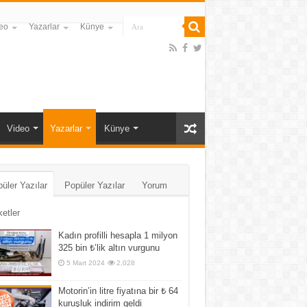
eo
Yazarlar
Künye
Video
Yazarlar
Künye
üler Yazılar
Popüler Yazılar
Yorum
ketler
Kadın profilli hesapla 1 milyon
325 bin ₺’lik altın vurgunu
5 Mart 2024
2,028
Motorin’in litre fiyatına bir ₺ 64
kuruşluk indirim geldi