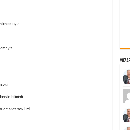
öyleyemeyiz.
yemeyiz.
Yazar
mezdi.
rıyla bilinirdi.
ı emanet sayılırdı.