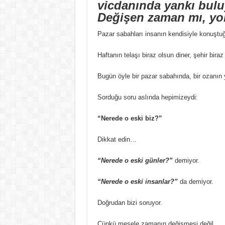
vicdanında yankı bulu
Değişen zaman mı, yo
Pazar sabahları insanın kendisiyle konuştu
Haftanın telaşı biraz olsun diner, şehir bira
Bugün öyle bir pazar sabahında, bir ozanın 
Sorduğu soru aslında hepimizeydi:
“Nerede o eski biz?”
Dikkat edin…
“Nerede o eski günler?”
demiyor.
“Nerede o eski insanlar?”
da demiyor.
Doğrudan bizi soruyor.
Çünkü mesele zamanın değişmesi değil.