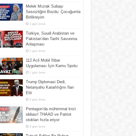
Melek Mızrak Subaşı
Sessizliğini Bozdu: Çocuğumla
Birlikteyim
1 gün önce
Türkiye, Suudi Arabistan ve
Pakistan’dan Tarihi Savunma
Anlaşması
1 gün önce
112 Acil Mobil İhbar
Uygulaması İçin Kamu Spotu
1 gün önce
Trump Diplomasi Dedi,
Netanyahu Kararlılığını İlan
Etti
2 gün önce
Pentagon’da mühimmat krizi
iddiası! THAAD ve Patriot
stokları hızla eriyor
3 gün önce
Tutsak Edilen Bir Ruhun