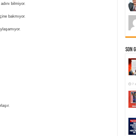
adını bilmiyor.
içine bakmıyor.
aylaşamıyor.
Son 
7 
laşır.