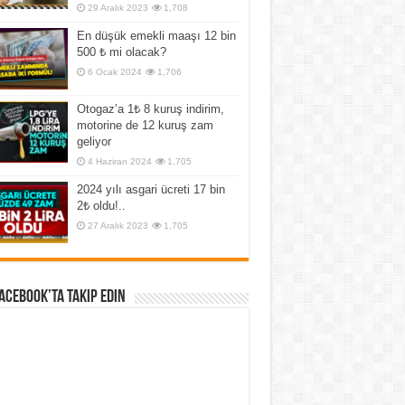
29 Aralık 2023
1,708
En düşük emekli maaşı 12 bin
500 ₺ mi olacak?
6 Ocak 2024
1,706
Otogaz’a 1₺ 8 kuruş indirim,
motorine de 12 kuruş zam
geliyor
4 Haziran 2024
1,705
2024 yılı asgari ücreti 17 bin
2₺ oldu!..
27 Aralık 2023
1,705
Facebook’ta Takip Edin