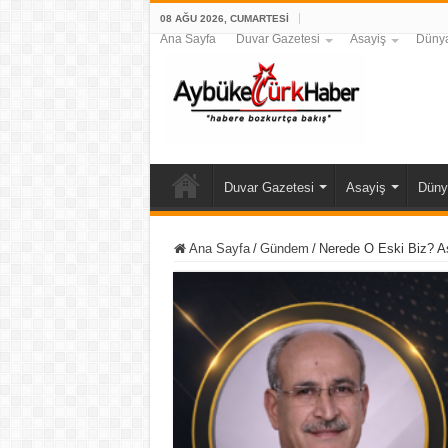
08 AĞU 2026, CUMARTESI
Ana Sayfa
Duvar Gazetesi
Asayiş
Düny
Duvar Gazetesi
Asayiş
Düny
Ana Sayfa
/
Gündem
/
Nerede O Eski Biz? As