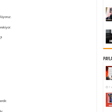
ylüyoruz.
rekiyor:
z?
Payla
7 
rdir.
ır.