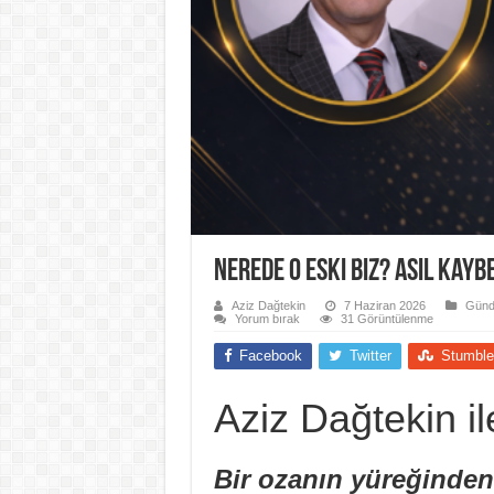
Nerede O Eski Biz? Asıl Kayb
Aziz Dağtekin
7 Haziran 2026
Gün
Yorum bırak
31 Görüntülenme
Facebook
Twitter
Stumble
Aziz Dağtekin i
Bir ozanın yüreğinden