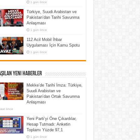
1 gün önce
Türkiye, Suudi Arabistan ve
Pakistan’dan Tarihi Savunma
Anlaşması
1 gün önce
112 Acil Mobil İhbar
Uygulaması İçin Kamu Spotu
1 gün önce
şılan Yeni Haberler
Mekke’de Tarihi İmza: Türkiye,
Suudi Arabistan ve
Pakistan’dan Ortak Savunma
Anlaşması
saat önce
Yeni Parti’yi Öne Çıkardılar,
Hesap Tutmadı: Anketin
Toplamı Yüzde 97,1
1 gün önce