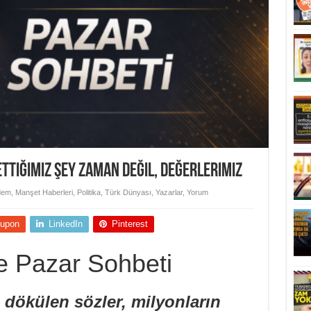
ettiğimiz Şey Zaman Değil, Değerlerimiz
dem
,
Manşet Haberleri
,
Politika
,
Türk Dünyası
,
Yazarlar
,
Yorum
upon
LinkedIn
Pinterest
le Pazar Sohbeti
 dökülen sözler, milyonların