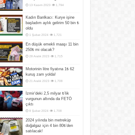
13 Kasım 2023
1,794
Kadın Banlkacı: Kurye işine
başladım aylık gelirim 50 bin ₺
oldu
1 Şubat 2024
1,721
En düşük emekli maaşı 11 bin
250₺ mi olacak?
28 Aralık 2023
1,715
Motorinin litre fiyatına 1₺ 62
kuruş zam yolda!
21 Aralık 2023
1,708
İzmir’deki 2,5 milyar ₺’lik
vurgunun altında da FETÖ
çıktı
8 Şubat 2024
1,708
2024 yılında bin metreküp
doğalgaz için 4 bin 80₺’den
satılacak!