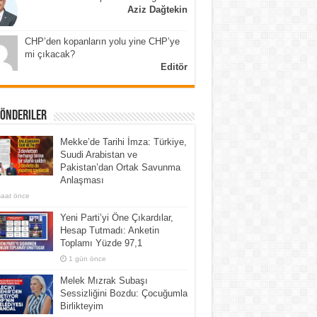
Aziz Dağtekin
CHP’den kopanların yolu yine CHP’ye
mi çıkacak?
Editör
Gönderiler
Mekke’de Tarihi İmza: Türkiye,
Suudi Arabistan ve
Pakistan’dan Ortak Savunma
Anlaşması
saat önce
Yeni Parti’yi Öne Çıkardılar,
Hesap Tutmadı: Anketin
Toplamı Yüzde 97,1
1 gün önce
Melek Mızrak Subaşı
Sessizliğini Bozdu: Çocuğumla
Birlikteyim