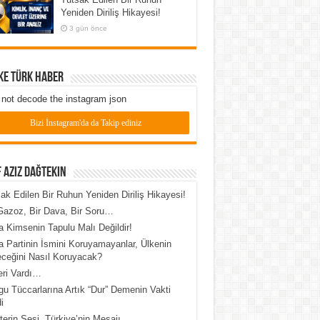
Yeniden Diriliş Hikayesi!
3 gün önce
ke Türk Haber
not decode the instagram json
Bizi İnstagram'da da Takip ediniz
 Aziz Dağtekin
ak Edilen Bir Ruhun Yeniden Diriliş Hikayesi!
Gazoz, Bir Dava, Bir Soru…
 Kimsenin Tapulu Malı Değildir!
 Partinin İsmini Koruyamayanlar, Ülkenin
ceğini Nasıl Koruyacak?
leri Vardı…
u Tüccarlarına Artık “Dur” Demenin Vakti
i
erin Sesi, Türkiye’nin Mesajı