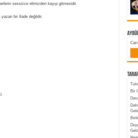
rlerin sessizce elimizden kayıp gitmesidir.
azan bir ifade değildir.
Aybü
Can 
Taraf
Tuts
Bir 
ü.
Dava
Daha
Gele
Biri
Duyg
Geld
Meht