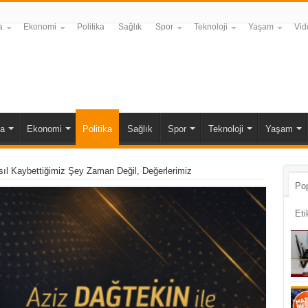
a
Ekonomi
Politika
Sağlık
Spor
Teknoloji
Yaşam
Vid
a
Ekonomi
Politika
Sağlık
Spor
Teknoloji
Yaşam
ıl Kaybettiğimiz Şey Zaman Değil, Değerlerimiz
Pop
Eti