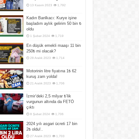
13 Kasım 2023
1,792
Kadın Banlkacı: Kurye işine
başladım aylık gelirim 50 bin ₺
oldu
1 Şubat 2024
1,719
En düşük emekli maaşı 11 bin
250₺ mi olacak?
28 Aralık 2023
1,714
Motorinin litre fiyatına 1₺ 62
kuruş zam yolda!
21 Aralık 2023
1,706
İzmir’deki 2,5 milyar ₺’lik
vurgunun altında da FETÖ
çıktı
8 Şubat 2024
1,706
2024 yılı asgari ücreti 17 bin
2₺ oldu!..
27 Aralık 2023
1,703