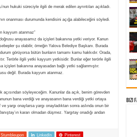
 hukuki süreciyle ilgili de merak edilen ayrıntıları açıkladı.
nın onanması durumunda kendisini açığa alabileceğini söyledi.
için kayyum atanmaz”
oğrusu anayasamız da içişleri bakanına yetki veriyor. Kanun
ebepler şu olabilir, örneğin Yalova Belediye Başkanı. Burada
ir durum görüyorsa bütün bunların tamamı kamu hakkıdır. Orada,
ır. Terörle ilgili yetki kayyum yetkisidir. Bunlar eğer terörle ilgili
 içişleri bakanına anayasadan bağlı yetki sağlanmıştır.
konusu değil. Burada kayyum atanmaz.
uk açısından söyleyeceğim. Kanunlar da açık, benim görevden
nunun bana verdiği ve anayasanın bana verdiği yetki ortaya
Bizi 
f ve yargı onaylarsa yargı onayladıktan sonra aslında onun bir
r. Danıştay’ın kararı olmadan düşmez. Yargıtay onadığı andan
Stumbleupon
LinkedIn
Pinterest