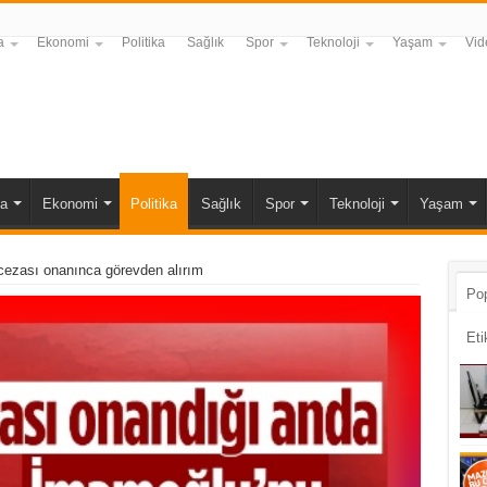
a
Ekonomi
Politika
Sağlık
Spor
Teknoloji
Yaşam
Vid
a
Ekonomi
Politika
Sağlık
Spor
Teknoloji
Yaşam
cezası onanınca görevden alırım
Pop
Eti