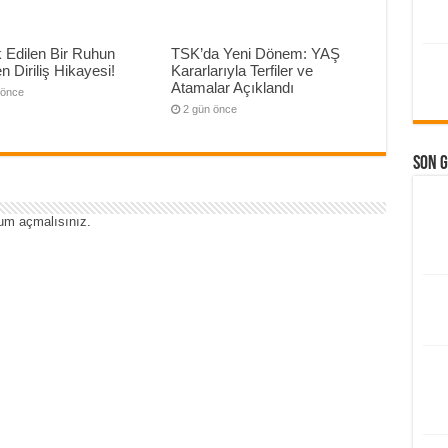
 Edilen Bir Ruhun
TSK’da Yeni Dönem: YAŞ
n Diriliş Hikayesi!
Kararlarıyla Terfiler ve
Atamalar Açıklandı
 önce
2 gün önce
Son 
um açmalısınız
.