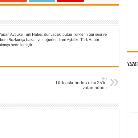
Yapan Aybüke Türk Haber, dünyadaki bütün Türklerin gür sesi ve
 Habere Bozkurtça bakan ve değerlendiren Aybüke Türk Haber
lmayı hedeflemiştir.
Yazar
İleri
Türk askerinden eksi 25’te
vatan nöbeti