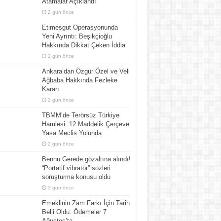
Atamalar Açıklandı
2 gün önce
Etimesgut Operasyonunda
Yeni Ayrıntı: Beşikçioğlu
Hakkında Dikkat Çeken İddia
2 gün önce
Ankara’dan Özgür Özel ve Veli
Ağbaba Hakkında Fezleke
Kararı
2 gün önce
TBMM’de Terörsüz Türkiye
Hamlesi: 12 Maddelik Çerçeve
Yasa Meclis Yolunda
2 gün önce
Bennu Gerede gözaltına alındı!
“Portatif vibratör” sözleri
soruşturma konusu oldu
2 gün önce
Emeklinin Zam Farkı İçin Tarih
Belli Oldu: Ödemeler 7
Ağustos’ta