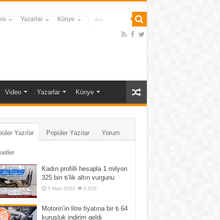
eo
Yazarlar
Künye
Video
Yazarlar
Künye
üler Yazılar
Popüler Yazılar
Yorum
ketler
Kadın profilli hesapla 1 milyon
325 bin ₺’lik altın vurgunu
5 Mart 2024
2,025
Motorin’in litre fiyatına bir ₺ 64
kuruşluk indirim geldi