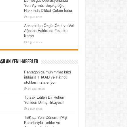
Etimesgut Operasyonunda
Yeni Ayrıntı: Beşikçioğlu
Hakkında Dikkat Çeken İddia
2 gün önce
Ankara’dan Özgür Özel ve Veli
Ağbaba Hakkında Fezleke
Kararı
2 gün önce
şılan Yeni Haberler
Pentagon’da mühimmat krizi
iddiası! THAAD ve Patriot
stokları hızla eriyor
24 saat önce
Tutsak Edilen Bir Ruhun
Yeniden Diriliş Hikayesi!
1 gün önce
TSK’da Yeni Dönem: YAŞ
Kararlarıyla Terfiler ve