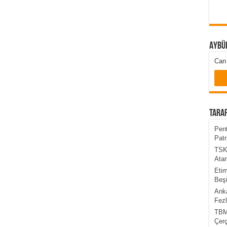
Aybü
Can 
Taraf
Pent
Patr
TSK’
Atam
Etim
Beşi
Anka
Fezl
TBMM
Çer