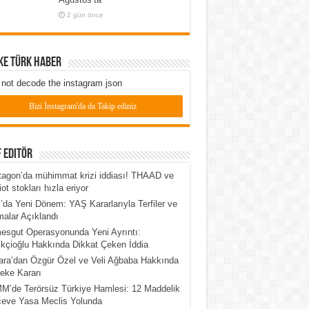
2 gün önce
ke Türk Haber
not decode the instagram json
Bizi İnstagram'da da Takip ediniz
 Editör
agon’da mühimmat krizi iddiası! THAAD ve
iot stokları hızla eriyor
da Yeni Dönem: YAŞ Kararlarıyla Terfiler ve
alar Açıklandı
esgut Operasyonunda Yeni Ayrıntı:
kçioğlu Hakkında Dikkat Çeken İddia
ra’dan Özgür Özel ve Veli Ağbaba Hakkında
eke Kararı
’de Terörsüz Türkiye Hamlesi: 12 Maddelik
çeve Yasa Meclis Yolunda