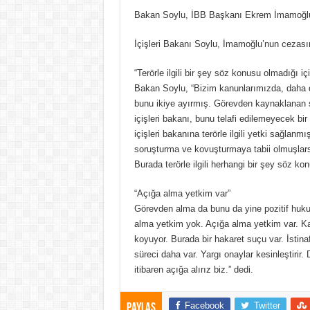
Bakan Soylu, İBB Başkanı Ekrem İmamoğlu’nun
İçişleri Bakanı Soylu, İmamoğlu’nun cezası
“Terörle ilgili bir şey söz konusu olmadığı 
Bakan Soylu, “Bizim kanunlarımızda, daha d
bunu ikiye ayırmış. Görevden kaynaklanan s
içişleri bakanı, bunu telafi edilemeyecek b
içişleri bakanına terörle ilgili yetki sağlanmışt
soruşturma ve kovuşturmaya tabii olmuşlarsa
Burada terörle ilgili herhangi bir şey söz 
“Açığa alma yetkim var”
Görevden alma da bunu da yine pozitif huk
alma yetkim yok. Açığa alma yetkim var. Ka
koyuyor. Burada bir hakaret suçu var. İstina
süreci daha var. Yargı onaylar kesinleştiri
itibaren açığa alırız biz.” dedi.
Facebook
Twitter
Paylaş