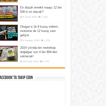
En düşük emekli maaşı 12 bin
500 ₺ mi olacak?
6 Ocak 2024
1,702
Otogaz’a 1₺ 8 kuruş indirim,
motorine de 12 kuruş zam
geliyor
4 Haziran 2024
1,702
2024 yılında bin metreküp
doğalgaz için 4 bin 80₺’den
satılacak!
29 Aralık 2023
1,701
Facebook’ta Takip Edin