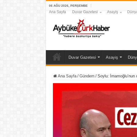
06 AĞU 2026, PERŞEMBE
Ana Sayfa
Duvar Gazetesi
Asayiş
Düny
Duvar Gazetesi
Asayiş
Düny
Ana Sayfa
/
Gündem
/
Soylu: İmamoğlu’nun 