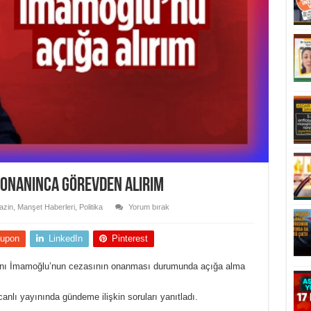
 onanınca görevden alırım
azin
,
Manşet Haberleri
,
Politika
Yorum bırak
upon
LinkedIn
Pinterest
anı İmamoğlu’nun cezasının onanması durumunda açığa alma
nlı yayınında gündeme ilişkin soruları yanıtladı.