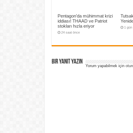
Pentagon’da mühimmat krizi
Tutsak
iddiası! THAAD ve Patriot
Yenide
stokları hızla eriyor
1 gün
24 saat önce
Bir yanıt yazın
Yorum yapabilmek için
otur