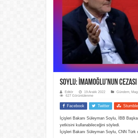
Soylu: İmamoğlu’nun cezası
Editör
19 Aralık 2022
Gündem
,
Mag
627 Görüntülenme
Facebook
Twitter
Stumble
İçişleri Bakanı Süleyman Soylu, İBB Başk
yetkisini kullanabileceğini söyledi.
İçişleri Bakanı Süleyman Soylu, CNN Türk ca