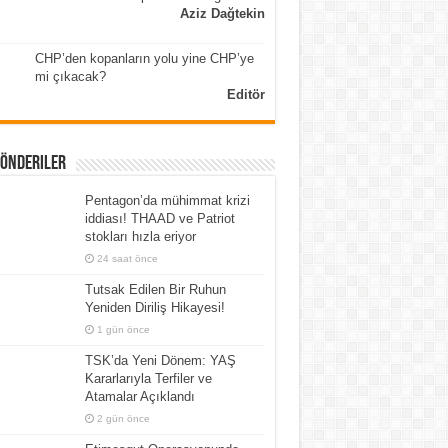
Aziz Dağtekin
CHP’den kopanların yolu yine CHP’ye
mi çıkacak?
Editör
Gönderiler
Pentagon’da mühimmat krizi
iddiası! THAAD ve Patriot
stokları hızla eriyor
24 saat önce
Tutsak Edilen Bir Ruhun
Yeniden Diriliş Hikayesi!
1 gün önce
TSK’da Yeni Dönem: YAŞ
Kararlarıyla Terfiler ve
Atamalar Açıklandı
2 gün önce