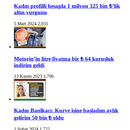
Kadın profilli hesapla 1 milyon 325 bin ₺’lik
altın vurgunu
5 Mart 2024
2,031
Motorin’in litre fiyatına bir ₺ 64 kuruşluk
indirim geldi
13 Kasım 2023
1,796
Kadın Banlkacı: Kurye işine başladım aylık
gelirim 50 bin ₺ oldu
1 Şubat 2024
1,722