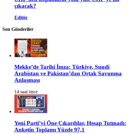
çıkacak?
Editör
Son Gönderiler
Mekke’de Tarihi İmza: Türkiye, Suudi
Arabistan ve Pakistan’dan Ortak Savunma
Anlaşması
14 saat önce
Yeni Parti’yi Öne Çıkardılar, Hesap Tutmadı:
Anketin Toplamı Yüzde 97,1