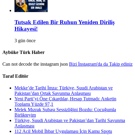
Tutsak Edilen Bir Ruhun Yeniden Diriliş
Hikayesi!
3 gün önce
Aybüke Türk Haber
Can not decode the instagram json
Bizi İnstagram'da da Takip ediniz
Taraf Editör
Mekke’de Tarihi İmza: Türkiye, Suudi Arabistan ve
Pakistan’dan Ortak Savunma Anlaşması
Yeni Parti’yi Öne Çıkardılar, Hesap Tutmadı: Anketin
Toplamı Yüzde 97,1
Melek Mızrak Subaşı Sessizliğini Bozdu: Çocuğumla
Birlikteyim
Türkiye, Suudi Arabistan ve Pakistan’dan Tarihi Savunma
Anlaşması
112 Acil Mobil İhbar Uygulaması İçin Kamu Spotu