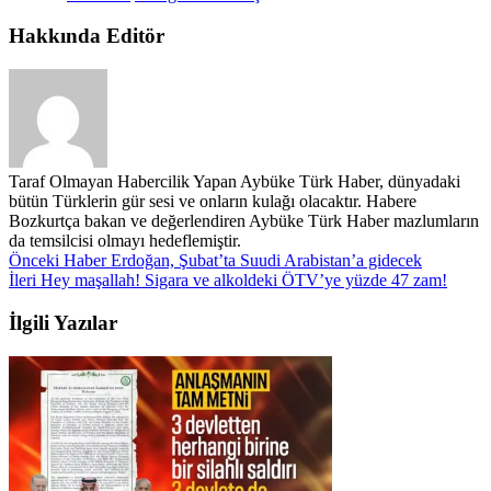
Hakkında Editör
Taraf Olmayan Habercilik Yapan Aybüke Türk Haber, dünyadaki
bütün Türklerin gür sesi ve onların kulağı olacaktır. Habere
Bozkurtça bakan ve değerlendiren Aybüke Türk Haber mazlumların
da temsilcisi olmayı hedeflemiştir.
Önceki Haber
Erdoğan, Şubat’ta Suudi Arabistan’a gidecek
İleri
Hey maşallah! Sigara ve alkoldeki ÖTV’ye yüzde 47 zam!
İlgili Yazılar