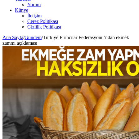
Yorum
Künye
İletişim
Çerez Politikası
Gizlilik Politikası
Ana Sayfa
/
Gündem
/
Türkiye Fırıncılar Federasyonu’ndan ekmek
zammı açıklaması