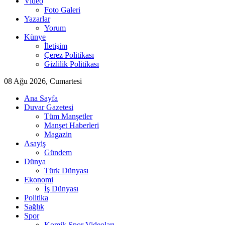
Video
Foto Galeri
Yazarlar
Yorum
Künye
İletişim
Çerez Politikası
Gizlilik Politikası
08 Ağu 2026, Cumartesi
Ana Sayfa
Duvar Gazetesi
Tüm Manşetler
Manşet Haberleri
Magazin
Asayiş
Gündem
Dünya
Türk Dünyası
Ekonomi
İş Dünyası
Politika
Sağlık
Spor
Komik Spor Videoları