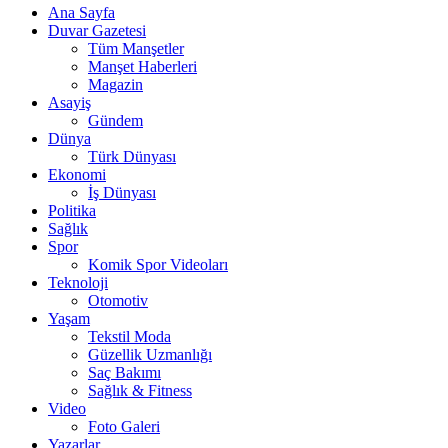
Ana Sayfa
Duvar Gazetesi
Tüm Manşetler
Manşet Haberleri
Magazin
Asayiş
Gündem
Dünya
Türk Dünyası
Ekonomi
İş Dünyası
Politika
Sağlık
Spor
Komik Spor Videoları
Teknoloji
Otomotiv
Yaşam
Tekstil Moda
Güzellik Uzmanlığı
Saç Bakımı
Sağlık & Fitness
Video
Foto Galeri
Yazarlar