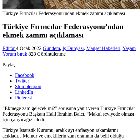
Türkiye Fırıncılar Federasyonu'ndan ekmek zammı açıklaması
Türkiye Fırıncılar Federasyonu’ndan
ekmek zammı açıklaması
Editör
4 Ocak 2022
Gündem
,
İş Dünyası
,
Manşet Haberleri
,
Yaşam
Yorum bırak
828 Görüntülenme
Paylaş
Facebook
Twitter
Stumbleupon
LinkedIn
Pinterest
“Ekmeğe zam gelecek mi?” sorusuna yanıt veren Türkiye Fırıncılar
Federasyonu Başkanı Halil İbrahim Balcı, “Makul seviyede olması
için çalışacağız” dedi.
Türkiye İstatistik Kurumu, aralık ayı enflasyon rakamlarını
açıkladı…Memur ve emeklilerin zam oranının da belli olduğu