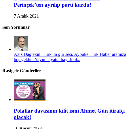
Perinçek’ten ayrılıp parti kurdu!
7 Aralık 2021
Son Yorumlar
Aziz Dağtekin: Türk'ün gür sesi. Aybüke Türk Haber aramıza
hoş geldin. Yayın hayatın hayırlı ol...
Rastgele Gönderiler
Polatlar davasının kilit ismi Ahmet Gün itirafçı
olacak!
16 Kasım 2023