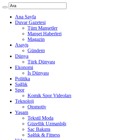
Ana Sayfa
Duvar Gazetesi
Tüm Manşetler
Manşet Haberleri
Magazin
Asayiş
Gündem
Dünya
Türk Dünyası
Ekonomi
İş Dünyası
Politika
Sağlık
Spor
Komik Spor Videoları
Teknoloji
Otomotiv
Yaşam
Tekstil Moda
Güzellik Uzmanlığı
Saç Bakımı
Sağlık & Fitness