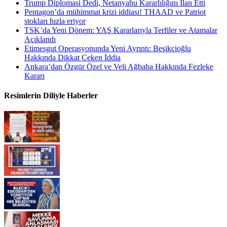
Trump Diplomasi Dedi, Netanyahu Kararlılığını İlan Etti
Pentagon’da mühimmat krizi iddiası! THAAD ve Patriot
stokları hızla eriyor
TSK’da Yeni Dönem: YAŞ Kararlarıyla Terfiler ve Atamalar
Açıklandı
Etimesgut Operasyonunda Yeni Ayrıntı: Beşikçioğlu
Hakkında Dikkat Çeken İddia
Ankara’dan Özgür Özel ve Veli Ağbaba Hakkında Fezleke
Kararı
Resimlerin Diliyle Haberler