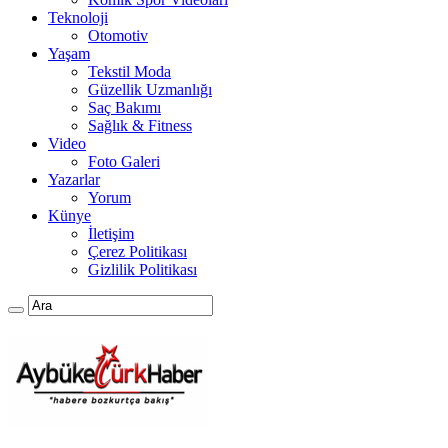
Teknoloji
Otomotiv
Yaşam
Tekstil Moda
Güzellik Uzmanlığı
Saç Bakımı
Sağlık & Fitness
Video
Foto Galeri
Yazarlar
Yorum
Künye
İletişim
Çerez Politikası
Gizlilik Politikası