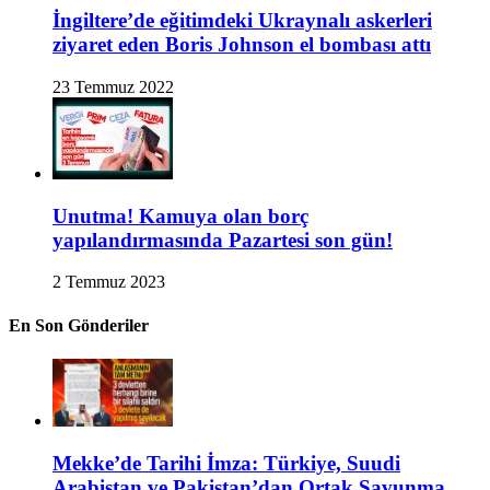
İngiltere’de eğitimdeki Ukraynalı askerleri
ziyaret eden Boris Johnson el bombası attı
23 Temmuz 2022
Unutma! Kamuya olan borç
yapılandırmasında Pazartesi son gün!
2 Temmuz 2023
En Son Gönderiler
Mekke’de Tarihi İmza: Türkiye, Suudi
Arabistan ve Pakistan’dan Ortak Savunma