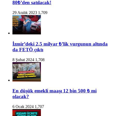
80₺’den satılacak!
29 Aralık 2023
1,709
İzmir’deki 2,5 milyar ₺’lik vurgunun altında
da FETÖ çıktı
8 Şubat 2024
1,708
En düşük emekli maaşı 12 bin 500 ₺ mi
olacak?
6 Ocak 2024
1,707