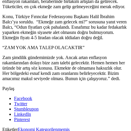
enflasyon rakamları, beraberinde birtakım artışları da getirecek.
Tüketiciler, en çok ekmeğe zam gelip gelmeyeceğini merak ediyor.
Konu, Türkiye Fırıncılar Federasyonu Başkanı Halil İbrahim
Balcı’ya soruldu. “Ekmeğe zam gelecek mi?” sorusuna yanıt veren
Balcı, “Odun fiyatları çok pahalandı. Esnafımız bu kadar fedakarlık
yaparken ekmeğin siyasete alet olmasını doğru bulmuyorum.
Ekmeğin fiyatı 4-5 liradan olacak iddiaları doğru değil.
“ZAM YOK AMA TALEP OLACAKTIR”
Zam şimdilik gündemimizde yok. Ancak artan enflasyon
rakamlarından dolayı bize zam talebi gelecektir. Hemen hemen her
üründe bir artış söz konusu. Ekmekte de olmaması haksızlık olur.
Her bölgedeki esnaf kendi zam oranlarını belirleyecektir. Bizim
amacımız makul seviyede olması. Bunun için çalışıyoruz.” dedi.
Paylaş
Facebook
Twitter
Stumbleupon
LinkedIn
Pinterest
Etiketler
Ekonomi
Kategorilenmemiş