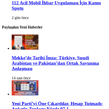
112 Acil Mobil İhbar Uygulaması İçin Kamu
Spotu
2 gün önce
Paylaşılan Yeni Haberler
Mekke’de Tarihi İmza: Türkiye, Suudi
Arabistan ve Pakistan’dan Ortak Savunma
Anlaşması
14 saat önce
Yeni Parti’yi Öne Çıkardılar, Hesap Tutmadı:
Anketin Toplamı Yüzde 97,1