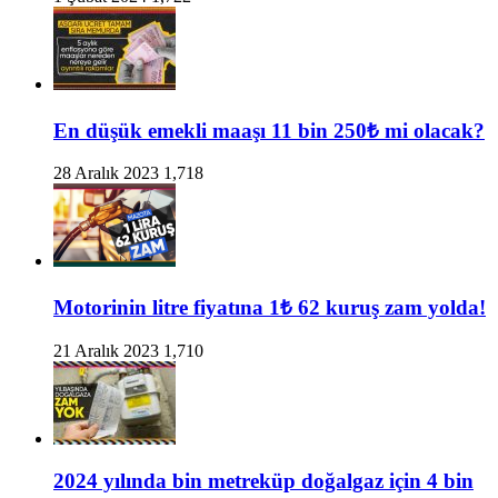
En düşük emekli maaşı 11 bin 250₺ mi olacak?
28 Aralık 2023
1,718
Motorinin litre fiyatına 1₺ 62 kuruş zam yolda!
21 Aralık 2023
1,710
2024 yılında bin metreküp doğalgaz için 4 bin