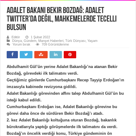
Adalet bakanı Bekir Bozdağ: Adalet
Twitter’da değil, mahkemelerde tecelli
bulsun
Editör
1 Şubat 2022
Dünya
,
Gündem
,
Manşet Haberleri
,
Türk Dünyası
,
Yaşam
Yorum bırak
709 Görüntülenme
Abdulhamit Gül’ün yerine Adalet Bakanlığı’na atanan Bekir
Bozdağ, görevdeki ilk talimatını verdi.
Geçtiğimiz günlerde Cumhurbaşkanı Recep Tayyip Erdoğan’ın
imzasıyla kabinede revizyona gidildi.
Adalet Bakanlığı görevinden affını talep Abdulhamit Gül’ün bu
isteği kabul edildi.
Cumhurbaşkanı Erdoğan ise, Adalet Bakanlığı görevine bu
görevi daha önce de sürdüren Bekir Bozdağ’ı atadı.
2. kez Adalet Bakanlığı koltuğuna oturan Bozdağ, bakanlık
bürokratlarıyla yaptığı görüşmelerde ilk talimatını da verdi.
Bozdağ’ın öncelik verdiği konu, Türkiye gündeminin ön