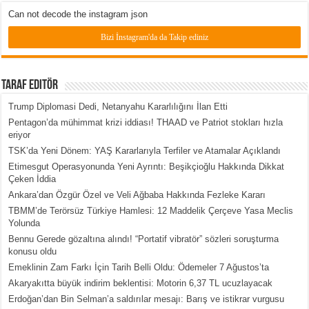
Can not decode the instagram json
Bizi İnstagram'da da Takip ediniz
Taraf Editör
Trump Diplomasi Dedi, Netanyahu Kararlılığını İlan Etti
Pentagon’da mühimmat krizi iddiası! THAAD ve Patriot stokları hızla
eriyor
TSK’da Yeni Dönem: YAŞ Kararlarıyla Terfiler ve Atamalar Açıklandı
Etimesgut Operasyonunda Yeni Ayrıntı: Beşikçioğlu Hakkında Dikkat
Çeken İddia
Ankara’dan Özgür Özel ve Veli Ağbaba Hakkında Fezleke Kararı
TBMM’de Terörsüz Türkiye Hamlesi: 12 Maddelik Çerçeve Yasa Meclis
Yolunda
Bennu Gerede gözaltına alındı! “Portatif vibratör” sözleri soruşturma
konusu oldu
Emeklinin Zam Farkı İçin Tarih Belli Oldu: Ödemeler 7 Ağustos’ta
Akaryakıtta büyük indirim beklentisi: Motorin 6,37 TL ucuzlayacak
Erdoğan’dan Bin Selman’a saldırılar mesajı: Barış ve istikrar vurgusu