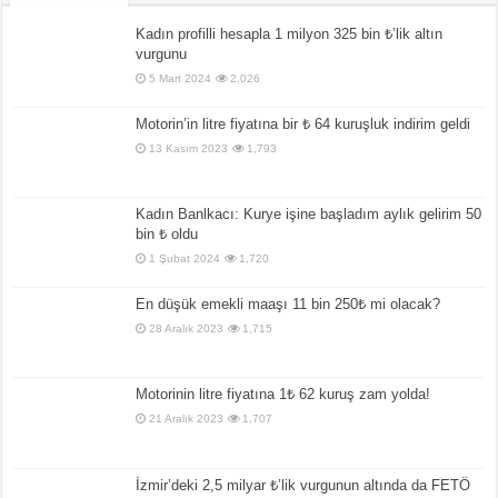
Kadın profilli hesapla 1 milyon 325 bin ₺’lik altın
vurgunu
5 Mart 2024
2,026
Motorin’in litre fiyatına bir ₺ 64 kuruşluk indirim geldi
13 Kasım 2023
1,793
Kadın Banlkacı: Kurye işine başladım aylık gelirim 50
bin ₺ oldu
1 Şubat 2024
1,720
En düşük emekli maaşı 11 bin 250₺ mi olacak?
28 Aralık 2023
1,715
Motorinin litre fiyatına 1₺ 62 kuruş zam yolda!
21 Aralık 2023
1,707
İzmir’deki 2,5 milyar ₺’lik vurgunun altında da FETÖ