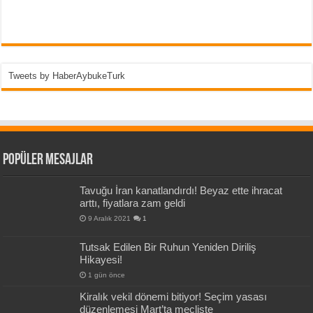
Tweets by HaberAybukeTurk
Popüler Mesajlar
Tavuğu İran kanatlandırdı! Beyaz ette ihracat
arttı, fiyatlara zam geldi
9 Aralık 2021
1
Tutsak Edilen Bir Ruhun Yeniden Diriliş
Hikayesi!
1 gün önce
Kiralık vekil dönemi bitiyor! Seçim yasası
düzenlemesi Mart’ta mecliste