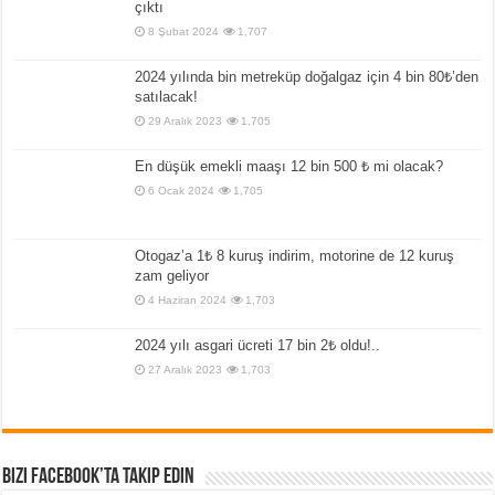
çıktı
8 Şubat 2024
1,707
2024 yılında bin metreküp doğalgaz için 4 bin 80₺’den
satılacak!
29 Aralık 2023
1,705
En düşük emekli maaşı 12 bin 500 ₺ mi olacak?
6 Ocak 2024
1,705
Otogaz’a 1₺ 8 kuruş indirim, motorine de 12 kuruş
zam geliyor
4 Haziran 2024
1,703
2024 yılı asgari ücreti 17 bin 2₺ oldu!..
27 Aralık 2023
1,703
Bizi Facebook’ta Takip Edin