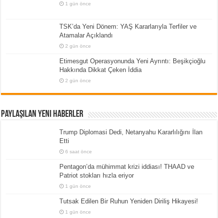
1 gün önce
TSK’da Yeni Dönem: YAŞ Kararlarıyla Terfiler ve
Atamalar Açıklandı
2 gün önce
Etimesgut Operasyonunda Yeni Ayrıntı: Beşikçioğlu
Hakkında Dikkat Çeken İddia
2 gün önce
Paylaşılan Yeni Haberler
Trump Diplomasi Dedi, Netanyahu Kararlılığını İlan
Etti
6 saat önce
Pentagon’da mühimmat krizi iddiası! THAAD ve
Patriot stokları hızla eriyor
1 gün önce
Tutsak Edilen Bir Ruhun Yeniden Diriliş Hikayesi!
1 gün önce