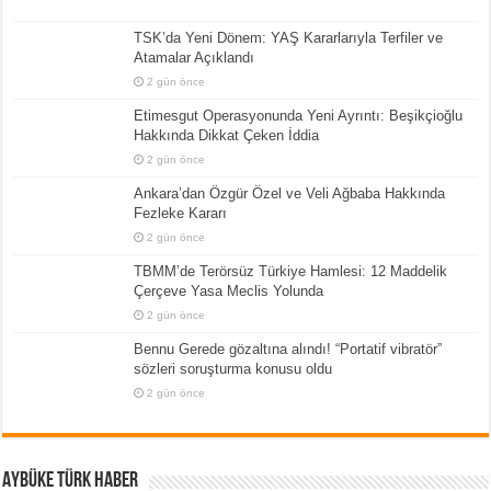
TSK’da Yeni Dönem: YAŞ Kararlarıyla Terfiler ve
Atamalar Açıklandı
2 gün önce
Etimesgut Operasyonunda Yeni Ayrıntı: Beşikçioğlu
Hakkında Dikkat Çeken İddia
2 gün önce
Ankara’dan Özgür Özel ve Veli Ağbaba Hakkında
Fezleke Kararı
2 gün önce
TBMM’de Terörsüz Türkiye Hamlesi: 12 Maddelik
Çerçeve Yasa Meclis Yolunda
2 gün önce
Bennu Gerede gözaltına alındı! “Portatif vibratör”
sözleri soruşturma konusu oldu
2 gün önce
Aybüke Türk Haber