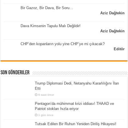
Bir Gazoz, Bir Dava, Bir Soru…
Aziz Dağtekin
Dava Kimsenin Tapulu Malı Değildir!
Aziz Dağtekin
CHP’den kopanların yolu yine CHP’ye mi çıkacak?
Editör
Son Gönderiler
Trump Diplomasi Dedi, Netanyahu Kararlılığını İlan
Etti
6 saat önce
Pentagon’da mühimmat krizi iddiası! THAAD ve
Patriot stokları hızla eriyor
1 gün önce
Tutsak Edilen Bir Ruhun Yeniden Diriliş Hikayesi!