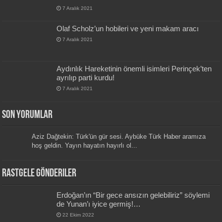
7 Aralık 2021
Olaf Scholz’un hobileri ve yeni makam aracı
7 Aralık 2021
Aydınlık Hareketinin önemli isimleri Perinçek’ten
ayrılıp parti kurdu!
7 Aralık 2021
Son Yorumlar
Aziz Dağtekin: Türk'ün gür sesi. Aybüke Türk Haber aramıza
hoş geldin. Yayın hayatın hayırlı ol...
Rastgele Gönderiler
Erdoğan’ın “Bir gece ansızın gelebiliriz” söylemi
de Yunan’ı iyice germiş!…
22 Ekim 2022