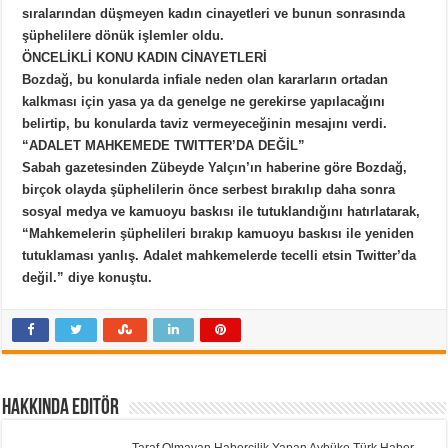
sıralarından düşmeyen kadın cinayetleri ve bunun sonrasında
şüphelilere dönük işlemler oldu.
ÖNCELİKLİ KONU KADIN CİNAYETLERİ
Bozdağ, bu konularda infiale neden olan kararların ortadan
kalkması için yasa ya da genelge ne gerekirse yapılacağını
belirtip, bu konularda taviz vermeyeceğinin mesajını verdi.
“ADALET MAHKEMEDE TWITTER’DA DEĞİL”
Sabah gazetesinden Zübeyde Yalçın’ın haberine göre Bozdağ,
birçok olayda şüphelilerin önce serbest bırakılıp daha sonra
sosyal medya ve kamuoyu baskısı ile tutuklandığını hatırlatarak,
“Mahkemelerin şüphelileri bırakıp kamuoyu baskısı ile yeniden
tutuklaması yanlış. Adalet mahkemelerde tecelli etsin Twitter’da
değil.” diye konuştu.
Hakkında Editör
Taraf Olmayan Habercilik Yapan Aybüke Türk Haber,