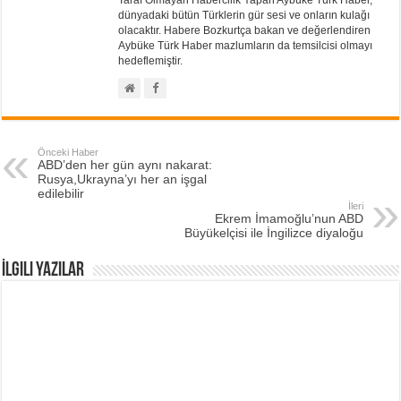
dünyadaki bütün Türklerin gür sesi ve onların kulağı
olacaktır. Habere Bozkurtça bakan ve değerlendiren
Aybüke Türk Haber mazlumların da temsilcisi olmayı
hedeflemiştir.
Önceki Haber
ABD’den her gün aynı nakarat:
Rusya,Ukrayna’yı her an işgal
edilebilir
İleri
Ekrem İmamoğlu’nun ABD
Büyükelçisi ile İngilizce diyaloğu
İlgili Yazılar