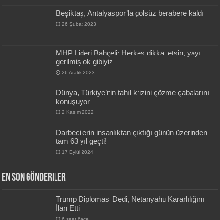
Beşiktaş, Antalyaspor’la golsüz berabere kaldı
26 Şubat 2023
MHP Lideri Bahçeli: Herkes dikkat etsin, yayı
gerilmiş ok gibiyiz
26 Aralık 2023
Dünya, Türkiye’nin tahıl krizini çözme çabalarını
konuşuyor
2 Kasım 2022
Darbecilerin insanlıktan çıktığı günün üzerinden
tam 63 yıl geçti!
17 Eylül 2024
En Son Gönderiler
Trump Diplomasi Dedi, Netanyahu Kararlılığını
İlan Etti
6 saat önce