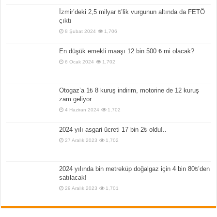
İzmir’deki 2,5 milyar ₺’lik vurgunun altında da FETÖ
çıktı
8 Şubat 2024
1,706
En düşük emekli maaşı 12 bin 500 ₺ mi olacak?
6 Ocak 2024
1,702
Otogaz’a 1₺ 8 kuruş indirim, motorine de 12 kuruş
zam geliyor
4 Haziran 2024
1,702
2024 yılı asgari ücreti 17 bin 2₺ oldu!..
27 Aralık 2023
1,702
2024 yılında bin metreküp doğalgaz için 4 bin 80₺’den
satılacak!
29 Aralık 2023
1,701