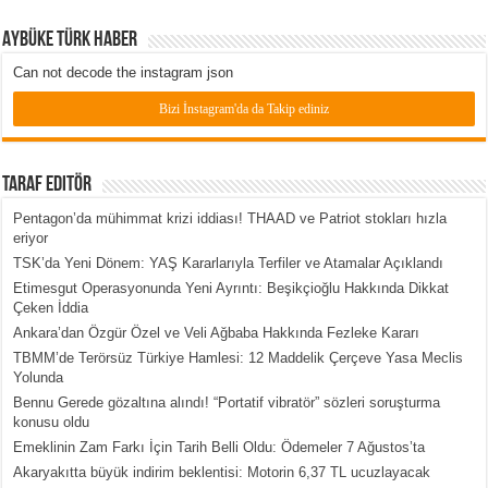
Aybüke Türk Haber
Can not decode the instagram json
Bizi İnstagram'da da Takip ediniz
Taraf Editör
Pentagon’da mühimmat krizi iddiası! THAAD ve Patriot stokları hızla
eriyor
TSK’da Yeni Dönem: YAŞ Kararlarıyla Terfiler ve Atamalar Açıklandı
Etimesgut Operasyonunda Yeni Ayrıntı: Beşikçioğlu Hakkında Dikkat
Çeken İddia
Ankara’dan Özgür Özel ve Veli Ağbaba Hakkında Fezleke Kararı
TBMM’de Terörsüz Türkiye Hamlesi: 12 Maddelik Çerçeve Yasa Meclis
Yolunda
Bennu Gerede gözaltına alındı! “Portatif vibratör” sözleri soruşturma
konusu oldu
Emeklinin Zam Farkı İçin Tarih Belli Oldu: Ödemeler 7 Ağustos’ta
Akaryakıtta büyük indirim beklentisi: Motorin 6,37 TL ucuzlayacak