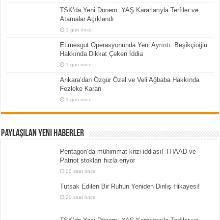
TSK’da Yeni Dönem: YAŞ Kararlarıyla Terfiler ve
Atamalar Açıklandı
1 gün önce
Etimesgut Operasyonunda Yeni Ayrıntı: Beşikçioğlu
Hakkında Dikkat Çeken İddia
1 gün önce
Ankara’dan Özgür Özel ve Veli Ağbaba Hakkında
Fezleke Kararı
1 gün önce
Paylaşılan Yeni Haberler
Pentagon’da mühimmat krizi iddiası! THAAD ve
Patriot stokları hızla eriyor
20 saat önce
Tutsak Edilen Bir Ruhun Yeniden Diriliş Hikayesi!
20 saat önce