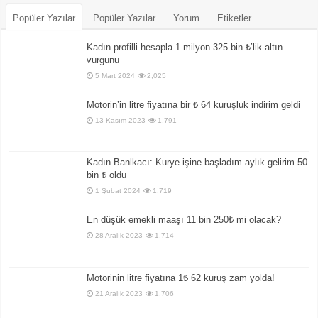
Popüler Yazılar
Popüler Yazılar
Yorum
Etiketler
Kadın profilli hesapla 1 milyon 325 bin ₺’lik altın
vurgunu
5 Mart 2024
2,025
Motorin’in litre fiyatına bir ₺ 64 kuruşluk indirim geldi
13 Kasım 2023
1,791
Kadın Banlkacı: Kurye işine başladım aylık gelirim 50
bin ₺ oldu
1 Şubat 2024
1,719
En düşük emekli maaşı 11 bin 250₺ mi olacak?
28 Aralık 2023
1,714
Motorinin litre fiyatına 1₺ 62 kuruş zam yolda!
21 Aralık 2023
1,706