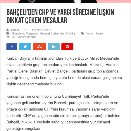
Bahçeli’den CHP ve Yargı Sürecine İlişkin
Dikkat Çeken Mesajlar
Editör
2 Haziran 2026
Gündem
,
Magazin
,
Manşet Haberleri
,
Politika
Yorum bırak
36 Görüntülenme
Kurban Bayramı tatilinin ardından Türkiye Büyük Millet Meclisi’nde
siyasi partilerin grup toplantıları yeniden başladı. Milliyetçi Hareket
Partisi Genel Başkanı Devlet Bahçeli, partisinin grup toplantısında
yaptığı konuşmada hem iç siyasete hem de uluslararası gelişmelere
ilişkin değerlendirmelerde bulundu.
Konuşmasının önemli bölümünü Cumhuriyet Halk Partisi’nde
yaşanan gelişmelere ayıran Bahçeli, parti içindeki tartışmaların ve
ortaya çıkan tablonun CHP’nin kurumsal yapısına zarar verdiğini
ifade etti. CHP’de yaşanan sürecin kutuplaşmayı artırdığını belirten
Bahçeli, hukuki süreçlerin sağduyu çerçevesinde yürütülmesi
gerektiğini vurguladı.