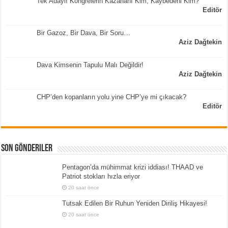
Tek Adaylı Kongrelerin Kazananı Kim, Kaybedeni Kim?
Editör
Bir Gazoz, Bir Dava, Bir Soru…
Aziz Dağtekin
Dava Kimsenin Tapulu Malı Değildir!
Aziz Dağtekin
CHP’den kopanların yolu yine CHP’ye mi çıkacak?
Editör
Son Gönderiler
Pentagon’da mühimmat krizi iddiası! THAAD ve
Patriot stokları hızla eriyor
20 saat önce
Tutsak Edilen Bir Ruhun Yeniden Diriliş Hikayesi!
20 saat önce