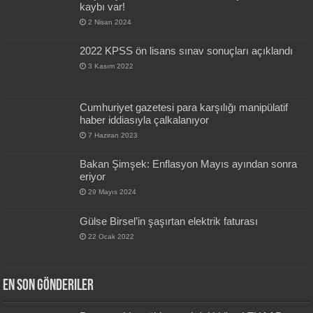
kaybı var!
2 Nisan 2024
2022 KPSS ön lisans sınav sonuçları açıklandı
3 Kasım 2022
Cumhuriyet gazetesi para karşılığı manipülatif
haber iddiasıyla çalkalanıyor
7 Haziran 2023
Bakan Şimşek: Enflasyon Mayıs ayından sonra
eriyor
29 Mayıs 2024
Gülse Birsel’in şaşırtan elektrik faturası
22 Ocak 2022
En Son Gönderiler