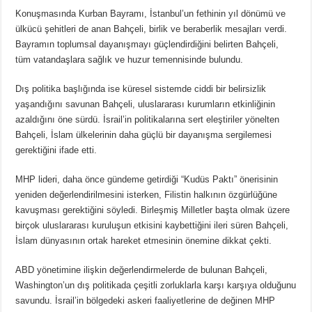
Konuşmasında Kurban Bayramı, İstanbul’un fethinin yıl dönümü ve
ülkücü şehitleri de anan Bahçeli, birlik ve beraberlik mesajları verdi.
Bayramın toplumsal dayanışmayı güçlendirdiğini belirten Bahçeli,
tüm vatandaşlara sağlık ve huzur temennisinde bulundu.
Dış politika başlığında ise küresel sistemde ciddi bir belirsizlik
yaşandığını savunan Bahçeli, uluslararası kurumların etkinliğinin
azaldığını öne sürdü. İsrail’in politikalarına sert eleştiriler yönelten
Bahçeli, İslam ülkelerinin daha güçlü bir dayanışma sergilemesi
gerektiğini ifade etti.
MHP lideri, daha önce gündeme getirdiği “Kudüs Paktı” önerisinin
yeniden değerlendirilmesini isterken, Filistin halkının özgürlüğüne
kavuşması gerektiğini söyledi. Birleşmiş Milletler başta olmak üzere
birçok uluslararası kuruluşun etkisini kaybettiğini ileri süren Bahçeli,
İslam dünyasının ortak hareket etmesinin önemine dikkat çekti.
ABD yönetimine ilişkin değerlendirmelerde de bulunan Bahçeli,
Washington’un dış politikada çeşitli zorluklarla karşı karşıya olduğunu
savundu. İsrail’in bölgedeki askeri faaliyetlerine de değinen MHP