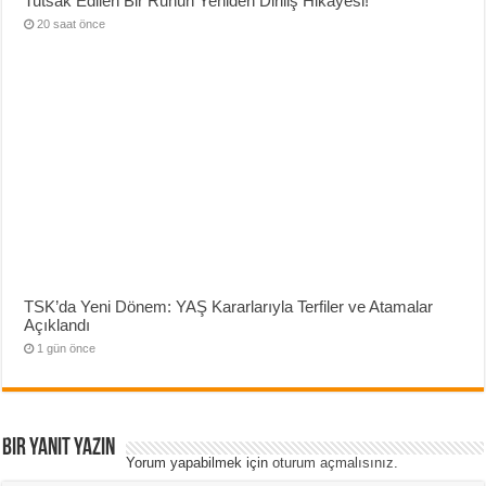
Tutsak Edilen Bir Ruhun Yeniden Diriliş Hikayesi!
20 saat önce
TSK’da Yeni Dönem: YAŞ Kararlarıyla Terfiler ve Atamalar
Açıklandı
1 gün önce
Bir yanıt yazın
Yorum yapabilmek için
oturum açmalısınız
.