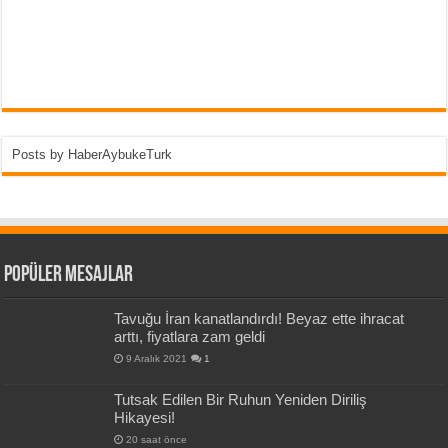
Posts by HaberAybukeTurk
Popüler Mesajlar
Tavuğu İran kanatlandırdı! Beyaz ette ihracat
arttı, fiyatlara zam geldi
9 Aralık 2021
1
Tutsak Edilen Bir Ruhun Yeniden Diriliş
Hikayesi!
20 saat önce