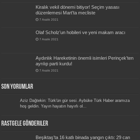
Kiralık vekil dönemi bitiyor! Seçim yasası
düzenlemesi Mart’ta mecliste
7 Aralık 2021
Olaf Scholz’un hobileri ve yeni makam aracı
7 Aralık 2021
Aydınlık Hareketinin önemli isimleri Perinçek’ten
ayrılıp parti kurdu!
7 Aralık 2021
Son Yorumlar
Aziz Dağtekin: Türk'ün gür sesi. Aybüke Türk Haber aramıza
hoş geldin. Yayın hayatın hayırlı ol...
Rastgele Gönderiler
Beşiktaş’ta 16 katlı binada yangın çıktı: 29 can