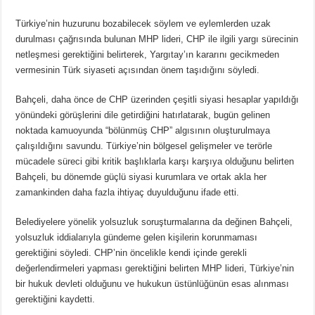
Türkiye’nin huzurunu bozabilecek söylem ve eylemlerden uzak
durulması çağrısında bulunan MHP lideri, CHP ile ilgili yargı sürecinin
netleşmesi gerektiğini belirterek, Yargıtay’ın kararını gecikmeden
vermesinin Türk siyaseti açısından önem taşıdığını söyledi.
Bahçeli, daha önce de CHP üzerinden çeşitli siyasi hesaplar yapıldığı
yönündeki görüşlerini dile getirdiğini hatırlatarak, bugün gelinen
noktada kamuoyunda “bölünmüş CHP” algısının oluşturulmaya
çalışıldığını savundu. Türkiye’nin bölgesel gelişmeler ve terörle
mücadele süreci gibi kritik başlıklarla karşı karşıya olduğunu belirten
Bahçeli, bu dönemde güçlü siyasi kurumlara ve ortak akla her
zamankinden daha fazla ihtiyaç duyulduğunu ifade etti.
Belediyelere yönelik yolsuzluk soruşturmalarına da değinen Bahçeli,
yolsuzluk iddialarıyla gündeme gelen kişilerin korunmaması
gerektiğini söyledi. CHP’nin öncelikle kendi içinde gerekli
değerlendirmeleri yapması gerektiğini belirten MHP lideri, Türkiye’nin
bir hukuk devleti olduğunu ve hukukun üstünlüğünün esas alınması
gerektiğini kaydetti.