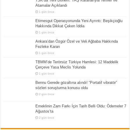
TSK’da Yeni Dönem: YAŞ Kararlarıyla Terfiler ve
Atamalar Açıklandı
1 gün önce
Etimesgut Operasyonunda Yeni Ayrıntı: Beşikçioğlu
Hakkında Dikkat Çeken İddia
1 gün önce
Ankara’dan Özgür Özel ve Veli Ağbaba Hakkında
Fezleke Kararı
1 gün önce
TBMM’de Terörsüz Türkiye Hamlesi: 12 Maddelik
Çerçeve Yasa Meclis Yolunda
1 gün önce
Bennu Gerede gözaltına alındı! “Portatif vibratör”
sözleri soruşturma konusu oldu
2 gün önce
Emeklinin Zam Farkı İçin Tarih Belli Oldu: Ödemeler 7
Ağustos’ta
2 gün önce