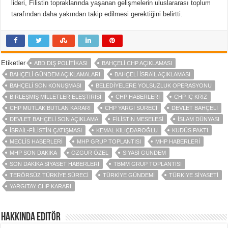
lideri, Filistin topraklarında yaşanan gelişmelerin uluslararası toplum
tarafından daha yakından takip edilmesi gerektiğini belirtti.
Etiketler
ABD DIŞ POLITIKASI
BAHÇELI CHP AÇIKLAMASI
BAHÇELI GÜNDEM AÇIKLAMALARI
BAHÇELI İSRAIL AÇIKLAMASI
BAHÇELI SON KONUŞMASI
BELEDIYELERE YOLSUZLUK OPERASYONU
BIRLEŞMIŞ MILLETLER ELEŞTIRISI
CHP HABERLERI
CHP IÇ KRIZ
CHP MUTLAK BUTLAN KARARI
CHP YARGI SÜRECI
DEVLET BAHÇELI
DEVLET BAHÇELI SON AÇIKLAMA
FILISTIN MESELESI
İSLAM DÜNYASI
İSRAIL-FILISTIN ÇATIŞMASI
KEMAL KILIÇDAROĞLU
KUDÜS PAKTI
MECLIS HABERLERI
MHP GRUP TOPLANTISI
MHP HABERLERI
MHP SON DAKIKA
ÖZGÜR ÖZEL
SIYASI GÜNDEM
SON DAKIKA SIYASET HABERLERI
TBMM GRUP TOPLANTISI
TERÖRSÜZ TÜRKIYE SÜRECI
TÜRKIYE GÜNDEMI
TÜRKIYE SIYASETI
YARGITAY CHP KARARI
Hakkında Editör