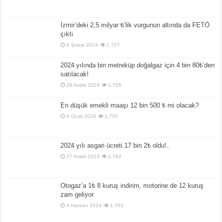
İzmir’deki 2,5 milyar ₺’lik vurgunun altında da FETÖ
çıktı
8 Şubat 2024
1,707
2024 yılında bin metreküp doğalgaz için 4 bin 80₺’den
satılacak!
29 Aralık 2023
1,705
En düşük emekli maaşı 12 bin 500 ₺ mi olacak?
6 Ocak 2024
1,705
2024 yılı asgari ücreti 17 bin 2₺ oldu!..
27 Aralık 2023
1,704
Otogaz’a 1₺ 8 kuruş indirim, motorine de 12 kuruş
zam geliyor
4 Haziran 2024
1,703