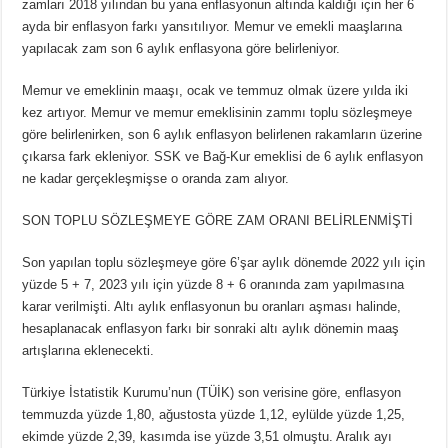
zamları 2018 yılından bu yana enflasyonun altında kaldığı için her 6
ayda bir enflasyon farkı yansıtılıyor. Memur ve emekli maaşlarına
yapılacak zam son 6 aylık enflasyona göre belirleniyor.
Memur ve emeklinin maaşı, ocak ve temmuz olmak üzere yılda iki
kez artıyor. Memur ve memur emeklisinin zammı toplu sözleşmeye
göre belirlenirken, son 6 aylık enflasyon belirlenen rakamların üzerine
çıkarsa fark ekleniyor. SSK ve Bağ-Kur emeklisi de 6 aylık enflasyon
ne kadar gerçekleşmişse o oranda zam alıyor.
SON TOPLU SÖZLEŞMEYE GÖRE ZAM ORANI BELİRLENMİŞTİ
Son yapılan toplu sözleşmeye göre 6’şar aylık dönemde 2022 yılı için
yüzde 5 + 7, 2023 yılı için yüzde 8 + 6 oranında zam yapılmasına
karar verilmişti. Altı aylık enflasyonun bu oranları aşması halinde,
hesaplanacak enflasyon farkı bir sonraki altı aylık dönemin maaş
artışlarına eklenecekti.
Türkiye İstatistik Kurumu’nun (TÜİK) son verisine göre, enflasyon
temmuzda yüzde 1,80, ağustosta yüzde 1,12, eylülde yüzde 1,25,
ekimde yüzde 2,39, kasımda ise yüzde 3,51 olmuştu. Aralık ayı