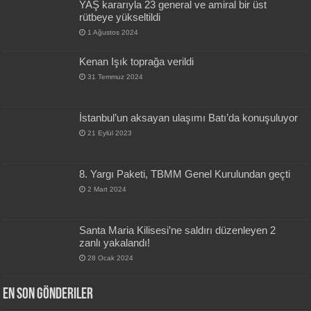
YAŞ kararıyla 23 general ve amiral bir üst
rütbeye yükseltildi
1 Ağustos 2024
Kenan Işık toprağa verildi
31 Temmuz 2024
İstanbul’un aksayan ulaşımı Batı’da konuşuluyor
21 Eylül 2023
8. Yargı Paketi, TBMM Genel Kurulundan geçti
2 Mart 2024
Santa Maria Kilisesi’ne saldırı düzenleyen 2
zanlı yakalandı!
28 Ocak 2024
En Son Gönderiler