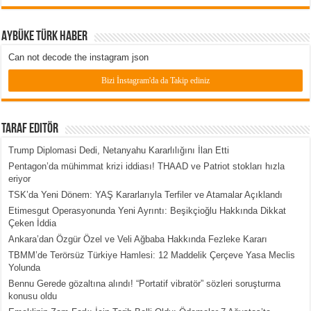
Aybüke Türk Haber
Can not decode the instagram json
Bizi İnstagram'da da Takip ediniz
Taraf Editör
Trump Diplomasi Dedi, Netanyahu Kararlılığını İlan Etti
Pentagon’da mühimmat krizi iddiası! THAAD ve Patriot stokları hızla
eriyor
TSK’da Yeni Dönem: YAŞ Kararlarıyla Terfiler ve Atamalar Açıklandı
Etimesgut Operasyonunda Yeni Ayrıntı: Beşikçioğlu Hakkında Dikkat
Çeken İddia
Ankara’dan Özgür Özel ve Veli Ağbaba Hakkında Fezleke Kararı
TBMM’de Terörsüz Türkiye Hamlesi: 12 Maddelik Çerçeve Yasa Meclis
Yolunda
Bennu Gerede gözaltına alındı! “Portatif vibratör” sözleri soruşturma
konusu oldu