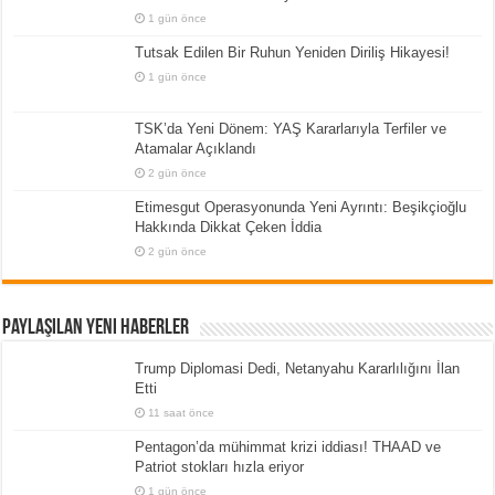
1 gün önce
Tutsak Edilen Bir Ruhun Yeniden Diriliş Hikayesi!
1 gün önce
TSK’da Yeni Dönem: YAŞ Kararlarıyla Terfiler ve
Atamalar Açıklandı
2 gün önce
Etimesgut Operasyonunda Yeni Ayrıntı: Beşikçioğlu
Hakkında Dikkat Çeken İddia
2 gün önce
Paylaşılan Yeni Haberler
Trump Diplomasi Dedi, Netanyahu Kararlılığını İlan
Etti
11 saat önce
Pentagon’da mühimmat krizi iddiası! THAAD ve
Patriot stokları hızla eriyor
1 gün önce