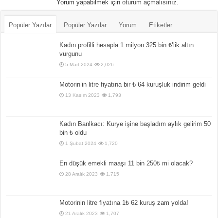
Yorum yapabilmek için
oturum açmalısınız
.
Popüler Yazılar
Popüler Yazılar
Yorum
Etiketler
Kadın profilli hesapla 1 milyon 325 bin ₺’lik altın
vurgunu
5 Mart 2024
2,026
Motorin’in litre fiyatına bir ₺ 64 kuruşluk indirim geldi
13 Kasım 2023
1,793
Kadın Banlkacı: Kurye işine başladım aylık gelirim 50
bin ₺ oldu
1 Şubat 2024
1,720
En düşük emekli maaşı 11 bin 250₺ mi olacak?
28 Aralık 2023
1,715
Motorinin litre fiyatına 1₺ 62 kuruş zam yolda!
21 Aralık 2023
1,707