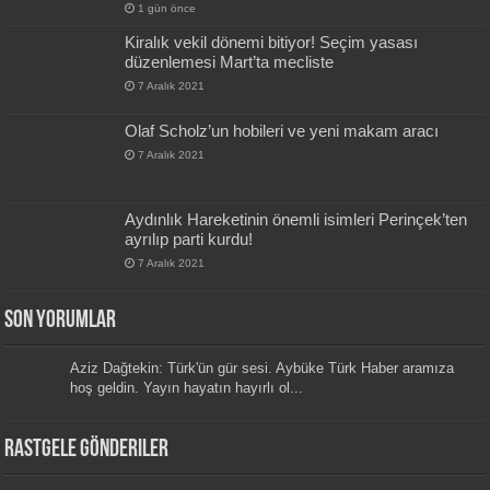
1 gün önce
Kiralık vekil dönemi bitiyor! Seçim yasası
düzenlemesi Mart’ta mecliste
7 Aralık 2021
Olaf Scholz’un hobileri ve yeni makam aracı
7 Aralık 2021
Aydınlık Hareketinin önemli isimleri Perinçek’ten
ayrılıp parti kurdu!
7 Aralık 2021
Son Yorumlar
Aziz Dağtekin: Türk'ün gür sesi. Aybüke Türk Haber aramıza
hoş geldin. Yayın hayatın hayırlı ol...
Rastgele Gönderiler