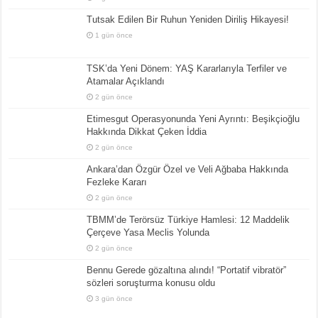
Tutsak Edilen Bir Ruhun Yeniden Diriliş Hikayesi!
1 gün önce
TSK’da Yeni Dönem: YAŞ Kararlarıyla Terfiler ve
Atamalar Açıklandı
2 gün önce
Etimesgut Operasyonunda Yeni Ayrıntı: Beşikçioğlu
Hakkında Dikkat Çeken İddia
2 gün önce
Ankara’dan Özgür Özel ve Veli Ağbaba Hakkında
Fezleke Kararı
2 gün önce
TBMM’de Terörsüz Türkiye Hamlesi: 12 Maddelik
Çerçeve Yasa Meclis Yolunda
2 gün önce
Bennu Gerede gözaltına alındı! “Portatif vibratör”
sözleri soruşturma konusu oldu
3 gün önce