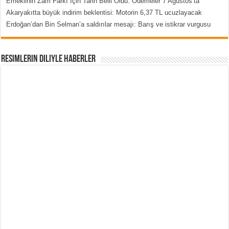
Emeklinin Zam Farkı İçin Tarih Belli Oldu: Ödemeler 7 Ağustos’ta
Akaryakıtta büyük indirim beklentisi: Motorin 6,37 TL ucuzlayacak
Erdoğan’dan Bin Selman’a saldırılar mesajı: Barış ve istikrar vurgusu
Resimlerin Diliyle Haberler