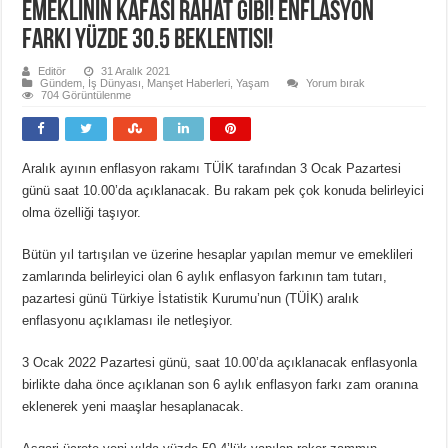
Emeklinin kafası rahat gibi! Enflasyon
farkı yüzde 30.5 beklentisi!
Editör
31 Aralık 2021
Gündem
,
İş Dünyası
,
Manşet Haberleri
,
Yaşam
Yorum bırak
704 Görüntülenme
Aralık ayının enflasyon rakamı TÜİK tarafından 3 Ocak Pazartesi
günü saat 10.00’da açıklanacak. Bu rakam pek çok konuda belirleyici
olma özelliği taşıyor.
Bütün yıl tartışılan ve üzerine hesaplar yapılan memur ve emeklileri
zamlarında belirleyici olan 6 aylık enflasyon farkının tam tutarı,
pazartesi günü Türkiye İstatistik Kurumu’nun (TÜİK) aralık
enflasyonu açıklaması ile netleşiyor.
3 Ocak 2022 Pazartesi günü, saat 10.00’da açıklanacak enflasyonla
birlikte daha önce açıklanan son 6 aylık enflasyon farkı zam oranına
eklenerek yeni maaşlar hesaplanacak.