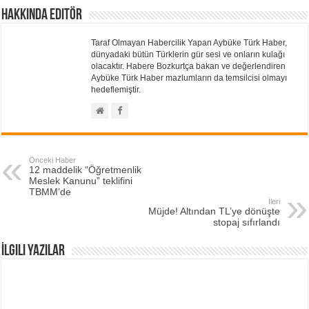
Hakkında Editör
Taraf Olmayan Habercilik Yapan Aybüke Türk Haber,
dünyadaki bütün Türklerin gür sesi ve onların kulağı
olacaktır. Habere Bozkurtça bakan ve değerlendiren
Aybüke Türk Haber mazlumların da temsilcisi olmayı
hedeflemiştir.
Önceki Haber
12 maddelik “Öğretmenlik
Meslek Kanunu” teklifini
TBMM’de
İleri
Müjde! Altından TL’ye dönüşte
stopaj sıfırlandı
İlgili Yazılar