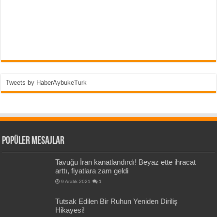
Tweets by HaberAybukeTurk
Popüler Mesajlar
Tavuğu İran kanatlandırdı! Beyaz ette ihracat
arttı, fiyatlara zam geldi
9 Aralık 2021
1
Tutsak Edilen Bir Ruhun Yeniden Diriliş
Hikayesi!