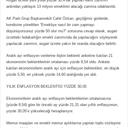
Asgari ücrete yeni yılda yüzde 50,4’lük yapılan rekor zammın
ardından yaklaşık 13 milyon emeklinin alacağı zamma odaklanıldı.
AK Parti Grup Başkanvekili Cahit Özkan, geçtiğimiz günlerde,
kendisine yöneltilen “Emekliye nasıl bir zam yapmayı
düşünüyorsunuz yüzde 50 olur mu?” sorusuna cevap olarak, asgari
ücretteki fedakarlığın emekli zammında da yapılacağını söyleyerek
yapılacak zammın, asgari ücrete yakın bir oranda olacağını belirtti.
Aralık ayı enflasyon verilerine ilişkin beklenti anketine katılan 21
ekonomistin beklentilerinin ortalaması yüzde 8,54 oldu. Ankete
katılan ekonomistlerin aralık ayı için enflasyon beklentileri, en düşük
yüzde 5,50, en yüksek yüzde 14,60 aralığında yer aldı.
YILIK ENFLASYON BEKLENTİSİ YÜZDE 30,05
Ekonomistlerin aralık ayı enflasyon beklentilerinin ortalamasına
(yüzde 8,54) göre bir önceki ay yüzde 21,31 olan yıllık enflasyonun,
yüzde 30,05’e yükseleceği hesaplanıyor.
Memur maaşları ve emekli memur aylıklarına yapılan toplu sözleşme