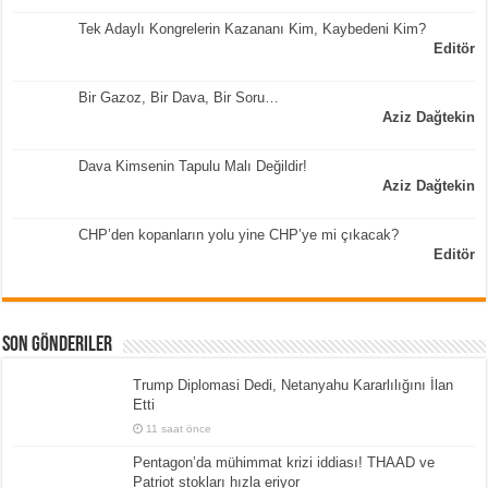
Tek Adaylı Kongrelerin Kazananı Kim, Kaybedeni Kim?
Editör
Bir Gazoz, Bir Dava, Bir Soru…
Aziz Dağtekin
Dava Kimsenin Tapulu Malı Değildir!
Aziz Dağtekin
CHP’den kopanların yolu yine CHP’ye mi çıkacak?
Editör
Son Gönderiler
Trump Diplomasi Dedi, Netanyahu Kararlılığını İlan
Etti
11 saat önce
Pentagon’da mühimmat krizi iddiası! THAAD ve
Patriot stokları hızla eriyor