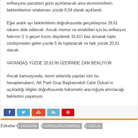
enflasyonu pazartesi günü açıklanacak ama ekonomistlerin
beklentilerinin ortalaması yüzde 8,54 olarak açıklandı.
Eğer aralık ayı beklentilerin doğrultusunda gerçekleşirse 18,61
rakamı elde edilecek. Ancak memur ve emeklileri için bu enflasyon
farkının 3 ‘ü geçen kısmı düşülerek 15,61’i baz alınarak toplu
sözleşmeden gelen yüzde 5 ile toplanacak ve fark yüzde 20,61
olacak.
VATANDAŞ YÜZDE 20,61’İN ÜZERİNDE ZAM BEKLİYOR
Ancak kamuoyunda, resmi anlamda yapılan tüm bu
hesaplamaların, AK Parti Grup Başkanvekili Cahit Özkan’ın
açıkladığı bilgiler doğrultusunda hükümetin aracılığıyla artırılacağı
beklentisi yaşanıyor.
Etiketler
EKONOMI
KATEGORILENMEMIŞ
SAĞLIK