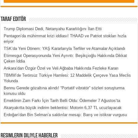
Taraf Editör
Trump Diplomasi Dedi, Netanyahu Kararlılığını İlan Etti
Pentagon’da mühimmat krizi iddiası! THAAD ve Patriot stokları hızla
eriyor
TSK’da Yeni Dönem: YAŞ Kararlarıyla Terfiler ve Atamalar Açıklandı
Etimesgut Operasyonunda Yeni Ayrıntı: Beşikçioğlu Hakkında Dikkat
Çeken İddia
Ankara’dan Özgür Özel ve Veli Ağbaba Hakkında Fezleke Kararı
TBMM’de Terörsüz Türkiye Hamlesi: 12 Maddelik Çerçeve Yasa Meclis
Yolunda
Bennu Gerede gözaltına alındı! “Portatif vibratör” sözleri soruşturma
konusu oldu
Emeklinin Zam Farkı İçin Tarih Belli Oldu: Ödemeler 7 Ağustos’ta
Akaryakıtta büyük indirim beklentisi: Motorin 6,37 TL ucuzlayacak
Erdoğan’dan Bin Selman’a saldırılar mesajı: Barış ve istikrar vurgusu
Resimlerin Diliyle Haberler