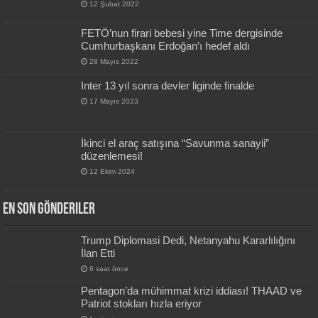
12 Şubat 2022
FETÖ’nun firari bebesi yine Time dergisinde
Cumhurbaşkanı Erdoğan’ı hedef aldı
28 Mayıs 2022
Inter 13 yıl sonra devler liginde finalde
17 Mayıs 2023
İkinci el araç satışına “Savunma sanayii”
düzenlemesi!
12 Ekim 2024
En Son Gönderiler
Trump Diplomasi Dedi, Netanyahu Kararlılığını
İlan Etti
6 saat önce
Pentagon’da mühimmat krizi iddiası! THAAD ve
Patriot stokları hızla eriyor