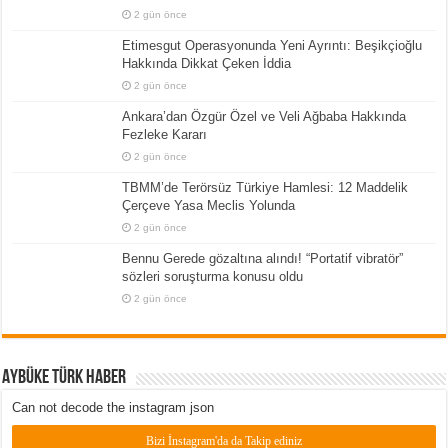
2 gün önce
Etimesgut Operasyonunda Yeni Ayrıntı: Beşikçioğlu
Hakkında Dikkat Çeken İddia
2 gün önce
Ankara’dan Özgür Özel ve Veli Ağbaba Hakkında
Fezleke Kararı
2 gün önce
TBMM’de Terörsüz Türkiye Hamlesi: 12 Maddelik
Çerçeve Yasa Meclis Yolunda
2 gün önce
Bennu Gerede gözaltına alındı! “Portatif vibratör”
sözleri soruşturma konusu oldu
2 gün önce
Aybüke Türk Haber
Can not decode the instagram json
Bizi İnstagram'da da Takip ediniz