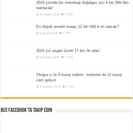
2024 yılında bin metreküp doğalgaz için 4 bin 80₺’den
satılacak!
29 Aralık 2023
1,705
En düşük emekli maaşı 12 bin 500 ₺ mi olacak?
6 Ocak 2024
1,705
2024 yılı asgari ücreti 17 bin 2₺ oldu!..
27 Aralık 2023
1,703
Otogaz’a 1₺ 8 kuruş indirim, motorine de 12 kuruş
zam geliyor
4 Haziran 2024
1,703
Bizi Facebook’ta Takip Edin