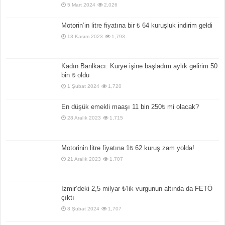
5 Mart 2024
2,026
Motorin’in litre fiyatına bir ₺ 64 kuruşluk indirim geldi
13 Kasım 2023
1,793
Kadın Banlkacı: Kurye işine başladım aylık gelirim 50
bin ₺ oldu
1 Şubat 2024
1,720
En düşük emekli maaşı 11 bin 250₺ mi olacak?
28 Aralık 2023
1,715
Motorinin litre fiyatına 1₺ 62 kuruş zam yolda!
21 Aralık 2023
1,707
İzmir’deki 2,5 milyar ₺’lik vurgunun altında da FETÖ
çıktı
8 Şubat 2024
1,707