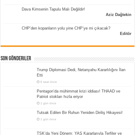
Dava Kimsenin Tapulu Malı Değildir!
Aziz Dağtekin
CHP’den kopanların yolu yine CHP’ye mi çıkacak?
Editör
Son Gönderiler
Trump Diplomasi Dedi, Netanyahu Kararlılığını İlan
Etti
6 saat önce
Pentagon’da mühimmat krizi iddiası! THAAD ve
Patriot stokları hızla eriyor
1 gün önce
Tutsak Edilen Bir Ruhun Yeniden Diriliş Hikayesi!
1 gün önce
TSK’da Yeni Dönem: YAŞ Kararlarıyla Terfiler ve