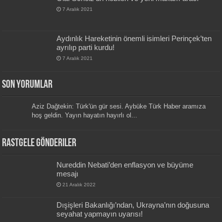
7 Aralık 2021
Aydınlık Hareketinin önemli isimleri Perinçek’ten
ayrılıp parti kurdu!
7 Aralık 2021
Son Yorumlar
Aziz Dağtekin: Türk'ün gür sesi. Aybüke Türk Haber aramıza
hoş geldin. Yayın hayatın hayırlı ol...
Rastgele Gönderiler
Nureddin Nebati’den enflasyon ve büyüme
mesajı
21 Aralık 2022
Dışişleri Bakanlığı’ndan, Ukrayna’nın doğusuna
seyahat yapmayın uyarısı!