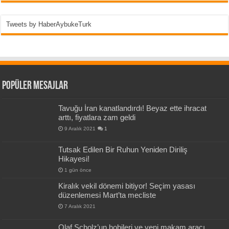
Tweets by HaberAybukeTurk
Popüler Mesajlar
Tavuğu İran kanatlandırdı! Beyaz ette ihracat
arttı, fiyatlara zam geldi
9 Aralık 2021
1
Tutsak Edilen Bir Ruhun Yeniden Diriliş
Hikayesi!
1 gün önce
Kiralık vekil dönemi bitiyor! Seçim yasası
düzenlemesi Mart’ta mecliste
7 Aralık 2021
Olaf Scholz’un hobileri ve yeni makam aracı