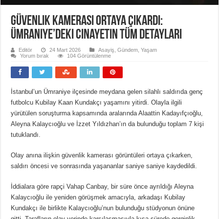
Güvenlik Kamerası Ortaya Çıkardı:
Ümraniye’deki Cinayetin Tüm Detayları
Editör
24 Mart 2026
Asayiş
,
Gündem
,
Yaşam
Yorum bırak
104 Görüntülenme
İstanbul’un Ümraniye ilçesinde meydana gelen silahlı saldırıda genç
futbolcu
Kubilay Kaan Kundakçı
yaşamını yitirdi. Olayla ilgili
yürütülen soruşturma kapsamında aralarında
Alaattin Kadayıfçıoğlu
,
Aleyna Kalaycıoğlu
ve
İzzet Yıldızhan
’ın da bulunduğu toplam 7 kişi
tutuklandı.
Olay anına ilişkin güvenlik kamerası görüntüleri ortaya çıkarken,
saldırı öncesi ve sonrasında yaşananlar saniye saniye kaydedildi.
İddialara göre rapçi
Vahap Canbay
, bir süre önce ayrıldığı Aleyna
Kalaycıoğlu ile yeniden görüşmek amacıyla, arkadaşı Kubilay
Kundakçı ile birlikte Kalaycıoğlu’nun bulunduğu stüdyonun önüne
gitti. Tarafların olay yerinde karşılaşmasıyla kısa sürede gerginlik