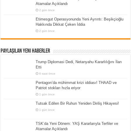
Atamalar Açıklandı
2 gün önce
Etimesgut Operasyonunda Yeni Ayrıntı: Beşikçioğlu
Hakkında Dikkat Çeken İddia
2 gün önce
Paylaşılan Yeni Haberler
Trump Diplomasi Dedi, Netanyahu Kararlılığını İlan
Etti
6 saat önce
Pentagon’da mühimmat krizi iddiası! THAAD ve
Patriot stokları hızla eriyor
1 gün önce
Tutsak Edilen Bir Ruhun Yeniden Diriliş Hikayesi!
1 gün önce
TSK’da Yeni Dönem: YAŞ Kararlarıyla Terfiler ve
Atamalar Açıklandı