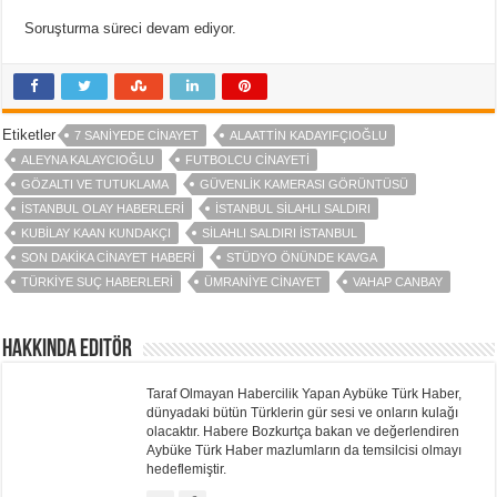
Soruşturma süreci devam ediyor.
Etiketler
7 SANIYEDE CINAYET
ALAATTIN KADAYIFÇIOĞLU
ALEYNA KALAYCIOĞLU
FUTBOLCU CINAYETI
GÖZALTI VE TUTUKLAMA
GÜVENLIK KAMERASI GÖRÜNTÜSÜ
İSTANBUL OLAY HABERLERI
İSTANBUL SILAHLI SALDIRI
KUBILAY KAAN KUNDAKÇI
SILAHLI SALDIRI İSTANBUL
SON DAKIKA CINAYET HABERI
STÜDYO ÖNÜNDE KAVGA
TÜRKIYE SUÇ HABERLERI
ÜMRANIYE CINAYET
VAHAP CANBAY
Hakkında Editör
Taraf Olmayan Habercilik Yapan Aybüke Türk Haber,
dünyadaki bütün Türklerin gür sesi ve onların kulağı
olacaktır. Habere Bozkurtça bakan ve değerlendiren
Aybüke Türk Haber mazlumların da temsilcisi olmayı
hedeflemiştir.