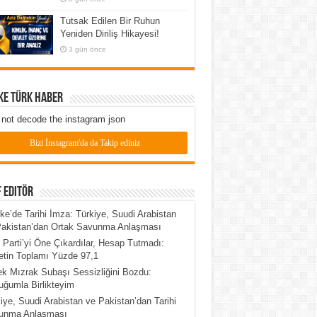
Tutsak Edilen Bir Ruhun
Yeniden Diriliş Hikayesi!
3 gün önce
ke Türk Haber
not decode the instagram json
Bizi İnstagram'da da Takip ediniz
 Editör
e’de Tarihi İmza: Türkiye, Suudi Arabistan
Pakistan’dan Ortak Savunma Anlaşması
 Parti’yi Öne Çıkardılar, Hesap Tutmadı:
tin Toplamı Yüzde 97,1
k Mızrak Subaşı Sessizliğini Bozdu:
ğumla Birlikteyim
iye, Suudi Arabistan ve Pakistan’dan Tarihi
unma Anlaşması