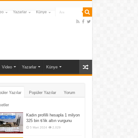
eo
Yazarlar
Künye
Video
Yazarlar
Künye
üler Yazılar
Popüler Yazılar
Yorum
ketler
Kadın profilli hesapla 1 milyon
325 bin ₺’lik altın vurgunu
5 Mart 2024
2,029