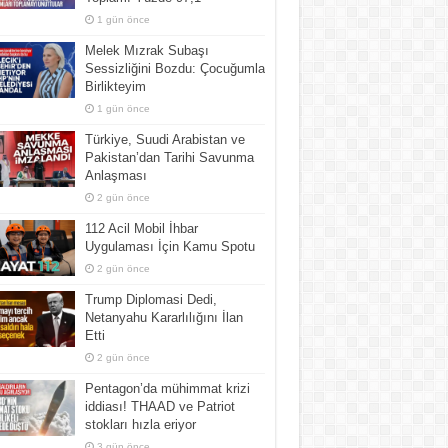
1 gün önce
Melek Mızrak Subaşı
Sessizliğini Bozdu: Çocuğumla
Birlikteyim
1 gün önce
Türkiye, Suudi Arabistan ve
Pakistan’dan Tarihi Savunma
Anlaşması
2 gün önce
112 Acil Mobil İhbar
Uygulaması İçin Kamu Spotu
2 gün önce
Trump Diplomasi Dedi,
Netanyahu Kararlılığını İlan
Etti
2 gün önce
Pentagon’da mühimmat krizi
iddiası! THAAD ve Patriot
stokları hızla eriyor
3 gün önce