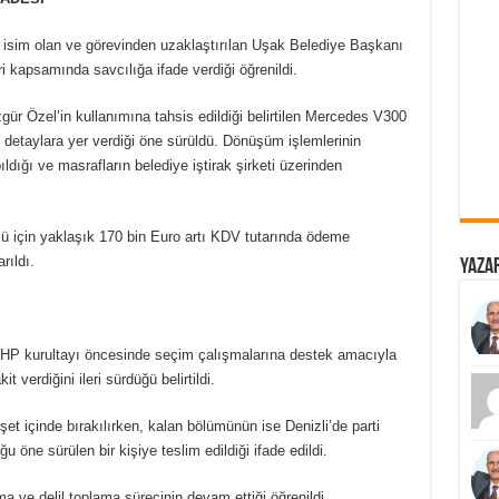
isim olan ve görevinden uzaklaştırılan Uşak Belediye Başkanı
 kapsamında savcılığa ifade verdiği öğrenildi.
r Özel’in kullanımına tahsis edildiği belirtilen Mercedes V300
 detaylara yer verdiği öne sürüldü. Dönüşüm işlemlerinin
ldığı ve masrafların belediye iştirak şirketi üzerinden
 için yaklaşık 170 bin Euro artı KDV tutarında ödeme
rıldı.
Yazar
CHP kurultayı öncesinde seçim çalışmalarına destek amacıyla
verdiğini ileri sürdüğü belirtildi.
et içinde bırakılırken, kalan bölümünün ise Denizli’de parti
 öne sürülen bir kişiye teslim edildiği ifade edildi.
 ve delil toplama sürecinin devam ettiği öğrenildi.