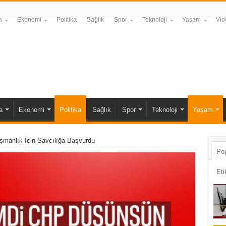
a
Ekonomi
Politika
Sağlık
Spor
Teknoloji
Yaşam
Vid
a
Ekonomi
Politika
Sağlık
Spor
Teknoloji
Yaşam
işmanlık İçin Savcılığa Başvurdu
Pop
Eti