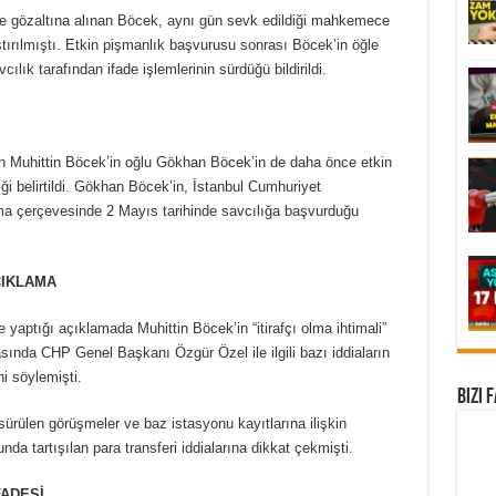
 gözaltına alınan Böcek, aynı gün sevk edildiği mahkemece
ırılmıştı. Etkin pişmanlık başvurusu sonrası Böcek’in öğle
vcılık tarafından ifade işlemlerinin sürdüğü bildirildi.
İ
n Muhittin Böcek’in oğlu Gökhan Böcek’in de daha önce etkin
i belirtildi. Gökhan Böcek’in, İstanbul Cumhuriyet
rma çerçevesinde 2 Mayıs tarihinde savcılığa başvurduğu
ÇIKLAMA
 yaptığı açıklamada Muhittin Böcek’in “itirafçı olma ihtimali”
sında CHP Genel Başkanı Özgür Özel ile ilgili bazı iddiaların
i söylemişti.
Bizi 
ürülen görüşmeler ve baz istasyonu kayıtlarına ilişkin
da tartışılan para transferi iddialarına dikkat çekmişti.
FADESİ