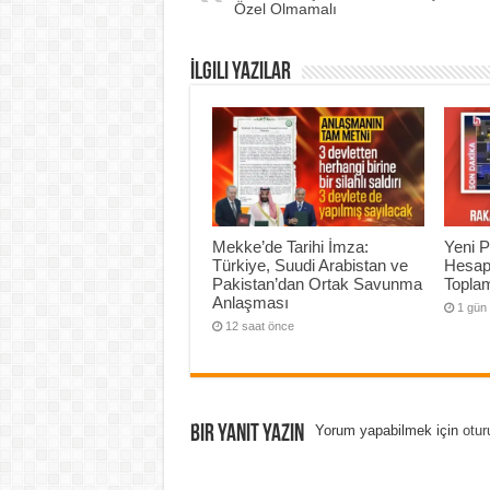
Özel Olmamalı
İlgili Yazılar
Mekke’de Tarihi İmza:
Yeni P
Türkiye, Suudi Arabistan ve
Hesap
Pakistan’dan Ortak Savunma
Topla
Anlaşması
1 gün
12 saat önce
Bir yanıt yazın
Yorum yapabilmek için
otur