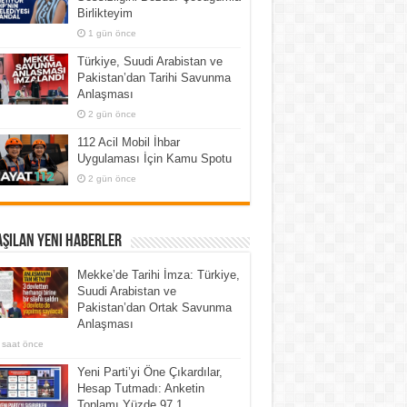
Birlikteyim
1 gün önce
Türkiye, Suudi Arabistan ve
Pakistan’dan Tarihi Savunma
Anlaşması
2 gün önce
112 Acil Mobil İhbar
Uygulaması İçin Kamu Spotu
2 gün önce
şılan Yeni Haberler
Mekke’de Tarihi İmza: Türkiye,
Suudi Arabistan ve
Pakistan’dan Ortak Savunma
Anlaşması
 saat önce
Yeni Parti’yi Öne Çıkardılar,
Hesap Tutmadı: Anketin
Toplamı Yüzde 97,1