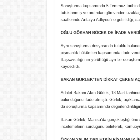
Soruşturma kapsamında 5 Temmuz tarihinde
tutuklanmış ve ardından görevinden uzaklaşt
saatlerinde Antalya Adliyesi’ne getirildiği, sa
OĞLU GÖKHAN BÖCEK DE İFADE VERD
Aynı soruşturma dosyasında tutuklu buluna
pişmanlık hükümleri kapsamında ifade verdiğ
Başsavcılığı’nın yürüttüğü ayrı bir soruştu
kaydedildi.
BAKAN GÜRLEK’TEN DİKKAT ÇEKEN A
Adalet Bakanı Akın Gürlek, 18 Mart tarihinde
bulunduğunu ifade etmişti. Gürlek, açıklama
da soruşturma kapsamında değerlendirildiğin
Bakan Gürlek, Manisa’da gerçekleştiği öne s
incelemelerin sürdüğünü belirterek, kamuoyun
ÖZKAN YALIM’DAN ETKİN PİŞMANLIK İ