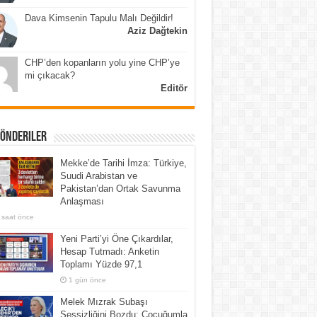
Dava Kimsenin Tapulu Malı Değildir!
Aziz Dağtekin
CHP’den kopanların yolu yine CHP’ye
mi çıkacak?
Editör
Gönderiler
Mekke’de Tarihi İmza: Türkiye,
Suudi Arabistan ve
Pakistan’dan Ortak Savunma
Anlaşması
 saat önce
Yeni Parti’yi Öne Çıkardılar,
Hesap Tutmadı: Anketin
Toplamı Yüzde 97,1
1 gün önce
Melek Mızrak Subaşı
Sessizliğini Bozdu: Çocuğumla