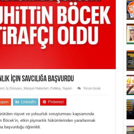
lık İçin Savcılığa Başvurdu
em
,
İş Dünyası
,
Manşet Haberleri
,
Politika
,
Yaşam
Yorum bırak
upon
LinkedIn
Pinterest
ürütülen rüşvet ve yolsuzluk soruşturması kapsamında
in Böcek’in, etkin pişmanlık hükümlerinden yararlanmak
a başvurduğu öğrenildi.