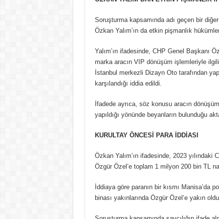
Soruşturma kapsamında adı geçen bir diğer 
Özkan Yalım’ın da etkin pişmanlık hükümleri
Yalım’ın ifadesinde, CHP Genel Başkanı Özgü
marka aracın VIP dönüşüm işlemleriyle ilgili
İstanbul merkezli Dizayn Oto tarafından yapı
karşılandığı iddia edildi.
İfadede ayrıca, söz konusu aracın dönüşümü
yapıldığı yönünde beyanların bulunduğu akta
KURULTAY ÖNCESİ PARA İDDİASI
Özkan Yalım’ın ifadesinde, 2023 yılındaki 
Özgür Özel’e toplam 1 milyon 200 bin TL nakit 
İddiaya göre paranın bir kısmı Manisa’da poş
binası yakınlarında Özgür Özel’e yakın olduğu
Soruşturma kapsamında savcılığın ifade alma