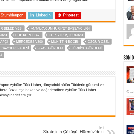
Stumbleupon
LinkedIn
Pinterest
R BELEDIYESI
ANTALYA CUMHURIYET BAŞSAVCILIĞI
MASI
CHP KURULTAYI
CHP SORUŞTURMASI
RAFÇI
MERCEDES V300
MUHITTIN BÖCEK
ÖZGÜR ÖZEL
SAVCILIK IFADESI
SIYASI GÜNDEM
TÜRKIYE GÜNDEMI
U
Son 
Yapan Aybüke Türk Haber, dünyadaki bütün Türklerin gür sesi ve
 Habere Bozkurtça bakan ve değerlendiren Aybüke Türk Haber
12
lmayı hedeflemiştir.
İleri
Stratejinin Çöküşü, Hürmüz’deki