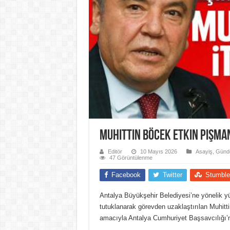
Muhittin Böcek Etkin Pişman
Editör
10 Mayıs 2026
Asayiş
,
Günd
47 Görüntülenme
Facebook
Twitter
Stumble
Antalya Büyükşehir Belediyesi’ne yönelik y
tutuklanarak görevden uzaklaştırılan Muhitt
amacıyla Antalya Cumhuriyet Başsavcılığı’n