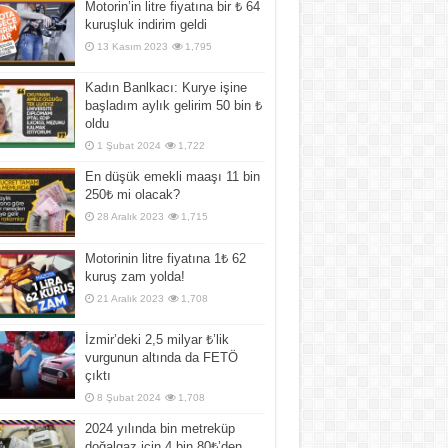
Motorin’in litre fiyatına bir ₺ 64
kuruşluk indirim geldi
13 Kasım 2023
1,795
Kadın Banlkacı: Kurye işine
başladım aylık gelirim 50 bin ₺
oldu
1 Şubat 2024
1,722
En düşük emekli maaşı 11 bin
250₺ mi olacak?
28 Aralık 2023
1,715
Motorinin litre fiyatına 1₺ 62
kuruş zam yolda!
21 Aralık 2023
1,708
İzmir’deki 2,5 milyar ₺’lik
vurgunun altında da FETÖ
çıktı
8 Şubat 2024
1,708
2024 yılında bin metreküp
doğalgaz için 4 bin 80₺’den