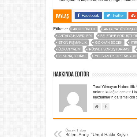
Facebook
Twitter
Paylaş
Etiketler
AKIN GÜRLEK
ANTALYA BÜYÜKŞEHI
ANTALYA HABERLERI
BELEDIYE SORUŞTUR
ETKIN PIŞMANLIK
GÖKHAN BÖCEK
ITI
ÖZKAN YALIM
RÜŞVET SORUŞTURMASI
VIP ARAÇ IDDIASI
YOLSUZLUK OPERASYON
Hakkında Editör
Taraf Olmayan Habercilik 
onların kulağı olacaktır.
mazlumların da temsilcisi o
Önceki Haber
Bülent Arınç: “Umut Hakkı Kişiye