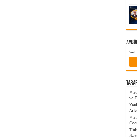
Aybü
Can 
Taraf
Mekk
ve 
Yeni
Anke
Mele
Çocu
Türk
Sav