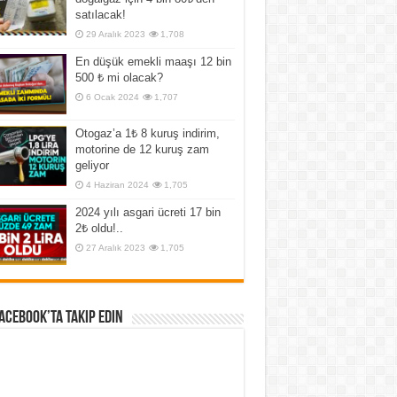
satılacak!
29 Aralık 2023
1,708
En düşük emekli maaşı 12 bin
500 ₺ mi olacak?
6 Ocak 2024
1,707
Otogaz’a 1₺ 8 kuruş indirim,
motorine de 12 kuruş zam
geliyor
4 Haziran 2024
1,705
2024 yılı asgari ücreti 17 bin
2₺ oldu!..
27 Aralık 2023
1,705
Facebook’ta Takip Edin