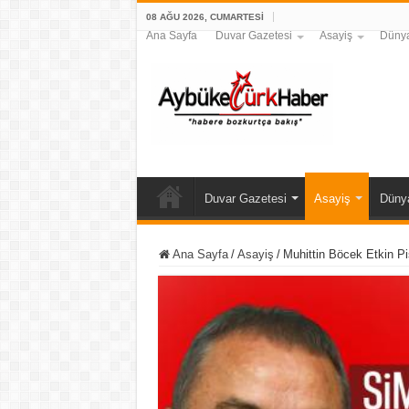
08 AĞU 2026, CUMARTESI
Ana Sayfa
Duvar Gazetesi
Asayiş
Düny
Duvar Gazetesi
Asayiş
Düny
Ana Sayfa
/
Asayiş
/
Muhittin Böcek Etkin P