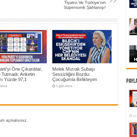
Tiyatro Ve Türkiye’nin
Süpersonik Şahlanışı!
arti’yi Öne Çıkardılar,
Melek Mızrak Subaşı
 Tutmadı: Anketin
Sessizliğini Bozdu:
mı Yüzde 97,1
Çocuğumla Birlikteyim
Payla
 önce
1 gün önce
12
um açmalısınız
.