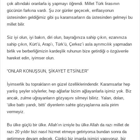
çok altındaki oranlarla iş yapmayı öğrendi. Millet Türk lirasının
gücünün farkına vardı. Şu zor günler geçecek, enflasyonun
üstesinden geldiğimiz gibi şu karamsarların da üstesinden gelmeyi bu
millet bilir.
Siz iyi olun, iyi bakın, diri olun, bayrağınıza sahip çıkın, ezanınıza
sahip çıkın, Kürt’ü, Arap’ı, Türk’ü, Çerkez’i asla ayrımcılık yapmadan
birlik ve berberliğimizin kardeşlik ruhunun bize getirdiği o özgüvenle
hareket edin, iyimser olun.
“ONLAR KONUŞSUN, ŞİKAYET ETSİNLER”
İyimserlik bu toprakların en güzel özelliklerindendir. Karamsarlar hep
yanlış şeyler söylerler, hep ağlarlar bizim ağlayanlarla işimiz yok. Biz
ancak, zulme uğrayanların gözyaşını silmeyi biliriz. Yalan, dolan,
‘ülke battı yandı, bitti’ diyenlerin sahte gözyaşlarına asla pirim
vermeyiz.
Bu ülke güçlü bir ülke. Allah’ın izniyle bu ülke Allah da razı millet de
razı 20 yıldır bizi nasıl hizmet etmeye getiriyorsa bundan sonra da
getirmeye devam edecek. Çünkü biz imanla işimizi yapıyoruz, biz