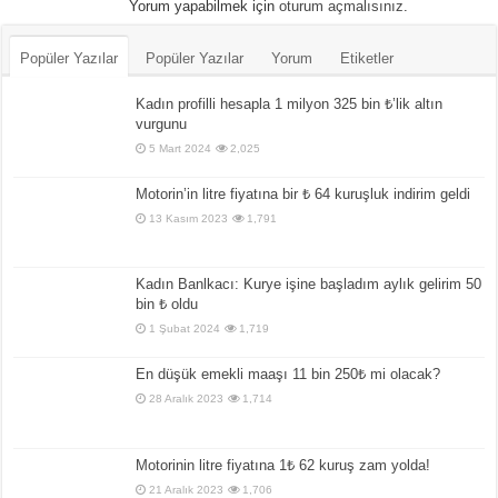
Yorum yapabilmek için
oturum açmalısınız
.
Popüler Yazılar
Popüler Yazılar
Yorum
Etiketler
Kadın profilli hesapla 1 milyon 325 bin ₺’lik altın
vurgunu
5 Mart 2024
2,025
Motorin’in litre fiyatına bir ₺ 64 kuruşluk indirim geldi
13 Kasım 2023
1,791
Kadın Banlkacı: Kurye işine başladım aylık gelirim 50
bin ₺ oldu
1 Şubat 2024
1,719
En düşük emekli maaşı 11 bin 250₺ mi olacak?
28 Aralık 2023
1,714
Motorinin litre fiyatına 1₺ 62 kuruş zam yolda!
21 Aralık 2023
1,706