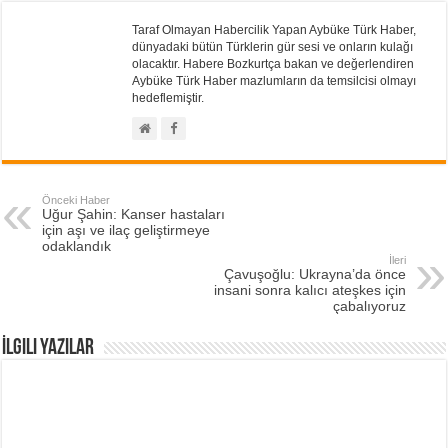
Taraf Olmayan Habercilik Yapan Aybüke Türk Haber,
dünyadaki bütün Türklerin gür sesi ve onların kulağı
olacaktır. Habere Bozkurtça bakan ve değerlendiren
Aybüke Türk Haber mazlumların da temsilcisi olmayı
hedeflemiştir.
Önceki Haber
Uğur Şahin: Kanser hastaları
için aşı ve ilaç geliştirmeye
odaklandık
İleri
Çavuşoğlu: Ukrayna’da önce
insani sonra kalıcı ateşkes için
çabalıyoruz
İlgili Yazılar