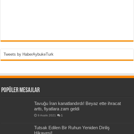
Tweets by HaberAybukeTurk
Popüler Mesajlar
Tavuğu İran kanatlandırdı! Beyaz ette ihracat
arttı, fiyatlara zam geldi
9 Aralık 2021
1
Tutsak Edilen Bir Ruhun Yeniden Diriliş
Hikayesi!