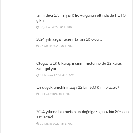
İzmir’deki 2,5 milyar ₺’lik vurgunun altında da FETÖ
çıktı
8 Şubat 2024
1,706
2024 yılı asgari ücreti 17 bin 2₺ oldu!..
27 Aralık 2023
1,703
Otogaz’a 1₺ 8 kuruş indirim, motorine de 12 kuruş
zam geliyor
4 Haziran 2024
1,702
En düşük emekli maaşı 12 bin 500 ₺ mi olacak?
6 Ocak 2024
1,702
2024 yılında bin metreküp doğalgaz için 4 bin 80₺’den
satılacak!
29 Aralık 2023
1,701