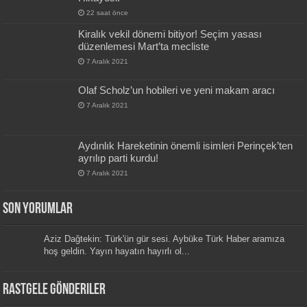
22 saat önce
Kiralık vekil dönemi bitiyor! Seçim yasası
düzenlemesi Mart’ta mecliste
7 Aralık 2021
Olaf Scholz’un hobileri ve yeni makam aracı
7 Aralık 2021
Aydınlık Hareketinin önemli isimleri Perinçek’ten
ayrılıp parti kurdu!
7 Aralık 2021
Son Yorumlar
Aziz Dağtekin: Türk'ün gür sesi. Aybüke Türk Haber aramıza
hoş geldin. Yayın hayatın hayırlı ol...
Rastgele Gönderiler