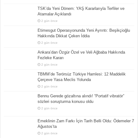
TSK’da Yeni Dönem: YAŞ Kararlarıyla Terfiler ve
Atamalar Açıklandı
2 gün önce
Etimesgut Operasyonunda Yeni Ayrıntı: Beşikçioğlu
Hakkında Dikkat Çeken İddia
2 gün önce
Ankara’dan Özgür Özel ve Veli Ağbaba Hakkında
Fezleke Kararı
2 gün önce
TBMM’de Terörsüz Türkiye Hamlesi: 12 Maddelik
Çerçeve Yasa Meclis Yolunda
2 gün önce
Bennu Gerede gözaltına alındı! “Portatif vibratör”
sözleri soruşturma konusu oldu
2 gün önce
Emeklinin Zam Farkı İçin Tarih Belli Oldu: Ödemeler 7
Ağustos’ta
2 gün önce