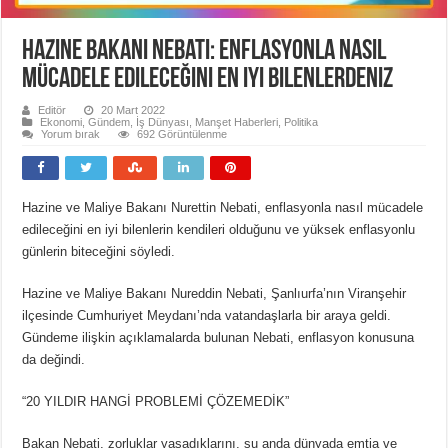
Hazine Bakanı Nebati: Enflasyonla nasıl
mücadele edileceğini en iyi bilenlerdeniz
Editör
20 Mart 2022
Ekonomi
,
Gündem
,
İş Dünyası
,
Manşet Haberleri
,
Politika
Yorum bırak
692 Görüntülenme
Hazine ve Maliye Bakanı Nurettin Nebati, enflasyonla nasıl mücadele
edileceğini en iyi bilenlerin kendileri olduğunu ve yüksek enflasyonlu
günlerin biteceğini söyledi.
Hazine ve Maliye Bakanı Nureddin Nebati, Şanlıurfa’nın Viranşehir
ilçesinde Cumhuriyet Meydanı’nda vatandaşlarla bir araya geldi.
Gündeme ilişkin açıklamalarda bulunan Nebati, enflasyon konusuna
da değindi.
“20 YILDIR HANGİ PROBLEMİ ÇÖZEMEDİK”
Bakan Nebati, zorluklar yaşadıklarını, şu anda dünyada emtia ve