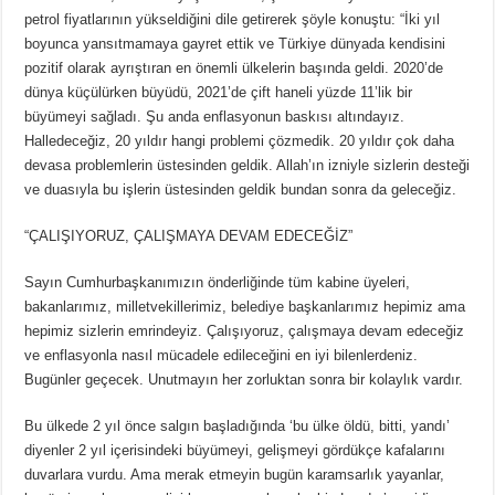
petrol fiyatlarının yükseldiğini dile getirerek şöyle konuştu: “İki yıl
boyunca yansıtmamaya gayret ettik ve Türkiye dünyada kendisini
pozitif olarak ayrıştıran en önemli ülkelerin başında geldi. 2020’de
dünya küçülürken büyüdü, 2021’de çift haneli yüzde 11’lik bir
büyümeyi sağladı. Şu anda enflasyonun baskısı altındayız.
Halledeceğiz, 20 yıldır hangi problemi çözmedik. 20 yıldır çok daha
devasa problemlerin üstesinden geldik. Allah’ın izniyle sizlerin desteği
ve duasıyla bu işlerin üstesinden geldik bundan sonra da geleceğiz.
“ÇALIŞIYORUZ, ÇALIŞMAYA DEVAM EDECEĞİZ”
Sayın Cumhurbaşkanımızın önderliğinde tüm kabine üyeleri,
bakanlarımız, milletvekillerimiz, belediye başkanlarımız hepimiz ama
hepimiz sizlerin emrindeyiz. Çalışıyoruz, çalışmaya devam edeceğiz
ve enflasyonla nasıl mücadele edileceğini en iyi bilenlerdeniz.
Bugünler geçecek. Unutmayın her zorluktan sonra bir kolaylık vardır.
Bu ülkede 2 yıl önce salgın başladığında ‘bu ülke öldü, bitti, yandı’
diyenler 2 yıl içerisindeki büyümeyi, gelişmeyi gördükçe kafalarını
duvarlara vurdu. Ama merak etmeyin bugün karamsarlık yayanlar,