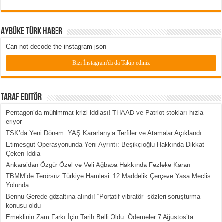
Aybüke Türk Haber
Can not decode the instagram json
Bizi İnstagram'da da Takip ediniz
Taraf Editör
Pentagon’da mühimmat krizi iddiası! THAAD ve Patriot stokları hızla
eriyor
TSK’da Yeni Dönem: YAŞ Kararlarıyla Terfiler ve Atamalar Açıklandı
Etimesgut Operasyonunda Yeni Ayrıntı: Beşikçioğlu Hakkında Dikkat
Çeken İddia
Ankara’dan Özgür Özel ve Veli Ağbaba Hakkında Fezleke Kararı
TBMM’de Terörsüz Türkiye Hamlesi: 12 Maddelik Çerçeve Yasa Meclis
Yolunda
Bennu Gerede gözaltına alındı! “Portatif vibratör” sözleri soruşturma
konusu oldu
Emeklinin Zam Farkı İçin Tarih Belli Oldu: Ödemeler 7 Ağustos’ta