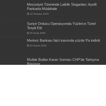
Mezuniyet Töreninde Laiklik Sloganları: Ayetli
Pankarta Müdahale
13 Temmuz 2025
Suriye Ordusu Operasyonda Yüzlerce Tünel
Tespit Etti
25 Ocak 2026
Merkez Bankası faizi kasımda yüzde 9’a indirdi
24 Kasım 2022
Mutlak Butlan Kararı Sonrası CHP’de Tartışma
Büyüyor
1 Haziran 2026
Bakan Süleyman Soylu’dan, dikkat çeken Lider
Bahçeli paylaşımı!
14 Mayıs 2022
En Son Gönderiler