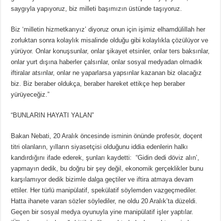
saygıyla yapıyoruz, biz milleti başımızın üstünde taşıyoruz.
Biz ‘milletin hizmetkarıyız’ diyoruz onun için işimiz elhamdülillah her
zorluktan sonra kolaylık misalinde olduğu gibi kolaylıkla çözülüyor ve
yürüyor. Onlar konuşsunlar, onlar şikayet etsinler, onlar ters baksınlar,
onlar yurt dışına haberler çalsınlar, onlar sosyal medyadan olmadık
iftiralar atsınlar, onlar ne yaparlarsa yapsınlar kazanan biz olacağız
biz. Biz beraber oldukça, beraber hareket ettikçe hep beraber
yürüyeceğiz.”
“BUNLARIN HAYATI YALAN”
Bakan Nebati, 20 Aralık öncesinde isminin önünde profesör, doçent
titri olanların, yılların siyasetçisi olduğunu iddia edenlerin halkı
kandırdığını ifade ederek, şunları kaydetti: “Gidin dedi döviz alın’,
yapmayın dedik, bu doğru bir şey değil, ekonomik gerçeklikler bunu
karşılamıyor dedik bizimle dalga geçtiler ve iftira atmaya devam
ettiler. Her türlü manipülatif, spekülatif söylemden vazgeçmediler.
Hatta ihanete varan sözler söylediler, ne oldu 20 Aralık’ta düzeldi.
Geçen bir sosyal medya oyunuyla yine manipülatif işler yaptılar.