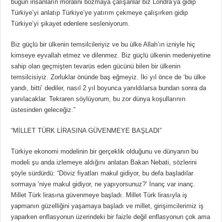
bugün insanların moralini bozmaya çalışanlar biz Londra’ya gidip
Türkiye’yi anlatıp Türkiye’ye yatırım çekmeye çalışırken gidip
Türkiye’yi şikayet edenlere sesleniyorum.
Biz güçlü bir ülkenin temsilcileriyiz ve bu ülke Allah’ın izniyle hiç
kimseye eyvallah etmez ve dilenmez. Biz güçlü ülkenin medeniyetine
sahip olan geçmişten tevarüs eden gücünü bilen bir ülkenin
temsilcisiyiz. Zorluklar önünde baş eğmeyiz. İki yıl önce de ‘bu ülke
yandı, bitti’ dediler, nasıl 2 yıl boyunca yanıldılarsa bundan sonra da
yanılacaklar. Tekraren söylüyorum, bu zor dünya koşullarının
üstesinden geleceğiz.”
“MİLLET TÜRK LİRASINA GÜVENMEYE BAŞLADI”
Türkiye ekonomi modelinin bir gerçeklik olduğunu ve dünyanın bu
modeli şu anda izlemeye aldığını anlatan Bakan Nebati, sözlerini
şöyle sürdürdü: “Döviz fiyatları makul gidiyor, bu defa başladılar
sormaya ‘niye makul gidiyor, ne yapıyorsunuz?’ İnanç var inanç.
Millet Türk lirasına güvenmeye başladı. Millet Türk lirasıyla iş
yapmanın güzelliğini yaşamaya başladı ve millet, girişimcilerimiz iş
yaparken enflasyonun üzerindeki bir faizle değil enflasyonun çok ama