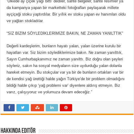
‘Ülkede ay çiçek yağı bitti’ dediler, sahte belgeler, sahte resimler ya
da kampanya yapan bir marketteki fotoğrafları paylaşarak millete
ayçiçeği stoku yaptırdılar. Bir yıllık ev stoku yapan ev hanımları oldu
ve yağları stokladılar.
“SİZ BİZİM SÖYLEDİKLERİMİZE BAKIN, NE ZAMAN YANILTTIK”
Değerli kardeşlerim, bunların hayatı yalan, yalan üzerine kurulu bir
hayatları var. Siz bizim söylediklerimize bakın. Ne zaman yanılttık,
Sayın Cumhurbaşkanımız ne zaman yanılttı. Biz doğru olan şeyleri
söyleriz, sakın ha sosyal medyaların size uydurduğu yalan dolanla
hareket etmeyin. Bu stokçular var ya bir de bunların ortakları var bir
de kendisi yağ ürettiği halde yağın Türkiye’de bir problem olmadığını
bildiği halde çıkıp ‘yağ problemi var’ diyenlere aldırış etmeyin. Biz
varız, çalışıyoruz ve yolumuza devam edeceğiz.”
Hakkında Editör