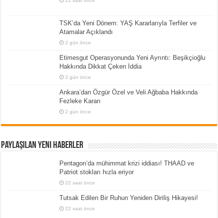
22 saat önce
TSK’da Yeni Dönem: YAŞ Kararlarıyla Terfiler ve
Atamalar Açıklandı
2 gün önce
Etimesgut Operasyonunda Yeni Ayrıntı: Beşikçioğlu
Hakkında Dikkat Çeken İddia
2 gün önce
Ankara’dan Özgür Özel ve Veli Ağbaba Hakkında
Fezleke Kararı
2 gün önce
Paylaşılan Yeni Haberler
Pentagon’da mühimmat krizi iddiası! THAAD ve
Patriot stokları hızla eriyor
22 saat önce
Tutsak Edilen Bir Ruhun Yeniden Diriliş Hikayesi!
22 saat önce