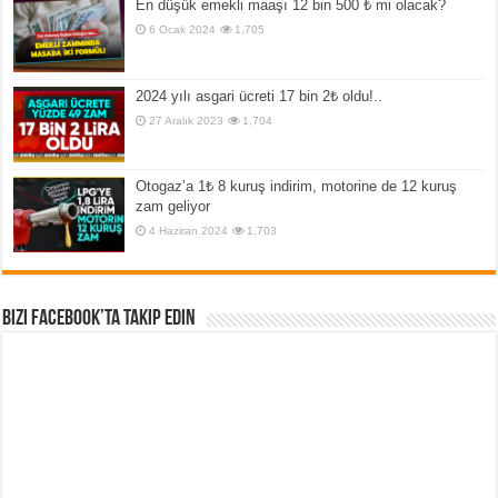
En düşük emekli maaşı 12 bin 500 ₺ mi olacak?
6 Ocak 2024
1,705
2024 yılı asgari ücreti 17 bin 2₺ oldu!..
27 Aralık 2023
1,704
Otogaz’a 1₺ 8 kuruş indirim, motorine de 12 kuruş
zam geliyor
4 Haziran 2024
1,703
Bizi Facebook’ta Takip Edin