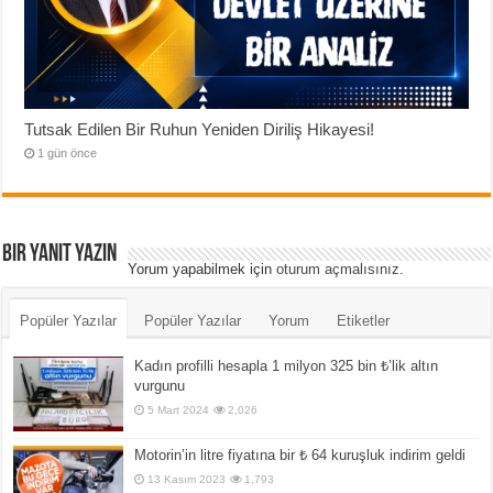
Tutsak Edilen Bir Ruhun Yeniden Diriliş Hikayesi!
1 gün önce
Bir yanıt yazın
Yorum yapabilmek için
oturum açmalısınız
.
Popüler Yazılar
Popüler Yazılar
Yorum
Etiketler
Kadın profilli hesapla 1 milyon 325 bin ₺’lik altın
vurgunu
5 Mart 2024
2,026
Motorin’in litre fiyatına bir ₺ 64 kuruşluk indirim geldi
13 Kasım 2023
1,793