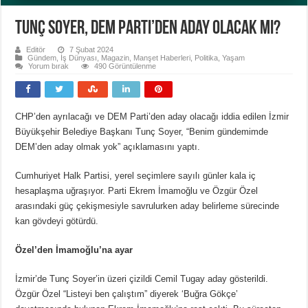
Tunç Soyer, DEM Parti’den aday olacak mı?
Editör
7 Şubat 2024
Gündem
,
İş Dünyası
,
Magazin
,
Manşet Haberleri
,
Politika
,
Yaşam
Yorum bırak
490 Görüntülenme
CHP’den ayrılacağı ve DEM Parti’den aday olacağı iddia edilen İzmir
Büyükşehir Belediye Başkanı Tunç Soyer, “Benim gündemimde
DEM’den aday olmak yok” açıklamasını yaptı.
Cumhuriyet Halk Partisi, yerel seçimlere sayılı günler kala iç
hesaplaşma uğraşıyor. Parti Ekrem İmamoğlu ve Özgür Özel
arasındaki güç çekişmesiyle savrulurken aday belirleme sürecinde
kan gövdeyi götürdü.
Özel’den İmamoğlu’na ayar
İzmir’de Tunç Soyer’in üzeri çizildi Cemil Tugay aday gösterildi.
Özgür Özel “Listeyi ben çalıştım” diyerek ‘Buğra Gökçe’