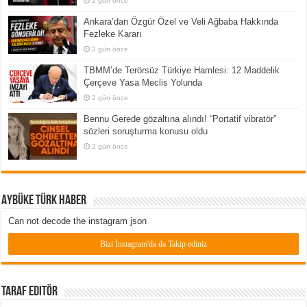
2 gün önce
Ankara’dan Özgür Özel ve Veli Ağbaba Hakkında
Fezleke Kararı
2 gün önce
TBMM’de Terörsüz Türkiye Hamlesi: 12 Maddelik
Çerçeve Yasa Meclis Yolunda
2 gün önce
Bennu Gerede gözaltına alındı! “Portatif vibratör”
sözleri soruşturma konusu oldu
2 gün önce
Aybüke Türk Haber
Can not decode the instagram json
Bizi İnstagram'da da Takip ediniz
Taraf Editör