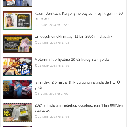
Kadın Banlkacı: Kurye işine başladım aylık gelirim 50
bin ₺ oldu
1 Şubat 2024
1,720
En düşük emekli maaşı 11 bin 250₺ mi olacak?
28 Aralık 2023
1,715
Motorinin litre fiyatına 1₺ 62 kuruş zam yolda!
21 Aralık 2023
1,707
İzmir’deki 2,5 milyar ₺’lik vurgunun altında da FETÖ
çıktı
8 Şubat 2024
1,707
2024 yılında bin metreküp doğalgaz için 4 bin 80₺’den
satılacak!
29 Aralık 2023
1,705