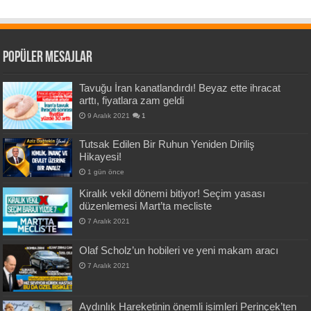
Popüler Mesajlar
Tavuğu İran kanatlandırdı! Beyaz ette ihracat
arttı, fiyatlara zam geldi
9 Aralık 2021
1
Tutsak Edilen Bir Ruhun Yeniden Diriliş
Hikayesi!
1 gün önce
Kiralık vekil dönemi bitiyor! Seçim yasası
düzenlemesi Mart’ta mecliste
7 Aralık 2021
Olaf Scholz’un hobileri ve yeni makam aracı
7 Aralık 2021
Aydınlık Hareketinin önemli isimleri Perinçek’ten