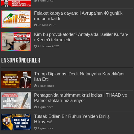
3 gün önce
Felaket kapıya dayandı! Avrupa’nın 40 günlük
motorini kaldı
25 Mart 2022
Kim bu provokatörler? Antalya’da liseliler Kur’an-
ı Kerim’i tekmeledi
7 Haziran 2022
En Son Gönderiler
Trump Diplomasi Dedi, Netanyahu Kararlılığını
İlan Etti
8 saat önce
Pentagon’da mühimmat krizi iddiası! THAAD ve
Patriot stokları hızla eriyor
1 gün önce
Tutsak Edilen Bir Ruhun Yeniden Diriliş
Hikayesi!
1 gün önce