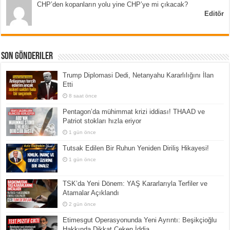
CHP’den kopanların yolu yine CHP’ye mi çıkacak?
Editör
Son Gönderiler
Trump Diplomasi Dedi, Netanyahu Kararlılığını İlan
Etti
8 saat önce
Pentagon’da mühimmat krizi iddiası! THAAD ve
Patriot stokları hızla eriyor
1 gün önce
Tutsak Edilen Bir Ruhun Yeniden Diriliş Hikayesi!
1 gün önce
TSK’da Yeni Dönem: YAŞ Kararlarıyla Terfiler ve
Atamalar Açıklandı
2 gün önce
Etimesgut Operasyonunda Yeni Ayrıntı: Beşikçioğlu
Hakkında Dikkat Çeken İddia