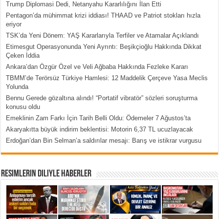
Trump Diplomasi Dedi, Netanyahu Kararlılığını İlan Etti
Pentagon’da mühimmat krizi iddiası! THAAD ve Patriot stokları hızla
eriyor
TSK’da Yeni Dönem: YAŞ Kararlarıyla Terfiler ve Atamalar Açıklandı
Etimesgut Operasyonunda Yeni Ayrıntı: Beşikçioğlu Hakkında Dikkat
Çeken İddia
Ankara’dan Özgür Özel ve Veli Ağbaba Hakkında Fezleke Kararı
TBMM’de Terörsüz Türkiye Hamlesi: 12 Maddelik Çerçeve Yasa Meclis
Yolunda
Bennu Gerede gözaltına alındı! “Portatif vibratör” sözleri soruşturma
konusu oldu
Emeklinin Zam Farkı İçin Tarih Belli Oldu: Ödemeler 7 Ağustos’ta
Akaryakıtta büyük indirim beklentisi: Motorin 6,37 TL ucuzlayacak
Erdoğan’dan Bin Selman’a saldırılar mesajı: Barış ve istikrar vurgusu
Resimlerin Diliyle Haberler