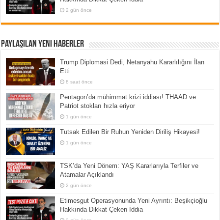
2 gün önce
Paylaşılan Yeni Haberler
Trump Diplomasi Dedi, Netanyahu Kararlılığını İlan
Etti
8 saat önce
Pentagon’da mühimmat krizi iddiası! THAAD ve
Patriot stokları hızla eriyor
1 gün önce
Tutsak Edilen Bir Ruhun Yeniden Diriliş Hikayesi!
1 gün önce
TSK’da Yeni Dönem: YAŞ Kararlarıyla Terfiler ve
Atamalar Açıklandı
2 gün önce
Etimesgut Operasyonunda Yeni Ayrıntı: Beşikçioğlu
Hakkında Dikkat Çeken İddia