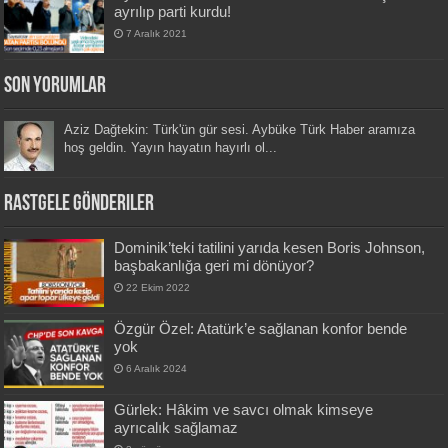
ayrılıp parti kurdu!
7 Aralık 2021
Son Yorumlar
Aziz Dağtekin: Türk'ün gür sesi. Aybüke Türk Haber aramıza
hoş geldin. Yayın hayatın hayırlı ol...
Rastgele Gönderiler
Dominik’teki tatilini yarıda kesen Boris Johnson,
başbakanlığa geri mi dönüyor?
22 Ekim 2022
Özgür Özel: Atatürk’e sağlanan konfor bende
yok
6 Aralık 2024
Gürlek: Hâkim ve savcı olmak kimseye
ayrıcalık sağlamaz