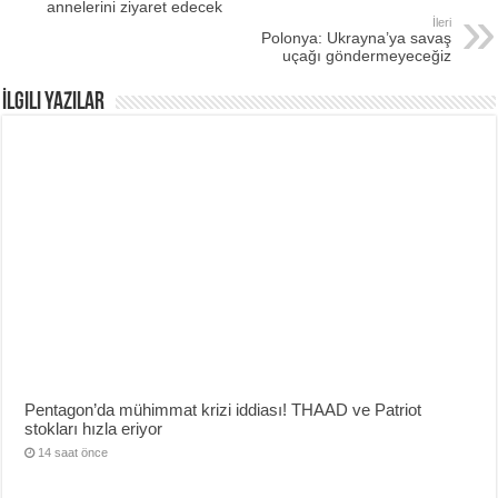
annelerini ziyaret edecek
İleri
Polonya: Ukrayna’ya savaş
uçağı göndermeyeceğiz
İlgili Yazılar
Pentagon’da mühimmat krizi iddiası! THAAD ve Patriot
stokları hızla eriyor
14 saat önce