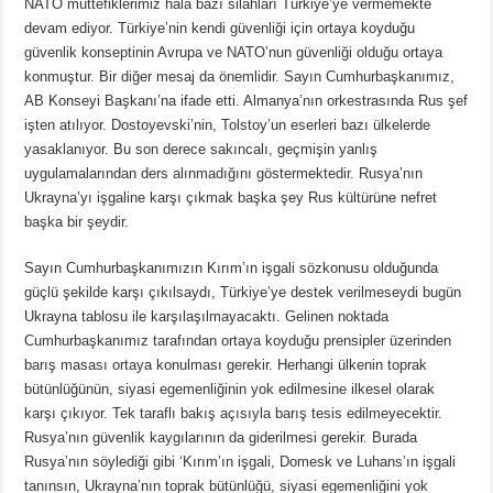
NATO müttefiklerimiz hala bazı silahları Türkiye’ye vermemekte
devam ediyor. Türkiye’nin kendi güvenliği için ortaya koyduğu
güvenlik konseptinin Avrupa ve NATO’nun güvenliği olduğu ortaya
konmuştur. Bir diğer mesaj da önemlidir. Sayın Cumhurbaşkanımız,
AB Konseyi Başkanı’na ifade etti. Almanya’nın orkestrasında Rus şef
işten atılıyor. Dostoyevski’nin, Tolstoy’un eserleri bazı ülkelerde
yasaklanıyor. Bu son derece sakıncalı, geçmişin yanlış
uygulamalarından ders alınmadığını göstermektedir. Rusya’nın
Ukrayna’yı işgaline karşı çıkmak başka şey Rus kültürüne nefret
başka bir şeydir.
Sayın Cumhurbaşkanımızın Kırım’ın işgali sözkonusu olduğunda
güçlü şekilde karşı çıkılsaydı, Türkiye’ye destek verilmeseydi bugün
Ukrayna tablosu ile karşılaşılmayacaktı. Gelinen noktada
Cumhurbaşkanımız tarafından ortaya koyduğu prensipler üzerinden
barış masası ortaya konulması gerekir. Herhangi ülkenin toprak
bütünlüğünün, siyasi egemenliğinin yok edilmesine ilkesel olarak
karşı çıkıyor. Tek taraflı bakış açısıyla barış tesis edilmeyecektir.
Rusya’nın güvenlik kaygılarının da giderilmesi gerekir. Burada
Rusya’nın söylediği gibi ‘Kırım’ın işgali, Domesk ve Luhans’ın işgali
tanınsın, Ukrayna’nın toprak bütünlüğü, siyasi egemenliğini yok