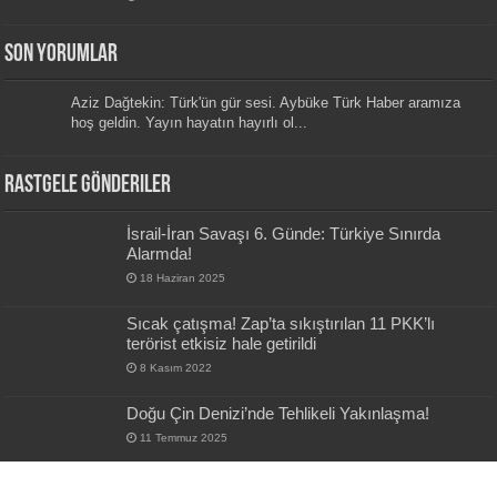
Son Yorumlar
Aziz Dağtekin: Türk'ün gür sesi. Aybüke Türk Haber aramıza
hoş geldin. Yayın hayatın hayırlı ol...
Rastgele Gönderiler
İsrail-İran Savaşı 6. Günde: Türkiye Sınırda
Alarmda!
18 Haziran 2025
Sıcak çatışma! Zap’ta sıkıştırılan 11 PKK’lı
terörist etkisiz hale getirildi
8 Kasım 2022
Doğu Çin Denizi’nde Tehlikeli Yakınlaşma!
11 Temmuz 2025