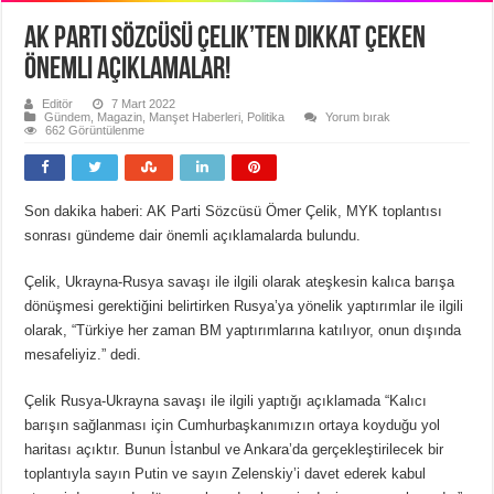
AK Parti Sözcüsü Çelik’ten dikkat çeken
önemli açıklamalar!
Editör
7 Mart 2022
Gündem
,
Magazin
,
Manşet Haberleri
,
Politika
Yorum bırak
662 Görüntülenme
Son dakika haberi: AK Parti Sözcüsü Ömer Çelik, MYK toplantısı
sonrası gündeme dair önemli açıklamalarda bulundu.
Çelik, Ukrayna-Rusya savaşı ile ilgili olarak ateşkesin kalıca barışa
dönüşmesi gerektiğini belirtirken Rusya’ya yönelik yaptırımlar ile ilgili
olarak, “Türkiye her zaman BM yaptırımlarına katılıyor, onun dışında
mesafeliyiz.” dedi.
Çelik Rusya-Ukrayna savaşı ile ilgili yaptığı açıklamada “Kalıcı
barışın sağlanması için Cumhurbaşkanımızın ortaya koyduğu yol
haritası açıktır. Bunun İstanbul ve Ankara’da gerçekleştirilecek bir
toplantıyla sayın Putin ve sayın Zelenskiy’i davet ederek kabul