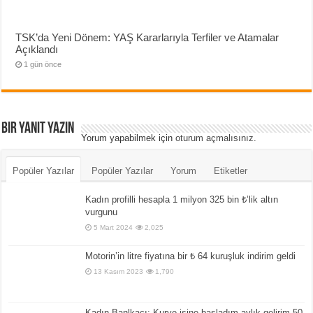
TSK’da Yeni Dönem: YAŞ Kararlarıyla Terfiler ve Atamalar
Açıklandı
1 gün önce
Bir yanıt yazın
Yorum yapabilmek için
oturum açmalısınız
.
Popüler Yazılar
Popüler Yazılar
Yorum
Etiketler
Kadın profilli hesapla 1 milyon 325 bin ₺’lik altın
vurgunu
5 Mart 2024
2,025
Motorin’in litre fiyatına bir ₺ 64 kuruşluk indirim geldi
13 Kasım 2023
1,790
Kadın Banlkacı: Kurye işine başladım aylık gelirim 50