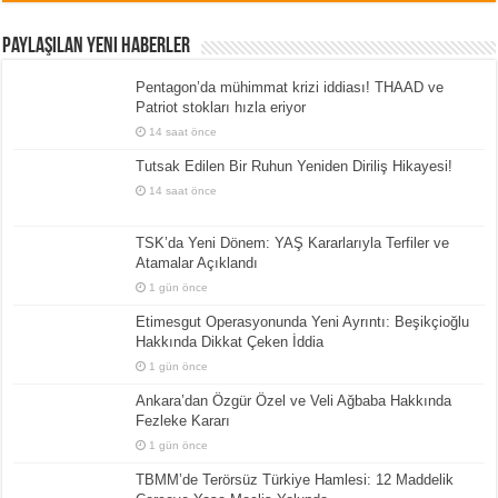
Paylaşılan Yeni Haberler
Pentagon’da mühimmat krizi iddiası! THAAD ve
Patriot stokları hızla eriyor
14 saat önce
Tutsak Edilen Bir Ruhun Yeniden Diriliş Hikayesi!
14 saat önce
TSK’da Yeni Dönem: YAŞ Kararlarıyla Terfiler ve
Atamalar Açıklandı
1 gün önce
Etimesgut Operasyonunda Yeni Ayrıntı: Beşikçioğlu
Hakkında Dikkat Çeken İddia
1 gün önce
Ankara’dan Özgür Özel ve Veli Ağbaba Hakkında
Fezleke Kararı
1 gün önce
TBMM’de Terörsüz Türkiye Hamlesi: 12 Maddelik