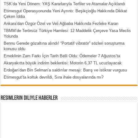
TSK’da Yeni Dönem: YAŞ Kararlarıyla Terfiler ve Atamalar Açıklandı
Etimesgut Operasyonunda Yeni Ayrıntı: Beşikçioğlu Hakkında Dikkat
Çeken İddia
Ankara’dan Özgür Özel ve Veli Ağbaba Hakkında Fezleke Kararı
TBMM’de Terörsüz Türkiye Hamlesi: 12 Maddelik Çerçeve Yasa Meclis
Yolunda
Bennu Gerede gözaltına alındı! “Portatif vibratör” sözleri soruşturma
konusu oldu
Emeklinin Zam Farkı İçin Tarih Belli Oldu: Ödemeler 7 Ağustos’ta
Akaryakıtta büyük indirim beklentisi: Motorin 6,37 TL ucuzlayacak
Erdoğan’dan Bin Selman’a saldırılar mesajı: Barış ve istikrar vurgusu
Etimesgut’ta koltuk devrildi, Sıra ihale dosyalarında mı?
Resimlerin Diliyle Haberler