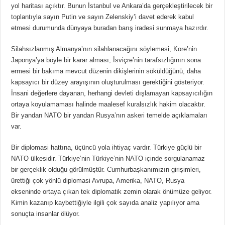
yol haritası açıktır. Bunun İstanbul ve Ankara’da gerçekleştirilecek bir
toplantıyla sayın Putin ve sayın Zelenskiy’i davet ederek kabul
etmesi durumunda dünyaya buradan barış iradesi sunmaya hazırdır.
Silahsızlanmış Almanya’nın silahlanacağını söylemesi, Kore’nin
Japonya’ya böyle bir karar alması, İsviçre’nin tarafsızlığının sona
ermesi bir bakıma mevcut düzenin dikişlerinin söküldüğünü, daha
kapsayıcı bir düzey arayışının oluşturulması gerektiğini gösteriyor.
İnsani değerlere dayanan, herhangi devleti dışlamayan kapsayıcılığın
ortaya koyulamaması halinde maalesef kuralsızlık hakim olacaktır.
Bir yandan NATO bir yandan Rusya’nın askeri temelde açıklamaları
var.
Bir diplomasi hattına, üçüncü yola ihtiyaç vardır. Türkiye güçlü bir
NATO ülkesidir. Türkiye’nin Türkiye’nin NATO içinde sorgulanamaz
bir gerçeklik olduğu görülmüştür. Cumhurbaşkanımızın girişimleri,
ürettiği çok yönlü diplomasi Avrupa, Amerika, NATO, Rusya
ekseninde ortaya çıkan tek diplomatik zemin olarak önümüze geliyor.
Kimin kazanıp kaybettiğiyle ilgili çok sayıda analiz yapılıyor ama
sonuçta insanlar ölüyor.