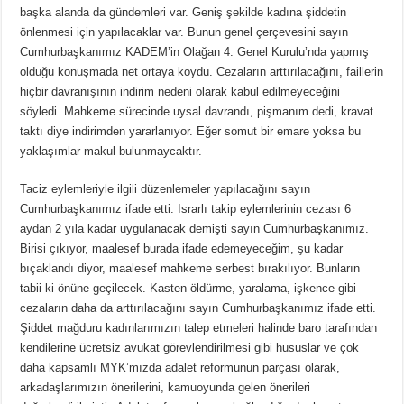
başka alanda da gündemleri var. Geniş şekilde kadına şiddetin
önlenmesi için yapılacaklar var. Bunun genel çerçevesini sayın
Cumhurbaşkanımız KADEM’in Olağan 4. Genel Kurulu’nda yapmış
olduğu konuşmada net ortaya koydu. Cezaların arttırılacağını, faillerin
hiçbir davranışının indirim nedeni olarak kabul edilmeyeceğini
söyledi. Mahkeme sürecinde uysal davrandı, pişmanım dedi, kravat
taktı diye indirimden yararlanıyor. Eğer somut bir emare yoksa bu
yaklaşımlar makul bulunmaycaktır.
Taciz eylemleriyle ilgili düzenlemeler yapılacağını sayın
Cumhurbaşkanımız ifade etti. Israrlı takip eylemlerinin cezası 6
aydan 2 yıla kadar uygulanacak demişti sayın Cumhurbaşkanımız.
Birisi çıkıyor, maalesef burada ifade edemeyeceğim, şu kadar
bıçaklandı diyor, maalesef mahkeme serbest bırakılıyor. Bunların
tabii ki önüne geçilecek. Kasten öldürme, yaralama, işkence gibi
cezaların daha da arttırılacağını sayın Cumhurbaşkanımız ifade etti.
Şiddet mağduru kadınlarımızın talep etmeleri halinde baro tarafından
kendilerine ücretsiz avukat görevlendirilmesi gibi hususlar ve çok
daha kapsamlı MYK’mızda adalet reformunun parçası olarak,
arkadaşlarımızın önerilerini, kamuoyunda gelen önerileri