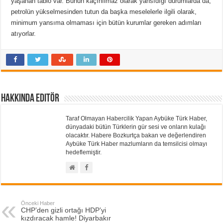
yaşanan tablo var. Bunun kaçınılmaz olarak yansıdığı durumlarda da,
petrolün yükselmesinden tutun da başka meselelerle ilgili olarak,
minimum yansıma olmaması için bütün kurumlar gereken adımları
atıyorlar.
Hakkında Editör
Taraf Olmayan Habercilik Yapan Aybüke Türk Haber,
dünyadaki bütün Türklerin gür sesi ve onların kulağı
olacaktır. Habere Bozkurtça bakan ve değerlendiren
Aybüke Türk Haber mazlumların da temsilcisi olmayı
hedeflemiştir.
Önceki Haber
CHP’den gizli ortağı HDP’yi
kızdıracak hamle! Diyarbakır