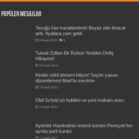
Popüler Mesajlar
Tavuğu İran kanatlandırdı! Beyaz ette ihracat
arttı, fiyatlara zam geldi
9 Aralık 2021
1
Tutsak Edilen Bir Ruhun Yeniden Diriliş
Hikayesi!
14 saat önce
Kiralık vekil dönemi bitiyor! Seçim yasası
düzenlemesi Mart’ta mecliste
7 Aralık 2021
Olaf Scholz’un hobileri ve yeni makam aracı
7 Aralık 2021
Aydınlık Hareketinin önemli isimleri Perinçek’ten
ayrılıp parti kurdu!
7 Aralık 2021