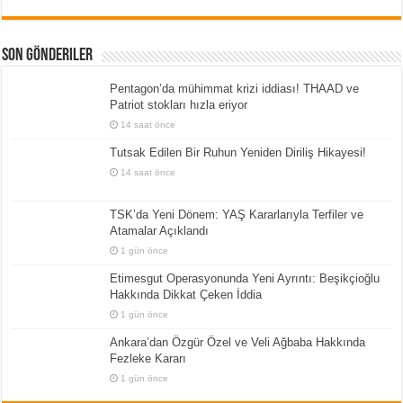
Son Gönderiler
Pentagon’da mühimmat krizi iddiası! THAAD ve
Patriot stokları hızla eriyor
14 saat önce
Tutsak Edilen Bir Ruhun Yeniden Diriliş Hikayesi!
14 saat önce
TSK’da Yeni Dönem: YAŞ Kararlarıyla Terfiler ve
Atamalar Açıklandı
1 gün önce
Etimesgut Operasyonunda Yeni Ayrıntı: Beşikçioğlu
Hakkında Dikkat Çeken İddia
1 gün önce
Ankara’dan Özgür Özel ve Veli Ağbaba Hakkında
Fezleke Kararı
1 gün önce