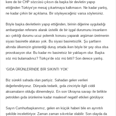
kere de bir CHP sözcüsü çıksın da başka bir devletin yapıp
ettiğinden Türkiye’ye mesaj çıkartmaya kalkmasın. Ne kadar yanlış,
ne kadar çirkin bir açıklama. Bir söyleyeceğiniz varsa söylersiniz.
Böyle başka devletlerin yapıp ettiğinden, birinin diğerine uyguladığı
ambargodan referans alarak üstelik de bir işgal durumunu insanların
acı çektiği durumu ucuz polemik konusu yaparak argüman üretmenin
siyasi basiretle alakası yok. Bu siyasi basiretsizlik. Şu şartların
altında ülkemizin gösterdiği duruş ortada iken böyle bir şey olsa olsa
provokasyon olur. Bu kadar mı basiretsiz bir yaklaşım olur. Başka
söz mü bulamadınız? Türkçe’de söz mü bitti? Son derece yanlış.
‘GIDA ÜRÜNLERİNDE BİR SIKINTI YOK’
Biz sürekli sahada olan partiyiz. Sahadan gelen verileri
değerlendiriyoruz. Dünyada tedarik, gıda zinciriyle ilgili ciddi
aksamaların olduğu dönemdeyiz. En son Ukrayna savaşı ile birlikte
petrolden gıda ürünlerine kadar maalesef negatif etkileri görülüyor.
Sayın Cumhurbaşkanımız, gelen en küçük haberi bile en ayrıntılı
şekilde incelettiriyor. Zaman zaman sıkıntılar olabilir. Son olayda da