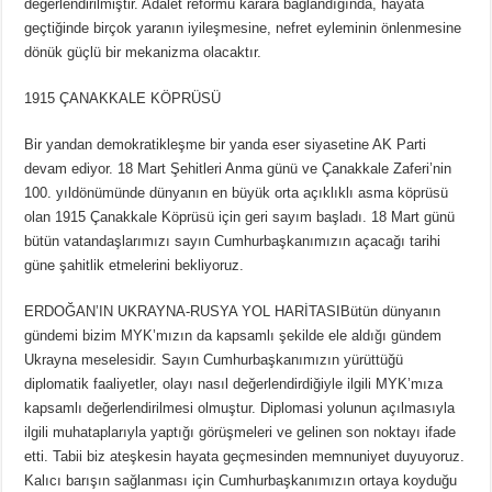
değerlendirilmiştir. Adalet reformu karara bağlandığında, hayata
geçtiğinde birçok yaranın iyileşmesine, nefret eyleminin önlenmesine
dönük güçlü bir mekanizma olacaktır.
1915 ÇANAKKALE KÖPRÜSÜ
Bir yandan demokratikleşme bir yanda eser siyasetine AK Parti
devam ediyor. 18 Mart Şehitleri Anma günü ve Çanakkale Zaferi’nin
100. yıldönümünde dünyanın en büyük orta açıklıklı asma köprüsü
olan 1915 Çanakkale Köprüsü için geri sayım başladı. 18 Mart günü
bütün vatandaşlarımızı sayın Cumhurbaşkanımızın açacağı tarihi
güne şahitlik etmelerini bekliyoruz.
ERDOĞAN’IN UKRAYNA-RUSYA YOL HARİTASIBütün dünyanın
gündemi bizim MYK’mızın da kapsamlı şekilde ele aldığı gündem
Ukrayna meselesidir. Sayın Cumhurbaşkanımızın yürüttüğü
diplomatik faaliyetler, olayı nasıl değerlendirdiğiyle ilgili MYK’mıza
kapsamlı değerlendirilmesi olmuştur. Diplomasi yolunun açılmasıyla
ilgili muhataplarıyla yaptığı görüşmeleri ve gelinen son noktayı ifade
etti. Tabii biz ateşkesin hayata geçmesinden memnuniyet duyuyoruz.
Kalıcı barışın sağlanması için Cumhurbaşkanımızın ortaya koyduğu