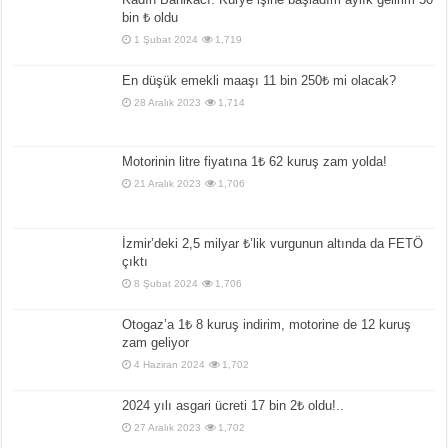
bin ₺ oldu
1 Şubat 2024
1,719
En düşük emekli maaşı 11 bin 250₺ mi olacak?
28 Aralık 2023
1,714
Motorinin litre fiyatına 1₺ 62 kuruş zam yolda!
21 Aralık 2023
1,706
İzmir’deki 2,5 milyar ₺’lik vurgunun altında da FETÖ
çıktı
8 Şubat 2024
1,706
Otogaz’a 1₺ 8 kuruş indirim, motorine de 12 kuruş
zam geliyor
4 Haziran 2024
1,702
2024 yılı asgari ücreti 17 bin 2₺ oldu!..
27 Aralık 2023
1,702