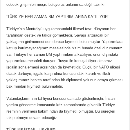
edecek girişimleri meşru buluyoruz anlamında değil tabii ki.
‘TÜRKİYE HER ZAMAN BM YAPTIRIMLARINA KATILIYOR’
Türkiye’nin Montrö’yü uygulamasındaki ilkesel tavrı dünyanın her
tarafından destek ve takdir görmektedir. Savaşı arttıracak bir
yaklaşıma girilmemesi son derece kıymetli bulunmuştur. Yaptırımlara
katılıp katılmayacağımız meselesinde bizim burada özel durumumuz
var. Türkiye her zaman BM yaptırımlarına katılıyor, onun dışındaki
yaptırımlara mesafeli duruyor. Rusya ile konuşabiliyor olmamız
işgalin sona ermesi açısından da kıymetlidir. Güçlü bir NATO ülkesi
olarak darbeye, işgale karşı olma konusundaki kararlı ve ilkeli
yaklaşımımız herkes tarafından bir diplomasi yolunun ortaya çıkması
bakımından kıymetli bulunmalıdır.
Vatandaşlarımızın tahliyesi konusunda irade gösterilmiştir. İnsani
yardım gönderme konusunda kriz zamanlarında güvenilir Türkiye
resminin verilmesi bakımından da kıymetli olmuştur. Bu süreçleri
takip etmeye devam edeceğiz.
TÜRKİYE-İSRAİL İLİŞKİLERİ