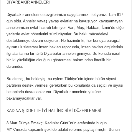
DİYARBAKIR ANNELERİ
Diyarbakır annelerine sevgilerimize saygılarımızı iletiyoruz. Tam 917
gün oldu. Anneler yavaş yavaş evlatlarına kavuşuyor, kavuşamayan
annelerimizin evlat hasreti bitmiyor. Van, Muş, Hakkari, İzmir’de diğer
yerlerde evlat nöbetlerini sürdürüyorlar. Bu haklı mücadeleyi
desteklemeye devam ediyoruz. Ne hazindir ki, her konuya paragraf
ayıran uluslararası insan hakları raporunda, insan hakları örgütlerinin
ilgi alanlarına bir türlü Diyarbakır anneleri girmiyor. Bu konuda nasıl
bir iki yüzlülüğün olduğunu göstermesi bakımından ibretlik bir
durumdur.
Bu direniş, bu bekleyiş, bu eylem Türkiye’nin içinde bütün siyasi
partilerin destek vermesi gerekirken bu konularda da seçici ve siyasi
hesaplarla davrananlar var. Diyarbakır annelerin yüzüne
bakamayacaklar var.
KADINA ŞİDDETTE İYİ HAL İNDİRİMİ DÜZENLEMESİ
8 Mart Dünya Emekçi Kadınlar Günü’nün arefesinde bugün
MYK’mızda kapsamlı şekilde adalet reformu paylaşılmıştır. Bunun