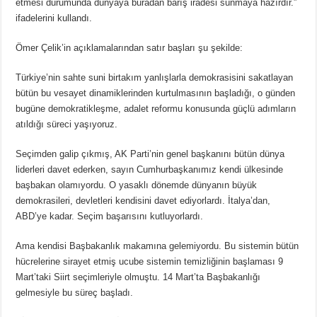
etmesi durumunda dünyaya buradan barış iradesi sunmaya hazırdır.”
ifadelerini kullandı.
Ömer Çelik’in açıklamalarından satır başları şu şekilde:
Türkiye’nin sahte suni birtakım yanlışlarla demokrasisini sakatlayan
bütün bu vesayet dinamiklerinden kurtulmasının başladığı, o günden
bugüne demokratikleşme, adalet reformu konusunda güçlü adımların
atıldığı süreci yaşıyoruz.
Seçimden galip çıkmış, AK Parti’nin genel başkanını bütün dünya
liderleri davet ederken, sayın Cumhurbaşkanımız kendi ülkesinde
başbakan olamıyordu. O yasaklı dönemde dünyanın büyük
demokrasileri, devletleri kendisini davet ediyorlardı. İtalya’dan,
ABD’ye kadar. Seçim başarısını kutluyorlardı.
Ama kendisi Başbakanlık makamına gelemiyordu. Bu sistemin bütün
hücrelerine sirayet etmiş ucube sistemin temizliğinin başlaması 9
Mart’taki Siirt seçimleriyle olmuştu. 14 Mart’ta Başbakanlığı
gelmesiyle bu süreç başladı.