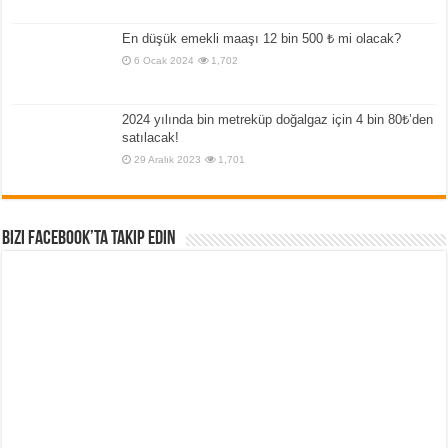
En düşük emekli maaşı 12 bin 500 ₺ mi olacak?
6 Ocak 2024
1,702
2024 yılında bin metreküp doğalgaz için 4 bin 80₺’den
satılacak!
29 Aralık 2023
1,701
Bizi Facebook’ta Takip Edin