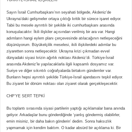
Sayın İsrail Cumhurbaşkanı’nın seyahati bölgede, Akdeniz’de
Ukrayna’daki gelişmeler ortaya çıktığı kritik bir sürece işaret ediyor.
Tabii bu mesele ayrıntılı bir şekilde iki cumhurbaşkanı arasında
konuşulacaktır. İkili ilişkiler açısından verilmiş bir ara var. Hangi
adımların hangi eylem planı çerçevesinde atılacağının netleşeceğini
düşünüyorum. Büyükelçilik meselesi, ikili ilişkilerdeki adımlar bu
ziyaretten sonra netleşecektir. Ukrayna krizi çıkmadan evvel
dünyadaki siyasi krizin ağırlık noktası Akdeniz’di. Türkiye-İsrail
arasında Akdeniz’le yapılacaklarla ilgili kapsamlı dosyamız var.
Suriye ve diğer sıkıntılı coğrafyalarda birtakım gündemler var.
Bunların hepsi ayrıntılı şekilde Türkiye-İsrail ajandasını teşkil ediyor.
Bu ziyaret bir dönüm noktası olan ziyaret olarak gerçekleşecektir.
CHP’YE SERT TEPKİ
Bu toplantı sırasında siyasi partilerin yaptığı açıklamalar bana anında
geliyor. Arkadaşlar bunu gönderdiğinde ‘yanlış göndermiş olabilirler,
emin misiniz, bir daha bakın gönderin’ dedim. Sonra haksızlık
yapmamak için kendim baktım. O kadar absürd bir açıklama ki. Bir