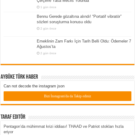
Çerçeve Yasa Meclis Yolunda
1 gün önce
Bennu Gerede gözaltına alındı! “Portatif vibratör”
sözleri soruşturma konusu oldu
2 gün önce
Emeklinin Zam Farkı İçin Tarih Belli Oldu: Ödemeler 7
Ağustos’ta
2 gün önce
Aybüke Türk Haber
Can not decode the instagram json
Bizi İnstagram'da da Takip ediniz
Taraf Editör
Pentagon’da mühimmat krizi iddiası! THAAD ve Patriot stokları hızla
eriyor