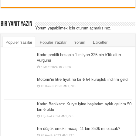
Bir yanıt yazın
Yorum yapabilmek için
oturum açmalısınız
.
Popüler Yazılar
Popüler Yazılar
Yorum
Etiketler
Kadın profilli hesapla 1 milyon 325 bin ₺’lik altın
vurgunu
5 Mart 2024
2,026
Motorin’in litre fiyatına bir ₺ 64 kuruşluk indirim geldi
13 Kasım 2023
1,793
Kadın Banlkacı: Kurye işine başladım aylık gelirim 50
bin ₺ oldu
1 Şubat 2024
1,720
En düşük emekli maaşı 11 bin 250₺ mi olacak?
28 Aralık 2023
1,715