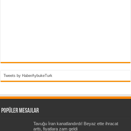
Tweets by HaberAybukeTurk
Popüler Mesajlar
Tavuğu İran kanatlandırdı! Beyaz ette ihracat
arttı, fiyatlara zam geldi