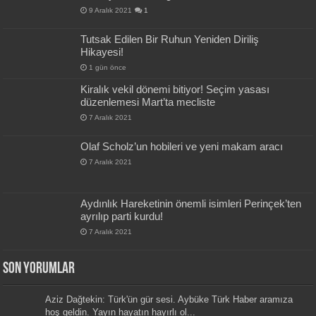
9 Aralık 2021
1
Tutsak Edilen Bir Ruhun Yeniden Diriliş
Hikayesi!
1 gün önce
Kiralık vekil dönemi bitiyor! Seçim yasası
düzenlemesi Mart’ta mecliste
7 Aralık 2021
Olaf Scholz’un hobileri ve yeni makam aracı
7 Aralık 2021
Aydınlık Hareketinin önemli isimleri Perinçek’ten
ayrılıp parti kurdu!
7 Aralık 2021
Son Yorumlar
Aziz Dağtekin: Türk'ün gür sesi. Aybüke Türk Haber aramıza
hoş geldin. Yayın hayatın hayırlı ol...