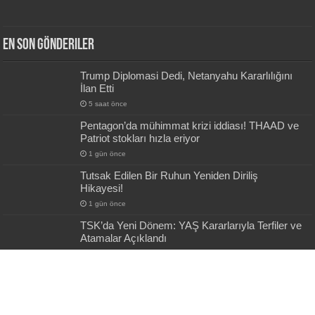
En Son Gönderiler
Trump Diplomasi Dedi, Netanyahu Kararlılığını
İlan Etti
5 saat önce
Pentagon’da mühimmat krizi iddiası! THAAD ve
Patriot stokları hızla eriyor
1 gün önce
Tutsak Edilen Bir Ruhun Yeniden Diriliş
Hikayesi!
1 gün önce
TSK’da Yeni Dönem: YAŞ Kararlarıyla Terfiler ve
Atamalar Açıklandı
2 gün önce
Etimesgut Operasyonunda Yeni Ayrıntı:
Beşikçioğlu Hakkında Dikkat Çeken İddia
2 gün önce