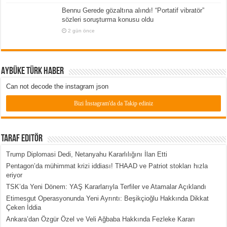
Bennu Gerede gözaltına alındı! “Portatif vibratör”
sözleri soruşturma konusu oldu
2 gün önce
Aybüke Türk Haber
Can not decode the instagram json
Bizi İnstagram'da da Takip ediniz
Taraf Editör
Trump Diplomasi Dedi, Netanyahu Kararlılığını İlan Etti
Pentagon’da mühimmat krizi iddiası! THAAD ve Patriot stokları hızla
eriyor
TSK’da Yeni Dönem: YAŞ Kararlarıyla Terfiler ve Atamalar Açıklandı
Etimesgut Operasyonunda Yeni Ayrıntı: Beşikçioğlu Hakkında Dikkat
Çeken İddia
Ankara’dan Özgür Özel ve Veli Ağbaba Hakkında Fezleke Kararı