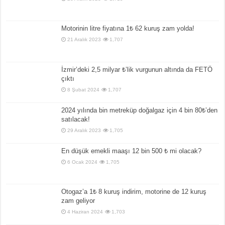
Motorinin litre fiyatına 1₺ 62 kuruş zam yolda!
21 Aralık 2023
1,707
İzmir’deki 2,5 milyar ₺’lik vurgunun altında da FETÖ
çıktı
8 Şubat 2024
1,707
2024 yılında bin metreküp doğalgaz için 4 bin 80₺’den
satılacak!
29 Aralık 2023
1,705
En düşük emekli maaşı 12 bin 500 ₺ mi olacak?
6 Ocak 2024
1,705
Otogaz’a 1₺ 8 kuruş indirim, motorine de 12 kuruş
zam geliyor
4 Haziran 2024
1,703