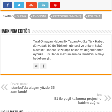
Etiketler
DÜNYA
EKONOMI
KATEGORILENMEMIŞ
POLITIKA
Hakkında Editör
Taraf Olmayan Habercilik Yapan Aybüke Türk Haber,
dünyadaki bütün Türklerin gür sesi ve onların kulağı
olacaktır. Habere Bozkurtça bakan ve değerlendiren
Aybüke Türk Haber mazlumların da temsilcisi olmayı
hedeflemiştir.
Önceki Haber
İstanbul’da ulaşım yüzde 36
zam landı!
İleri
81 ile yeşil kalkınma projesine
katılım çağrısı!