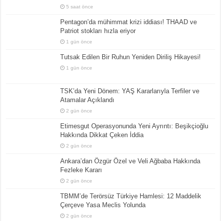
5 saat önce
Pentagon’da mühimmat krizi iddiası! THAAD ve
Patriot stokları hızla eriyor
1 gün önce
Tutsak Edilen Bir Ruhun Yeniden Diriliş Hikayesi!
1 gün önce
TSK’da Yeni Dönem: YAŞ Kararlarıyla Terfiler ve
Atamalar Açıklandı
2 gün önce
Etimesgut Operasyonunda Yeni Ayrıntı: Beşikçioğlu
Hakkında Dikkat Çeken İddia
2 gün önce
Ankara’dan Özgür Özel ve Veli Ağbaba Hakkında
Fezleke Kararı
2 gün önce
TBMM’de Terörsüz Türkiye Hamlesi: 12 Maddelik
Çerçeve Yasa Meclis Yolunda
2 gün önce