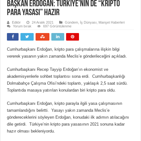
Başkan Erdoğan: Türkiye’nin de “kripto
para yasası” hazır
Editör
24 Aralık 2021
Gündem
,
İş Dünyası
,
Manşet Haberleri
Yorum bırak
697 Görüntülenme
Cumhurbaşkanı Erdoğan, kripto para çalışmalarına ilişkin bilgi
vererek yasanın yakın zamanda Meclis’e gönderileceğini açıkladı.
Cumhurbaşkanı Recep Tayyip Erdoğan’ın ekonomist ve
akademisyenlerle sohbet toplantısı sona erdi. Cumhurbaşkanlığı
Dolmabahçe Çalışma Ofisi’ndeki toplantı, yaklaşık 2,5 saat sürdü.
Toplantıda masaya yatırılan konulardan biri kripto para oldu.
Cumhurbaşkanı Erdoğan, kripto parayla ilgili yasa çalışmasının
tamamlandığını belirtti. Yasayı yakın zamanda Meclis’e
göndereceklerini söyleyen Erdoğan, konudaki ilk adımın atılacağını
dile getirdi. Türkiye’nin kripto para yasasının 2021 sonuna kadar
hazır olması bekleniyordu.