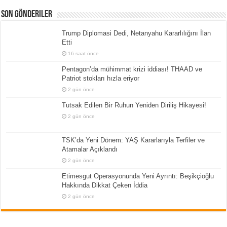
Son Gönderiler
Trump Diplomasi Dedi, Netanyahu Kararlılığını İlan
Etti
16 saat önce
Pentagon’da mühimmat krizi iddiası! THAAD ve
Patriot stokları hızla eriyor
2 gün önce
Tutsak Edilen Bir Ruhun Yeniden Diriliş Hikayesi!
2 gün önce
TSK’da Yeni Dönem: YAŞ Kararlarıyla Terfiler ve
Atamalar Açıklandı
2 gün önce
Etimesgut Operasyonunda Yeni Ayrıntı: Beşikçioğlu
Hakkında Dikkat Çeken İddia
2 gün önce