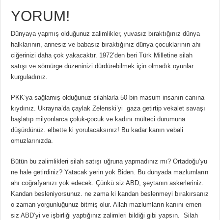
YORUM!
Dünyaya yapmış olduğunuz zalimlikler, yuvasız bıraktığınız dünya
halklarının, annesiz ve babasız bıraktığınız dünya çocuklarının ahı
ciğerinizi daha çok yakacaktır. 1972’den beri Türk Milletine silah
satışı ve sömürge düzeninizi dürdürebilmek için olmadık oyunlar
kurguladınız.
PKK’ya sağlamış olduğunuz silahlarla 50 bin masum insanın canına
kıydınız. Ukrayna’da çaylak Zelenski’yi gaza getirtip vekalet savaşı
başlatıp milyonlarca çoluk-çocuk ve kadını mülteci durumuna
düşürdünüz. elbette ki yorulacaksınız! Bu kadar kanın vebali
omuzlarınızda.
Bütün bu zalimlikleri silah satışı uğruna yapmadınız mı? Ortadoğu’yu
ne hale getirdiniz? Yatacak yerin yok Biden. Bu dünyada mazlumların
ahı coğrafyanızı yok edecek. Çünkü siz ABD, şeytanın askerleriniz.
Kandan besleniyorsunuz. ne zama ki kandan beslenmeyi bırakırsanız
o zaman yorgunluğunuz bitmiş olur. Allah mazlumların kanını emen
siz ABD’yi ve işbirliği yaptığınız zalimleri bildiği gibi yapsın. Silah