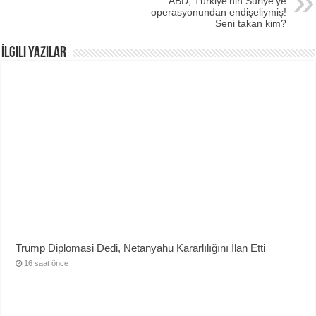
ABD, Türkiye’nin Suriye’ye
operasyonundan endişeliymiş!
Seni takan kim?
İlgili Yazılar
Trump Diplomasi Dedi, Netanyahu Kararlılığını İlan Etti
16 saat önce