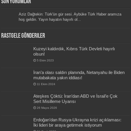
Son Yorumlar
Aziz Dağtekin: Türk'ün gür sesi. Aybüke Türk Haber aramıza
hoş geldin. Yayın hayatın hayırlı ol...
Rastgele Gönderiler
Kuzeyi kaldırdık, Kıbrıs Türk Devleti hayırlı
olsun!
5 Ekim 2023
İran’a olası saldırı planında, Netanyahu ile Biden
mutabakata yakın iddiası!
11 Ekim 2024
Ateşkes Çöktü: İran’dan ABD ve İsrail’e Çok
Sert Misilleme Uyarısı
26 Mayıs 2026
Erdoğan’dan Rusya-Ukrayna krizi açıklaması:
İki lideri bir araya getirmek istiyorum