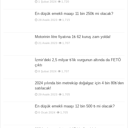
1 Şubat 2024
1,720
En düşük emekli maaşı 11 bin 250₺ mi olacak?
28 Aralık 2023
1,715
Motorinin litre fiyatına 1₺ 62 kuruş zam yolda!
21 Aralık 2023
1,707
İzmir’deki 2,5 milyar ₺’lik vurgunun altında da FETÖ
çıktı
8 Şubat 2024
1,707
2024 yılında bin metreküp doğalgaz için 4 bin 80₺’den
satılacak!
29 Aralık 2023
1,705
En düşük emekli maaşı 12 bin 500 ₺ mi olacak?
6 Ocak 2024
1,705