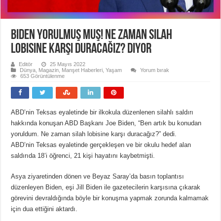
Biden yorulmuş muş! Ne zaman silah
lobisine karşı duracağız? diyor
Editör
25 Mayıs 2022
Dünya
,
Magazin
,
Manşet Haberleri
,
Yaşam
Yorum bırak
653 Görüntülenme
ABD’nin Teksas eyaletinde bir ilkokula düzenlenen silahlı saldırı
hakkında konuşan ABD Başkanı Joe Biden, “Ben artık bu konudan
yoruldum. Ne zaman silah lobisine karşı duracağız?” dedi.
ABD’nin Teksas eyaletinde gerçekleşen ve bir okulu hedef alan
saldırıda 18’i öğrenci, 21 kişi hayatını kaybetmişti.
Asya ziyaretinden dönen ve Beyaz Saray’da basın toplantısı
düzenleyen Biden, eşi Jill Biden ile gazetecilerin karşısına çıkarak
görevini devraldığında böyle bir konuşma yapmak zorunda kalmamak
için dua ettiğini aktardı.