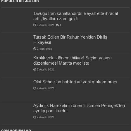
Popüler Mesajlar
Tavuğu İran kanatlandırdı! Beyaz ette ihracat
arttı, fiyatlara zam geldi
9 Aralık 2021
1
Tutsak Edilen Bir Ruhun Yeniden Diriliş
Hikayesi!
2 gün önce
Kiralık vekil dönemi bitiyor! Seçim yasası
düzenlemesi Mart’ta mecliste
7 Aralık 2021
Olaf Scholz’un hobileri ve yeni makam aracı
7 Aralık 2021
Aydınlık Hareketinin önemli isimleri Perinçek’ten
ayrılıp parti kurdu!
7 Aralık 2021