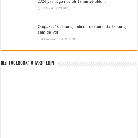
2024 yılı asgari ücreti 17 bin 2₺ oldu!..
27 Aralık 2023
1,704
Otogaz’a 1₺ 8 kuruş indirim, motorine de 12 kuruş
zam geliyor
4 Haziran 2024
1,703
Bizi Facebook’ta Takip Edin