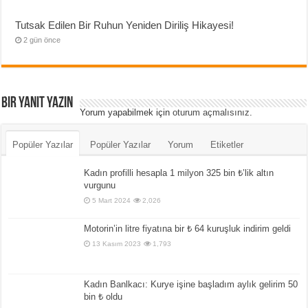
Tutsak Edilen Bir Ruhun Yeniden Diriliş Hikayesi!
2 gün önce
Bir yanıt yazın
Yorum yapabilmek için
oturum açmalısınız
.
Popüler Yazılar
Popüler Yazılar
Yorum
Etiketler
Kadın profilli hesapla 1 milyon 325 bin ₺’lik altın
vurgunu
5 Mart 2024
2,026
Motorin’in litre fiyatına bir ₺ 64 kuruşluk indirim geldi
13 Kasım 2023
1,793
Kadın Banlkacı: Kurye işine başladım aylık gelirim 50
bin ₺ oldu