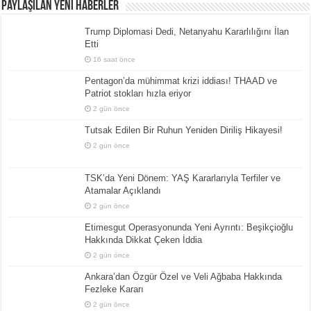
Paylaşılan Yeni Haberler
Trump Diplomasi Dedi, Netanyahu Kararlılığını İlan
Etti
16 saat önce
Pentagon’da mühimmat krizi iddiası! THAAD ve
Patriot stokları hızla eriyor
2 gün önce
Tutsak Edilen Bir Ruhun Yeniden Diriliş Hikayesi!
2 gün önce
TSK’da Yeni Dönem: YAŞ Kararlarıyla Terfiler ve
Atamalar Açıklandı
2 gün önce
Etimesgut Operasyonunda Yeni Ayrıntı: Beşikçioğlu
Hakkında Dikkat Çeken İddia
2 gün önce
Ankara’dan Özgür Özel ve Veli Ağbaba Hakkında
Fezleke Kararı
2 gün önce