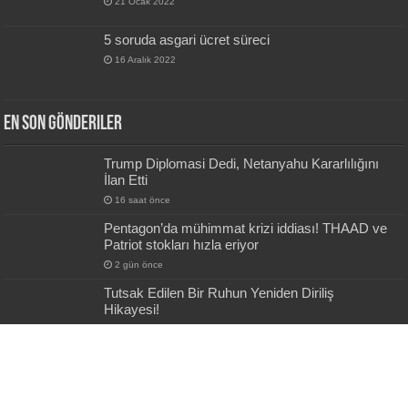
21 Ocak 2022
5 soruda asgari ücret süreci
16 Aralık 2022
En Son Gönderiler
Trump Diplomasi Dedi, Netanyahu Kararlılığını
İlan Etti
16 saat önce
Pentagon’da mühimmat krizi iddiası! THAAD ve
Patriot stokları hızla eriyor
2 gün önce
Tutsak Edilen Bir Ruhun Yeniden Diriliş
Hikayesi!
2 gün önce
TSK’da Yeni Dönem: YAŞ Kararlarıyla Terfiler ve
Atamalar Açıklandı
2 gün önce