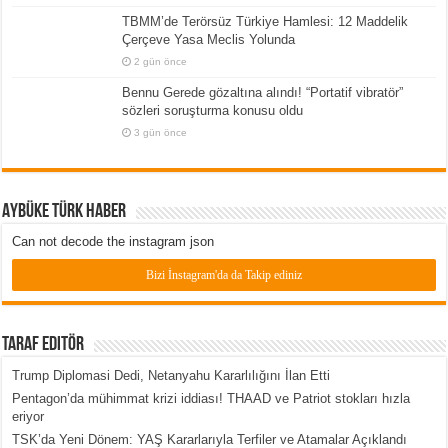
TBMM’de Terörsüz Türkiye Hamlesi: 12 Maddelik
Çerçeve Yasa Meclis Yolunda
2 gün önce
Bennu Gerede gözaltına alındı! “Portatif vibratör”
sözleri soruşturma konusu oldu
3 gün önce
Aybüke Türk Haber
Can not decode the instagram json
Bizi İnstagram'da da Takip ediniz
Taraf Editör
Trump Diplomasi Dedi, Netanyahu Kararlılığını İlan Etti
Pentagon’da mühimmat krizi iddiası! THAAD ve Patriot stokları hızla
eriyor
TSK’da Yeni Dönem: YAŞ Kararlarıyla Terfiler ve Atamalar Açıklandı