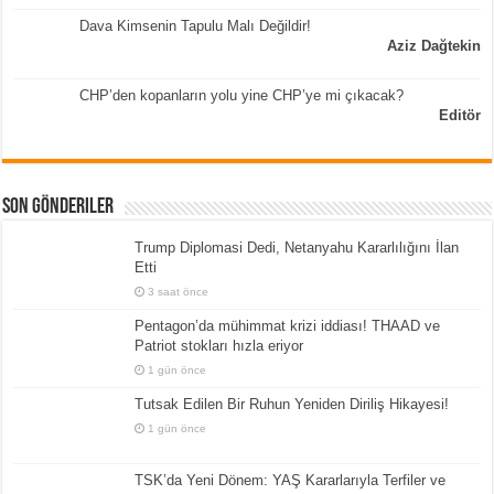
Dava Kimsenin Tapulu Malı Değildir!
Aziz Dağtekin
CHP’den kopanların yolu yine CHP’ye mi çıkacak?
Editör
Son Gönderiler
Trump Diplomasi Dedi, Netanyahu Kararlılığını İlan
Etti
3 saat önce
Pentagon’da mühimmat krizi iddiası! THAAD ve
Patriot stokları hızla eriyor
1 gün önce
Tutsak Edilen Bir Ruhun Yeniden Diriliş Hikayesi!
1 gün önce
TSK’da Yeni Dönem: YAŞ Kararlarıyla Terfiler ve