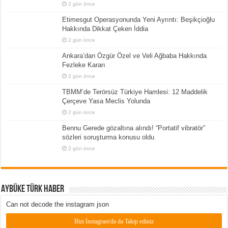
2 gün önce
Etimesgut Operasyonunda Yeni Ayrıntı: Beşikçioğlu
Hakkında Dikkat Çeken İddia
2 gün önce
Ankara’dan Özgür Özel ve Veli Ağbaba Hakkında
Fezleke Kararı
2 gün önce
TBMM’de Terörsüz Türkiye Hamlesi: 12 Maddelik
Çerçeve Yasa Meclis Yolunda
2 gün önce
Bennu Gerede gözaltına alındı! “Portatif vibratör”
sözleri soruşturma konusu oldu
2 gün önce
Aybüke Türk Haber
Can not decode the instagram json
Bizi İnstagram'da da Takip ediniz