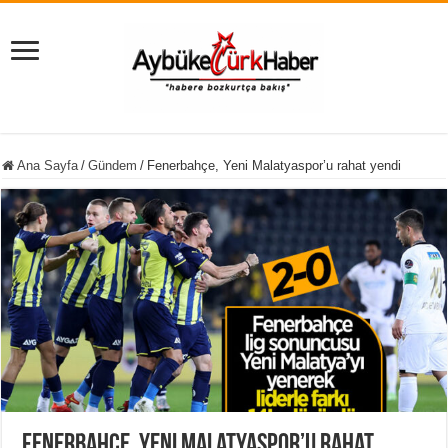
Ana Sayfa
/
Gündem
/
Fenerbahçe, Yeni Malatyaspor’u rahat yendi
Fenerbahçe, Yeni Malatyaspor’u rahat