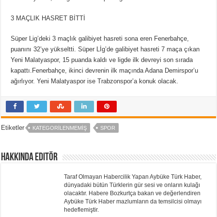
3 MAÇLIK HASRET BİTTİ
Süper Lig’deki 3 maçlık galibiyet hasreti sona eren Fenerbahçe,
puanını 32’ye yükseltti. Süper Lİg’de galibiyet hasreti 7 maça çıkan
Yeni Malatyaspor, 15 puanda kaldı ve ligde ilk devreyi son sırada
kapattı.Fenerbahçe, ikinci devrenin ilk maçında Adana Demirspor’u
ağırlıyor. Yeni Malatyaspor ise Trabzonspor’a konuk olacak.
Etiketler
KATEGORILENMEMIŞ
SPOR
Hakkında Editör
Taraf Olmayan Habercilik Yapan Aybüke Türk Haber,
dünyadaki bütün Türklerin gür sesi ve onların kulağı
olacaktır. Habere Bozkurtça bakan ve değerlendiren
Aybüke Türk Haber mazlumların da temsilcisi olmayı
hedeflemiştir.