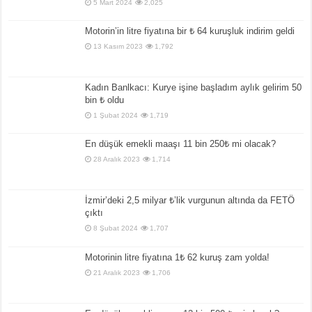
5 Mart 2024
2,025
Motorin’in litre fiyatına bir ₺ 64 kuruşluk indirim geldi
13 Kasım 2023
1,792
Kadın Banlkacı: Kurye işine başladım aylık gelirim 50
bin ₺ oldu
1 Şubat 2024
1,719
En düşük emekli maaşı 11 bin 250₺ mi olacak?
28 Aralık 2023
1,714
İzmir’deki 2,5 milyar ₺’lik vurgunun altında da FETÖ
çıktı
8 Şubat 2024
1,707
Motorinin litre fiyatına 1₺ 62 kuruş zam yolda!
21 Aralık 2023
1,706