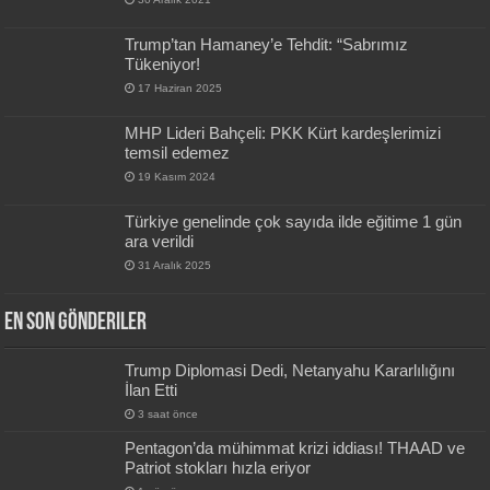
Trump’tan Hamaney’e Tehdit: “Sabrımız
Tükeniyor!
17 Haziran 2025
MHP Lideri Bahçeli: PKK Kürt kardeşlerimizi
temsil edemez
19 Kasım 2024
Türkiye genelinde çok sayıda ilde eğitime 1 gün
ara verildi
31 Aralık 2025
En Son Gönderiler
Trump Diplomasi Dedi, Netanyahu Kararlılığını
İlan Etti
3 saat önce
Pentagon’da mühimmat krizi iddiası! THAAD ve
Patriot stokları hızla eriyor