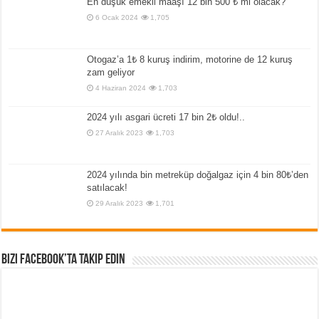
En düşük emekli maaşı 12 bin 500 ₺ mi olacak?
6 Ocak 2024
1,705
Otogaz’a 1₺ 8 kuruş indirim, motorine de 12 kuruş
zam geliyor
4 Haziran 2024
1,703
2024 yılı asgari ücreti 17 bin 2₺ oldu!..
27 Aralık 2023
1,703
2024 yılında bin metreküp doğalgaz için 4 bin 80₺’den
satılacak!
29 Aralık 2023
1,701
Bizi Facebook’ta Takip Edin