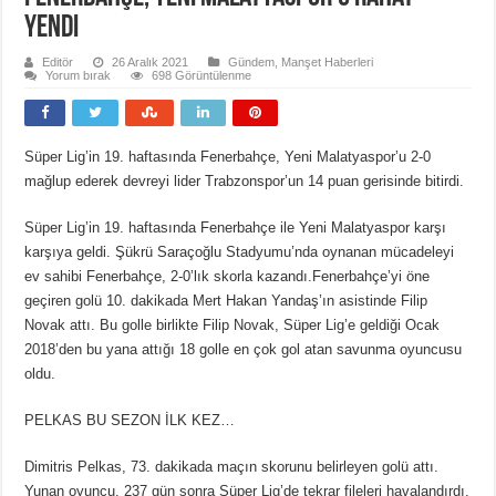
yendi
Editör
26 Aralık 2021
Gündem
,
Manşet Haberleri
Yorum bırak
698 Görüntülenme
Süper Lig’in 19. haftasında Fenerbahçe, Yeni Malatyaspor’u 2-0
mağlup ederek devreyi lider Trabzonspor’un 14 puan gerisinde bitirdi.
Süper Lig’in 19. haftasında Fenerbahçe ile Yeni Malatyaspor karşı
karşıya geldi. Şükrü Saraçoğlu Stadyumu’nda oynanan mücadeleyi
ev sahibi Fenerbahçe, 2-0’lık skorla kazandı.Fenerbahçe’yi öne
geçiren golü 10. dakikada Mert Hakan Yandaş’ın asistinde Filip
Novak attı. Bu golle birlikte Filip Novak, Süper Lig’e geldiği Ocak
2018’den bu yana attığı 18 golle en çok gol atan savunma oyuncusu
oldu.
PELKAS BU SEZON İLK KEZ…
Dimitris Pelkas, 73. dakikada maçın skorunu belirleyen golü attı.
Yunan oyuncu, 237 gün sonra Süper Lig’de tekrar fileleri havalandırdı.