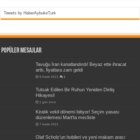
Tweets by HaberAybukeTurk
Popüler Mesajlar
Tavuğu İran kanatlandırdı! Beyaz ette ihracat
arttı, fiyatlara zam geldi
9 Aralık 2021
1
Tutsak Edilen Bir Ruhun Yeniden Diriliş
Hikayesi!
1 gün önce
Kiralık vekil dönemi bitiyor! Seçim yasası
düzenlemesi Mart’ta mecliste
7 Aralık 2021
Olaf Scholz’un hobileri ve yeni makam aracı