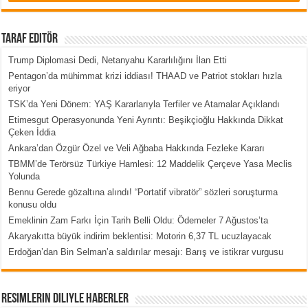
Taraf Editör
Trump Diplomasi Dedi, Netanyahu Kararlılığını İlan Etti
Pentagon’da mühimmat krizi iddiası! THAAD ve Patriot stokları hızla
eriyor
TSK’da Yeni Dönem: YAŞ Kararlarıyla Terfiler ve Atamalar Açıklandı
Etimesgut Operasyonunda Yeni Ayrıntı: Beşikçioğlu Hakkında Dikkat
Çeken İddia
Ankara’dan Özgür Özel ve Veli Ağbaba Hakkında Fezleke Kararı
TBMM’de Terörsüz Türkiye Hamlesi: 12 Maddelik Çerçeve Yasa Meclis
Yolunda
Bennu Gerede gözaltına alındı! “Portatif vibratör” sözleri soruşturma
konusu oldu
Emeklinin Zam Farkı İçin Tarih Belli Oldu: Ödemeler 7 Ağustos’ta
Akaryakıtta büyük indirim beklentisi: Motorin 6,37 TL ucuzlayacak
Erdoğan’dan Bin Selman’a saldırılar mesajı: Barış ve istikrar vurgusu
Resimlerin Diliyle Haberler