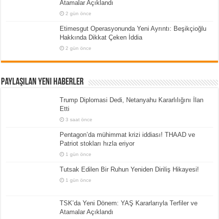
Atamalar Açıklandı
2 gün önce
Etimesgut Operasyonunda Yeni Ayrıntı: Beşikçioğlu
Hakkında Dikkat Çeken İddia
2 gün önce
Paylaşılan Yeni Haberler
Trump Diplomasi Dedi, Netanyahu Kararlılığını İlan
Etti
3 saat önce
Pentagon’da mühimmat krizi iddiası! THAAD ve
Patriot stokları hızla eriyor
1 gün önce
Tutsak Edilen Bir Ruhun Yeniden Diriliş Hikayesi!
1 gün önce
TSK’da Yeni Dönem: YAŞ Kararlarıyla Terfiler ve
Atamalar Açıklandı