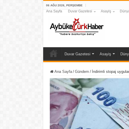
06 AĞU 2026, PERŞEMBE
Ana Sayfa
Duvar Gazetesi
Asayiş
Düny
Duvar Gazetesi
Asayiş
Düny
Ana Sayfa
/
Gündem
/
İndirimli stopaj uygul