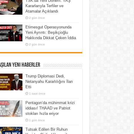
TSK’da Yeni Dönem: YAŞ
Kararlarıyla Terfiler ve
Atamalar Açıklandı
2 gün önce
Etimesgut Operasyonunda
Yeni Ayrıntı: Beşikçioğlu
Hakkında Dikkat Çeken İddia
2 gün önce
şılan Yeni Haberler
Trump Diplomasi Dedi,
Netanyahu Kararlılığını İlan
Etti
1 saat önce
Pentagon’da mühimmat krizi
iddiası! THAAD ve Patriot
stokları hızla eriyor
1 gün önce
Tutsak Edilen Bir Ruhun