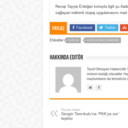
Recep Tayyip Erdoğan konuyla ilgili şu ifadel
sağlayan indirimli stopaj uygulamasını mart
Facebook
Twitter
Paylaş
Etiketler
DÜNYA
KATEGORILENMEMIŞ
Hakkında Editör
Taraf Olmayan Habercilik 
onların kulağı olacaktır.
mazlumların da temsilcisi o
Önceki Haber
Sezgin Tanrıkulu’na ‘PKK’ya sor’
tepkisi