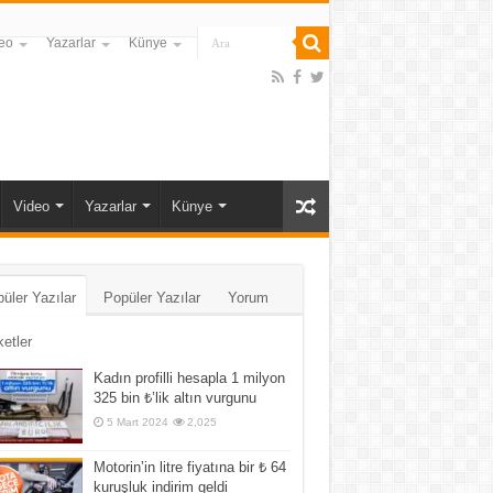
eo
Yazarlar
Künye
Video
Yazarlar
Künye
üler Yazılar
Popüler Yazılar
Yorum
ketler
Kadın profilli hesapla 1 milyon
325 bin ₺’lik altın vurgunu
5 Mart 2024
2,025
Motorin’in litre fiyatına bir ₺ 64
kuruşluk indirim geldi