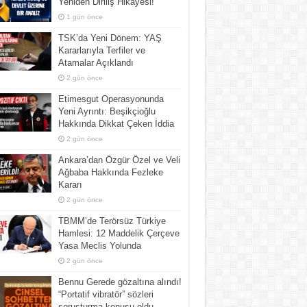
Yeniden Diriliş Hikayesi!
1 gün önce
TSK’da Yeni Dönem: YAŞ
Kararlarıyla Terfiler ve
Atamalar Açıklandı
2 gün önce
Etimesgut Operasyonunda
Yeni Ayrıntı: Beşikçioğlu
Hakkında Dikkat Çeken İddia
2 gün önce
Ankara’dan Özgür Özel ve Veli
Ağbaba Hakkında Fezleke
Kararı
2 gün önce
TBMM’de Terörsüz Türkiye
Hamlesi: 12 Maddelik Çerçeve
Yasa Meclis Yolunda
2 gün önce
Bennu Gerede gözaltına alındı!
“Portatif vibratör” sözleri
soruşturma konusu oldu