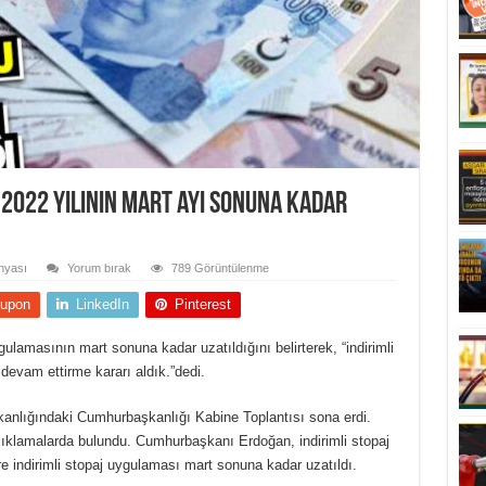
 2022 yılının mart ayı sonuna kadar
nyası
Yorum bırak
789 Görüntülenme
upon
LinkedIn
Pinterest
lamasının mart sonuna kadar uzatıldığını belirterek, “indirimli
evam ettirme kararı aldık.”dedi.
nlığındaki Cumhurbaşkanlığı Kabine Toplantısı sona erdi.
ıklamalarda bulundu. Cumhurbaşkanı Erdoğan, indirimli stopaj
e indirimli stopaj uygulaması mart sonuna kadar uzatıldı.