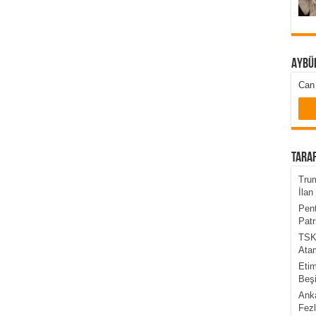
Aybü
Can 
Taraf
Trum
İlan 
Pent
Patr
TSK’
Atam
Etim
Beşi
Anka
Fezl