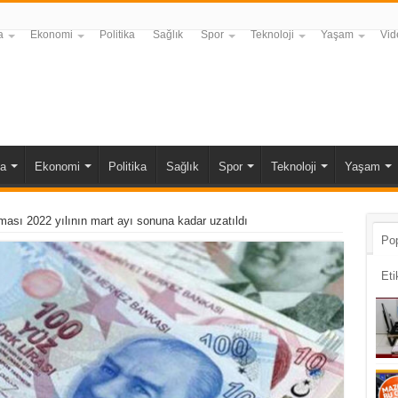
a
Ekonomi
Politika
Sağlık
Spor
Teknoloji
Yaşam
Vid
a
Ekonomi
Politika
Sağlık
Spor
Teknoloji
Yaşam
aması 2022 yılının mart ayı sonuna kadar uzatıldı
Pop
Eti