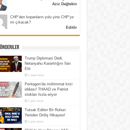
Aziz Dağtekin
CHP’den kopanların yolu yine CHP’ye
mi çıkacak?
Editör
Gönderiler
Trump Diplomasi Dedi,
Netanyahu Kararlılığını İlan
Etti
1 saat önce
Pentagon’da mühimmat krizi
iddiası! THAAD ve Patriot
stokları hızla eriyor
1 gün önce
Tutsak Edilen Bir Ruhun
Yeniden Diriliş Hikayesi!
1 gün önce