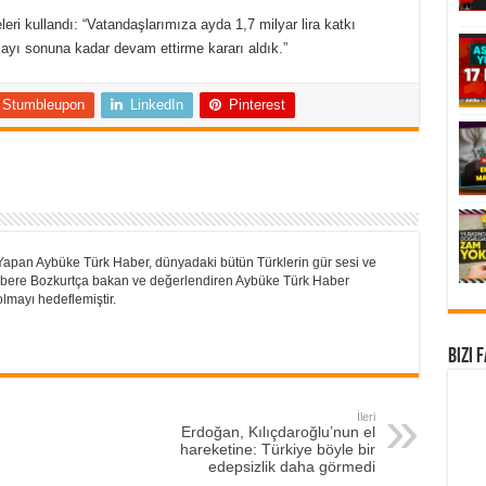
eri kullandı: “Vatandaşlarımıza ayda 1,7 milyar lira katkı
 ayı sonuna kadar devam ettirme kararı aldık.”
Stumbleupon
LinkedIn
Pinterest
Yapan Aybüke Türk Haber, dünyadaki bütün Türklerin gür sesi ve
 Habere Bozkurtça bakan ve değerlendiren Aybüke Türk Haber
lmayı hedeflemiştir.
Bizi 
İleri
Erdoğan, Kılıçdaroğlu’nun el
hareketine: Türkiye böyle bir
edepsizlik daha görmedi