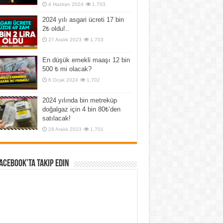
4 Haziran 2024
1,703
2024 yılı asgari ücreti 17 bin
2₺ oldu!..
27 Aralık 2023
1,703
En düşük emekli maaşı 12 bin
500 ₺ mi olacak?
6 Ocak 2024
1,702
2024 yılında bin metreküp
doğalgaz için 4 bin 80₺’den
satılacak!
29 Aralık 2023
1,701
Facebook’ta Takip Edin