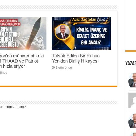
gon’da mühimmat krizi
Tutsak Edilen Bir Ruhun
ı! THAAD ve Patriot
Yeniden Diriliş Hikayesi!
Yazar
ı hızla eriyor
1 gün önce
 önce
um açmalısınız
.