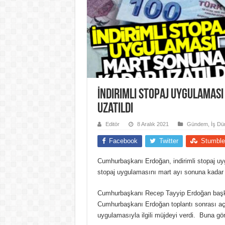
İndirimli stopaj uygulaması
uzatıldı
Editör
8 Aralık 2021
Gündem
,
İş Dü
Facebook
Twitter
Stumble
Cumhurbaşkanı Erdoğan, indirimli stopaj uygu
stopaj uygulamasını mart ayı sonuna kadar d
Cumhurbaşkanı Recep Tayyip Erdoğan başka
Cumhurbaşkanı Erdoğan toplantı sonrası aç
uygulamasıyla ilgili müjdeyi verdi. Buna gör