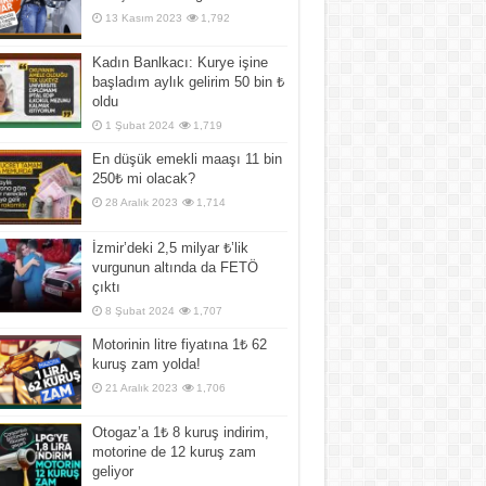
13 Kasım 2023
1,792
Kadın Banlkacı: Kurye işine
başladım aylık gelirim 50 bin ₺
oldu
1 Şubat 2024
1,719
En düşük emekli maaşı 11 bin
250₺ mi olacak?
28 Aralık 2023
1,714
İzmir’deki 2,5 milyar ₺’lik
vurgunun altında da FETÖ
çıktı
8 Şubat 2024
1,707
Motorinin litre fiyatına 1₺ 62
kuruş zam yolda!
21 Aralık 2023
1,706
Otogaz’a 1₺ 8 kuruş indirim,
motorine de 12 kuruş zam
geliyor