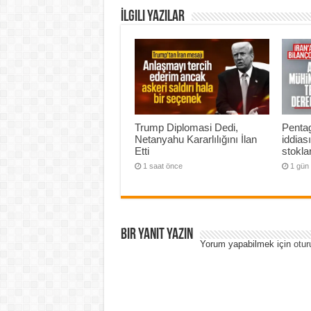
İlgili Yazılar
Trump Diplomasi Dedi,
Penta
Netanyahu Kararlılığını İlan
iddias
Etti
stoklar
1 saat önce
1 gün
Bir yanıt yazın
Yorum yapabilmek için
otur