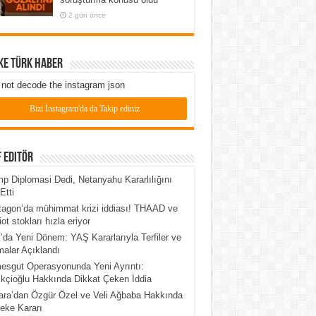
2 gün önce
ke Türk Haber
not decode the instagram json
Bizi İnstagram'da da Takip ediniz
 Editör
p Diplomasi Dedi, Netanyahu Kararlılığını
Etti
agon’da mühimmat krizi iddiası! THAAD ve
iot stokları hızla eriyor
da Yeni Dönem: YAŞ Kararlarıyla Terfiler ve
alar Açıklandı
esgut Operasyonunda Yeni Ayrıntı:
kçioğlu Hakkında Dikkat Çeken İddia
ra’dan Özgür Özel ve Veli Ağbaba Hakkında
eke Kararı