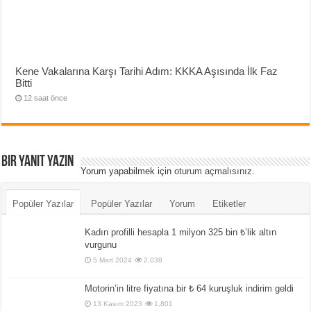
Kene Vakalarına Karşı Tarihi Adım: KKKA Aşısında İlk Faz
Bitti
12 saat önce
Bir yanıt yazın
Yorum yapabilmek için
oturum açmalısınız
.
Popüler Yazılar
Popüler Yazılar
Yorum
Etiketler
Kadın profilli hesapla 1 milyon 325 bin ₺’lik altın
vurgunu
5 Mart 2024
2,038
Motorin’in litre fiyatına bir ₺ 64 kuruşluk indirim geldi
13 Kasım 2023
1,801