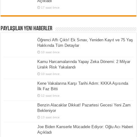
Açıkladı
17 saat önce
Paylaşılan Yeni Haberler
Öğrenci Affı Çıktı! Ek Sınav, Yeniden Kayıt ve 75 Yaş
Hakkında Tüm Detaylar
10 saat önce
Kamu Harcamalarında Yapay Zeka Dönemi: 2 Milyar
Liralık Risk Yakalandı
10 saat önce
Kene Vakalarına Karşı Tarihi Adım: KKKA Aşısında
İlk Faz Bitti
12 saat önce
Benzin Alacaklar Dikkat! Pazartesi Gecesi Yeni Zam
Bekleniyor
13 saat önce
Joe Biden Kanserle Mücadele Ediyor: Oğlu Acı Haberi
Açıkladı