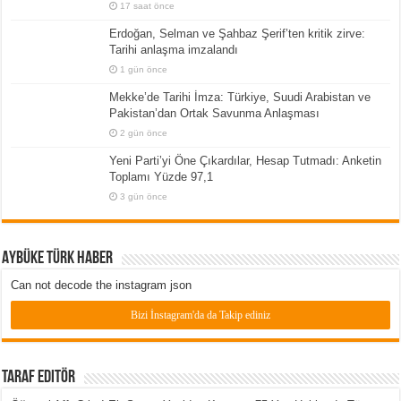
17 saat önce
Erdoğan, Selman ve Şahbaz Şerif’ten kritik zirve:
Tarihi anlaşma imzalandı
1 gün önce
Mekke’de Tarihi İmza: Türkiye, Suudi Arabistan ve
Pakistan’dan Ortak Savunma Anlaşması
2 gün önce
Yeni Parti’yi Öne Çıkardılar, Hesap Tutmadı: Anketin
Toplamı Yüzde 97,1
3 gün önce
Aybüke Türk Haber
Can not decode the instagram json
Bizi İnstagram'da da Takip ediniz
Taraf Editör