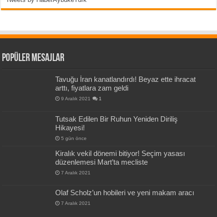
Popüler Mesajlar
Tavuğu İran kanatlandırdı! Beyaz ette ihracat
arttı, fiyatlara zam geldi
9 Aralık 2021
1
Tutsak Edilen Bir Ruhun Yeniden Diriliş
Hikayesi!
5 gün önce
Kiralık vekil dönemi bitiyor! Seçim yasası
düzenlemesi Mart’ta mecliste
7 Aralık 2021
Olaf Scholz’un hobileri ve yeni makam aracı
7 Aralık 2021