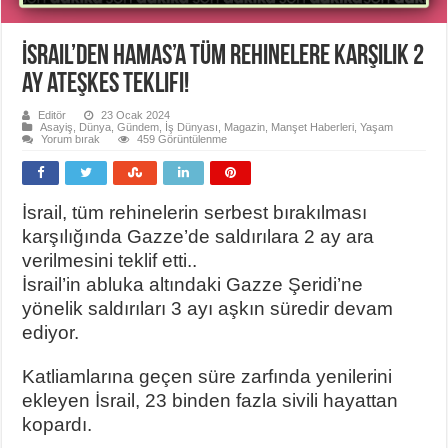
İsrail’den Hamas’a tüm rehinelere karşılık 2
ay ateşkes teklifi!
Editör
23 Ocak 2024
Asayiş
,
Dünya
,
Gündem
,
İş Dünyası
,
Magazin
,
Manşet Haberleri
,
Yaşam
Yorum bırak
459 Görüntülenme
İsrail, tüm rehinelerin serbest bırakılması
karşılığında Gazze’de saldırılara 2 ay ara
verilmesini teklif etti..
İsrail’in abluka altındaki Gazze Şeridi’ne
yönelik saldırıları 3 ayı aşkın süredir devam
ediyor.
Katliamlarına geçen süre zarfında yenilerini
ekleyen İsrail, 23 binden fazla sivili hayattan
kopardı.