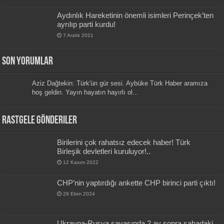
Aydınlık Hareketinin önemli isimleri Perinçek’ten
ayrılıp parti kurdu!
7 Aralık 2021
Son Yorumlar
Aziz Dağtekin: Türk'ün gür sesi. Aybüke Türk Haber aramıza
hoş geldin. Yayın hayatın hayırlı ol...
Rastgele Gönderiler
Birilerini çok rahatsız edecek haber! Türk
Birleşik devletleri kuruluyor!..
12 Kasım 2022
CHP’nin yaptırdığı ankette CHP birinci parti çıktı!
29 Ekim 2024
Ukrayna-Rusya savaşında 2 ay sonra sahadaki