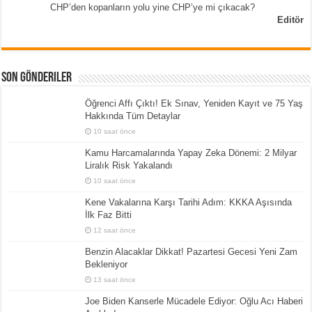
CHP’den kopanların yolu yine CHP’ye mi çıkacak?
Editör
Son Gönderiler
Öğrenci Affı Çıktı! Ek Sınav, Yeniden Kayıt ve 75 Yaş
Hakkında Tüm Detaylar
10 saat önce
Kamu Harcamalarında Yapay Zeka Dönemi: 2 Milyar
Liralık Risk Yakalandı
10 saat önce
Kene Vakalarına Karşı Tarihi Adım: KKKA Aşısında
İlk Faz Bitti
12 saat önce
Benzin Alacaklar Dikkat! Pazartesi Gecesi Yeni Zam
Bekleniyor
13 saat önce
Joe Biden Kanserle Mücadele Ediyor: Oğlu Acı Haberi