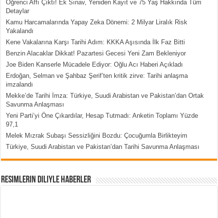
Öğrenci Affı Çıktı! Ek Sınav, Yeniden Kayıt ve 75 Yaş Hakkında Tüm
Detaylar
Kamu Harcamalarında Yapay Zeka Dönemi: 2 Milyar Liralık Risk
Yakalandı
Kene Vakalarına Karşı Tarihi Adım: KKKA Aşısında İlk Faz Bitti
Benzin Alacaklar Dikkat! Pazartesi Gecesi Yeni Zam Bekleniyor
Joe Biden Kanserle Mücadele Ediyor: Oğlu Acı Haberi Açıkladı
Erdoğan, Selman ve Şahbaz Şerif’ten kritik zirve: Tarihi anlaşma
imzalandı
Mekke’de Tarihi İmza: Türkiye, Suudi Arabistan ve Pakistan’dan Ortak
Savunma Anlaşması
Yeni Parti’yi Öne Çıkardılar, Hesap Tutmadı: Anketin Toplamı Yüzde
97,1
Melek Mızrak Subaşı Sessizliğini Bozdu: Çocuğumla Birlikteyim
Türkiye, Suudi Arabistan ve Pakistan’dan Tarihi Savunma Anlaşması
Resimlerin Diliyle Haberler