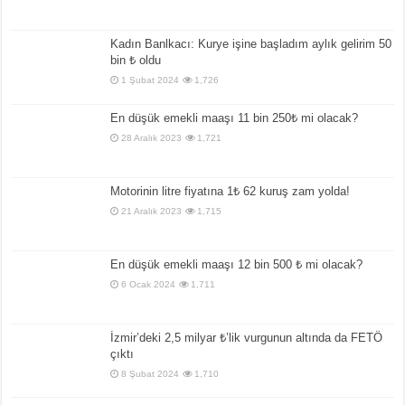
Kadın Banlkacı: Kurye işine başladım aylık gelirim 50
bin ₺ oldu
1 Şubat 2024
1,726
En düşük emekli maaşı 11 bin 250₺ mi olacak?
28 Aralık 2023
1,721
Motorinin litre fiyatına 1₺ 62 kuruş zam yolda!
21 Aralık 2023
1,715
En düşük emekli maaşı 12 bin 500 ₺ mi olacak?
6 Ocak 2024
1,711
İzmir’deki 2,5 milyar ₺’lik vurgunun altında da FETÖ
çıktı
8 Şubat 2024
1,710