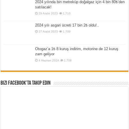
2024 yılında bin metreküp doğalgaz için 4 bin 80₺’den
satılacak!
29 Aralık 2023
1,710
2024 yılı asgari ücreti 17 bin 2₺ oldu!..
27 Aralık 2023
1,709
Otogaz’a 1₺ 8 kuruş indirim, motorine de 12 kuruş
zam geliyor
4 Haziran 2024
1,708
Bizi Facebook’ta Takip Edin