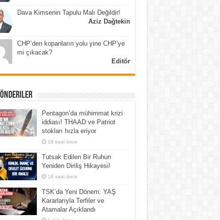
Dava Kimsenin Tapulu Malı Değildir!
Aziz Dağtekin
CHP’den kopanların yolu yine CHP’ye
mi çıkacak?
Editör
Gönderiler
Pentagon’da mühimmat krizi
iddiası! THAAD ve Patriot
stokları hızla eriyor
18 saat önce
Tutsak Edilen Bir Ruhun
Yeniden Diriliş Hikayesi!
18 saat önce
TSK’da Yeni Dönem: YAŞ
Kararlarıyla Terfiler ve
Atamalar Açıklandı