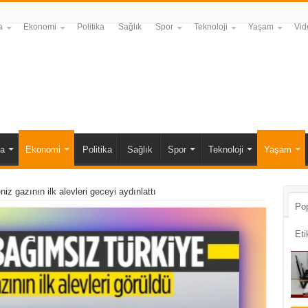
a
Ekonomi
Politika
Sağlık
Spor
Teknoloji
Yaşam
Vid
a
Ekonomi
Politika
Sağlık
Spor
Teknoloji
Yaşam
z gazının ilk alevleri geceyi aydınlattı
Pop
Eti