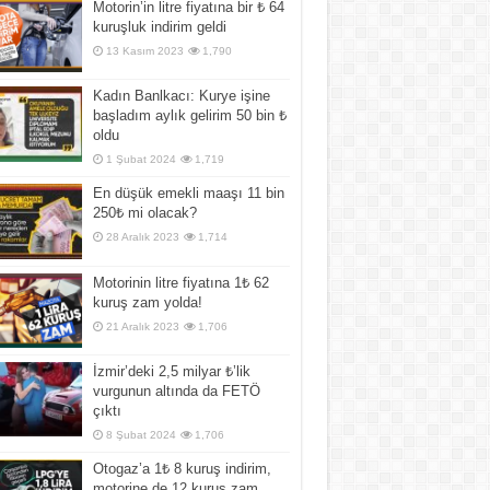
Motorin’in litre fiyatına bir ₺ 64
kuruşluk indirim geldi
13 Kasım 2023
1,790
Kadın Banlkacı: Kurye işine
başladım aylık gelirim 50 bin ₺
oldu
1 Şubat 2024
1,719
En düşük emekli maaşı 11 bin
250₺ mi olacak?
28 Aralık 2023
1,714
Motorinin litre fiyatına 1₺ 62
kuruş zam yolda!
21 Aralık 2023
1,706
İzmir’deki 2,5 milyar ₺’lik
vurgunun altında da FETÖ
çıktı
8 Şubat 2024
1,706
Otogaz’a 1₺ 8 kuruş indirim,
motorine de 12 kuruş zam