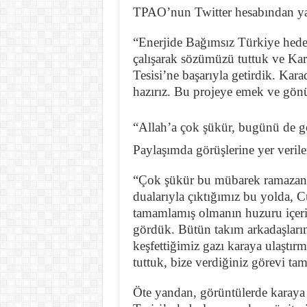
TPAO’nun Twitter hesabından yapı
“Enerjide Bağımsız Türkiye hedefi
çalışarak sözümüzü tuttuk ve Ka
Tesisi’ne başarıyla getirdik. Ka
hazırız. Bu projeye emek ve gönü
“Allah’a çok şükür, bugünü de 
Paylaşımda görüşlerine yer verilen
“Çok şükür bu mübarek ramazan g
dualarıyla çıktığımız bu yolda, 
tamamlamış olmanın huzuru içeri
gördük. Bütün takım arkadaşlarım
keşfettiğimiz gazı karaya ulaşt
tuttuk, bize verdiğiniz görevi ta
Öte yandan, görüntülerde karaya 