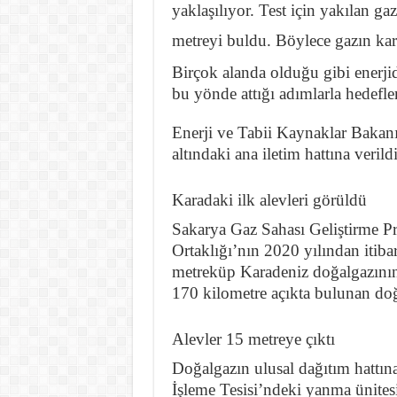
yaklaşılıyor. Test için yakılan ga
metreyi buldu. Böylece gazın kar
Birçok alanda olduğu gibi enerjid
bu yönde attığı adımlarla hedefl
Enerji ve Tabii Kaynaklar Bakanı
altındaki ana iletim hattına veril
Karadaki ilk alevleri görüldü
Sakarya Gaz Sahası Geliştirme P
Ortaklığı’nın 2020 yılından itib
metreküp Karadeniz doğalgazının 
170 kilometre açıkta bulunan doğa
Alevler 15 metreye çıktı
Doğalgazın ulusal dağıtım hattın
İşleme Tesisi’ndeki yanma ünites