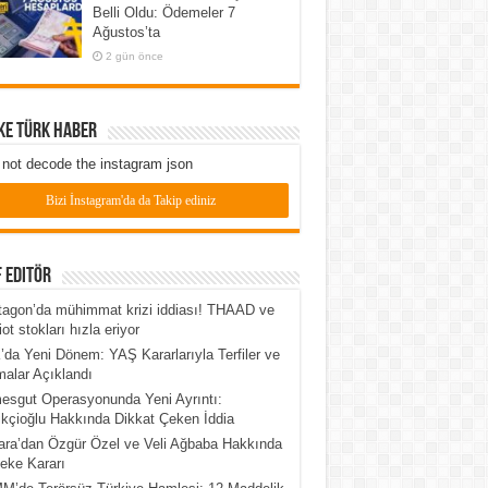
Belli Oldu: Ödemeler 7
Ağustos’ta
2 gün önce
ke Türk Haber
not decode the instagram json
Bizi İnstagram'da da Takip ediniz
 Editör
agon’da mühimmat krizi iddiası! THAAD ve
iot stokları hızla eriyor
da Yeni Dönem: YAŞ Kararlarıyla Terfiler ve
alar Açıklandı
esgut Operasyonunda Yeni Ayrıntı:
kçioğlu Hakkında Dikkat Çeken İddia
ra’dan Özgür Özel ve Veli Ağbaba Hakkında
eke Kararı