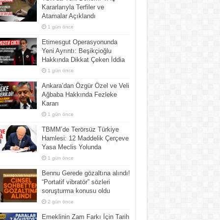
Kararlarıyla Terfiler ve
Atamalar Açıklandı
1 gün önce
Etimesgut Operasyonunda
Yeni Ayrıntı: Beşikçioğlu
Hakkında Dikkat Çeken İddia
1 gün önce
Ankara’dan Özgür Özel ve Veli
Ağbaba Hakkında Fezleke
Kararı
1 gün önce
TBMM’de Terörsüz Türkiye
Hamlesi: 12 Maddelik Çerçeve
Yasa Meclis Yolunda
1 gün önce
Bennu Gerede gözaltına alındı!
“Portatif vibratör” sözleri
soruşturma konusu oldu
2 gün önce
Emeklinin Zam Farkı İçin Tarih