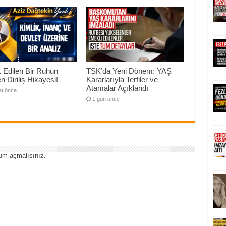
 Edilen Bir Ruhun
TSK’da Yeni Dönem: YAŞ
n Diriliş Hikayesi!
Kararlarıyla Terfiler ve
Atamalar Açıklandı
at önce
1 gün önce
um açmalısınız
.