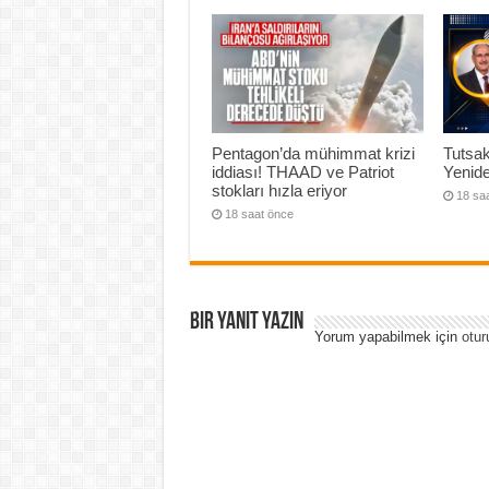
Pentagon’da mühimmat krizi
Tutsak
iddiası! THAAD ve Patriot
Yenide
stokları hızla eriyor
18 sa
18 saat önce
Bir yanıt yazın
Yorum yapabilmek için
otur