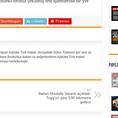
deki dronla çekilmiş test işlemlerine de yer
Stumbleupon
LinkedIn
Pinterest
Yapan Aybüke Türk Haber, dünyadaki bütün Türklerin gür sesi ve
 Habere Bozkurtça bakan ve değerlendiren Aybüke Türk Haber
lmayı hedeflemiştir.
Payla
İleri
Bakan Mustafa Varank açıkladı:
Togg’un şarjı 530 kilometre
gidiyor