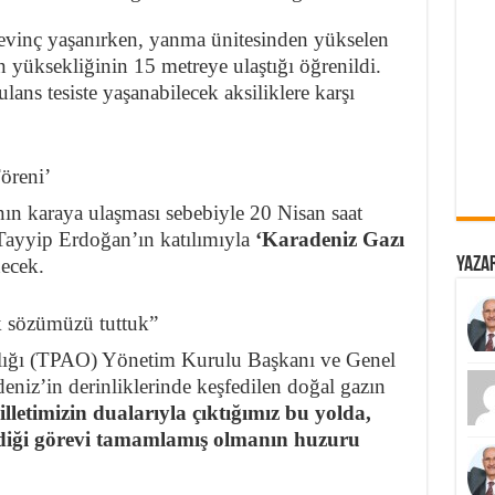
sevinç yaşanırken, yanma ünitesinden yükselen
in yüksekliğinin 15 metreye ulaştığı öğrenildi.
lans tesiste yaşanabilecek aksiliklere karşı
öreni’
ın karaya ulaşması sebebiyle 20 Nisan saat
ayyip Erdoğan’ın katılımıyla
‘Karadeniz Gazı
Yazar
ecek.
ak sözümüzü tuttuk”
klığı (TPAO) Yönetim Kurulu Başkanı ve Genel
iz’in derinliklerinde keşfedilen doğal gazın
lletimizin dualarıyla çıktığımız bu yolda,
iği görevi tamamlamış olmanın huzuru