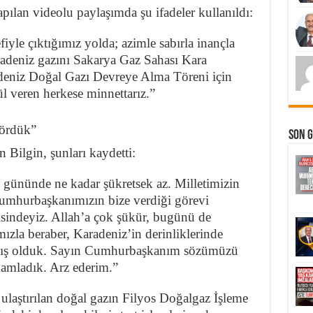
lan videolu paylaşımda şu ifadeler kullanıldı:
yle çıktığımız yolda; azimle sabırla inançla
radeniz gazını Sakarya Gaz Sahası Kara
radeniz Doğal Gazı Devreye Alma Töreni için
l veren herkese minnettarız.”
gördük”
Son 
 Bilgin, şunları kaydetti:
ününde ne kadar şükretsek az. Milletimizin
Cumhurbaşkanımızın bize verdiği görevi
sindeyiz. Allah’a çok şükür, bugünü de
ızla beraber, Karadeniz’in derinliklerinde
ırmış olduk. Sayın Cumhurbaşkanım sözümüzü
mamladık. Arz ederim.”
ulaştırılan doğal gazın Filyos Doğalgaz İşleme