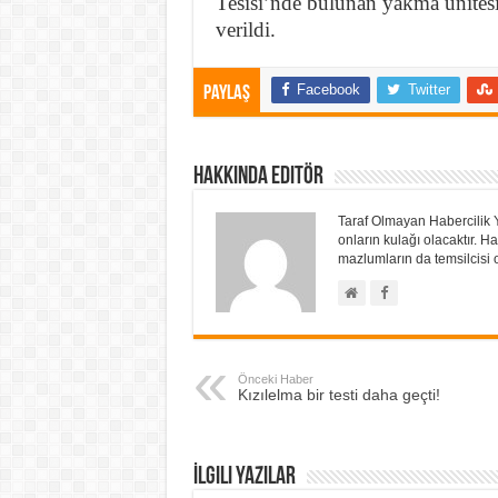
Tesisi’nde bulunan yakma ünitesin
verildi.
Facebook
Twitter
Paylaş
Hakkında Editör
Taraf Olmayan Habercilik 
onların kulağı olacaktır.
mazlumların da temsilcisi o
Önceki Haber
Kızılelma bir testi daha geçti!
İlgili Yazılar