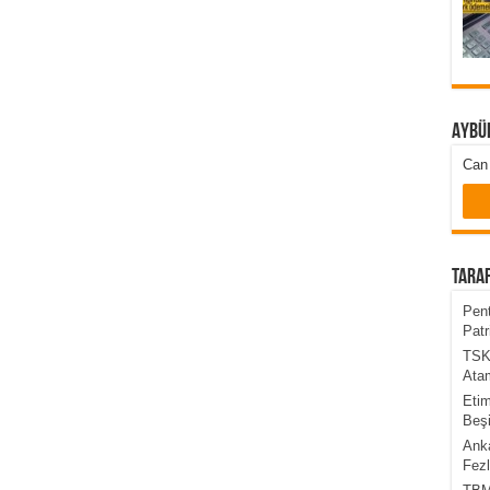
Aybü
Can 
Taraf
Pent
Patr
TSK’
Atam
Etim
Beşi
Anka
Fezl