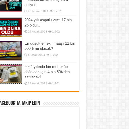
geliyor
4 Haziran 2024
1,702
2024 yılı asgari ücreti 17 bin
2₺ oldu!..
27 Aralık 2023
1,702
En düşük emekli maaşı 12 bin
500 ₺ mi olacak?
6 Ocak 2024
1,702
2024 yılında bin metreküp
doğalgaz için 4 bin 80₺’den
satılacak!
29 Aralık 2023
1,701
Facebook’ta Takip Edin