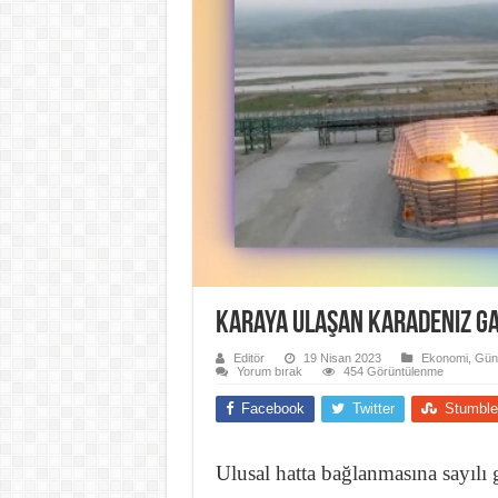
Karaya ulaşan Karadeniz gaz
Editör
19 Nisan 2023
Ekonomi
,
Gün
Yorum bırak
454 Görüntülenme
Facebook
Twitter
Stumble
Ulusal hatta bağlanmasına sayılı