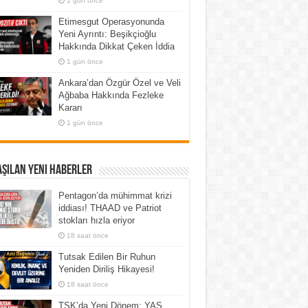
1 gün önce
Etimesgut Operasyonunda
Yeni Ayrıntı: Beşikçioğlu
Hakkında Dikkat Çeken İddia
1 gün önce
Ankara’dan Özgür Özel ve Veli
Ağbaba Hakkında Fezleke
Kararı
1 gün önce
şılan Yeni Haberler
Pentagon’da mühimmat krizi
iddiası! THAAD ve Patriot
stokları hızla eriyor
18 saat önce
Tutsak Edilen Bir Ruhun
Yeniden Diriliş Hikayesi!
18 saat önce
TSK’da Yeni Dönem: YAŞ