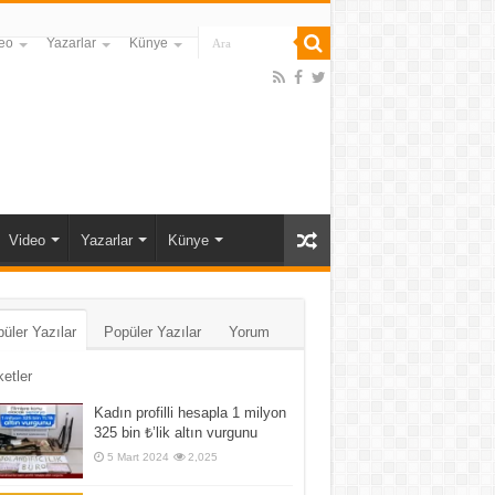
eo
Yazarlar
Künye
Video
Yazarlar
Künye
üler Yazılar
Popüler Yazılar
Yorum
ketler
Kadın profilli hesapla 1 milyon
325 bin ₺’lik altın vurgunu
5 Mart 2024
2,025