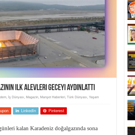
ının ilk alevleri geceyi aydınlattı
dem
,
İş Dünyası
,
Magazin
,
Manşet Haberleri
,
Türk Dünyası
,
Yaşam
upon
LinkedIn
Pinterest
 günleri kalan Karadeniz doğalgazında sona