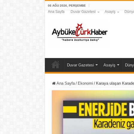
06 AĞU 2026, PERŞEMBE
Ana Sayfa
Duvar Gazetesi
Asayiş
Düny
Duvar Gazetesi
Asayiş
Düny
Ana Sayfa
/
Ekonomi
/
Karaya ulaşan Karadeni