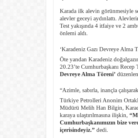
Karada ilk alevin görünmesiyle 
alevler geceyi aydınlattı. Alevler
Test yakışında 4 itfaiye ve 2 ambu
önlemi aldı.
‘Karadeniz Gazı Devreye Alma T
Öte yandan Karadeniz doğalgazın
20.23’te Cumhurbaşkanı Recep T
Devreye Alma Töreni’
düzenlen
“Azimle, sabırla, inançla çalışar
Türkiye Petrolleri Anonim Orta
Müdürü Melih Han Bilgin, Karaden
karaya ulaştırılmasına ilişkin,
“Mi
Cumhurbaşkanımızın bize verd
içerisindeyiz.”
dedi.