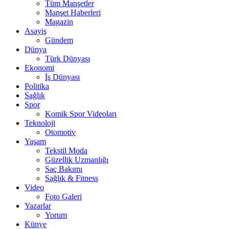
Tüm Manşetler
Manşet Haberleri
Magazin
Asayiş
Gündem
Dünya
Türk Dünyası
Ekonomi
İş Dünyası
Politika
Sağlık
Spor
Komik Spor Videoları
Teknoloji
Otomotiv
Yaşam
Tekstil Moda
Güzellik Uzmanlığı
Saç Bakımı
Sağlık & Fitness
Video
Foto Galeri
Yazarlar
Yorum
Künye