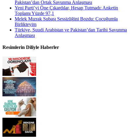
Pakistan’dan Ortak Savunma Anlaşması
Yeni Parti’yi Öne Çıkardılar, Hesap Tutmadı: Anketin
Toplamı Yüzde 97,1
Melek Mızrak Subaşı Sessizliğini Bozdu: Çocuğumla
Birlikteyim
Türkiye, Suudi Arabistan ve Pakistan’dan Tarihi Savunma
Anlaşması
Resimlerin Diliyle Haberler