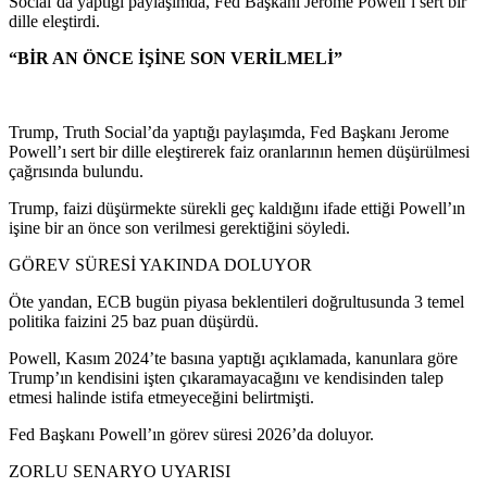
Social’da yaptığı paylaşımda, Fed Başkanı Jerome Powell’ı sert bir
dille eleştirdi.
“BİR AN ÖNCE İŞİNE SON VERİLMELİ”
Trump, Truth Social’da yaptığı paylaşımda, Fed Başkanı Jerome
Powell’ı sert bir dille eleştirerek faiz oranlarının hemen düşürülmesi
çağrısında bulundu.
Trump, faizi düşürmekte sürekli geç kaldığını ifade ettiği Powell’ın
işine bir an önce son verilmesi gerektiğini söyledi.
GÖREV SÜRESİ YAKINDA DOLUYOR
Öte yandan, ECB bugün piyasa beklentileri doğrultusunda 3 temel
politika faizini 25 baz puan düşürdü.
Powell, Kasım 2024’te basına yaptığı açıklamada, kanunlara göre
Trump’ın kendisini işten çıkaramayacağını ve kendisinden talep
etmesi halinde istifa etmeyeceğini belirtmişti.
Fed Başkanı Powell’ın görev süresi 2026’da doluyor.
ZORLU SENARYO UYARISI