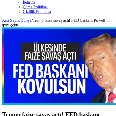
İletişim
Çerez Politikası
Gizlilik Politikası
Ana Sayfa
/
Dünya
/
Trump faize savaş açtı! FED başkanı Powell’ın
ipini çekti!…
Trump faize savaş açtı! FED başkanı