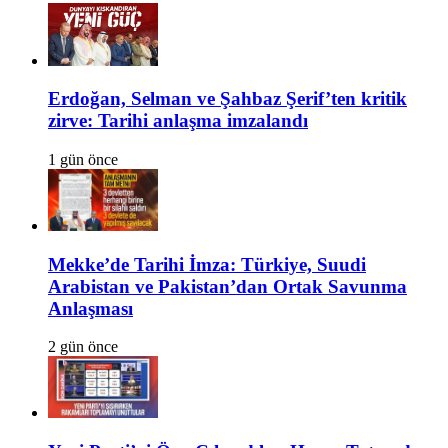
Erdoğan, Selman ve Şahbaz Şerif’ten kritik
zirve: Tarihi anlaşma imzalandı
1 gün önce
Mekke’de Tarihi İmza: Türkiye, Suudi
Arabistan ve Pakistan’dan Ortak Savunma
Anlaşması
2 gün önce