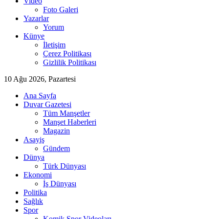
Video
Foto Galeri
Yazarlar
Yorum
Künye
İletişim
Çerez Politikası
Gizlilik Politikası
10 Ağu 2026, Pazartesi
Ana Sayfa
Duvar Gazetesi
Tüm Manşetler
Manşet Haberleri
Magazin
Asayiş
Gündem
Dünya
Türk Dünyası
Ekonomi
İş Dünyası
Politika
Sağlık
Spor
Komik Spor Videoları