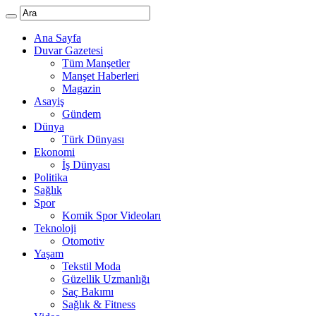
Ana Sayfa
Duvar Gazetesi
Tüm Manşetler
Manşet Haberleri
Magazin
Asayiş
Gündem
Dünya
Türk Dünyası
Ekonomi
İş Dünyası
Politika
Sağlık
Spor
Komik Spor Videoları
Teknoloji
Otomotiv
Yaşam
Tekstil Moda
Güzellik Uzmanlığı
Saç Bakımı
Sağlık & Fitness