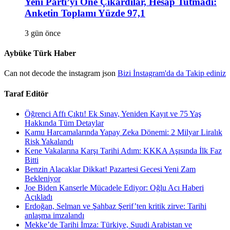
Yeni Parti’yi Öne Çıkardılar, Hesap Tutmadı:
Anketin Toplamı Yüzde 97,1
3 gün önce
Aybüke Türk Haber
Can not decode the instagram json
Bizi İnstagram'da da Takip ediniz
Taraf Editör
Öğrenci Affı Çıktı! Ek Sınav, Yeniden Kayıt ve 75 Yaş
Hakkında Tüm Detaylar
Kamu Harcamalarında Yapay Zeka Dönemi: 2 Milyar Liralık
Risk Yakalandı
Kene Vakalarına Karşı Tarihi Adım: KKKA Aşısında İlk Faz
Bitti
Benzin Alacaklar Dikkat! Pazartesi Gecesi Yeni Zam
Bekleniyor
Joe Biden Kanserle Mücadele Ediyor: Oğlu Acı Haberi
Açıkladı
Erdoğan, Selman ve Şahbaz Şerif’ten kritik zirve: Tarihi
anlaşma imzalandı
Mekke’de Tarihi İmza: Türkiye, Suudi Arabistan ve