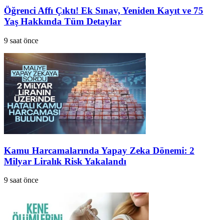
Öğrenci Affı Çıktı! Ek Sınav, Yeniden Kayıt ve 75
Yaş Hakkında Tüm Detaylar
9 saat önce
Kamu Harcamalarında Yapay Zeka Dönemi: 2
Milyar Liralık Risk Yakalandı
9 saat önce