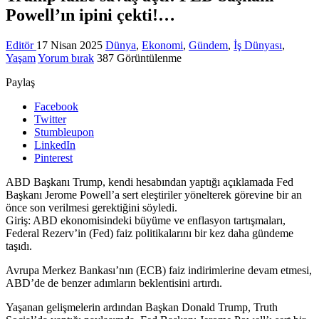
Powell’ın ipini çekti!…
Editör
17 Nisan 2025
Dünya
,
Ekonomi
,
Gündem
,
İş Dünyası
,
Yaşam
Yorum bırak
387 Görüntülenme
Paylaş
Facebook
Twitter
Stumbleupon
LinkedIn
Pinterest
ABD Başkanı Trump, kendi hesabından yaptığı açıklamada Fed
Başkanı Jerome Powell’a sert eleştiriler yönelterek görevine bir an
önce son verilmesi gerektiğini söyledi.
Giriş: ABD ekonomisindeki büyüme ve enflasyon tartışmaları,
Federal Rezerv’in (Fed) faiz politikalarını bir kez daha gündeme
taşıdı.
Avrupa Merkez Bankası’nın (ECB) faiz indirimlerine devam etmesi,
ABD’de de benzer adımların beklentisini artırdı.
Yaşanan gelişmelerin ardından Başkan Donald Trump, Truth